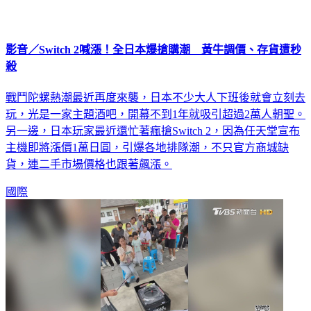
影音／Switch 2喊漲！全日本爆搶購潮 黃牛調價、存貨遭秒
殺
戰鬥陀螺熱潮最近再度來襲，日本不少大人下班後就會立刻去
玩，光是一家主題酒吧，開幕不到1年就吸引超過2萬人朝聖。
另一邊，日本玩家最近還忙著瘋搶Switch 2，因為任天堂宣布
主機即將漲價1萬日圓，引爆各地排隊潮，不只官方商城缺
貨，連二手市場價格也跟著飆漲。
國際