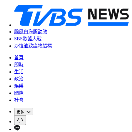
颱風白海豚動態
SBS歌謠大戰
沙拉油致癌物超標
首頁
即時
生活
政治
娛樂
國際
社會
更多