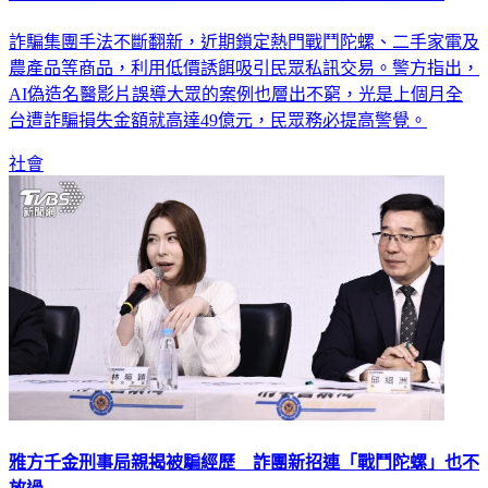
詐騙集團手法不斷翻新，近期鎖定熱門戰鬥陀螺、二手家電及
農產品等商品，利用低價誘餌吸引民眾私訊交易。警方指出，
AI偽造名醫影片誤導大眾的案例也層出不窮，光是上個月全
台遭詐騙損失金額就高達49億元，民眾務必提高警覺。
社會
雅方千金刑事局親揭被騙經歷 詐團新招連「戰鬥陀螺」也不