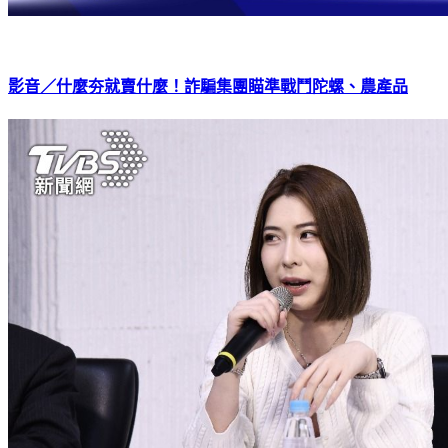
影音／什麼夯就賣什麼！詐騙集團瞄準戰鬥陀螺、農產品