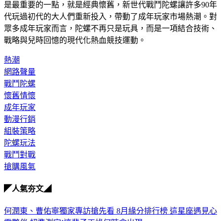
是最重要的一點，就是經典懷舊，新世代戰鬥陀螺讓許多90年
代玩過初代的大人們重新投入，帶動了成年玩家市場熱潮。對
眾多成年玩家而言，陀螺不再只是玩具，而是一項結合技術、
戰略與兒時回憶的現代化熱血競技運動。
熱潮
網路聲量
戰鬥陀螺
懷舊情懷
成年玩家
動漫行銷
組裝策略
陀螺玩法
戰鬥對戰
搶購風氣
◤人氣夯文◢
何潤東、曹佑寧獨家專訪搶先看
8月緣分排行榜 這星座遇見心