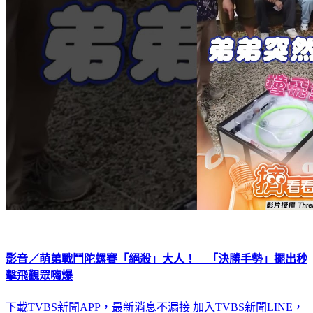
影音／萌弟戰鬥陀螺賽「絕殺」大人！ 「決勝手勢」擺出秒
擊飛觀眾嗨爆
下載TVBS新聞APP，最新消息不漏接
加入TVBS新聞LINE，