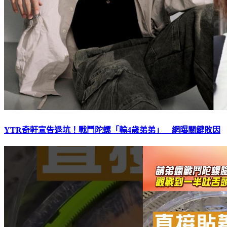
YTR奇軒宣告退坑！戰鬥陀螺「輸4歲弟弟」 網曝關鍵敗因