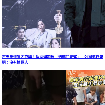
古天樂遭冒名詐騙！假助理釣魚「送戰鬥陀螺」 公司氣炸聲
明：沒有這個人