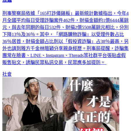
放過
刑事警察局依據「165打詐儀錶板」最新統計數據指出，今年4
月全國平均每日受理詐騙案件462件，財損金額約1億6444萬餘
元，與去年同期的每日532件、財損2億5508萬餘元相比，分別
下降13％及36％。其中，「網路購物詐騙」以受理件數占比
36％居首，財損金額占比則以「假投資詐騙」占38％最高，另
外也請到雅方千金林暄穎分享親身經歷。刑事局提醒，詐騙集
團常在臉書、LINE、Instagram、Threads等社群平台張貼虛假
販售貼文，誘騙民眾私訊交易，民眾應多加提防。
社會