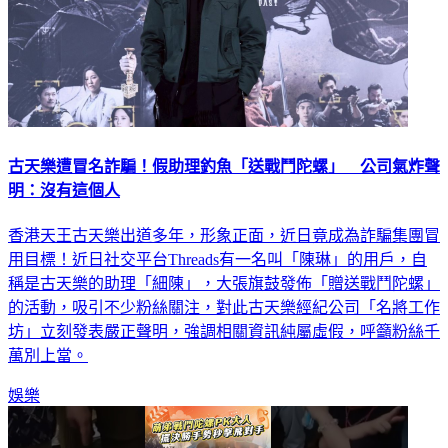
古天樂遭冒名詐騙！假助理釣魚「送戰鬥陀螺」 公司氣炸聲
明：沒有這個人
香港天王古天樂出道多年，形象正面，近日竟成為詐騙集團冒
用目標！近日社交平台Threads有一名叫「陳琳」的用戶，自
稱是古天樂的助理「細陳」，大張旗鼓發佈「贈送戰鬥陀螺」
的活動，吸引不少粉絲關注，對此古天樂經紀公司「名將工作
坊」立刻發表嚴正聲明，強調相關資訊純屬虛假，呼籲粉絲千
萬別上當。
娛樂