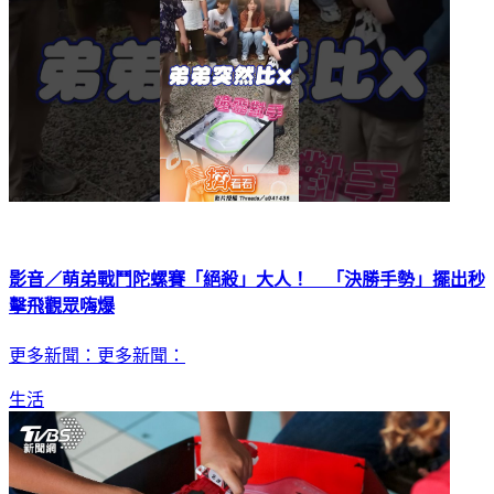
影音／萌弟戰鬥陀螺賽「絕殺」大人！ 「決勝手勢」擺出秒
擊飛觀眾嗨爆
更多新聞：更多新聞：
生活