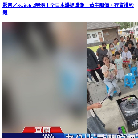
影音／Switch 2喊漲！全日本爆搶購潮 黃牛調價、存貨遭秒
殺