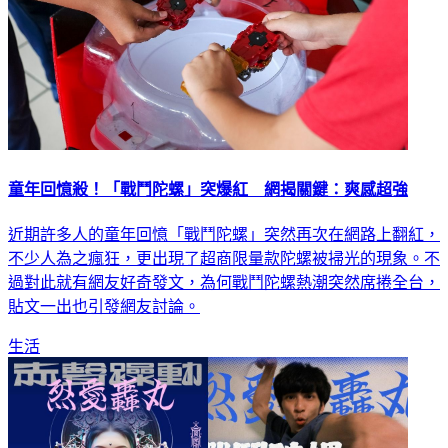
童年回憶殺！「戰鬥陀螺」突爆紅 網揭關鍵：爽感超強
近期許多人的童年回憶「戰鬥陀螺」突然再次在網路上翻紅，
不少人為之瘋狂，更出現了超商限量款陀螺被掃光的現象。不
過對此就有網友好奇發文，為何戰鬥陀螺熱潮突然席捲全台，
貼文一出也引發網友討論。
生活