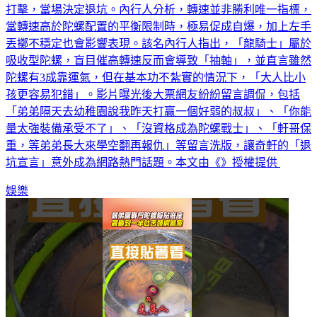
打擊，當場決定退坑。內行人分析，轉速並非勝利唯一指標，
當轉速高於陀螺配置的平衡限制時，極易促成自爆，加上左手
丟擲不穩定也會影響表現。該名內行人指出，「龍騎士」屬於
吸收型陀螺，盲目催高轉速反而會導致「抽軸」，並直言雖然
陀螺有3成靠運氣，但在基本功不紮實的情況下，「大人比小
孩更容易犯錯」。影片曝光後大票網友紛紛留言調侃，包括
「弟弟隔天去幼稚園說我昨天打贏一個好弱的叔叔」、「你能
量太強裝備承受不了」、「沒資格成為陀螺戰士」、「軒哥保
重，等弟弟長大來學空翻再報仇」等留言洗版，讓奇軒的「退
坑宣言」意外成為網路熱門話題。本文由《》授權提供
娛樂