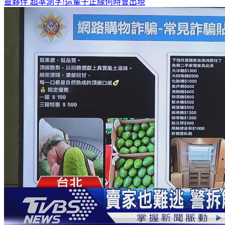
靈夥伴
超準測字!這輩子正緣何時會出現