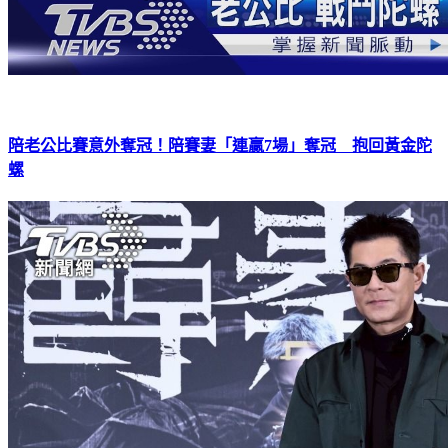
陪老公比賽意外奪冠！陪賽妻「連贏7場」奪冠 抱回黃金陀
螺