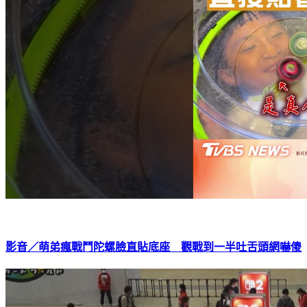
影音／萌弟瘋戰鬥陀螺臉直貼底座 觀戰到一半吐舌頭網嚇傻