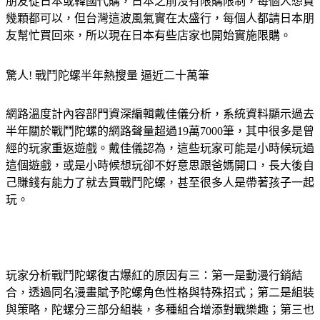
朋友從日本或韓國代購，日本之前沒有限購限制，每個人想買
幾顆都可以，但台灣這波風氣實在太盛行，每個人都請日本朋
友幫忙買回來，所以現在日本有些店家也開始實施限購。
驚人! 戰鬥陀螺半年熱搜量 逼近二十萬筆
網路溫度計內容部門資深編輯戴佳儀分析，系統資料顯示過去
半年關於戰鬥陀螺的網路聲量超過19萬7000筆，其中很多是曾
經的玩家重返遊戲。戴佳儀認為，這些玩家可能是小時候玩過
這個遊戲，或是小時候想玩卻不好意思跟爸媽開口，長大後自
己賺錢有能力了就去買戰鬥陀螺，甚至很多人是帶著孩子一起
玩。
玩家分析戰鬥陀螺復古爆紅的原因有三：第一是動漫行銷結
合，透過同名漫畫賦予陀螺角色性格與特殊招式；第二是組裝
與策略，陀螺分三部分組裝，多種組合增添對戰樂趣；第三也