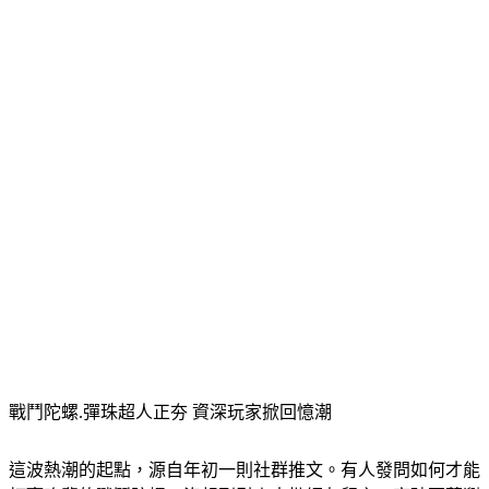
戰鬥陀螺.彈珠超人正夯 資深玩家掀回憶潮
這波熱潮的起點，源自年初一則社群推文。有人發問如何才能