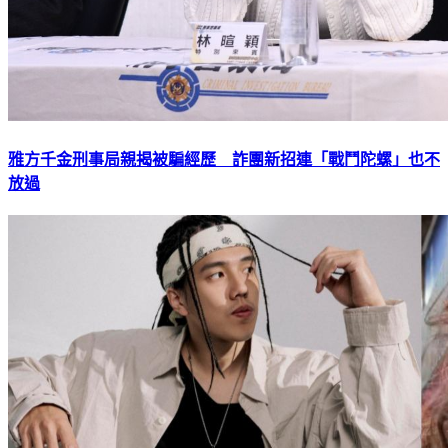
雅方千金刑事局親揭被騙經歷 詐團新招連「戰鬥陀螺」也不
放過