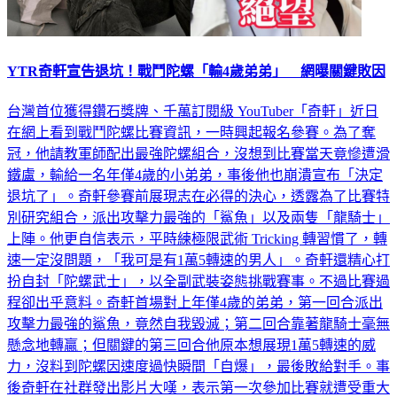
YTR奇軒宣告退坑！戰鬥陀螺「輸4歲弟弟」 網曝關鍵敗因
台灣首位獲得鑽石獎牌、千萬訂閱級 YouTuber「奇軒」近日
在網上看到戰鬥陀螺比賽資訊，一時興起報名參賽。為了奪
冠，他請教軍師配出最強陀螺組合，沒想到比賽當天竟慘遭滑
鐵盧，輸給一名年僅4歲的小弟弟，事後他也崩潰宣布「決定
退坑了」。奇軒參賽前展現志在必得的決心，透露為了比賽特
別研究組合，派出攻擊力最強的「鯊魚」以及兩隻「龍騎士」
上陣。他更自信表示，平時練極限武術 Tricking 轉習慣了，轉
速一定沒問題，「我可是有1萬5轉速的男人」。奇軒還精心打
扮自封「陀螺武士」，以全副武裝姿態挑戰賽事。不過比賽過
程卻出乎意料。奇軒首場對上年僅4歲的弟弟，第一回合派出
攻擊力最強的鯊魚，竟然自我毀滅；第二回合靠著龍騎士毫無
懸念地轉贏；但關鍵的第三回合他原本想展現1萬5轉速的威
力，沒料到陀螺因速度過快瞬間「自爆」，最後敗給對手。事
後奇軒在社群發出影片大嘆，表示第一次參加比賽就遭受重大