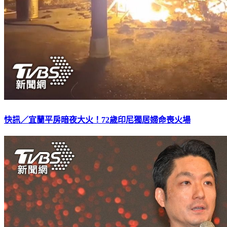
快訊／宜蘭平房暗夜大火！72歲印尼獨居婦命喪火場