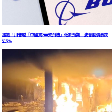
尷尬！川普喊「中國買200架飛機」低於預期 波音股價暴跌
近5%