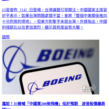
川習會昨（14）日登場，台灣議題引發關注。中國國家主席習
近平表示，如果台灣問題處理不當，會將「整個中美關係推向
十分危險的境地」，但美方則隻字未提台灣。外媒指出，中國
的措辭比以往更加激烈，顯示其態度益發大膽。
國際
尷尬！川普喊「中國買200架飛機」低於預期 波音股價暴跌