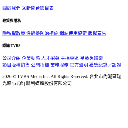
關於我們
56新聞台節目表
政策與隱私
隱私權政策
性騷擾防治措施
網站使用協定
版權宣告
認識 TVBS
公司介紹
企業動態
人才招募
主播專區
星藝象娛樂
節目版權銷售
公開招標
業務服務
官方聲明
獲獎紀錄／認證
2026 © TVBS Media Inc. All Rights Reserved. 台北市內湖區瑞
光路451號 | 聯利媒體股份有限公司