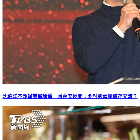
沈伯洋不想辦雙城論壇 蔣萬安反問：要封殺兩岸僅存交流？