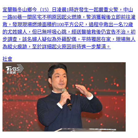
宜蘭縣冬山鄉今（15）日凌晨1時許發生一起嚴重火警，中山
一路80巷一間民宅不明原因起火燃燒，警消獲報後立即前往灌
救，發現現場燃燒面積約100平方公尺，過程中救出一名72歲
的尤姓婦人，但已無呼吸心跳，經送醫搶救後仍宣告不治。初
步調查，該名婦人疑似為外籍配偶，平時獨居在家，現場無人
為縱火痕跡，至於詳細起火原因尚待進一步釐清。
社會