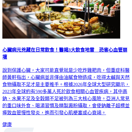
心臟病元兇藏在日常飲食！醫揭3大飲食地雷 恐害心血管崩
壞
說到保護心臟，大家可能直覺就是少吃炸雞肥肉，但重症科醫
師黃軒指出，心臟病並非僅由油膩食物造成，吃得太鹹與天然
食物攝取不足才是主要推手。根據2026年全球大型研究顯示，
2023年全球約有590多萬人死於飲食相關心血管疾病，其中高
鈉、水果不足及全穀類不足被列為三大核心風險。亞洲人常見
的重口味外食、喝湯習慣及精製澱粉攝取，會使鈉離子超標並
導致血管慢性發炎，進而引發心肌梗塞或心衰竭。
健康