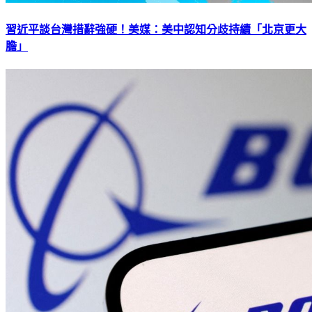
習近平談台灣措辭強硬！美媒：美中認知分歧持續「北京更大
膽」