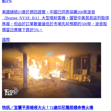
近5%
美國總統川普於週四證實，中國已同意採購200架波音
（Boeing, NYSE: BA）大型噴射客機。儘管中美貿易談判取得
進展，但由於訂單數量遠低於市場先前預期的500架，波音股
價當日應聲下跌近5%。
國際
快訊／宜蘭平房暗夜大火！72歲印尼獨居婦命喪火場