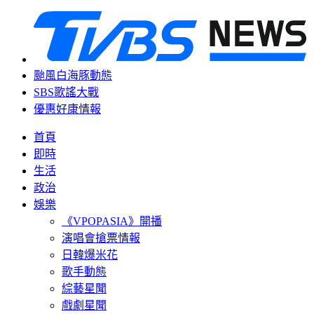
颱風白海豚動態
SBS歌謠大戰
優惠好康情報
首頁
即時
生活
政治
娛樂
《VPOPASIA》開播
演唱會搶票情報
日韓爆米花
歌手動態
綜藝星聞
戲劇星聞