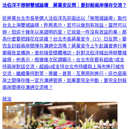
沈伯洋不想辦雙城論壇 蔣萬安反問：要封殺兩岸僅存交流？
民進黨台北市長參選人沈伯洋先前拋出以「無限城論壇」取代
台北上海雙城論壇，昨再表示，若可以做到有效益，當然可以
辦，但這十幾年以來證明的是，它就是一件沒有效益的事，那
為什麼要把錢花在這邊？台北市長蔣萬安今（15）日反問，要
完全封殺兩岸間僅存溝通交流嗎？蔣萬安今上午赴議會進行專
案報告並備詢，會前接受媒體堵訪，針對沈伯洋喊出停辦雙城
論壇，他表示，根據幾次民調顯示，台北市民都有超過7成支
持兩岸對話交流，超過6成支持台北市持續與上海市進行城市
交流，繼續秉持對等、尊嚴、善意、互惠原則進行，這也是兩
岸之間僅存唯一官方溝通管道，如果要完全中斷，要完全封殺
兩岸間僅存溝通交流嗎？
政治