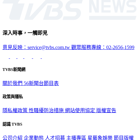
深入時事，一觸即見
意見反映：service@tvbs.com.tw
觀眾服務專線：02-2656-1599
TVBS新聞網
關於我們
56新聞台節目表
政策與隱私
隱私權政策
性騷擾防治措施
網站使用協定
版權宣告
認識 TVBS
公司介紹
企業動態
人才招募
主播專區
星藝象娛樂
節目版權