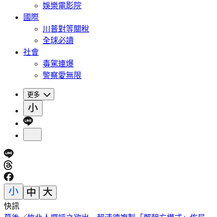
娛樂電影院
國際
川普對等關稅
全球必讀
社會
毒駕連爆
警察愛無限
更多
快訊