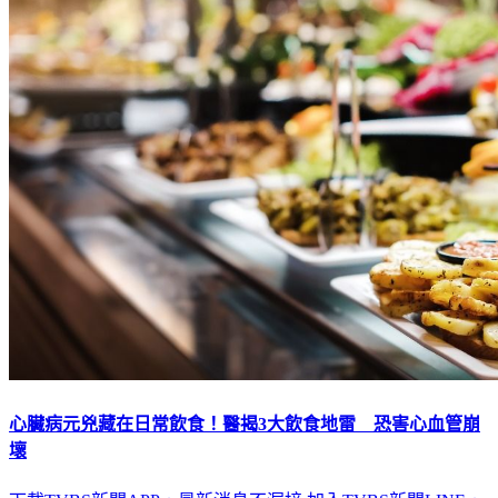
心臟病元兇藏在日常飲食！醫揭3大飲食地雷 恐害心血管崩
壞