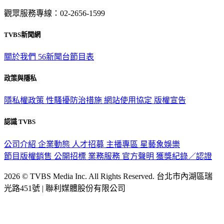
意見反映：service@tvbs.com.tw
觀眾服務專線：02-2656-1599
TVBS新聞網
關於我們
56新聞台節目表
政策與隱私
隱私權政策
性騷擾防治措施
網站使用協定
版權宣告
認識 TVBS
公司介紹
企業動態
人才招募
主播專區
星藝象娛樂
節目版權銷售
公開招標
業務服務
官方聲明
獲獎紀錄／認證
2026 © TVBS Media Inc. All Rights Reserved. 台北市內湖區瑞
光路451號 | 聯利媒體股份有限公司