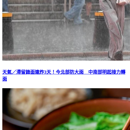
天氣／滯留鋒面連炸3天！今北部防大雨 中南部明起接力轉
雨