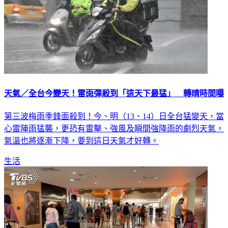
天氣／全台今變天！雷雨彈殺到「這天下最猛」 轉晴時間曝
第三波梅雨季鋒面殺到！今、明（13、14）日全台猛變天，當
心雷陣雨猛襲，更恐有雷擊、強風及瞬間強降雨的劇烈天氣，
氣溫也將逐漸下降，要到這日天氣才好轉。
生活