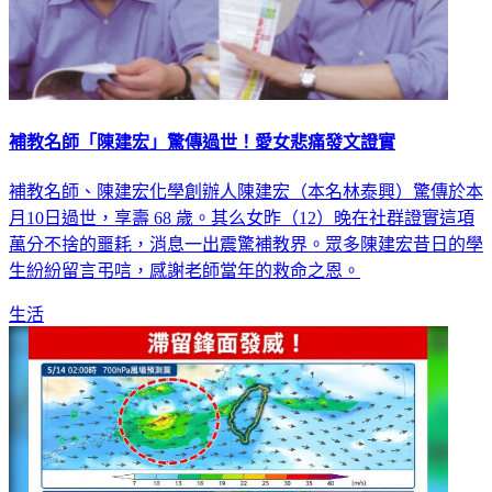
補教名師「陳建宏」驚傳過世！愛女悲痛發文證實
補教名師、陳建宏化學創辦人陳建宏（本名林泰興）驚傳於本
月10日過世，享壽 68 歲。其么女昨（12）晚在社群證實這項
萬分不捨的噩耗，消息一出震驚補教界。眾多陳建宏昔日的學
生紛紛留言弔唁，感謝老師當年的救命之恩。
生活