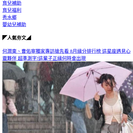
發錢
育兒補助
育兒福利
秀水鄉
嬰幼兒補助
◤人氣夯文◢
何潤東、曹佑寧獨家專訪搶先看
8月緣分排行榜 這星座遇見心
靈夥伴
超準測字!這輩子正緣何時會出現