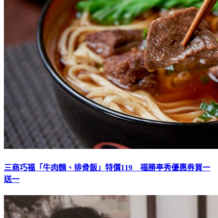
三商巧福「牛肉麵、排骨飯」特價119 福勝亭秀優惠券買一
送一