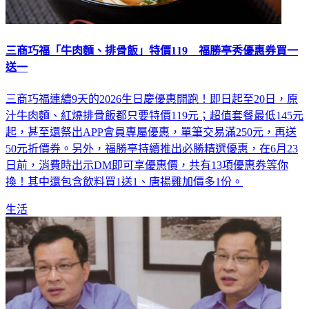
三商巧福「牛肉麵、排骨飯」特價119 福勝亭秀優惠券買一
送一
三商巧福連續9天的2026生日慶優惠開跑！即日起至20日，原
汁牛肉麵、紅燒排骨飯都只要特價119元；超值套餐最低145元
起，甚至還祭出APP會員專屬優惠，單筆交易滿250元，再送
50元折價券。另外，福勝亭持續推出必勝精選優惠，在6月23
日前，消費時出示DM即可享優惠價，共有13項優惠券等你
換！其中還包含飲料買1送1、唐揚雞加價多1份。
生活