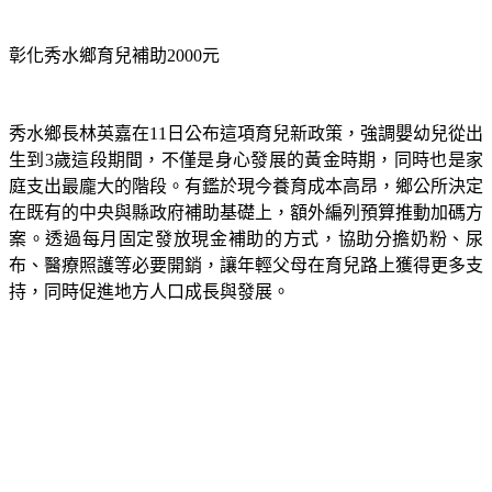
首個推動持續性按月發放育兒津貼的鄉鎮。
彰化秀水鄉育兒補助2000元
秀水鄉長林英嘉在11日公布這項育兒新政策，強調嬰幼兒從出
生到3歲這段期間，不僅是身心發展的黃金時期，同時也是家
庭支出最龐大的階段。有鑑於現今養育成本高昂，鄉公所決定
在既有的中央與縣政府補助基礎上，額外編列預算推動加碼方
案。透過每月固定發放現金補助的方式，協助分擔奶粉、尿
布、醫療照護等必要開銷，讓年輕父母在育兒路上獲得更多支
持，同時促進地方人口成長與發展。