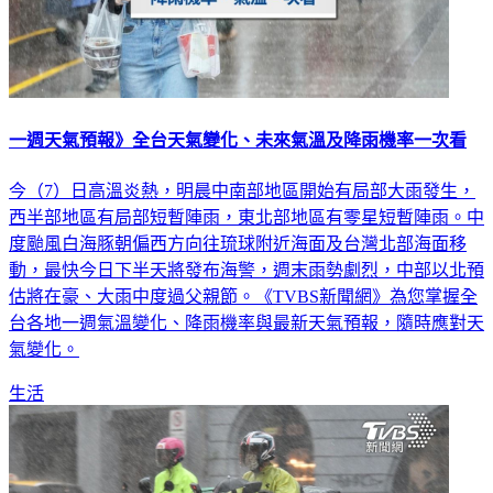
一週天氣預報》全台天氣變化、未來氣溫及降雨機率一次看
今（7）日高溫炎熱，明晨中南部地區開始有局部大雨發生，
西半部地區有局部短暫陣雨，東北部地區有零星短暫陣雨。中
度颱風白海豚朝偏西方向往琉球附近海面及台灣北部海面移
動，最快今日下半天將發布海警，週末雨勢劇烈，中部以北預
估將在豪、大雨中度過父親節。《TVBS新聞網》為您掌握全
台各地一週氣溫變化、降雨機率與最新天氣預報，隨時應對天
氣變化。
生活