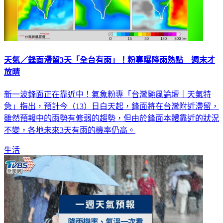
天氣／鋒面滯留3天「全台有雨」！粉專曝降雨熱點 週末才
放晴
新一波鋒面正在靠近中！氣象粉專「台灣颱風論壇｜天氣特
急」指出，預計今（13）日白天起，鋒面將在台灣附近滯留，
雖然預報中的雨勢有修弱的趨勢，但由於鋒面本體靠近的狀況
不變，各地未來3天有雨的機率仍高。
生活