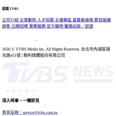
隱私權政策
性騷擾防治措施
網站使用協定
版權宣告
認識 TVBS
公司介紹
企業動態
人才招募
主播專區
星藝象娛樂
節目版權
銷售
公開招標
業務服務
官方聲明
獲獎紀錄／認證
2026 © TVBS Media Inc. All Rights Reserved. 台北市內湖區瑞
光路451號 | 聯利媒體股份有限公司
深入時事，一觸即見