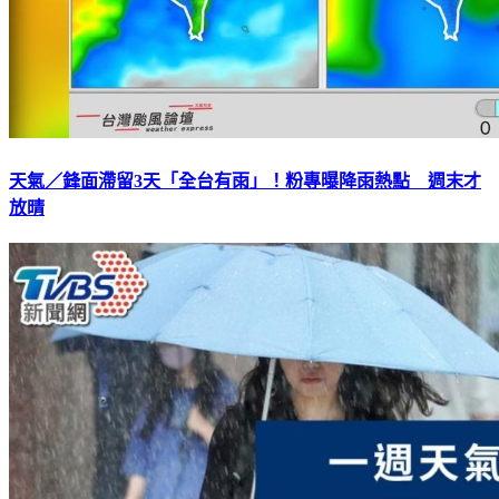
天氣／鋒面滯留3天「全台有雨」！粉專曝降雨熱點 週末才
放晴