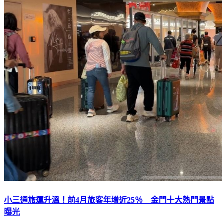
小三通旅運升溫！前4月旅客年增近25％ 金門十大熱門景點