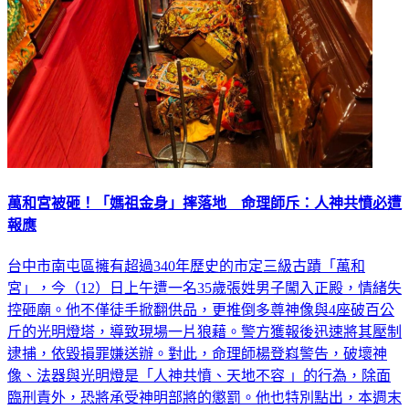
萬和宮被砸！「媽祖金身」摔落地 命理師斥：人神共憤必遭
報應
台中市南屯區擁有超過340年歷史的市定三級古蹟「萬和
宮」，今（12）日上午遭一名35歲張姓男子闖入正殿，情緒失
控砸廟。他不僅徒手掀翻供品，更推倒多尊神像與4座破百公
斤的光明燈塔，導致現場一片狼藉。警方獲報後迅速將其壓制
逮捕，依毀損罪嫌送辦。對此，命理師楊登嵙警告，破壞神
像、法器與光明燈是「人神共憤、天地不容 」的行為，除面