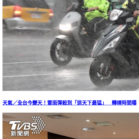
天氣／全台今變天！雷雨彈殺到「這天下最猛」 轉晴時間曝