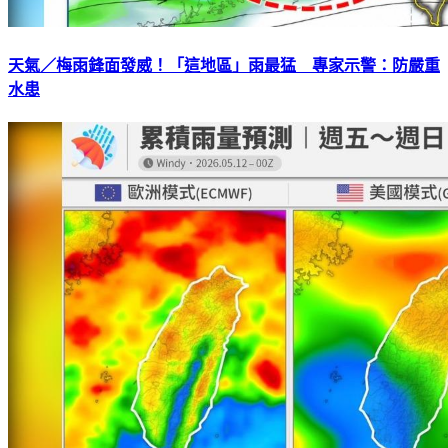
天氣／梅雨鋒面發威！「這地區」雨最猛 專家示警：防嚴重
水患