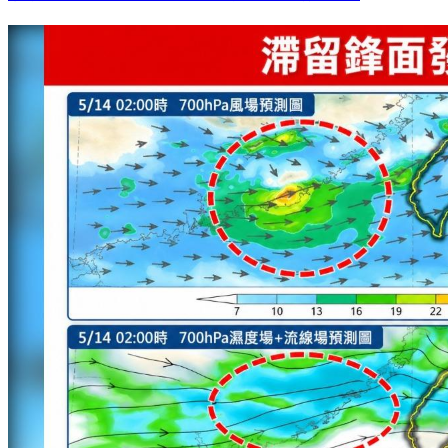
補教名師「陳建宏」驚傳過世！愛女悲痛發文證實