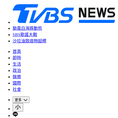
颱風白海豚動態
SBS歌謠大戰
沙拉油致癌物超標
首頁
即時
生活
政治
娛樂
國際
社會
更多