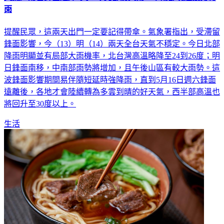
天氣／滯留鋒面連炸3天！今北部防大雨 中南部明起接力轉
雨
提醒民眾，這兩天出門一定要記得帶傘。氣象署指出，受滯留
鋒面影響，今（13）明（14）兩天全台天氣不穩定。今日北部
降雨明顯並有局部大雨機率，北台灣高溫略降至24到26度；明
日鋒面南移，中南部雨勢將增加，且午後山區有較大雨勢。這
波鋒面影響期間易伴隨短延時強降雨，直到5月16日週六鋒面
遠離後，各地才會陸續轉為多雲到晴的好天氣，西半部高溫也
將回升至30度以上。
生活