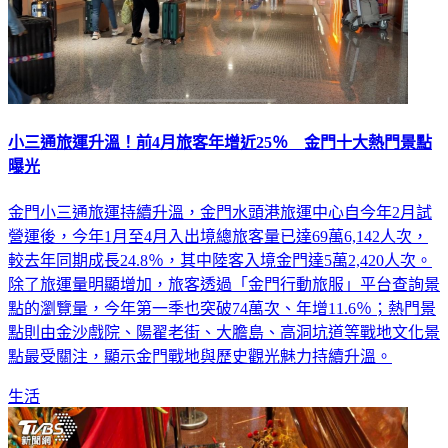
小三通旅運升溫！前4月旅客年增近25％ 金門十大熱門景點
曝光
金門小三通旅運持續升溫，金門水頭港旅運中心自今年2月試
營運後，今年1月至4月入出境總旅客量已達69萬6,142人次，
較去年同期成長24.8％，其中陸客入境金門達5萬2,420人次。
除了旅運量明顯增加，旅客透過「金門行動旅服」平台查詢景
點的瀏覽量，今年第一季也突破74萬次、年增11.6％；熱門景
點則由金沙戲院、陽翟老街、大膽島、高洞坑道等戰地文化景
點最受關注，顯示金門戰地與歷史觀光魅力持續升溫。
生活