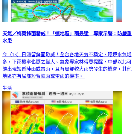
天氣／梅雨鋒面發威！「這地區」雨最猛 專家示警：防嚴重
水患
今（13）日滯留鋒面發威！全台各地天氣不穩定，環境水氣增
多，下雨機率也隨之變大。氣象專家林得恩提醒，中部以北可
能出現短暫陣雨或雷雨，且有局部較大雨勢發生的機會，其他
地區亦有局部短暫陣雨或雷雨的機率。
生活