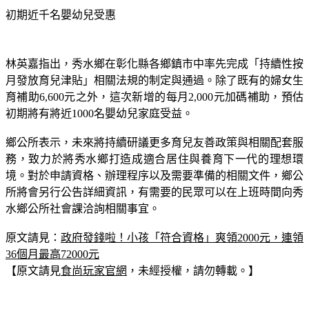
初期近千名嬰幼兒受惠
林英嘉指出，秀水鄉在彰化縣各鄉鎮市中率先完成「持續性按
月發放育兒津貼」相關法規的制定與通過。除了既有的婦女生
育補助6,600元之外，這次新增的每月2,000元加碼補助，預估
初期將有將近1000名嬰幼兒家庭受益。
鄉公所表示，未來將持續研議更多育兒友善政策與相關配套服
務，致力於將秀水鄉打造成適合居住與養育下一代的理想環
境。對於申請資格、辦理程序以及需要準備的相關文件，鄉公
所將會另行公告詳細資訊，有需要的民眾可以在上班時間向秀
水鄉公所社會課洽詢相關事宜。
原文請見：
政府發錢啦！小孩「符合資格」爽領2000元，連領
36個月最高72000元
【原文請見
食尚玩家官網
，未經授權，請勿轉載。】