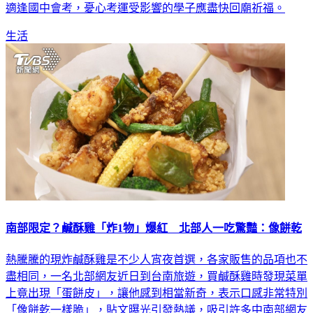
臨刑責外，恐將承受神明部將的懲罰。他也特別點出，本週末
適逢國中會考，憂心考運受影響的學子應盡快回廟祈福。
生活
南部限定？鹹酥雞「炸1物」爆紅 北部人一吃驚豔：像餅乾
熱騰騰的現炸鹹酥雞是不少人宵夜首選，各家販售的品項也不
盡相同，一名北部網友近日到台南旅遊，買鹹酥雞時發現菜單
上竟出現「蛋餅皮」，讓他感到相當新奇，表示口感非常特別