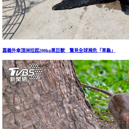
嘉義外傘頂洲拉起200kg黑巨獸 驚見全球瀕危「革龜」