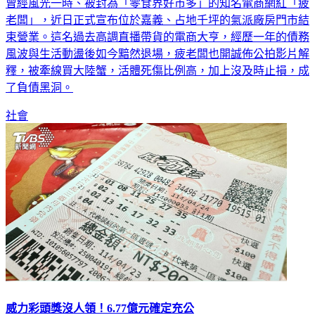
老闆」，近日正式宣布位於嘉義、占地千坪的氣派廠房門市結
束營業。這名過去高調直播帶貨的電商大亨，經歷一年的債務
風波與生活動盪後如今黯然退場，疲老闆也開誠佈公拍影片解
釋，被牽線買大陸蟹，活體死傷比例高，加上沒及時止損，成
了負債黑洞。
社會
威力彩頭獎沒人領！6.77億元確定充公