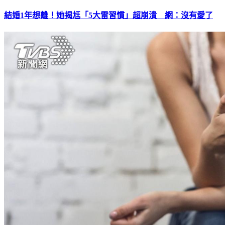
結婚1年想離！她揭尪「5大雷習慣」超崩潰 網：沒有愛了