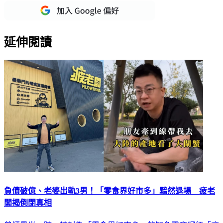
延伸閱讀
負債破億、老婆出軌3男！「零食界好市多」黯然退場 疲老
闆揭倒閉真相
曾經風光一時、被封為「零食界好市多」的知名電商網紅「疲