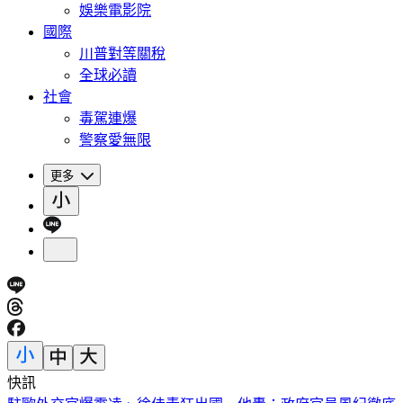
娛樂電影院
國際
川普對等關稅
全球必讀
社會
毒駕連爆
警察愛無限
更多
快訊