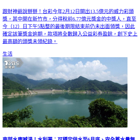
跟財神爺說掰掰！台彩今年2月12日開出13.5億元的威力彩頭
獎，其中開在新竹市，分得稅前6.77億元獎金的中獎人，直至
今（12）日下午5點整的最後期限結束前仍未出面領獎，因此
確定該筆獎金逾期，款項將全數歸入公益彩券盈餘，創下史上
最高額的頭獎未領紀錄。
生活
南部水庫喊渴！水利署：可穩定供水至6月底、安全蓄水量無
虞