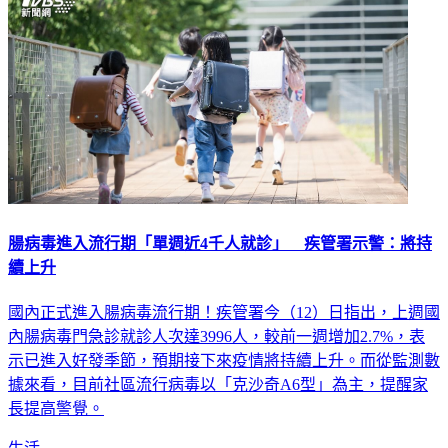
腸病毒進入流行期「單週近4千人就診」 疾管署示警：將持
續上升
國內正式進入腸病毒流行期！疾管署今（12）日指出，上週國
內腸病毒門急診就診人次達3996人，較前一週增加2.7%，表
示已進入好發季節，預期接下來疫情將持續上升。而從監測數
據來看，目前社區流行病毒以「克沙奇A6型」為主，提醒家
長提高警覺。
生活