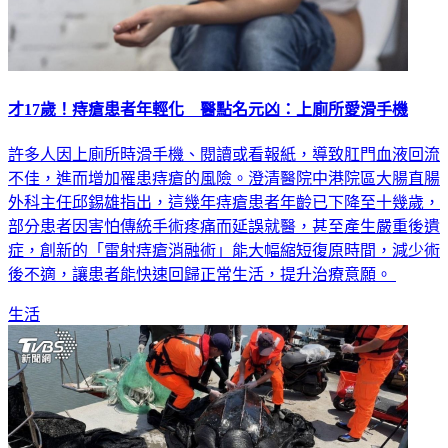
才17歲！痔瘡患者年輕化 醫點名元凶：上廁所愛滑手機
許多人因上廁所時滑手機、閱讀或看報紙，導致肛門血液回流
不佳，進而增加罹患痔瘡的風險。澄清醫院中港院區大腸直腸
外科主任邱錫雄指出，這幾年痔瘡患者年齡已下降至十幾歲，
部分患者因害怕傳統手術疼痛而延誤就醫，甚至產生嚴重後遺
症，創新的「雷射痔瘡消融術」能大幅縮短復原時間，減少術
後不適，讓患者能快速回歸正常生活，提升治療意願。
生活