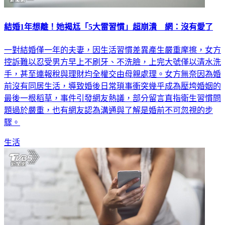
結婚1年想離！她揭尪「5大雷習慣」超崩潰 網：沒有愛了
一對結婚僅一年的夫妻，因生活習慣差異產生嚴重摩擦，女方
控訴難以忍受男方早上不刷牙、不洗臉，上完大號僅以清水洗
手，甚至連報稅與理財均全權交由母親處理。女方無奈因為婚
前沒有同居生活，導致婚後日常瑣事衝突幾乎成為壓垮婚姻的
最後一根稻草，事件引發網友熱議，部分留言直指衛生習慣問
題過於嚴重，也有網友認為溝通與了解是婚前不可忽視的步
驟。
生活