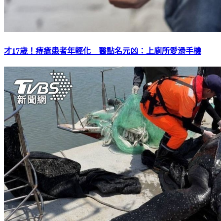
才17歲！痔瘡患者年輕化 醫點名元凶：上廁所愛滑手機