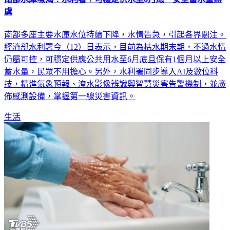
南部多座主要水庫水位持續下降，水情告急，引起各界關注。
經濟部水利署今（12）日表示，目前為枯水期末期，不過水情
仍屬可控，可穩定供應公共用水至6月底且保有1個月以上安全
蓄水量，民眾不用擔心。另外，水利署同步導入AI及數位科
技，精進氣象預報、淹水影像辨識與智慧災害告警機制，並廣
佈感測設備，掌握第一線災害資訊。
生活