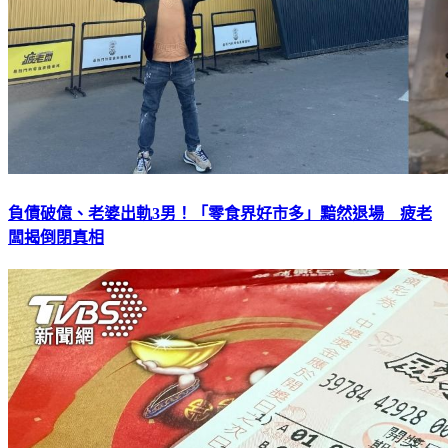
負債破億、老婆出軌3男！「零食界好市多」黯然退場 疲老
闆揭倒閉真相