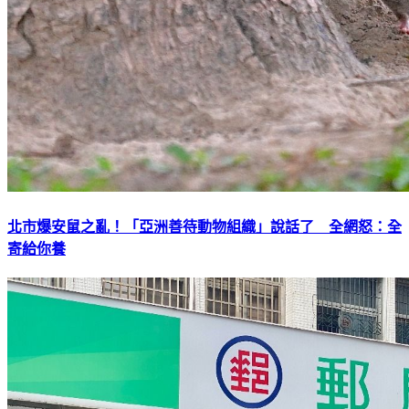
北市爆安鼠之亂！「亞洲善待動物組織」說話了 全網怒：全
寄給你養