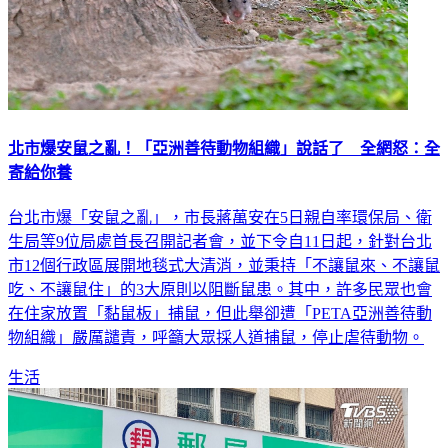
北市爆安鼠之亂！「亞洲善待動物組織」說話了 全網怒：全
寄給你養
台北市爆「安鼠之亂」，市長蔣萬安在5日親自率環保局、衛
生局等9位局處首長召開記者會，並下令自11日起，針對台北
市12個行政區展開地毯式大清消，並秉持「不讓鼠來、不讓鼠
吃、不讓鼠住」的3大原則以阻斷鼠患。其中，許多民眾也會
在住家放置「黏鼠板」捕鼠，但此舉卻遭「PETA亞洲善待動
物組織」嚴厲譴責，呼籲大眾採人道捕鼠，停止虐待動物。
生活