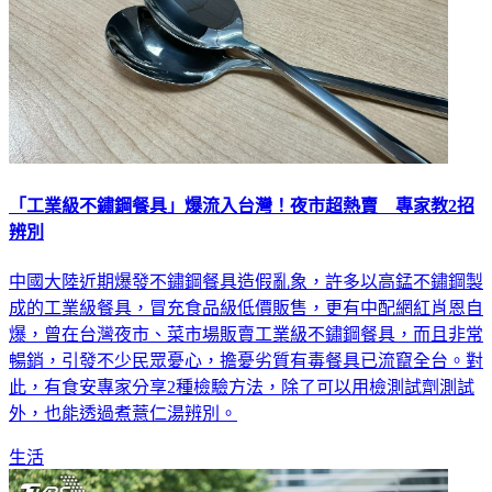
「工業級不鏽鋼餐具」爆流入台灣！夜市超熱賣 專家教2招
辨別
中國大陸近期爆發不鏽鋼餐具造假亂象，許多以高錳不鏽鋼製
成的工業級餐具，冒充食品級低價販售，更有中配網紅肖恩自
爆，曾在台灣夜市、菜市場販賣工業級不鏽鋼餐具，而且非常
暢銷，引發不少民眾憂心，擔憂劣質有毒餐具已流竄全台。對
此，有食安專家分享2種檢驗方法，除了可以用檢測試劑測試
外，也能透過煮薏仁湯辨別。
生活