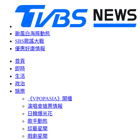
颱風白海豚動態
SBS歌謠大戰
優惠好康情報
首頁
即時
生活
政治
娛樂
《VPOPASIA》開播
演唱會搶票情報
日韓爆米花
歌手動態
綜藝星聞
戲劇星聞