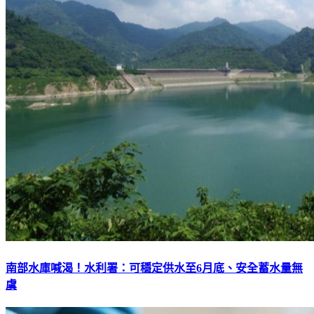
南部水庫喊渴！水利署：可穩定供水至6月底、安全蓄水量無
虞