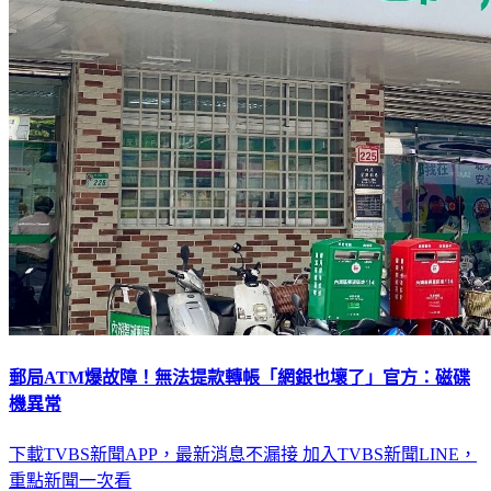
郵局ATM爆故障！無法提款轉帳「網銀也壞了」官方：磁碟
機異常
下載TVBS新聞APP，最新消息不漏接
加入TVBS新聞LINE，
重點新聞一次看