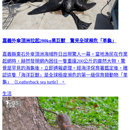
嘉義外傘頂洲拉起200kg黑巨獸 驚見全球瀕危「革龜」
嘉義縣東石外傘頂洲海域昨日出現驚人一幕。當地漁民在作業
起網時，赫然發現網內困住一隻重達200公斤的龐然大物，驚
覺是罕見的海龜後，立即通報處理。經海洋保育署鑑定後，確
認這隻「海洋巨獸」是全球極度瀕危的第一級保育類動物「革
龜」（Leatherback sea turtle）。
生活