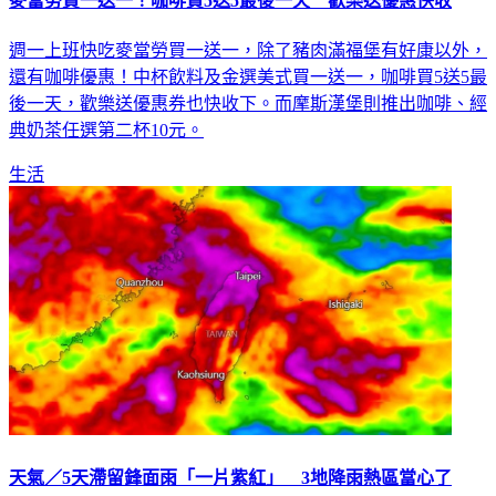
麥當勞買一送一！咖啡買5送5最後一天 歡樂送優惠快收
週一上班快吃麥當勞買一送一，除了豬肉滿福堡有好康以外，
還有咖啡優惠！中杯飲料及金選美式買一送一，咖啡買5送5最
後一天，歡樂送優惠券也快收下。而摩斯漢堡則推出咖啡、經
典奶茶任選第二杯10元。
生活
天氣／5天滯留鋒面雨「一片紫紅」 3地降雨熱區當心了