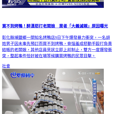
買不到烤鴨！醉漢怒打老闆娘 業者「大義滅親」原因曝光
彰化縣埔鹽鄉一間知名烤鴨店9日下午爆發暴力衝突，一名胡
姓男子因未事先預訂而買不到烤鴨，竟惱羞成怒動手毆打負責
結帳的老闆娘，其他店員見狀立即上前制止，雙方一度爆發衝
突，整起事件恰好被在場等候購買烤鴨的民眾目擊。
社會