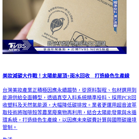
美妝減碳大作戰！太陽能屋頂+雨水回收 打造綠色生產線
台灣美妝產業正積極因應永續趨勢，從原料製程、包材選用到
能源供給全面轉型，透過真空入料系統精準投料、採用PCR回
收塑料及天然氣能源，大幅降低碳排放。業者更運用超音波萃
取技術將咖啡殼等農業廢棄物再利用，結合太陽能發電與水循
環系統，打造綠色生產線，以因應未來碳費計算與國際碳邊境
管制。