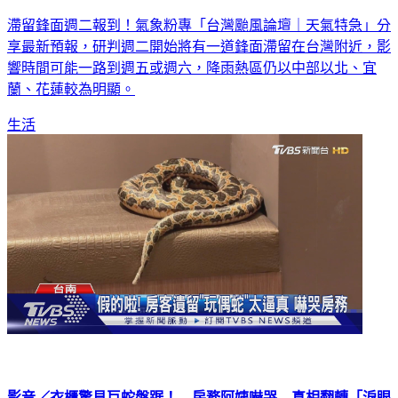
滯留鋒面週二報到！氣象粉專「台灣颱風論壇｜天氣特急」分
享最新預報，研判週二開始將有一道鋒面滯留在台灣附近，影
響時間可能一路到週五或週六，降雨熱區仍以中部以北、宜
蘭、花蓮較為明顯。
生活
影音／衣櫃驚見巨蛇盤踞！ 房務阿姨嚇哭 真相翻轉「淚眼