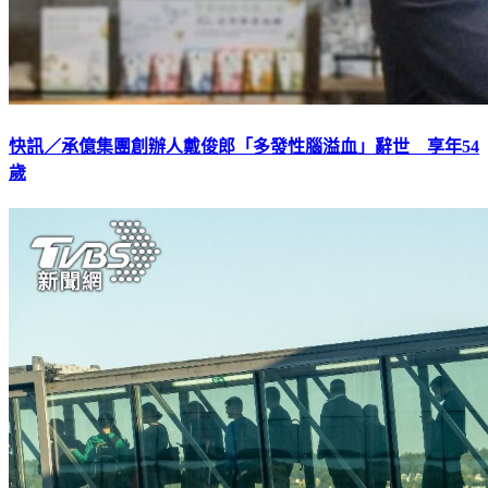
快訊／承億集團創辦人戴俊郎「多發性腦溢血」辭世 享年54
歲