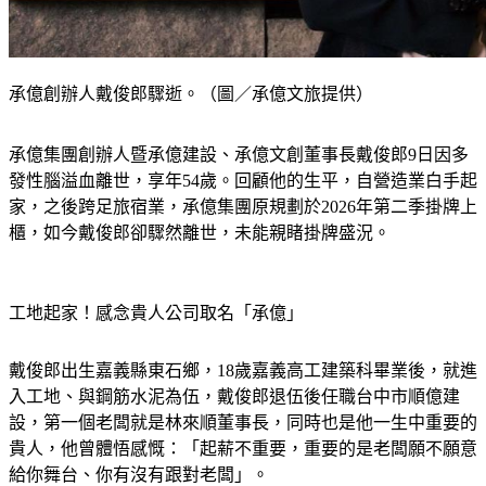
承億創辦人戴俊郎驟逝。（圖／承億文旅提供）
承億集團創辦人暨承億建設、承億文創董事長戴俊郎9日因多
發性腦溢血離世，享年54歲。回顧他的生平，自營造業白手起
家，之後跨足旅宿業，承億集團原規劃於2026年第二季掛牌上
櫃，如今戴俊郎卻驟然離世，未能親睹掛牌盛況。
工地起家！感念貴人公司取名「承億」
戴俊郎出生嘉義縣東石鄉，18歲嘉義高工建築科畢業後，就進
入工地、與鋼筋水泥為伍，戴俊郎退伍後任職台中市順億建
設，第一個老闆就是林來順董事長，同時也是他一生中重要的
貴人，他曾體悟感慨：「起薪不重要，重要的是老闆願不願意
給你舞台、你有沒有跟對老闆」。