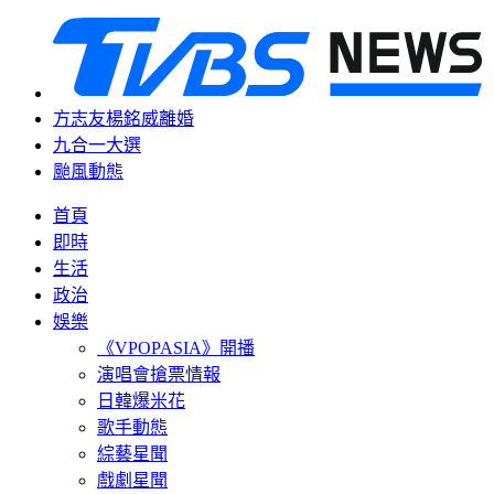
方志友楊銘威離婚
九合一大選
颱風動態
首頁
即時
生活
政治
娛樂
《VPOPASIA》開播
演唱會搶票情報
日韓爆米花
歌手動態
綜藝星聞
戲劇星聞