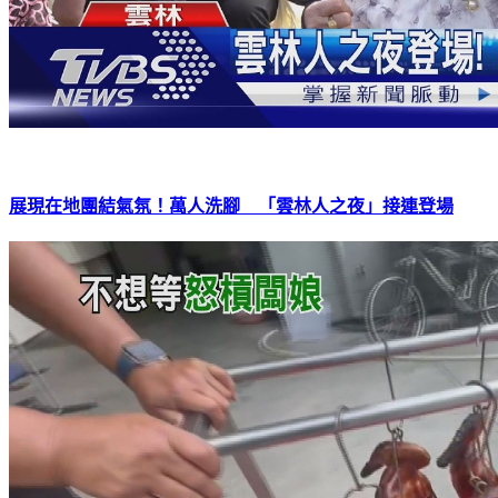
展現在地團結氣氛！萬人洗腳 「雲林人之夜」接連登場