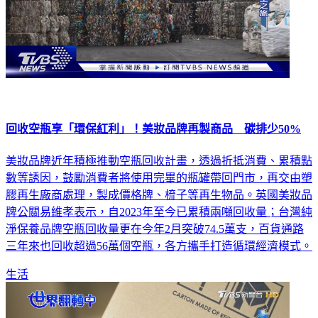
回收空瓶享「環保紅利」！美妝品牌再製商品 碳排少50%
美妝品牌近年積極推動空瓶回收計畫，透過折抵消費、累積點
數等誘因，鼓勵消費者將使用完畢的瓶罐帶回門市，再交由塑
膠再生廠商處理，製成價格牌、梳子等再生物品。英國美妝品
牌公關易維孝表示，自2023年至今已累積兩噸回收量；台灣純
淨保養品牌空瓶回收量更在今年2月突破74.5萬支，百貨通路
三年來也回收超過56萬個空瓶，各方攜手打造循環經濟模式。
生活