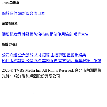
TVBS新聞網
關於我們
56新聞台節目表
政策與隱私
隱私權政策
性騷擾防治措施
網站使用協定
版權宣告
認識 TVBS
公司介紹
企業動態
人才招募
主播專區
星藝象娛樂
節目版權銷售
公開招標
業務服務
官方聲明
獲獎紀錄／認證
2026 © TVBS Media Inc. All Rights Reserved. 台北市內湖區瑞
光路451號 | 聯利媒體股份有限公司