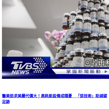
醫美追求美麗代價大！高耗能設備成隱憂 「這技術」助減碳
足跡