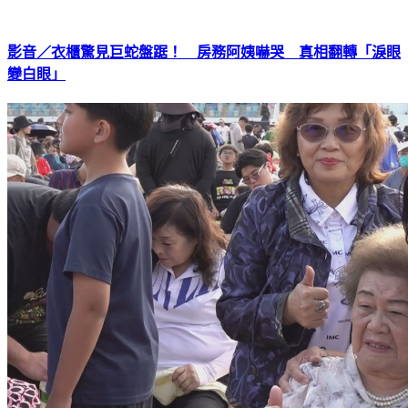
影音／衣櫃驚見巨蛇盤踞！ 房務阿姨嚇哭 真相翻轉「淚眼
變白眼」