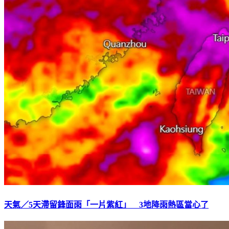
天氣／5天滯留鋒面雨「一片紫紅」 3地降雨熱區當心了