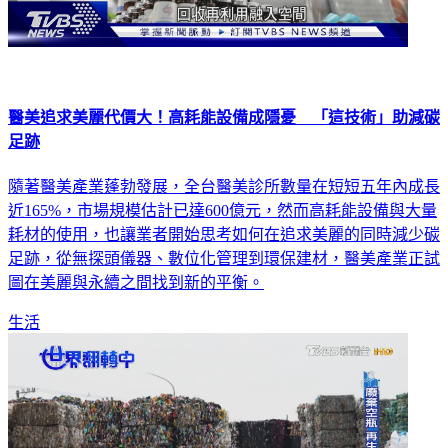
醫美追求美麗代價大！高耗能設備成隱憂 「這技術」助減碳
足跡
隨著醫美產業蓬勃發展，全台醫美診所數量在短短五年內成長
近165%，市場規模估計已達600億元，然而高耗能設備與大量
耗材的使用，也讓業者開始思考如何在追求美麗的同時減少碳
足跡，從無探頭儀器、數位化管理到環保建材，醫美產業正試
圖在美麗與永續之間找到新的平衡。
生活