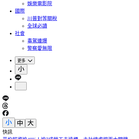
娛樂電影院
國際
川普對等關稅
全球必讀
社會
毒駕連爆
警察愛無限
更多
快訊