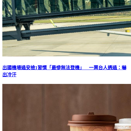
出國機場過安檢1習慣「最慘無法登機」 一票台人遇過：嚇
出冷汗