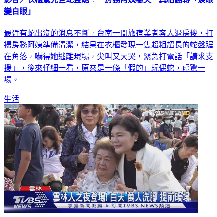
變白眼」
最近有蛇出沒的消息不斷，台南一間旅宿業者客人退房後，打
掃房務阿姨準備清潔，結果在衣櫃發現一隻超粗超長的蛇盤踞
在角落，嚇得她逃離現場，尖叫又大哭，緊急打電話「請求支
援」，後來仔細一看，原來是一條「假的」玩偶蛇，虛驚一
場。
生活