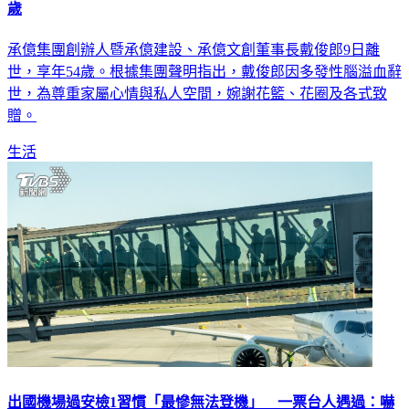
歲
承億集團創辦人暨承億建設、承億文創董事長戴俊郎9日離
世，享年54歲。根據集團聲明指出，戴俊郎因多發性腦溢血辭
世，為尊重家屬⼼情與私⼈空間，婉謝花籃、花圈及各式致
贈。
生活
出國機場過安檢1習慣「最慘無法登機」 一票台人遇過：嚇