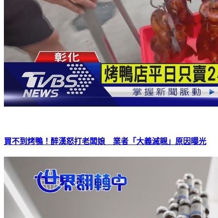
買不到烤鴨！醉漢怒打老闆娘 業者「大義滅親」原因曝光