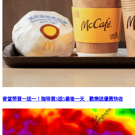
麥當勞買一送一！咖啡買5送5最後一天 歡樂送優惠快收