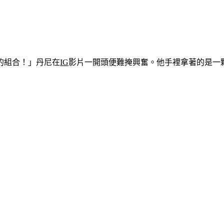
的組合！」丹尼在
IG
影片一開頭便難掩興奮。他手裡拿著的是一