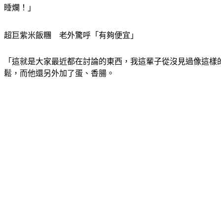
睡爛！」
超巨紫米飯糰　老外驚呼「有夠便宜」
「這就是大家最近都在討論的東西，我這輩子從沒見過像這樣
鬆，而他還另外加了蛋、香腸。