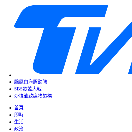
颱風白海豚動態
SBS歌謠大戰
沙拉油致癌物超標
首頁
即時
生活
政治