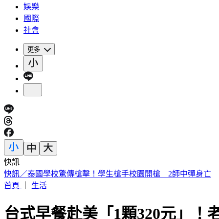
娛樂
國際
社會
更多
快訊
快訊／泰國學校驚傳槍擊！學生槍手校園開槍 2師中彈身亡
首頁
｜
生活
台式早餐赴美「1顆320元」