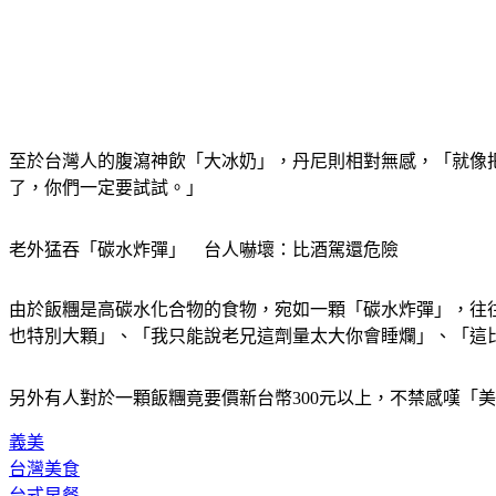
至於台灣人的腹瀉神飲「大冰奶」，丹尼則相對無感，「就像把
了，你們一定要試試。」
老外猛吞「碳水炸彈」　台人嚇壞：比酒駕還危險
由於飯糰是高碳水化合物的食物，宛如一顆「碳水炸彈」，往
也特別大顆」、「我只能說老兄這劑量太大你會睡爛」、「這
另外有人對於一顆飯糰竟要價新台幣300元以上，不禁感嘆「
義美
台灣美食
台式早餐