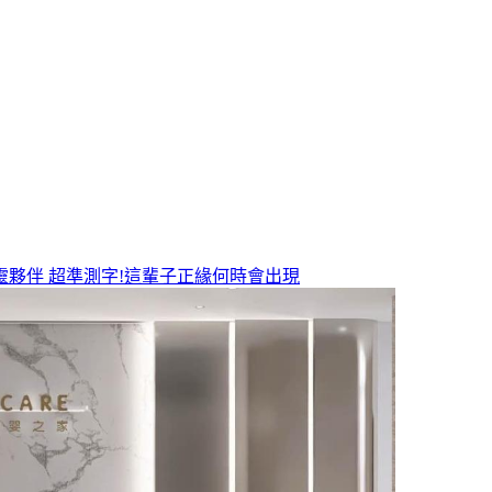
靈夥伴
超準測字!這輩子正緣何時會出現