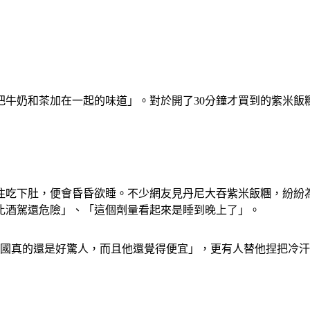
牛奶和茶加在一起的味道」。對於開了30分鐘才買到的紫米飯糰
往吃下肚，便會昏昏欲睡。不少網友見丹尼大吞紫米飯糰，紛紛
比酒駕還危險」、「這個劑量看起來是睡到晚上了」。
美國真的還是好驚人，而且他還覺得便宜」，更有人替他捏把冷