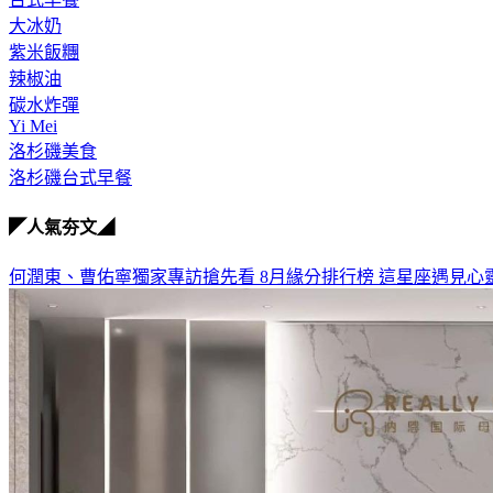
大冰奶
紫米飯糰
辣椒油
碳水炸彈
Yi Mei
洛杉磯美食
洛杉磯台式早餐
◤人氣夯文◢
何潤東、曹佑寧獨家專訪搶先看
8月緣分排行榜 這星座遇見心