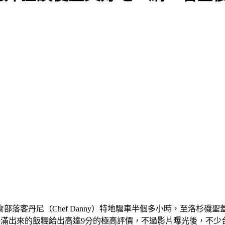
（Chef Danny）特地驅車半個多小時，至洛杉磯聖蓋博谷（San
料滿出來的飯糰給出高達9分的極高評價，不過影片曝光後，不