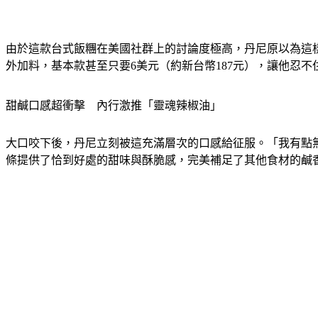
由於這款台式飯糰在美國社群上的討論度極高，丹尼原以為這樣的
外加料，基本款甚至只要6美元（約新台幣187元），讓他忍
甜鹹口感超衝擊　內行激推「靈魂辣椒油」
大口咬下後，丹尼立刻被這充滿層次的口感給征服。「我有點
條提供了恰到好處的甜味與酥脆感，完美補足了其他食材的鹹