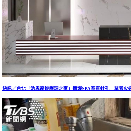
快訊／台北「汭恩產後護理之家」遭爆SPA室有針孔 業者火