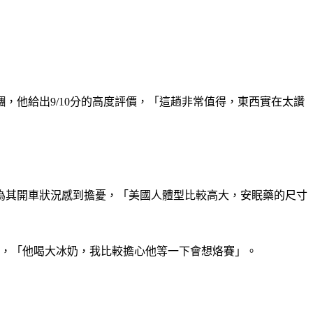
，他給出9/10分的高度評價，「這趟非常值得，東西實在太讚
為其開車狀況感到擔憂，「美國人體型比較高大，安眠藥的尺寸
汗，「他喝大冰奶，我比較擔心他等一下會想烙賽」。