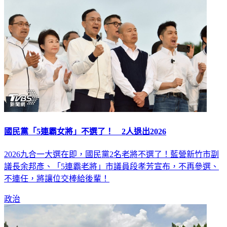
國民黨「5連霸女將」不選了！ 2人退出2026
2026九合一大選在即，國民黨2名老將不選了！藍營新竹市副
議長余邦彥、「5連霸老將」市議員段孝芳宣布，不再參選、
不連任，將讓位交棒給後輩！
政治