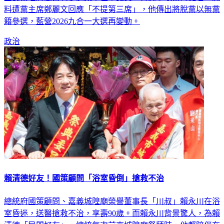
料遭黨主席鄭麗文回應「不提第三席」，他傳出將脫黨以無黨
籍參選，藍營2026九合一大選再變動。
政治
賴清德好友！國策顧問「浴室昏倒」搶救不治
總統府國策顧問、嘉義城隍廟榮譽董事長「川叔」賴永川在浴
室昏迷，送醫搶救不治，享壽90歲。而賴永川背景驚人，為賴