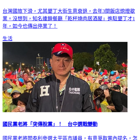
台灣國旅下滑，尤其墾丁大街生意衰退，去年3間飯店熄燈歇
業。沒想到，知名連鎖餐廳「乾杯燒肉居酒屋」進駐墾丁才1
年，如今也傳出停業了！
生活
國民黨老將「突傳脫黨」！ 台中選戰變動
國民黨老將閻泰利參選太平區市議員，有意爭取黨內提名，怎