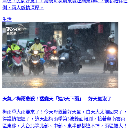
清德「民間好友」，總統每次前來城隍廟祭拜時，他都陪伴在
側，兩人感情深厚。
生活
天氣／梅雨急殺！猛變天「連3天下雨」 好天氣沒了
梅雨季大雨要來了！今天母親節好天氣，白天大太陽回來了，
得謹慎把握了，這天起梅雨季第3波鋒面報到，接著華南雲雨
區東移，大台北等北部、中部、東半部都逃不掉，雨區擴大！