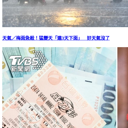
天氣／梅雨急殺！猛變天「連3天下雨」 好天氣沒了