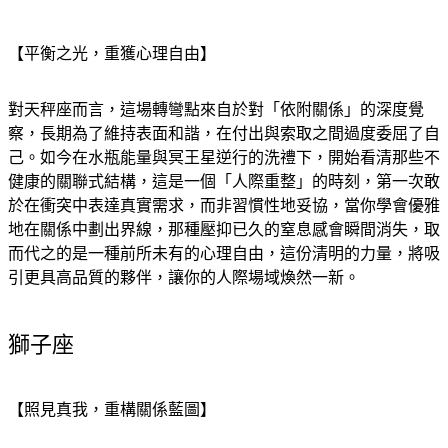
【平衡之光，重獲心理自由】
對天秤座而言，這場轉彎點來自於對「依附關係」的深度覺
察，長期為了維持表面和諧，在付出與索取之間過度委屈了自
己。如今在水瓶能量與冥王星逆行的洗禮下，開始看清那些不
健康的關聯式結構，這是一個「人際重整」的時刻，第一次敢
於在衝突中表達真實需求，而非習慣性地妥協，當你學會優雅
地在關係中劃出界線，那種壓抑已久的窒息感會瞬間消失，取
而代之的是一種前所未有的心理自由，這份清明的力量，將吸
引更具高品質的夥伴，讓你的人際場域煥然一新。
獅子座
【照見真我，重構關係藍圖】