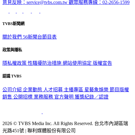
意見反映：service@tvbs.com.tw
觀眾服務專線：02-2656-1599
TVBS新聞網
關於我們
56新聞台節目表
政策與隱私
隱私權政策
性騷擾防治措施
網站使用協定
版權宣告
認識 TVBS
公司介紹
企業動態
人才招募
主播專區
星藝象娛樂
節目版權
銷售
公開招標
業務服務
官方聲明
獲獎紀錄／認證
2026 © TVBS Media Inc. All Rights Reserved. 台北市內湖區瑞
光路451號 | 聯利媒體股份有限公司