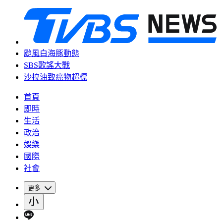
颱風白海豚動態
SBS歌謠大戰
沙拉油致癌物超標
首頁
即時
生活
政治
娛樂
國際
社會
更多