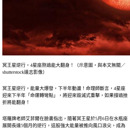
冥王星逆行，4星座熬過能大翻身！（示意圖，與本文無關／
shutterstock達志影像）
冥王星逆行，能量大爆發，下半年動盪！命理師斷言，4星座
迎來下半年「命運轉彎點」，將迎來毀滅式重擊，如果撐過挫
折將能翻身！
塔羅牌老師艾菲爾在臉書指出，隨著冥王星於5月6日在水瓶座
展開長達5個月的逆行，這股強大能量被推向風口浪尖，成為