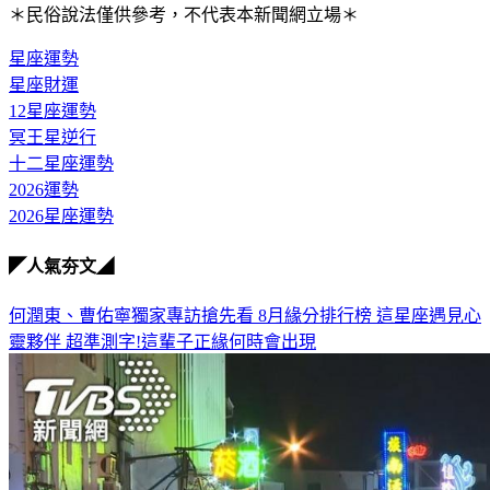
＊民俗說法僅供參考，不代表本新聞網立場＊
星座運勢
星座財運
12星座運勢
冥王星逆行
十二星座運勢
2026運勢
2026星座運勢
◤人氣夯文◢
何潤東、曹佑寧獨家專訪搶先看
8月緣分排行榜 這星座遇見心
靈夥伴
超準測字!這輩子正緣何時會出現