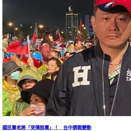
國民黨老將「突傳脫黨」！ 台中選戰變動