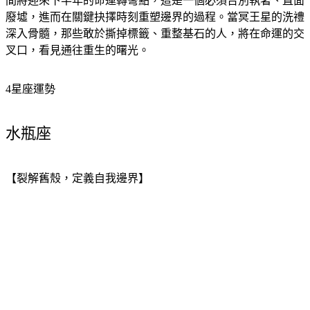
間將迎來下半年的命運轉彎點，這是一個必須告別執著、直面
廢墟，進而在關鍵抉擇時刻重塑邊界的過程。當冥王星的洗禮
深入骨髓，那些敢於撕掉標籤、重整基石的人，將在命運的交
叉口，看見通往重生的曙光。
4星座運勢
水瓶座
【裂解舊殼，定義自我邊界】