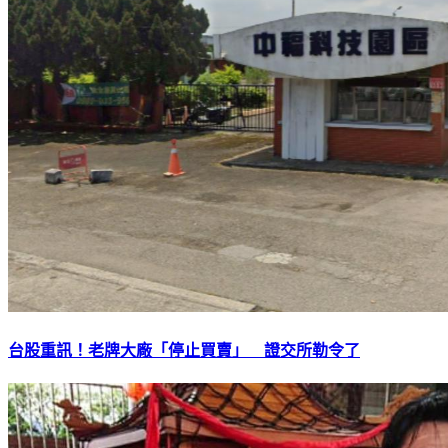
台股重訊！老牌大廠「停止買賣」 證交所勒令了