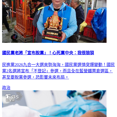
國民黨老將「宣布脫黨」！心死黨中央：我很狼狽
民進黨2026九合一大選來勢洶洶，國民黨選情突爆變動！國民
黨2名選將宣布「不登記」參選，而且全在藍營鐵票倉選區，
甚至要脫黨參選，恐影響未來布局。
政治