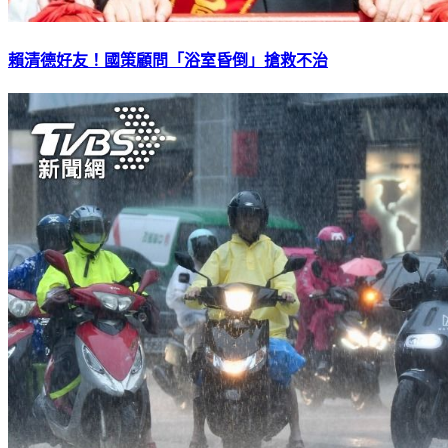
賴清德好友！國策顧問「浴室昏倒」搶救不治