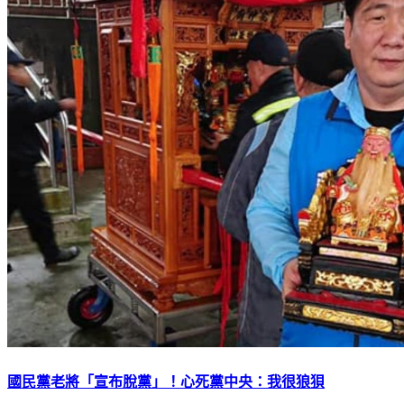
國民黨老將「宣布脫黨」！心死黨中央：我很狼狽