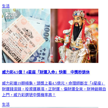
生活
威力彩4.5億！4星座「財運入命」快衝 中獎秒退休
威力彩連19期槓龜，頭獎上看4.5億元。命理師斷言「4星座」
財運錢滾錢，投資運暴漲，正財運、偏財運全來，財神爺親自
上門，威力彩選號中獎機率高！
生活