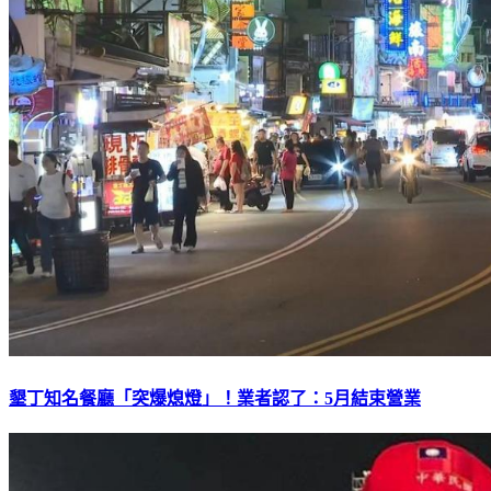
墾丁知名餐廳「突爆熄燈」！業者認了：5月結束營業