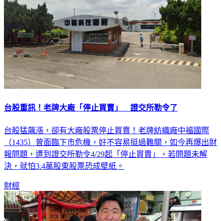
台股重訊！老牌大廠「停止買賣」 證交所勒令了
台股猛飆漲，卻有大廠股票停止買賣！老牌紡織廠中福國際
（1435）曾面臨下市危機，好不容易挺過難關，如今再爆出財
報問題，遭到證交所勒令4/29起「停止買賣」，若問題未解
決，就怕3.4萬股東股票恐成壁紙。
財經