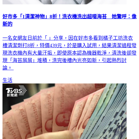
好市多「1清潔神物」8折！洗衣機洗出超噁海苔 她驚呼：像
新的
一名女網友日前於「 」分享，因在好市多看到橘子工坊洗衣
槽清潔劑打8折，特價439元，於是購入試用，結果清潔過程發
現洗衣機內有大量汙垢，即使原本認為機器乾淨，清洗後卻發
現「海苔屑屑」堆積，洗完後槽內光亮如新，引起熱烈討
論。
生活