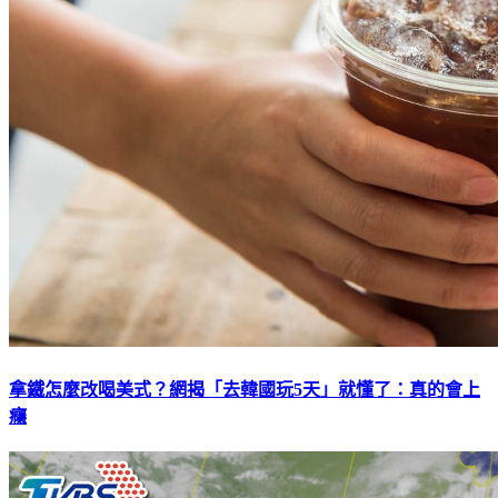
拿鐵怎麼改喝美式？網揭「去韓國玩5天」就懂了：真的會上
癮