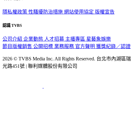
政策與隱私
隱私權政策
性騷擾防治措施
網站使用協定
版權宣告
認識 TVBS
公司介紹
企業動態
人才招募
主播專區
星藝象娛樂
節目版權銷售
公開招標
業務服務
官方聲明
獲獎紀錄／認證
2026 © TVBS Media Inc. All Rights Reserved. 台北市內湖區瑞
光路451號 | 聯利媒體股份有限公司