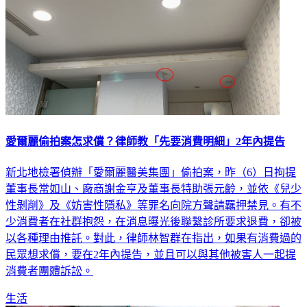
愛爾麗偷拍案怎求償？律師教「先要消費明細」2年內提告
​新北地檢署偵辦「愛爾麗醫美集團」偷拍案，昨（6）日拘提
董事長常如山、廠商謝金亨及董事長特助張元齡，並依《兒少
性剝削》及《妨害性隱私》等罪名向院方聲請羈押禁見。有不
少消費者在社群抱怨，在消息曝光後聯繫診所要求退費，卻被
以各種理由推託。對此，律師林智群在指出，如果有消費過的
民眾想求償，要在2年內提告，並且可以與其他被害人一起提
消費者團體訴訟。