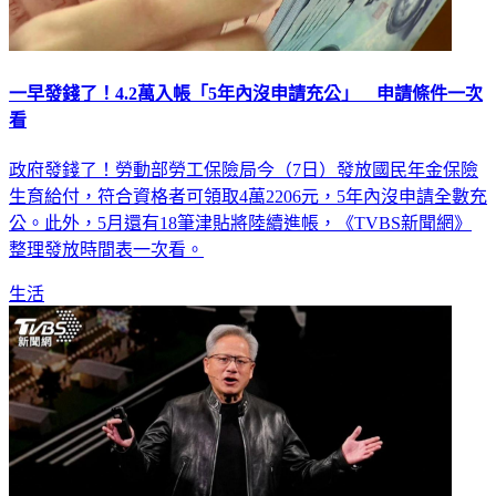
一早發錢了！4.2萬入帳「5年內沒申請充公」 申請條件一次
看
政府發錢了！勞動部勞工保險局今（7日）發放國民年金保險
生育給付，符合資格者可領取4萬2206元，5年內沒申請全數充
公。此外，5月還有18筆津貼將陸續進帳，《TVBS新聞網》
整理發放時間表一次看。
生活