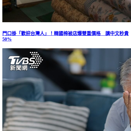
門口掛「歡迎台灣人」！韓國棉被店爆雙重價格 講中文秒貴
50%