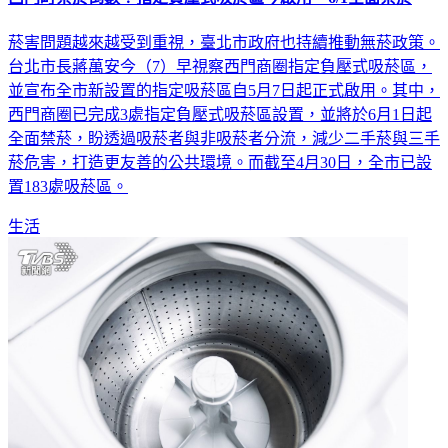
西門町禁菸倒數！指定負壓式吸菸區今啟用 6/1全面禁菸
菸害問題越來越受到重視，臺北市政府也持續推動無菸政策。
台北市長蔣萬安今（7）早視察西門商圈指定負壓式吸菸區，
並宣布全市新設置的指定吸菸區自5月7日起正式啟用。其中，
西門商圈已完成3處指定負壓式吸菸區設置，並將於6月1日起
全面禁菸，盼透過吸菸者與非吸菸者分流，減少二手菸與三手
菸危害，打造更友善的公共環境。而截至4月30日，全市已設
置183處吸菸區。
生活