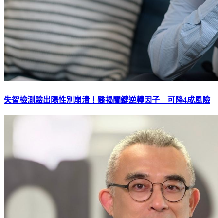
失智檢測驗出陽性別崩潰！醫揭關鍵逆轉因子 可降4成風險