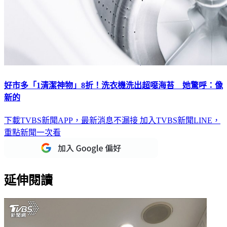
好市多「1清潔神物」8折！洗衣機洗出超噁海苔 她驚呼：像
新的
下載TVBS新聞APP，最新消息不漏接
加入TVBS新聞LINE，
重點新聞一次看
延伸閱讀