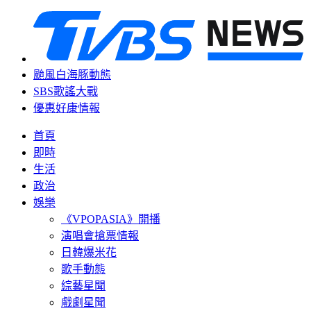
颱風白海豚動態
SBS歌謠大戰
優惠好康情報
首頁
即時
生活
政治
娛樂
《VPOPASIA》開播
演唱會搶票情報
日韓爆米花
歌手動態
綜藝星聞
戲劇星聞