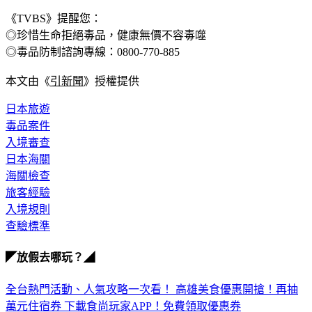
提醒近期赴日旅客務必準備好心理建設並配合檢查流程。
《TVBS》提醒您：
◎珍惜生命拒絕毒品，健康無價不容毒噬
◎毒品防制諮詢專線：0800-770-885
本文由《
引新聞
》授權提供
日本旅遊
毒品案件
入境審查
日本海關
海關檢查
旅客經驗
入境規則
查驗標準
◤放假去哪玩？◢
全台熱門活動、人氣攻略一次看！
高雄美食優惠開搶！再抽