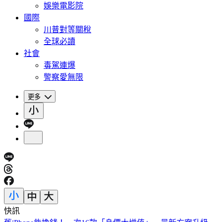
娛樂電影院
國際
川普對等關稅
全球必讀
社會
毒駕連爆
警察愛無限
更多
快訊