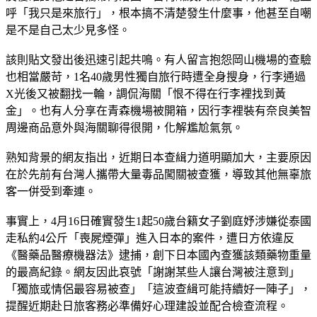
反覆確認他是否攜帶海洛因、古柯鹼及大麻等管制毒品，他直
呼「我只是來旅行」，根本搞不清楚發生什麼事，他甚至自嘲
是不是自己太少見多怪。
該則貼文發出後迅速引起共鳴。有人留言抱怨岡山機場的查驗
也相當嚴苛，1名40歲男性獨自旅行時遭全身搜身，行李通過
X光後又被翻找一輪，調侃海關「恨不得在行李裡找到黃
金」。也有人分享在青森機場被開箱，因行李裡裝有奈良美智
周邊商品意外與海關聊得很開，化解尷尬氣氛。
熟知背景的網友指出，近期日本查緝力道明顯加大，主要原因
在於先前有台灣人攜帶大量毒品闖關被查獲，導致其他無辜旅
客一併受到牽連。
事實上，4月16日確實發生1起50歲台籍女子劉庭妤涉嫌從泰國
走私約4公斤「喪屍煙彈」進入日本的案件，遭日方依違反
《醫藥品醫療機器法》逮捕，創下日本國內查獲該類藥物重量
的最高紀錄。網友因此哀號「謝謝某些人讓台灣被注意到」
「獨旅或情侶最容易被查」「這波查緝可能持續好一陣子」，