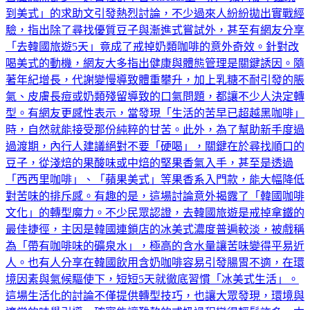
苦澀感而卻步。近日社群平台Threads上一則「如何從拿鐵跳
到美式」的求助文引發熱烈討論，不少過來人紛紛拋出實戰經
驗，指出除了尋找優質豆子與漸進式嘗試外，甚至有網友分享
「去韓國旅遊5天」竟成了戒掉奶類咖啡的意外奇效。針對改
喝美式的動機，網友大多指出健康與體態管理是關鍵誘因。隨
著年紀增長，代謝變慢導致體重攀升，加上乳糖不耐引發的脹
氣、皮膚長痘或奶類殘留導致的口氣問題，都讓不少人決定轉
型。有網友更感性表示，當發現「生活的苦早已超越黑咖啡」
時，自然就能接受那份純粹的甘苦。此外，為了幫助新手度過
過渡期，內行人建議絕對不要「硬喝」，關鍵在於尋找順口的
豆子，從淺焙的果酸味或中焙的堅果香氣入手，甚至是透過
「西西里咖啡」、「蘋果美式」等果香系入門款，能大幅降低
對苦味的排斥感。有趣的是，這場討論意外揭露了「韓國咖啡
文化」的轉型魔力。不少民眾認證，去韓國旅遊是戒掉拿鐵的
最佳捷徑，主因是韓國連鎖店的冰美式濃度普遍較淡，被戲稱
為「帶有咖啡味的礦泉水」，極高的含水量讓苦味變得平易近
人。也有人分享在韓國飲用含奶咖啡容易引發腸胃不適，在環
境因素與氣候驅使下，短短5天就徹底習慣「冰美式生活」。