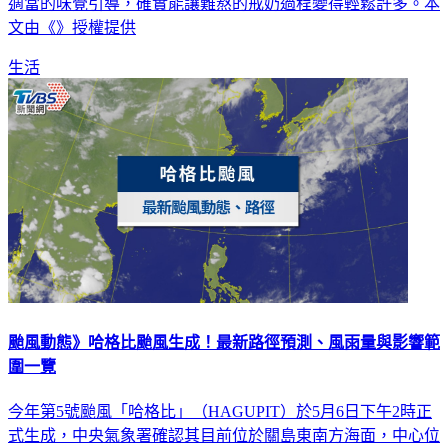
這場生活化的討論不僅提供轉型技巧，也讓大眾發現，環境與
適當的味覺引導，確實能讓難熬的戒奶過程變得輕鬆許多。本
文由《》授權提供
生活
颱風動態》哈格比颱風生成！最新路徑預測、風雨量與影響範
圍一覽
今年第5號颱風「哈格比」（HAGUPIT）於5月6日下午2時正