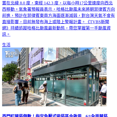
式生成，中央氣象署確認其目前位於關島東南方海面，中心位
置在北緯 8.0 度，東經 142.3 度，以每小時17公里速度向西北
西移動。氣象署預報員表示，哈格比颱風未來將朝菲律賓方向
前進，預計在菲律賓東南方海面逐漸減弱，對台灣天氣不會有
直接影響，目前無發布海上或陸上警報計畫。《TVBS新聞
網》持續追蹤哈格比颱風最新動態，帶您掌握第一手颱風資
訊。
生活