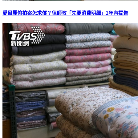
愛爾麗偷拍案怎求償？律師教「先要消費明細」2年內提告