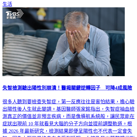
生活
失智檢測驗出陽性別崩潰！醫揭關鍵逆轉因子 可降4成風險
很多人聽到要檢查失智症，第一反應往往是害怕結果，擔心驗
出陽性後人生就此變調。基因醫師張家銘指出，失智症抽血檢
測真正的價值並非預言疾病，而是像導航系統般，讓民眾能在
症狀出現前 10 年就看見大腦的分子方向並提前調整軌道。根