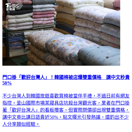
生活
門口掛「歡迎台灣人」！韓國棉被店爆雙重價格 講中文秒貴
50%
不少台灣人到韓國旅遊喜歡買棉被當伴手禮，不過日前有網友
指控，釜山國際市場某寢具店坑殺台灣觀光客，業者在門口掛
著「歡迎台灣人」的看板攬客，但實際問價卻出現雙重價格，
講中文竟比講日語貴近50%，貼文曝光引發熱議，還釣出不少
人分享類似經驗。