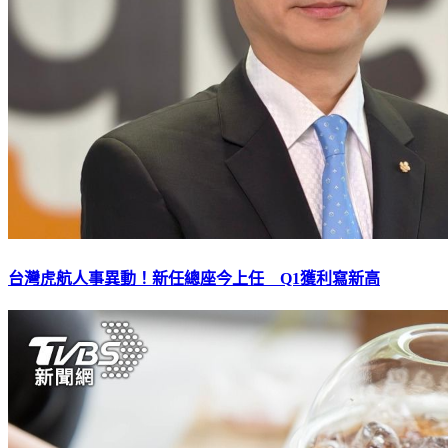
台灣虎航人事異動！新任總座今上任 Q1獲利寫新高