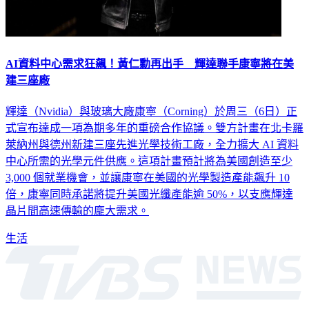
AI資料中心需求狂飆！黃仁勳再出手 輝達聯手康寧將在美
建三座廠
輝達（Nvidia）與玻璃大廠康寧（Corning）於周三（6日）正
式宣布達成一項為期多年的重磅合作協議。雙方計畫在北卡羅
萊納州與德州新建三座先進光學技術工廠，全力擴大 AI 資料
中心所需的光學元件供應。這項計畫預計將為美國創造至少
3,000 個就業機會，並讓康寧在美國的光學製造產能飆升 10
倍，康寧同時承諾將提升美國光纖產能逾 50%，以支應輝達
晶片間高速傳輸的龐大需求。
生活