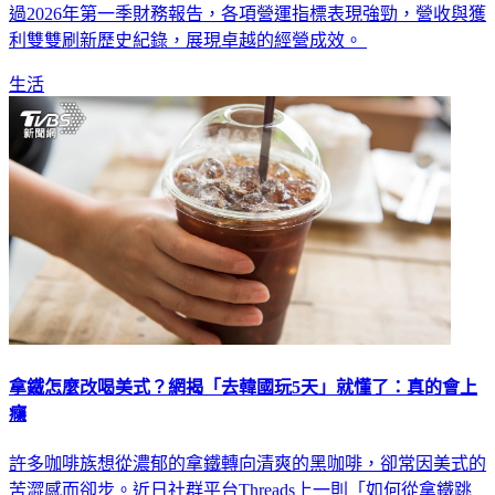
接任總經理一職，並於今(7)日正式履新。同時，董事會亦通
過2026年第一季財務報告，各項營運指標表現強勁，營收與獲
利雙雙刷新歷史紀錄，展現卓越的經營成效。
生活
拿鐵怎麼改喝美式？網揭「去韓國玩5天」就懂了：真的會上
癮
許多咖啡族想從濃郁的拿鐵轉向清爽的黑咖啡，卻常因美式的