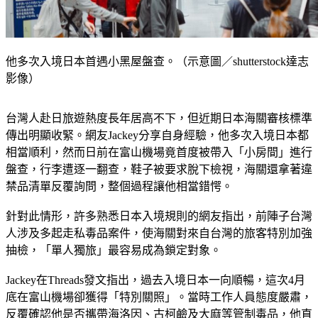
他多次入境日本首遇小黑屋盤查。（示意圖／shutterstock達志
影像）
台灣人赴日旅遊熱度長年居高不下，但近期日本海關審核標準
傳出明顯收緊。網友Jackey分享自身經驗，他多次入境日本都
相當順利，然而日前在富山機場竟首度被帶入「小房間」進行
盤查，行李遭逐一翻查，鞋子被要求脫下檢視，海關還拿著違
禁品清單反覆詢問，整個過程讓他相當錯愕。
針對此情形，許多熟悉日本入境規則的網友指出，前陣子台灣
人涉及多起走私毒品案件，使海關對來自台灣的旅客特別加強
抽檢，「單人獨旅」最容易成為鎖定對象。
Jackey在Threads發文指出，過去入境日本一向順暢，這次4月
底在富山機場卻獲得「特別關照」。當時工作人員態度嚴肅，