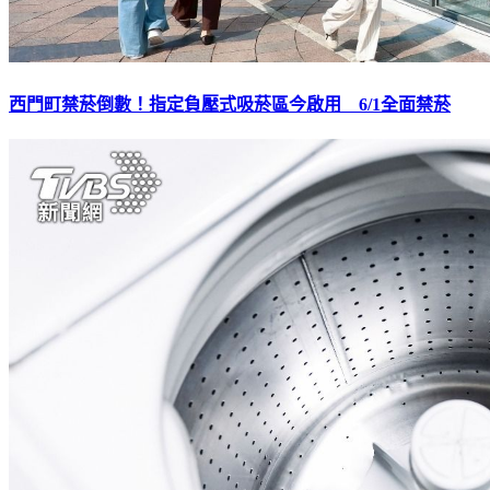
西門町禁菸倒數！指定負壓式吸菸區今啟用 6/1全面禁菸