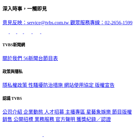
深入時事，一觸即見
意見反映：service@tvbs.com.tw
觀眾服務專線：02-2656-1599
TVBS新聞網
關於我們
56新聞台節目表
政策與隱私
隱私權政策
性騷擾防治措施
網站使用協定
版權宣告
認識 TVBS
公司介紹
企業動態
人才招募
主播專區
星藝象娛樂
節目版權
銷售
公開招標
業務服務
官方聲明
獲獎紀錄／認證