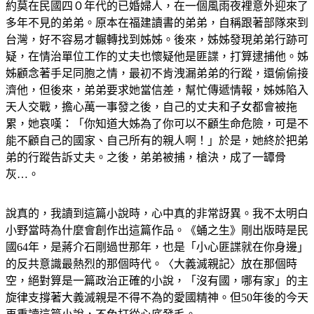
約莫在民國四０年代的已婚婦人，在一個風雨夜裡意外迎來了
多年不見的弟弟。原本在福建讀書的弟弟，自稱跟著部隊來到
台灣，好不容易才輾轉找到姊姊。後來，姊姊發現弟弟行跡可
疑，在情治單位工作的丈夫也懷疑他是匪諜，打算逮捕他。姊
姊顧念著手足同胞之情，最初不肯洩漏弟弟的行蹤，還偷偷接
濟他，但後來，弟弟要求她當信差，幫忙傳遞情報，姊姊陷入
天人交戰，擔心萬一事發之後，自己的丈夫和子女都會被拖
累，她哀嘆：「你知道大姊為了你可以不顧生命危險，可是不
能不顧自己的國家、自己所有的親人啊！」於是，她終於把弟
弟的行蹤告訴丈夫。之後，弟弟被捕，槍決，成了一罈骨
灰…。
說真的，我讀到這篇小說時，心中真的非常訝異。我不太明白
小野當時為什麼會創作出這篇作品。《蛹之生》剛出版時是民
國64年，是蔣介石剛過世那年，也是「小心匪諜就在你身邊」
的反共意識最熱烈的那個時代。〈大義滅親記〉放在那個時
空，絕對算是一篇政治正確的小說，「沒有國，哪有家」的主
旋律支撐著大義滅親是不得不為的愛國精神。但50年後的今天