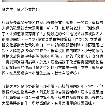
蛹之生（圖／范立達）
行政院長卓榮泰提名作家小野擔任文化部長，一開始，這樣的
人選的確讓社會大眾耳目一新，但一如那句老話：「潮水退
了，才知道誰沒穿褲子！」從最近的公共電視董監事被提名人
的風波開始，一直到8位審查委員集體辭職，再到最近立委質
疑文化部對大陸電影進口一年10部的限額管制時，小野還硬扯
說，大陸電影透過OTT來台，根本沒阻擋的瞎話，小野的政治
性格大於道德堅持的評價就不斷傳出，他的「文化人」身分也
一再受到質疑與挑戰。於是，這也讓我不免想要再回頭把他當
年初試啼聲的作品《蛹之生》找回來重讀一遍，或許，很多疑
問，在重讀過這本小說集之後，就會有所解答。
《蛹之生》是小野的第一部小說，出版於民國64年，當年，他
剛從師大生物系畢業，到五股國中當實習老師。這本書裡集結
了14篇短篇，還有一篇中篇小說。這些作品應該都是小野在師
大讀書時的創作，所以讀起來，有非常濃厚的校園風味。