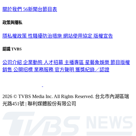
關於我們
56新聞台節目表
政策與隱私
隱私權政策
性騷擾防治措施
網站使用協定
版權宣告
認識 TVBS
公司介紹
企業動態
人才招募
主播專區
星藝象娛樂
節目版權
銷售
公開招標
業務服務
官方聲明
獲獎紀錄／認證
2026 © TVBS Media Inc. All Rights Reserved. 台北市內湖區瑞
光路451號 | 聯利媒體股份有限公司