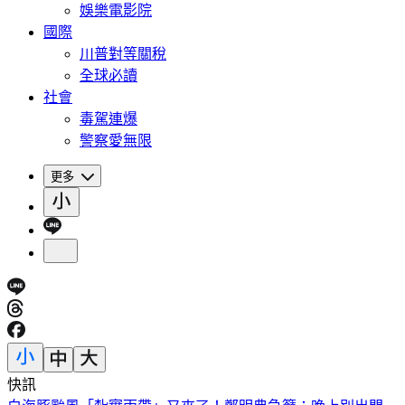
娛樂電影院
國際
川普對等關稅
全球必讀
社會
毒駕連爆
警察愛無限
更多
快訊