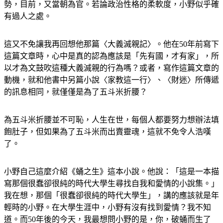
勢，目前，又當朝為官。若論政治性格的柔軟度，小野似乎確
有過人之處。
這又不免讓我再回想他那篇〈大義滅親記〉。他在50年前寫下
這篇文章時，心中是真的認為應該是「先有國，才有家」，所
以才為文鼓吹這種大義滅親的行為嗎？或者，寫作這篇文章的
動機，就和他書中另篇小說〈家教這一行〉、〈財迷〉所傳遞
的訊息相同，就僅僅是為了五斗米折腰？
為五斗米折腰並不可恥，人生在世，每個人都要努力想辦法填
飽肚子，但如果為了五斗米而出賣靈魂，這就不免令人浩嘆
了。
小野自己這麼介紹《蛹之生》這本小說。他說：「這是一本描
寫那個很蠢卻很純的時代大學生尋找自我和愛情的小說集。」
我在想，那個「很蠢卻很純的時代大學生」，講的應該就是年
輕時的小野。在大學生涯中，小野有沒有找到愛情？我不知
道。而50年後的今天，我最想問小野的是，你，破蛹而生了