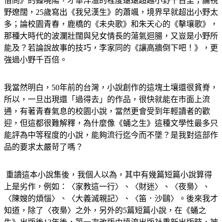
借問》的鍾曉陽，才華洋溢的程度遠遠超越小野千百里；論視
野遼闊，25歲寫出《我兒漢生》的蕭颯，境界早就超出小野太
多；論校園青春，鹿橋的《未央歌》和朱天心的《擊壤歌》，
那種大時代的波瀾壯闊與兒女情長的蕩氣迴腸，又豈是小野所
能及？若論說故事的技巧，李家同的《讓高牆倒下吧！》，更
強過小野千百倍。
我當然明白，50年前的台灣，小說創作的這塊土壤還很貧脊，
所以，一旦出現還「過得去」的作品，很快就能在市面上流
通，有著青春氣息的校園小說，當然更會受到年輕讀者的歡
迎，但這都很難解釋，為什麼像《蛹之生》這種文學性最多只
能評為中等程度的小說，能夠流行迄今而不墜？是我對這部作
品的要求太嚴苛了嗎？
 重讀這本小說集後，我個人以為，其中有幾篇短篇小說算得
上是劣作，例如：〈家教這一行〉、〈財迷〉、〈夜梟〉、
〈陳嫂的煩惱〉、〈大義滅親記〉、〈笛．沙鷗〉。後來我才
知道，除了〈夜梟〉之外，另外的5篇短篇小說，在《蛹之