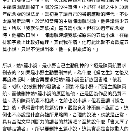
生》出版後13年後，第一次改版由遠流出版社重新出版時，被
主編陳雨航刪掉了。關於這段往事時，小野在《蛹之生》30週
年紀念版的說法是，當初為了讓自己的書適應新的時代，不要
太厚嚇走讀者，於是和當時的主編陳雨航討論，他建議減少五
篇，所以「我就決定拿掉」這五篇小說。但在50週年紀念版
時，他卻改口說，「陳雨航建議我拿掉原來的五篇小說，在編
排和字數上比較好處理。其實我在猜，他可能比較不喜歡這五
篇小說，只是不便說岀來，他一向很嚴𧫴的。」
所以，這5篇小說，是小野自己主動刪掉的？還是陳雨航要求
刪去的？如果是小野主動要刪掉的，為什麼《蛹之生》之後又
再度改版時，他會再要求把這5篇小說重新放回書裡？依我
看，5篇小說被刪掉的發動者，絕對不是小野，而是主編陳雨
航。而他刪掉這5篇小說的原因無他，正是因為作品的品質不
佳。我和陳雨航素不相識，之前也沒串謀，但我重讀《蛹之
生》後，覺得書中的幾篇劣作，觀點竟和陳雨航不謀而合，這
倒也不必說是什麼英雄所見略同，合理的說法，應該是正常、
具有基礎文學判斷力的讀者的共識吧？至於說什麼「書太厚了
會嚇走讀者」，所以要刪掉五篇小說，這其實都是自欺欺人的