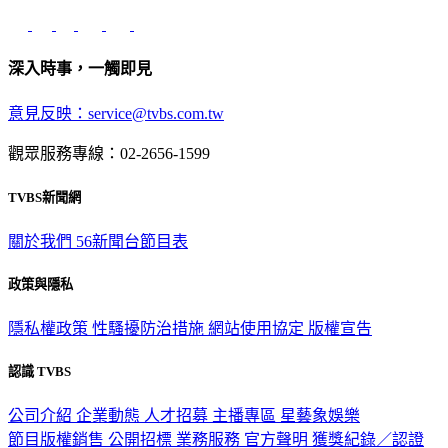
深入時事，一觸即見
意見反映：service@tvbs.com.tw
觀眾服務專線：02-2656-1599
TVBS新聞網
關於我們
56新聞台節目表
政策與隱私
隱私權政策
性騷擾防治措施
網站使用協定
版權宣告
認識 TVBS
公司介紹
企業動態
人才招募
主播專區
星藝象娛樂
節目版權銷售
公開招標
業務服務
官方聲明
獲獎紀錄／認證