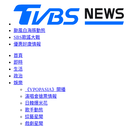
颱風白海豚動態
SBS歌謠大戰
優惠好康情報
首頁
即時
生活
政治
娛樂
《VPOPASIA》開播
演唱會搶票情報
日韓爆米花
歌手動態
綜藝星聞
戲劇星聞