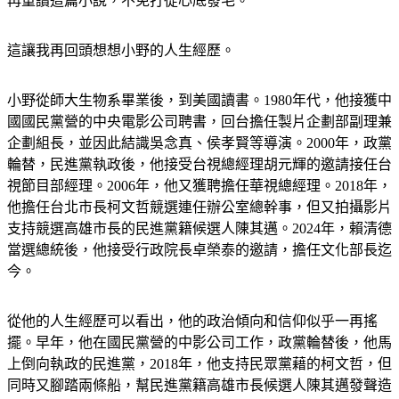
再重讀這篇小說，不免打從心底發毛。
這讓我再回頭想想小野的人生經歷。
小野從師大生物系畢業後，到美國讀書。1980年代，他接獲中
國國民黨營的中央電影公司聘書，回台擔任製片企劃部副理兼
企劃組長，並因此結識吳念真、侯孝賢等導演。2000年，政黨
輪替，民進黨執政後，他接受台視總經理胡元輝的邀請接任台
視節目部經理。2006年，他又獲聘擔任華視總經理。2018年，
他擔任台北市長柯文哲競選連任辦公室總幹事，但又拍攝影片
支持競選高雄市長的民進黨籍候選人陳其邁。2024年，賴清德
當選總統後，他接受行政院長卓榮泰的邀請，擔任文化部長迄
今。
從他的人生經歷可以看出，他的政治傾向和信仰似乎一再搖
擺。早年，他在國民黨營的中影公司工作，政黨輪替後，他馬
上倒向執政的民進黨，2018年，他支持民眾黨藉的柯文哲，但
同時又腳踏兩條船，幫民進黨籍高雄市長候選人陳其邁發聲造