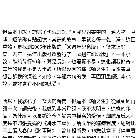
但這本小說，讀完了也就忘記了。我只對書中的一名人物「葉
哮」還依稀有點記憶，其餘的故事，早就忘得一乾二淨。這回
重讀，是找到2005年出版的「30週年紀念版」，後來上網一
查，去年，遠流出版社還發行了「50週年紀念版」。一本小
說，能夠發行50年，算是長銷，也著實不易，這也讓我好奇，
當年的我是不是太年輕，所以沒有讀懂《蛹之生》這本書真正
想告訴我的深義？如今，年過六旬的我，再回頭重讀這本小
說，或許會有不同的感受。
所以，我就花了一整天的時間，把這本《蛹之生》從頭到尾再
讀一次。讀完後，我感到非常驚訝。我不太明白，這樣的作
品，為什麼可以長銷迄今？論書中描寫的愛情，細膩及感人程
度遠不如張曼娟的《海水正藍》；論文筆的精鍊程度，絕對比
不上張大春的《將軍碑》；論年輕新秀，18歲就寫下《停車暫