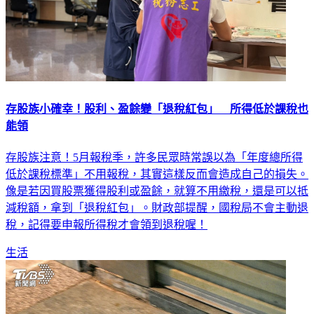
存股族小確幸！股利、盈餘變「退稅紅包」 所得低於課稅也
能領
存股族注意！5月報稅季，許多民眾時常誤以為「年度總所得
低於課稅標準」不用報稅，其實這樣反而會造成自己的損失。
像是若因買股票獲得股利或盈餘，就算不用繳稅，還是可以抵
減稅額，拿到「退稅紅包」。財政部提醒，國稅局不會主動退
稅，記得要申報所得稅才會領到退稅喔！
生活