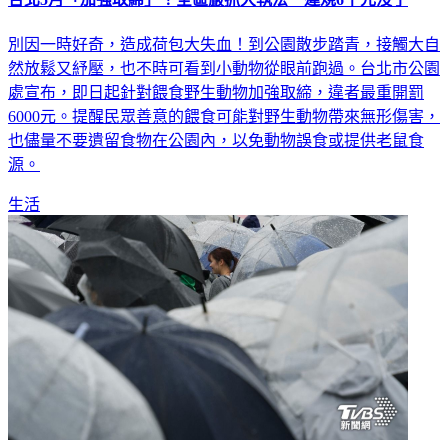
台北5月「加強取締」！全區嚴抓大執法 違規6千元沒了
別因一時好奇，造成荷包大失血！到公園散步踏青，接觸大自
然放鬆又紓壓，也不時可看到小動物從眼前跑過。台北市公園
處宣布，即日起針對餵食野生動物加強取締，違者最重開罰
6000元。提醒民眾善意的餵食可能對野生動物帶來無形傷害，
也儘量不要遺留食物在公園內，以免動物誤食或提供老鼠食
源。
生活