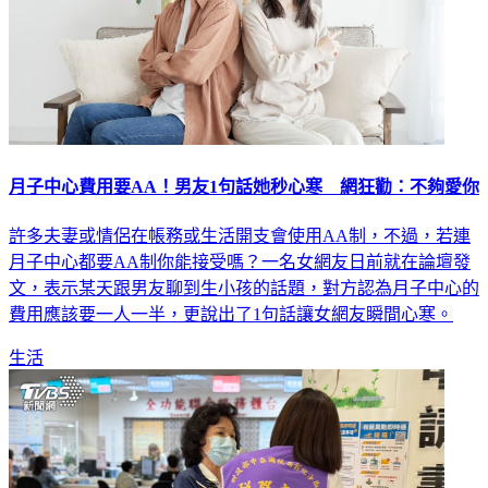
月子中心費用要AA！男友1句話她秒心寒 網狂勸：不夠愛你
許多夫妻或情侶在帳務或生活開支會使用AA制，不過，若連
月子中心都要AA制你能接受嗎？一名女網友日前就在論壇發
文，表示某天跟男友聊到生小孩的話題，對方認為月子中心的
費用應該要一人一半，更說出了1句話讓女網友瞬間心寒。
生活