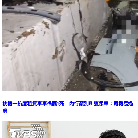
桃機一航廈租賃車車禍釀1死 內行籲別叫這類車：司機易過
勞