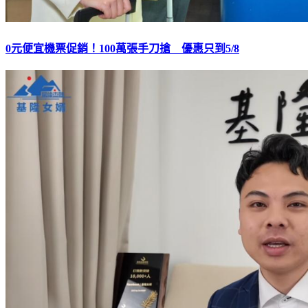
0元便宜機票促銷！100萬張手刀搶 優惠只到5/8