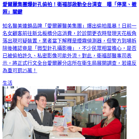
愛爾麗集團爆針孔偷拍！衛福部啟動全台清查 曝「停業、撤
照」關鍵
知名醫美連鎖品牌「愛爾麗醫美集團」爆出偷拍風暴！日前一
名女顧客前往新北板橋分店消費，於診間更衣時發現天花板角
落出現可疑裝置，業者當下解釋是煙霧偵測器，但警方到場拆
除後確認竟是「微型針孔攝影機」，不少民眾相當擔心，是否
已被偷拍許久、私密影像可能外流。對此，衛福部醫事司表
示，將正式行文全台愛爾麗分店所在衛生局展開調查，若違反
為重可罰25萬！
生活