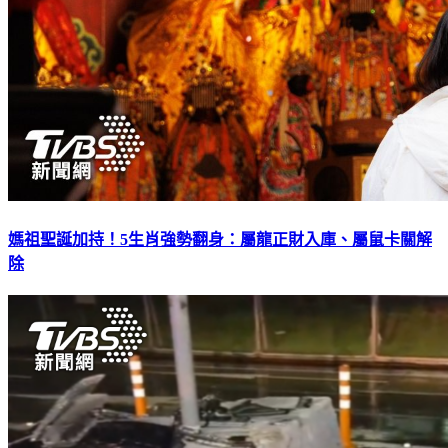
媽祖聖誕加持！5生肖強勢翻身：屬龍正財入庫、屬鼠卡關解
除