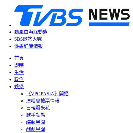
颱風白海豚動態
SBS歌謠大戰
優惠好康情報
首頁
即時
生活
政治
娛樂
《VPOPASIA》開播
演唱會搶票情報
日韓爆米花
歌手動態
綜藝星聞
戲劇星聞