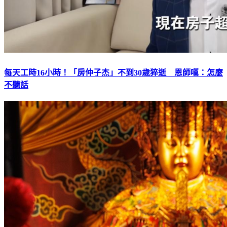
每天工時16小時！「房仲子杰」不到30歲猝逝 恩師嘆：怎麼
不聽話