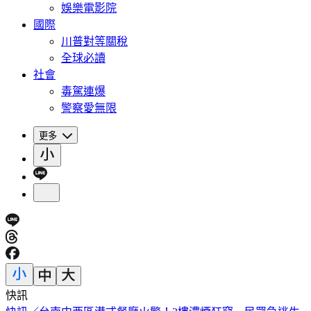
娛樂電影院
國際
川普對等關稅
全球必讀
社會
毒駕連爆
警察愛無限
更多
快訊