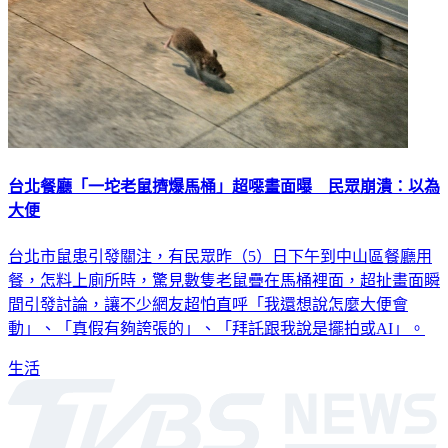
台北餐廳「一坨老鼠擠爆馬桶」超噁畫面曝 民眾崩潰：以為
大便
台北市鼠患引發關注，有民眾昨（5）日下午到中山區餐廳用
餐，怎料上廁所時，驚見數隻老鼠疊在馬桶裡面，超扯畫面瞬
間引發討論，讓不少網友超怕直呼「我還想說怎麼大便會
動」、「真假有夠誇張的」、「拜託跟我說是擺拍或AI」。
生活