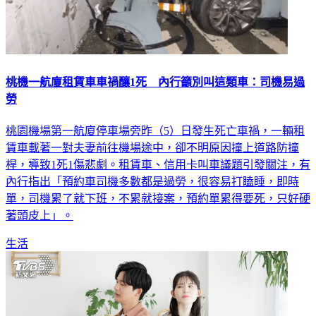
桃機一航廈租賃車車禍釀1死 內行籲別叫這類車：司機易過
勞
桃園機場第一航廈停車場旁昨（5）日發生死亡車禍，一輛租
賃車載著一對夫妻前往機場途中，卻不明原因撞上道路防撞
桿，導致1死1傷悲劇。租賃車、信用卡叫車議題引發關注，有
內行指出「預約車司機多數都是過勞，很容易打瞌睡，即時
單，司機累了就下班，不累就接案，預約單累得要死，只好硬
著頭皮上」。
生活