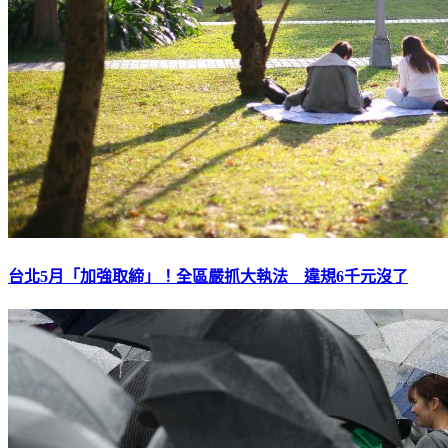
台北5月「加強取締」！全區嚴抓大執法 違規6千元沒了