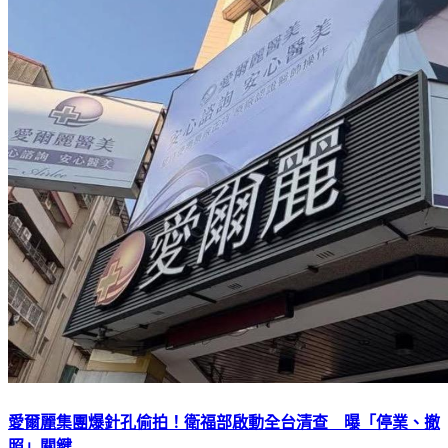
愛爾麗集團爆針孔偷拍！衛福部啟動全台清查 曝「停業、撤