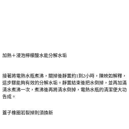
加熱＋浸泡檸檬酸水能分解水垢
接著將電熱水瓶煮沸，關掉後靜置約1到2小時，陳映如解釋，
這步驟能夠有效的分解水垢。靜置結束後把水倒掉，並再加滿
清水煮沸一次，煮沸後再將清水倒掉，電熱水瓶的清潔便大功
告成。
蓋子橡圈若裂掉則須換新