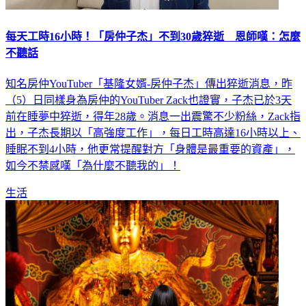
每天工時16小時！「房仲子杰」不到30歲猝逝 恩師嘆：怎麼
不聽話
知名房仲YouTuber「基隆女婿-房仲子杰」傳出猝逝消息，昨
（5）日同樣身為房仲的YouTuber Zack也證實，子杰已於3天
前在睡夢中猝逝，得年28歲。消息一出震驚不少粉絲，Zack指
出，子杰長期以「高強度工作」，每日工時高達16小時以上、
睡眠不到4小時，他更常提醒對方「身體是最重要的資產」，
如今不禁感嘆「為什麼不聽我的」！
生活