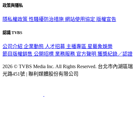
政策與隱私
隱私權政策
性騷擾防治措施
網站使用協定
版權宣告
認識 TVBS
公司介紹
企業動態
人才招募
主播專區
星藝象娛樂
節目版權銷售
公開招標
業務服務
官方聲明
獲獎紀錄／認證
2026 © TVBS Media Inc. All Rights Reserved. 台北市內湖區瑞
光路451號 | 聯利媒體股份有限公司