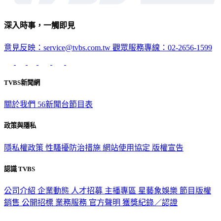
深入時事，一觸即見
意見反映：service@tvbs.com.tw
觀眾服務專線：02-2656-1599
TVBS新聞網
關於我們
56新聞台節目表
政策與隱私
隱私權政策
性騷擾防治措施
網站使用協定
版權宣告
認識 TVBS
公司介紹
企業動態
人才招募
主播專區
星藝象娛樂
節目版權
銷售
公開招標
業務服務
官方聲明
獲獎紀錄／認證