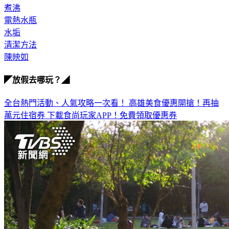
檸檬酸
煮沸
電熱水瓶
水垢
清潔方法
陳映如
◤放假去哪玩？◢
全台熱門活動、人氣攻略一次看！
高雄美食優惠開搶！再抽
萬元住宿券
下載食尚玩家APP！免費領取優惠券