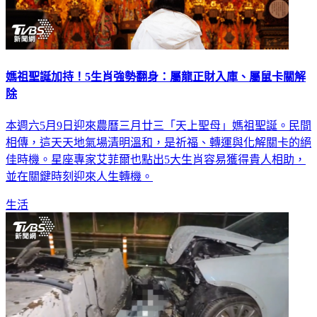
媽祖聖誕加持！5生肖強勢翻身：屬龍正財入庫、屬鼠卡關解
除
本週六5月9日迎來農曆三月廿三「天上聖母」媽祖聖誕。民間
相傳，這天天地氣場清明溫和，是祈福、轉運與化解關卡的絕
佳時機。星座專家艾菲爾也點出5大生肖容易獲得貴人相助，
並在關鍵時刻迎來人生轉機。
生活