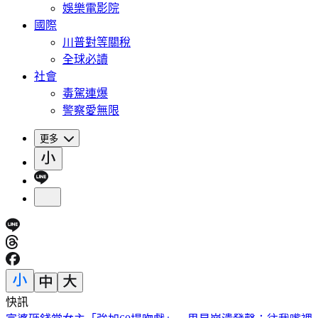
娛樂電影院
國際
川普對等關稅
全球必讀
社會
毒駕連爆
警察愛無限
更多
快訊