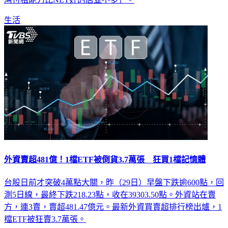
生活
外資賣超481億！1檔ETF被倒貨3.7萬張 狂買1檔記憶體
台股日前才突破4萬點大關，昨（29日）早盤下跌逾600點，回
測5日線，最終下跌218.23點，收在39303.50點。外資站在賣
方，連3賣，賣超481.47億元。最新外資買賣超排行榜出爐，1
檔ETF被狂賣3.7萬張。