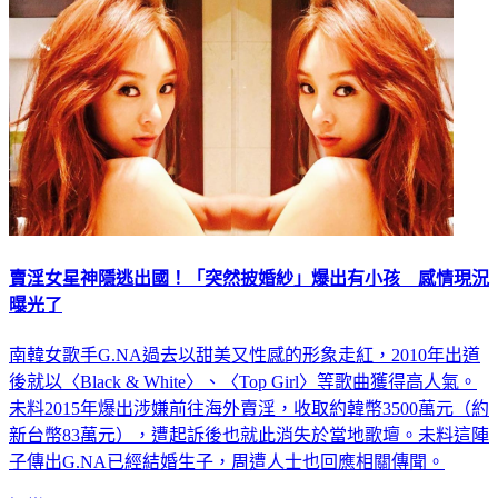
賣淫女星神隱逃出國！「突然披婚紗」爆出有小孩 感情現況
曝光了
南韓女歌手G.NA過去以甜美又性感的形象走紅，2010年出道
後就以〈Black & White〉、〈Top Girl〉等歌曲獲得高人氣。
未料2015年爆出涉嫌前往海外賣淫，收取約韓幣3500萬元（約
新台幣83萬元），遭起訴後也就此消失於當地歌壇。未料這陣
子傳出G.NA已經結婚生子，周遭人士也回應相關傳聞。