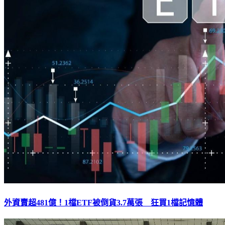
外資賣超481億！1檔ETF被倒貨3.7萬張 狂買1檔記憶體