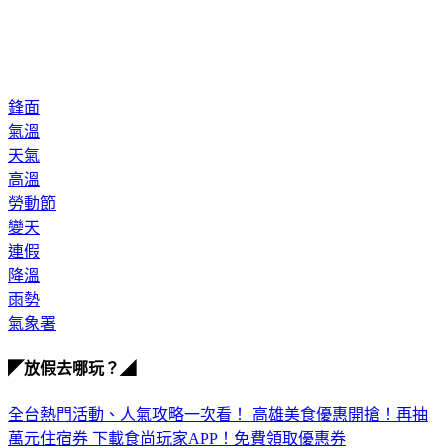
鋒面
氣溫
天氣
高溫
勞動節
變天
連假
降溫
雨勢
氣象署
◤放假去哪玩？◢
全台熱門活動、人氣攻略一次看！
高雄美食優惠開搶！再抽
萬元住宿券
下載食尚玩家APP！免費領取優惠券