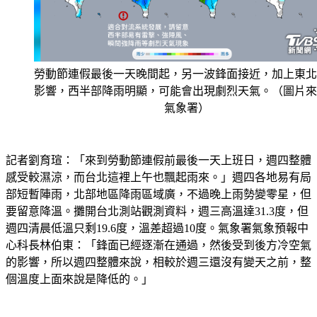
勞動節連假最後一天晚間起，另一波鋒面接近，加上東北
影響，西半部降雨明顯，可能會出現劇烈天氣。（圖片來
氣象署）
記者劉育瑄：「來到勞動節連假前最後一天上班日，週四整體
感受較濕涼，而台北這裡上午也飄起雨來。」週四各地易有局
部短暫陣雨，北部地區降雨區域廣，不過晚上雨勢變零星，但
要留意降溫。攤開台北測站觀測資料，週三高溫達31.3度，但
週四清晨低溫只剩19.6度，溫差超過10度。氣象署氣象預報中
心科長林伯東：「鋒面已經逐漸在通過，然後受到後方冷空氣
的影響，所以週四整體來說，相較於週三還沒有變天之前，整
個溫度上面來說是降低的。」