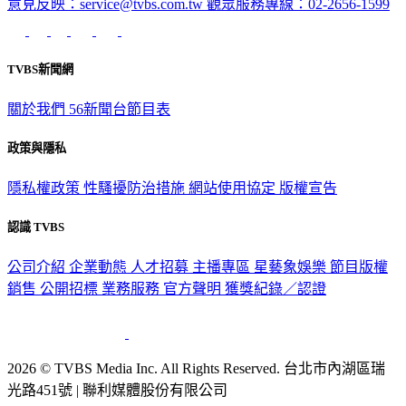
意見反映：service@tvbs.com.tw
觀眾服務專線：02-2656-1599
TVBS新聞網
關於我們
56新聞台節目表
政策與隱私
隱私權政策
性騷擾防治措施
網站使用協定
版權宣告
認識 TVBS
公司介紹
企業動態
人才招募
主播專區
星藝象娛樂
節目版權
銷售
公開招標
業務服務
官方聲明
獲獎紀錄／認證
2026 © TVBS Media Inc. All Rights Reserved. 台北市內湖區瑞
光路451號 | 聯利媒體股份有限公司