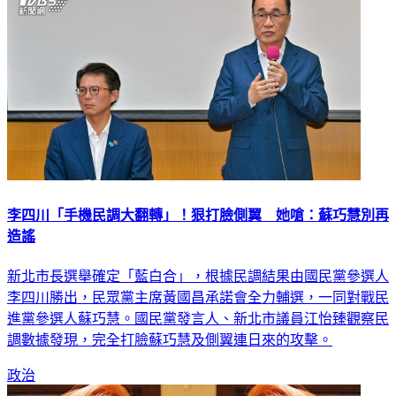
李四川「手機民調大翻轉」！狠打臉側翼 她嗆：蘇巧慧別再
造謠
新北市長選舉確定「藍白合」，根據民調結果由國民黨參選人
李四川勝出，民眾黨主席黃國昌承諾會全力輔選，一同對戰民
進黨參選人蘇巧慧。國民黨發言人、新北市議員江怡臻觀察民
調數據發現，完全打臉蘇巧慧及側翼連日來的攻擊。
政治