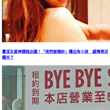
賣淫女星神隱逃出國！「突然披婚紗」爆出有小孩 感情現況
曝光了