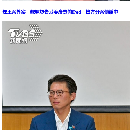
粿王案外案！粿粿怒告范姜彥豐偷iPad 檢方分案偵辦中