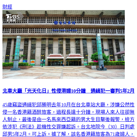
財經
北車大廳「光天化日」性侵港婦10分鐘 通緝犯一審判5年2月
45歲竊盜通緝犯邱勝明去年10月在台北車站大廳，涉嫌公然性
侵一名香港籍酒醉旅客，過程長達十分鐘，現場人來人往卻無
人制止，最後是由一名馬來西亞籍的男大生目擊後報警，檢方
依涉犯《刑法》趁機性交罪嫌起訴。台北地院今（30）日判處
邱男5年2月。可上訴。據了解，該名香港籍旅客為71歲婦人，