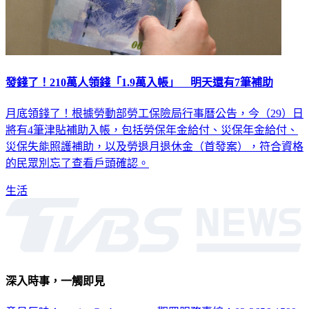
發錢了！210萬人領錢「1.9萬入帳」 明天還有7筆補助
月底領錢了！根據勞動部勞工保險局行事曆公告，今（29）日
將有4筆津貼補助入帳，包括勞保年金給付、災保年金給付、
災保失能照護補助，以及勞退月退休金（首發案），符合資格
的民眾別忘了查看戶頭確認。
生活
深入時事，一觸即見