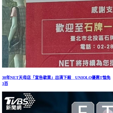
30年NET天母店「宣告歇業」出清下殺 UNIQLO優惠T恤免
3百