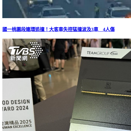
國一桃園段連環追撞！大客車失控猛撞波及3車 4人傷