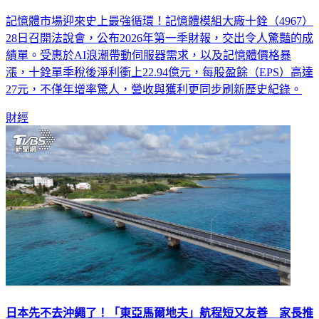
記憶體市場迎來史上最強循環！記憶體模組大廠十銓（4967）
28日召開法說會，公布2026年第一季財報，交出令人驚豔的成
績單。受惠於AI浪潮帶動伺服器需求，以及記憶體價格暴
漲，十銓單季稅後淨利衝上22.94億元，每股盈餘（EPS）高達
27元，不僅年增率驚人，營收與獲利更同步刷新歷史紀錄。
財經
日本先不去沖繩了！「東亞馬爾地夫」航程短又友善 家長推