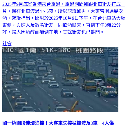
2025年9月底從香港來台旅遊，旅遊期間卻跟北車街友打成一
片，還在北車渡過4、5夜，所以認識邱男，大家曾喝過幾次
酒。起訴指出，邱男於2025年10月9日下午，在台北車站大廳
東側，與婦人及數名街友一同飲酒聊天，直到下午3時22分
許，婦人因酒醉而癱倒在地，其餘街友也已離開。
社會
國一桃園段連環追撞！大客車失控猛撞波及3車 4人傷