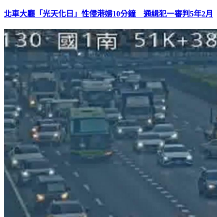
北車大廳「光天化日」性侵港婦10分鐘 通緝犯一審判5年2月