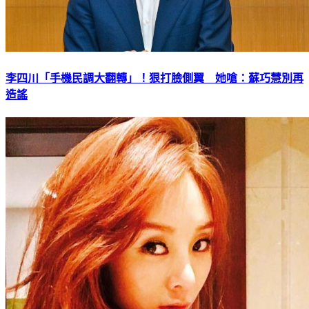
李四川「手機民調大翻轉」！狠打臉側翼 她嗆：蘇巧慧別再
造謠