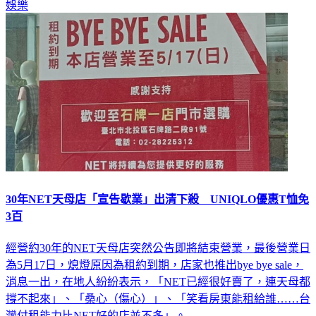
娛樂
30年NET天母店「宣告歇業」出清下殺 UNIQLO優惠T恤免
3百
經營約30年的NET天母店突然公告即將結束營業，最後營業日
為5月17日，熄燈原因為租約到期，店家也推出bye bye sale，
消息一出，在地人紛紛表示，「NET已經很好賣了，連天母都
撐不起來」、「桑心（傷心）」、「笑看房東能租給誰……台
灣付租能力比NET好的店並不多」。