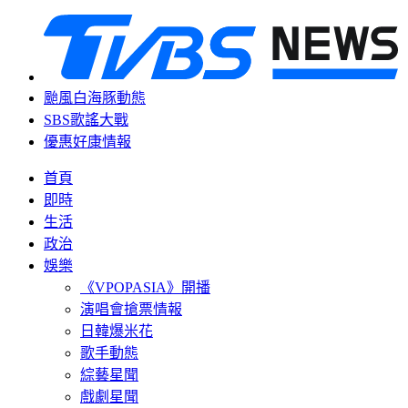
颱風白海豚動態
SBS歌謠大戰
優惠好康情報
首頁
即時
生活
政治
娛樂
《VPOPASIA》開播
演唱會搶票情報
日韓爆米花
歌手動態
綜藝星聞
戲劇星聞