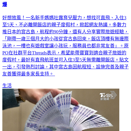
爆
好想放風！一名新手媽媽吐露育兒壓力，想找可直飛、入住3
至5天、不必離開飯店的親子度假村，掀起網友熱議。多數力
推日本的宮古島，航程約90分鐘，還有人分享實際旅遊經驗，
「剛帶一歲三個月大的小孩從宮古島回來，飯店頂樓有無邊際
泳池，一樓也有遊戲室讓小孩玩，服務員也都非常友善」。原
PO在社群平台Threads表示，希望能帶寶寶到適合親子旅遊的
度假村，最好有直飛航班並可入住3至5天無需離開飯店。貼文
一出，引發熱烈討論，其中宮古島因航程短、設施完善及親子
友善獲得最多家長支持。
生活