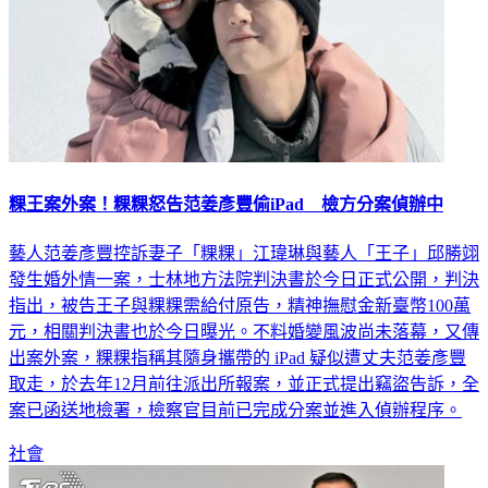
粿王案外案！粿粿怒告范姜彥豐偷iPad 檢方分案偵辦中
藝人范姜彥豐控訴妻子「粿粿」江瑋琳與藝人「王子」邱勝翊
發生婚外情一案，士林地方法院判決書於今日正式公開，判決
指出，被告王子與粿粿需給付原告，精神撫慰金新臺幣100萬
元，相關判決書也於今日曝光。不料婚變風波尚未落幕，又傳
出案外案，粿粿指稱其隨身攜帶的 iPad 疑似遭丈夫范姜彥豐
取走，於去年12月前往派出所報案，並正式提出竊盜告訴，全
案已函送地檢署，檢察官目前已完成分案並進入偵辦程序。
社會