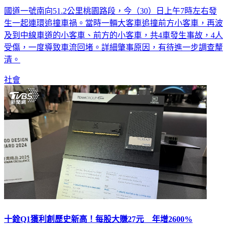
國道一號南向51.2公里桃園路段，今（30）日上午7時左右發
生一起連環追撞車禍。當時一輛大客車追撞前方小客車，再波
及到中線車道的小客車、前方的小客車，共4車發生事故，4人
受傷，一度導致車流回堵。詳細肇事原因，有待進一步調查釐
清。
社會
十銓Q1獲利創歷史新高！每股大賺27元 年增2600%