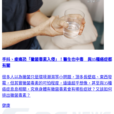
手抖、痠痛恐「黴菌毒素入侵」！醫生也中毒 與35種癌症都
有關
很多人以為黴菌只是環境潮濕等小問題，頂多長壁癌、東西發
霉，但其實黴菌毒素的可怕程度，遠遠超乎想像，甚至與35種
癌症息息相關，究竟身體有黴菌毒素會有哪些症狀？又該如何
排出黴菌毒素？
健康