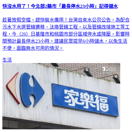
趁著放假空檔，趕快裝水備用！台灣自來水公司公告，為配合
污水下水道管線遷移、汰換管線工程，以及管線改接施工等工
程，今（26）日基隆市和桃園市部分區域停水或降壓，影響時
間預計最長停水23小時。建議民眾提早6小時儲水，以免生活
不便，面臨無水可用的情況。
生活