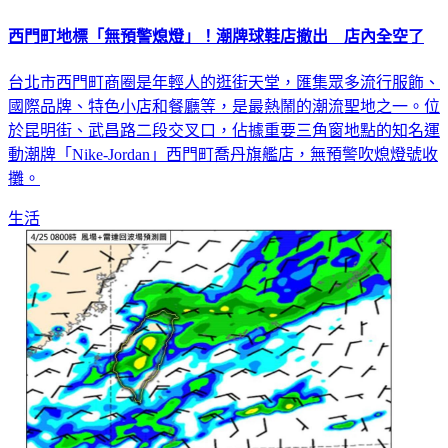
西門町地標「無預警熄燈」！潮牌球鞋店撤出 店內全空了
台北市西門町商圈是年輕人的逛街天堂，匯集眾多流行服飾、
國際品牌、特色小店和餐廳等，是最熱鬧的潮流聖地之一。位
於昆明街、武昌路二段交叉口，佔據重要三角窗地點的知名運
動潮牌「Nike-Jordan」西門町喬丹旗艦店，無預警吹熄燈號收
攤。
生活