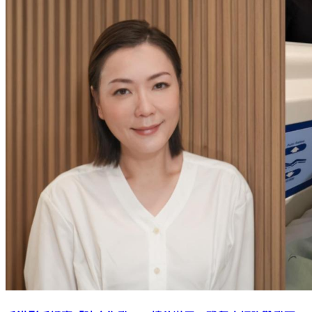
香港影后證實「肺癌復發」！轉移淋巴 殘留癌細胞難發現