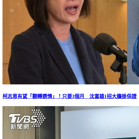
柯志恩有望「翻轉選情」！只要3個月 沈富雄1招大膽掛保證