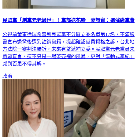
民眾黨「創黨元老過世」！黨部送花籃 妻證實：還催繳黨費
公視前董事徐瑞希曾列民眾黨不分區立委名單第17名，不滿臉
書宣布退黨後遭到註銷黨籍，提起確認黨員資格之訴，台北地
方法院一審判決勝訴，未來有望遞補立委。民眾黨元老黨員朱
蕙蓉直言，這不只是一場茶壺裡的風暴，更對「滾動式黨紀」
感到百思不得其解。
政治