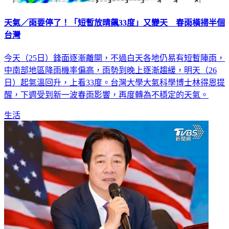
天氣／雨要停了！「短暫放晴飆33度」又變天 春雨橫掃半個
台灣
今天（25日）鋒面逐漸離開，不過白天各地仍易有短暫陣雨，
中南部地區降雨機率偏高，雨勢到晚上逐漸趨緩，明天（26
日）起氣溫回升，上看33度。台灣大學大氣科學博士林得恩提
醒，下週受到新一波春雨影響，再度轉為不穩定的天氣。
生活