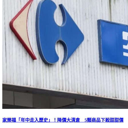
家樂福「年中走入歷史」！降價大清倉 5類商品下殺甜甜價