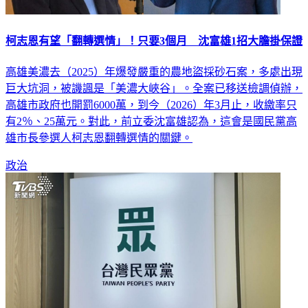
柯志恩有望「翻轉選情」！只要3個月 沈富雄1招大膽掛保證
高雄美濃去（2025）年爆發嚴重的農地盜採砂石案，多處出現
巨大坑洞，被譏諷是「美濃大峽谷」。全案已移送檢調偵辦，
高雄市政府也開罰6000萬，到今（2026）年3月止，收繳率只
有2％、25萬元。對此，前立委沈富雄認為，這會是國民黨高
雄市長參選人柯志恩翻轉選情的關鍵。
政治