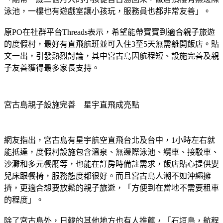
原PO在社群平台Threads表示，希望能帶寶寶到適合親子旅遊
的度假村，最好有直飛航班並可入住3至5天無需離開飯店。貼
文一出，引發熱烈討論，其中宮古島因航程短、設施完善及親
子友善獲得最多家長支持。
宮古島親子設施完善　星宇直飛成亮點
網友指出，宮古島有星宇航空直飛台北及台中，1小時左右就
能抵達，度假村設施包含溫泉、無邊際泳池、纜車、接駁車、
沙灘和多元餐廳等，也能在訂房時備註需求，飯店貼心提供嬰
兒床跟餐椅，服務態度都很好。而且宮古島人潮不如沖繩擁
擠，更適合想要放鬆的親子旅遊，「方便到在當地不需要租車
的程度」。
除了宮古島外，日韓的其他地方也有人推薦，「石垣島，航程
只要50分鐘好開心」，機場有公車直達飯店，旅客能輕鬆安排