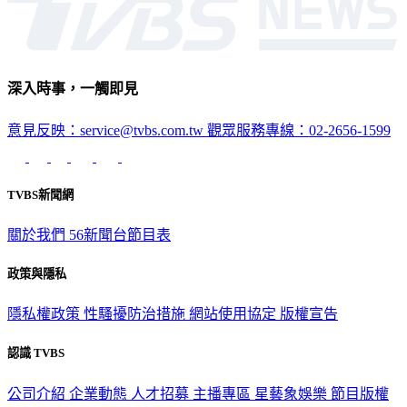
深入時事，一觸即見
意見反映：service@tvbs.com.tw
觀眾服務專線：02-2656-1599
TVBS新聞網
關於我們
56新聞台節目表
政策與隱私
隱私權政策
性騷擾防治措施
網站使用協定
版權宣告
認識 TVBS
公司介紹
企業動態
人才招募
主播專區
星藝象娛樂
節目版權
銷售
公開招標
業務服務
官方聲明
獲獎紀錄／認證