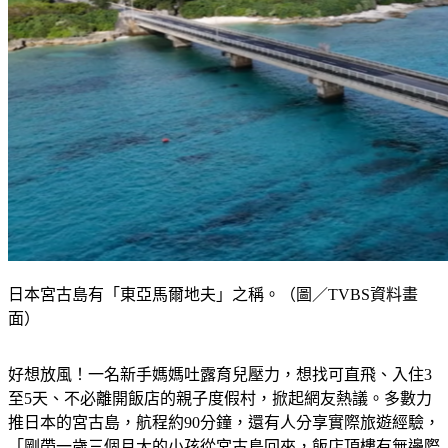
日本宮古島有「東亞馬爾地夫」之稱。（圖／TVBS資料畫
面）
好想放風！一名新手媽媽吐露育兒壓力，想找可直飛、入住3
至5天、不必離開飯店的親子度假村，掀起網友熱議。多數力
推日本的宮古島，航程約90分鐘，還有人分享實際旅遊經驗，
「剛帶一歲三個月大的小孩從宮古島回來，飯店頂樓有無邊際
泳池，一樓也有遊戲室讓小孩玩，服務員也都非常友善」。