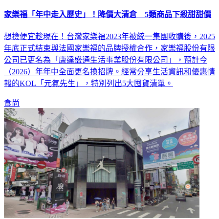
家樂福「年中走入歷史」！降價大清倉 5類商品下殺甜甜價
想撿便宜趁現在！台灣家樂福2023年被統一集團收購後，2025
年底正式結束與法國家樂福的品牌授權合作，家樂福股份有限
公司已更名為「康達盛通生活事業股份有限公司」，預計今
（2026）年年中全面更名換招牌。經常分享生活資訊和優惠情
報的KOL「元氣先生」，特別列出5大囤貨清單。
食尚