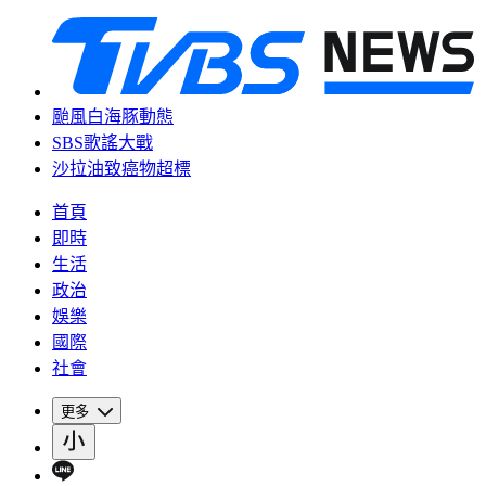
颱風白海豚動態
SBS歌謠大戰
沙拉油致癌物超標
首頁
即時
生活
政治
娛樂
國際
社會
更多