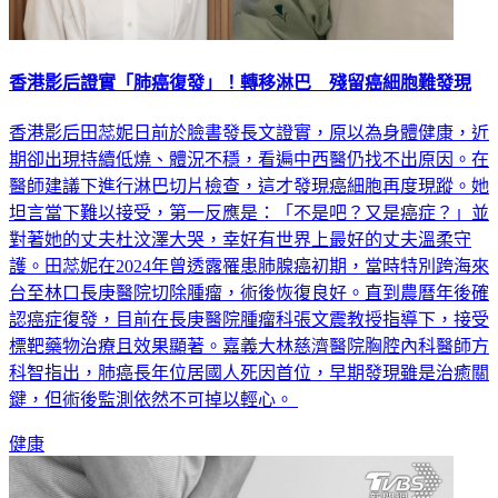
香港影后證實「肺癌復發」！轉移淋巴 殘留癌細胞難發現
香港影后田蕊妮日前於臉書發長文證實，原以為身體健康，近
期卻出現持續低燒、體況不穩，看遍中西醫仍找不出原因。在
醫師建議下進行淋巴切片檢查，這才發現癌細胞再度現蹤。她
坦言當下難以接受，第一反應是：「不是吧？又是癌症？」並
對著她的丈夫杜汶澤大哭，幸好有世界上最好的丈夫溫柔守
護。田蕊妮在2024年曾透露罹患肺腺癌初期，當時特別跨海來
台至林口長庚醫院切除腫瘤，術後恢復良好。直到農曆年後確
認癌症復發，目前在長庚醫院腫瘤科張文震教授指導下，接受
標靶藥物治療且效果顯著。嘉義大林慈濟醫院胸腔內科醫師方
科智指出，肺癌長年位居國人死因首位，早期發現雖是治癒關
鍵，但術後監測依然不可掉以輕心。
健康