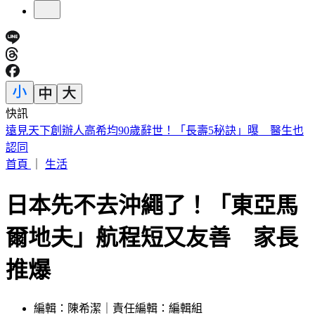
快訊
美股開盤／聯準會升息疑慮意外減緩！標普、那指「雙開高」
首頁
｜
生活
日本先不去沖繩了！「東亞馬
爾地夫」航程短又友善 家長
推爆
編輯：陳希潔｜責任編輯：編輯組
發佈時間：2026.04.25 13:09