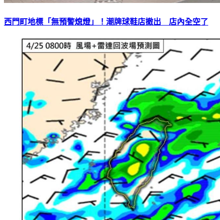
西門町地標「無預警熄燈」！潮牌球鞋店撤出 店內全空了