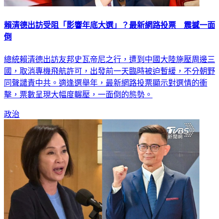
賴清德出訪受阻「影響年底大選」？最新網路投票 震撼一面
倒
總統賴清德出訪友邦史瓦帝尼之行，遭到中國大陸施壓周邊三
國，取消專機飛航許可，出發前一天臨時被迫暫緩，不分朝野
同聲譴責中共。適逢選舉年，最新網路投票顯示對選情的衝
擊，票數呈現大幅度輾壓，一面倒的態勢。
政治