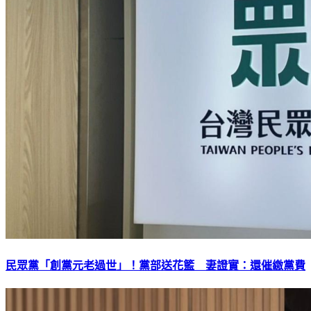
民眾黨「創黨元老過世」！黨部送花籃 妻證實：還催繳黨費