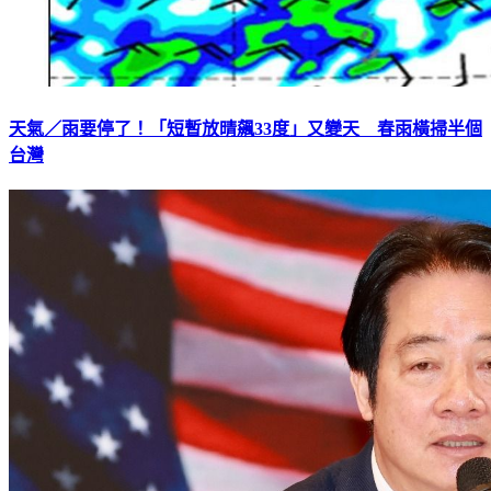
天氣／雨要停了！「短暫放晴飆33度」又變天 春雨橫掃半個
台灣