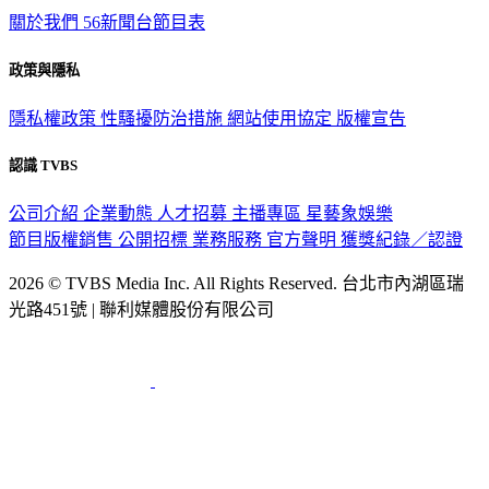
政策與隱私
隱私權政策
性騷擾防治措施
網站使用協定
版權宣告
認識 TVBS
公司介紹
企業動態
人才招募
主播專區
星藝象娛樂
節目版權銷售
公開招標
業務服務
官方聲明
獲獎紀錄／認證
2026 © TVBS Media Inc. All Rights Reserved. 台北市內湖區瑞
光路451號 | 聯利媒體股份有限公司