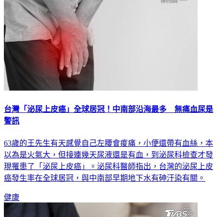
台灣「泌尿上皮癌」全球居冠！中南部沿海最多 無痛血尿是
警訊
63歲的王先生有天感覺自己左腰會痠痛，小便還帶有血絲，本
以為是火氣大，但接連幾天尿液還是有血，到泌尿科檢查才發
現罹患了「泌尿上皮癌」。泌尿科醫師指出，台灣的泌尿上皮
癌發生率在全球居冠，與中南部早期地下水有砷汙染有關。
健康