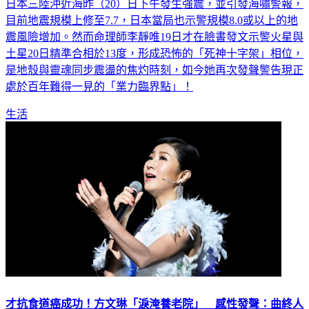
日本三陸沖近海昨（20）日下午發生強震，並引發海嘯警報，
目前地震規模上修至7.7，日本當局也示警規模8.0或以上的地
震風險增加。然而命理師李靜唯19日才在臉書發文示警火星與
土星20日精準合相於13度，形成恐怖的「死神十字架」相位，
是地殼與靈魂同步震盪的焦灼時刻，如今她再次發聲警告現正
處於百年難得一見的「業力臨界點」！
生活