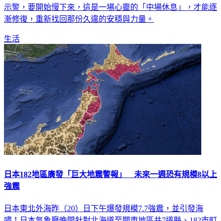
月亮靠近「昴宿星團」，4生肖出事了，要特別注意！命理師
示警，要開始慢下來，這是一場心靈的「中場休息」，才能逐
漸修復，重新找回那份久違的安穩與力量。
生活
日本182地區廣發「巨大地震警報」 未來一週恐有規模8以上
強震
日本東北外海昨（20）日下午爆發規模7.7強震，並引發海