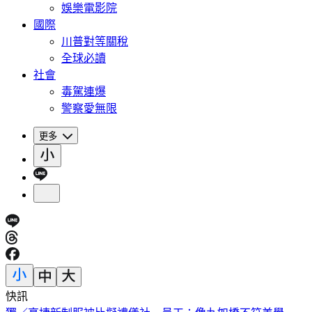
娛樂電影院
國際
川普對等關稅
全球必讀
社會
毒駕連爆
警察愛無限
更多
快訊