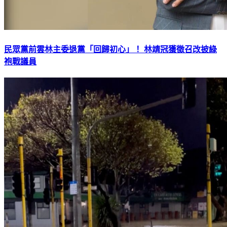
民眾黨前雲林主委退黨「回歸初心」！ 林靖冠獲徵召改披綠
袍戰議員