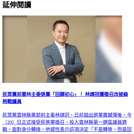
延伸閱讀
民眾黨前雲林主委退黨「回歸初心」！ 林靖冠獲徵召改披綠
袍戰議員
民眾黨雲林縣黨部前主委林靖冠，日前拋出退黨震撼彈後，今
（20）日正式接受民進黨徵召，投入雲林縣第一選區議員選