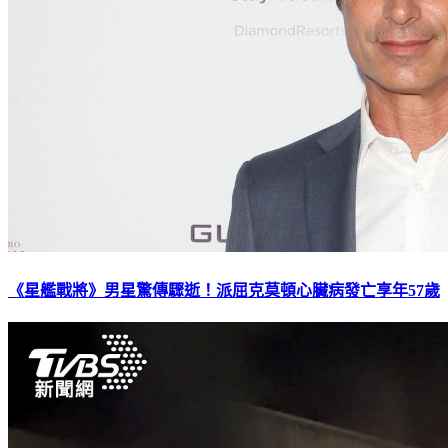
《星艦戰將》男星驚傳驟逝！派屈克莫頓心臟病發亡享年57歲