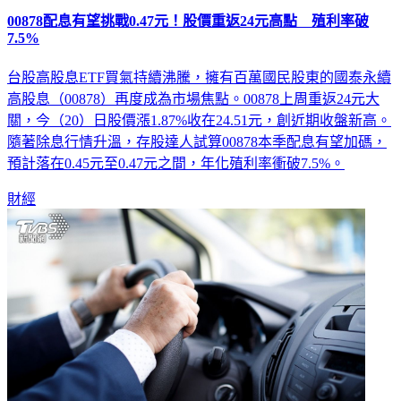
00878配息有望挑戰0.47元！股價重返24元高點 殖利率破
7.5%
台股高股息ETF買氣持續沸騰，擁有百萬國民股東的國泰永續
高股息（00878）再度成為市場焦點。00878上周重返24元大
關，今（20）日股價漲1.87%收在24.51元，創近期收盤新高。
隨著除息行情升溫，存股達人試算00878本季配息有望加碼，
預計落在0.45元至0.47元之間，年化殖利率衝破7.5%。
財經