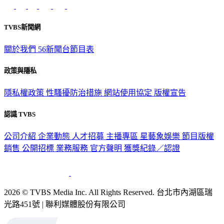
意見反映：service@tvbs.com.tw
觀眾服務專線：02-2656-1599
TVBS新聞網
關於我們
56新聞台節目表
政策與隱私
隱私權政策
性騷擾防治措施
網站使用協定
版權宣告
認識 TVBS
公司介紹
企業動態
人才招募
主播專區
星藝象娛樂
節目版權
銷售
公開招標
業務服務
官方聲明
獲獎紀錄／認證
2026 © TVBS Media Inc. All Rights Reserved. 台北市內湖區瑞
光路451號 | 聯利媒體股份有限公司