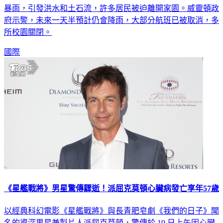
亞努（Waianu）上週重創紐西蘭北島，沒想到週末又迎來徹夜
暴雨，引發洪水和土石流，許多居民被迫離開家園。威靈頓政
府示警，未來一天半預計仍會降雨，大部分航班已被取消，多
所校園關閉。
國際
《星艦戰將》男星驚傳驟逝！派屈克莫頓心臟病發亡享年57歲
以經典科幻電影《星艦戰將》與長青肥皂劇《我們的日子》聞