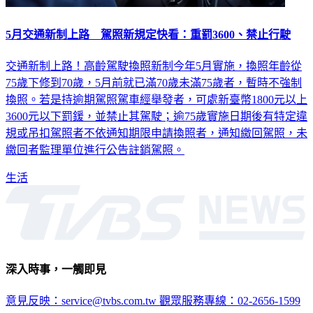
5月交通新制上路 駕照新規定快看：重罰3600、禁止行駛
交通新制上路！高齡駕駛換照新制今年5月實施，換照年齡從
75歲下修到70歲，5月前就已滿70歲未滿75歲者，暫時不強制
換照。若是持逾期駕照駕車經舉發者，可處新臺幣1800元以上
3600元以下罰鍰，並禁止其駕駛；逾75歲實施日期後有特定違
規或吊扣駕照者不依通知期限申請換照者，通知繳回駕照，未
繳回者監理單位進行公告註銷駕照。
生活
深入時事，一觸即見