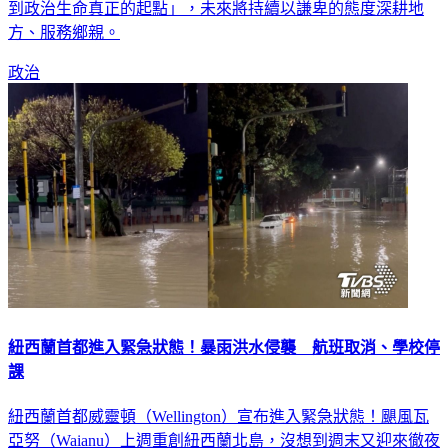
戰。面對身分轉換，他感性表示這項決定「不是轉彎，而是回
到政治生命真正的起點」，未來將持續以謙卑的態度深耕地
方、服務鄉親。
政治
紐西蘭首都進入緊急狀態！暴雨洪水侵襲 航班取消、學校停
課
紐西蘭首都威靈頓（Wellington）宣布進入緊急狀態！颶風瓦