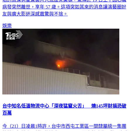
名的資深男星兼製片人派屈克莫頓，驚傳於 19 日上午因心臟
病發突然離世，享年 57 歲。這項突如其來的消息讓演藝圈好
友與廣大影迷深感震驚與不捨。
娛樂
台中知名低溫物流中心「深夜猛竄火舌」 燒145坪財損恐破
百萬