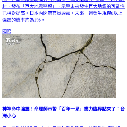
嘯！日本氣象廳晚間針對北海道至關東地區共7道縣、182市町
村，發布「巨大地震警報」，示警未來發生巨大地震的可能性
已相對提高。日本內閣府官員透露，未來一週發生規模8以上
強震的機率約為1％。
國際
神準命中強震！命理師示警「百年一見」業力臨界點來了：台
灣小心