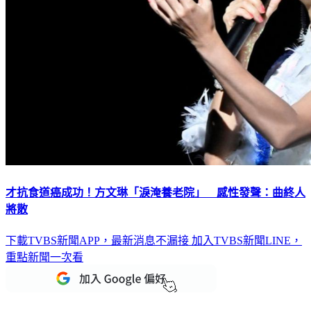
才抗食道癌成功！方文琳「淚淹養老院」 感性發聲：曲終人
將散
下載TVBS新聞APP，最新消息不漏接
加入TVBS新聞LINE，
重點新聞一次看