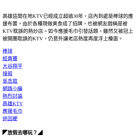
高雄這間在地KTV已經成立超過30年，店內到處是棒球的應
援布置，由於各種現做美食成了招牌，也被網友戲稱是被
KTV耽誤的熱炒店。如今應援毛巾引發話題，雖然又被冠上
被開團耽誤的KTV，仍意外讓老店熱度再度浮上檯面。
棒球
經典賽
大谷翔平
接殺
吳念庭
網路小編
熱烈討論
高雄KTV
應援毛巾
迷因梗