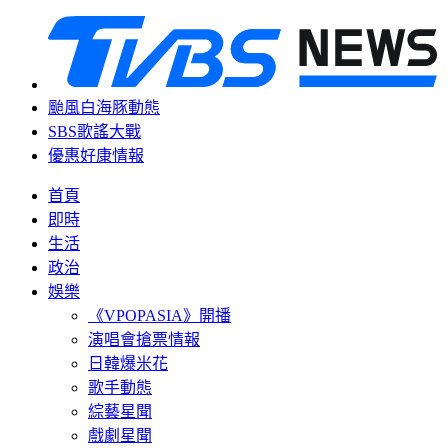
颱風白海豚動態
SBS歌謠大戰
優惠好康情報
首頁
即時
生活
政治
娛樂
《VPOPASIA》開播
演唱會搶票情報
日韓爆米花
歌手動態
綜藝星聞
戲劇星聞