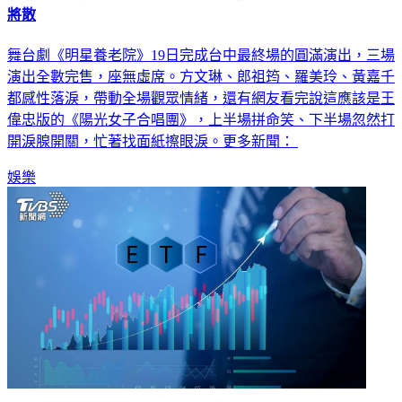
才抗食道癌成功！方文琳「淚淹養老院」 感性發聲：曲終人
將散
舞台劇《明星養老院》19日完成台中最終場的圓滿演出，三場
演出全數完售，座無虛席。方文琳、郎祖筠、羅美玲、黃嘉千
都感性落淚，帶動全場觀眾情緒，還有網友看完說這應該是王
偉忠版的《陽光女子合唱團》，上半場拼命笑、下半場忽然打
開淚腺開關，忙著找面紙擦眼淚。更多新聞：
娛樂