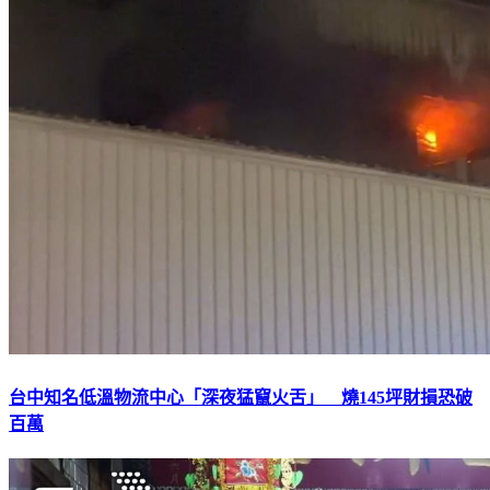
台中知名低溫物流中心「深夜猛竄火舌」 燒145坪財損恐破
百萬