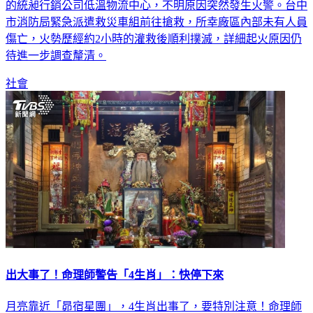
今（21）日凌晨1時許，台中市西屯工業區一間隸屬統一集團
的統昶行銷公司低溫物流中心，不明原因突然發生火警。台中
市消防局緊急派遣救災車組前往搶救，所幸廠區內部未有人員
傷亡，火勢歷經約2小時的灌救後順利撲滅，詳細起火原因仍
待進一步調查釐清。
社會
出大事了！命理師警告「4生肖」：快停下來