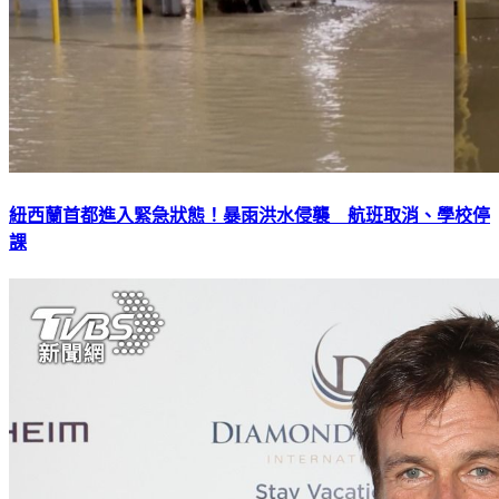
紐西蘭首都進入緊急狀態！暴雨洪水侵襲 航班取消、學校停
課