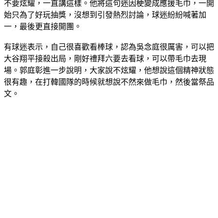
高雄在地KTV小編郭庭彰表示，接殺的時候網友就會上網說
不要炫耀，一直講這樣。他將這句迷因梗變成應援毛巾，一開
始只為了好玩抽獎，沒想到引發熱烈討論，球迷紛紛喊著加
一，最後更直接開團。
有球迷表示，自己很喜歡看棒球，認為吳念庭很厲害，可以把
大谷翔平接殺出局，剛好禮拜六要去看球，可以帶毛巾去現
場。郭庭彰進一步說明，大家說不炫耀，他想說這個精神狀態
很有趣，在打韓國隊的時候就想說不然來做毛巾，然後當祭品
文。