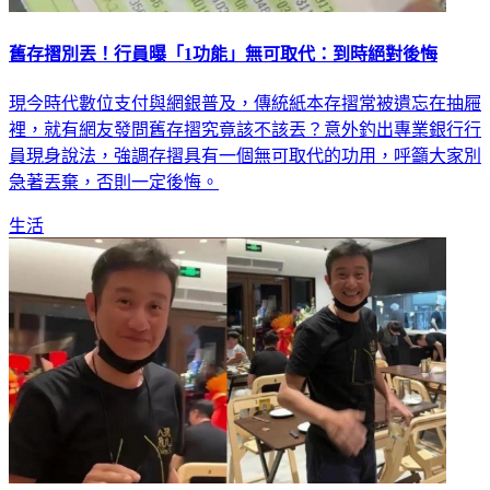
舊存摺別丟！行員曝「1功能」無可取代：到時絕對後悔
現今時代數位支付與網銀普及，傳統紙本存摺常被遺忘在抽屜
裡，就有網友發問舊存摺究竟該不該丟？意外釣出專業銀行行
員現身說法，強調存摺具有一個無可取代的功用，呼籲大家別
急著丟棄，否則一定後悔。
生活