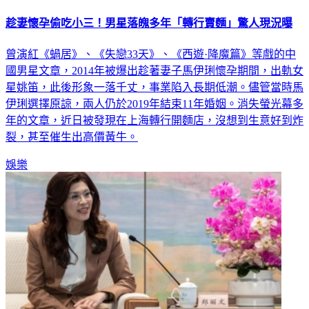
趁妻懷孕偷吃小三！男星落魄多年「轉行賣麵」驚人現況曝
曾演紅《蝸居》、《失戀33天》、《西遊·降魔篇》等戲的中
國男星文章，2014年被爆出趁著妻子馬伊琍懷孕期間，出軌女
星姚笛，此後形象一落千丈，事業陷入長期低潮。儘管當時馬
伊琍選擇原諒，兩人仍於2019年結束11年婚姻。消失螢光幕多
年的文章，近日被發現在上海轉行開麵店，沒想到生意好到炸
裂，甚至催生出高價黃牛。
娛樂