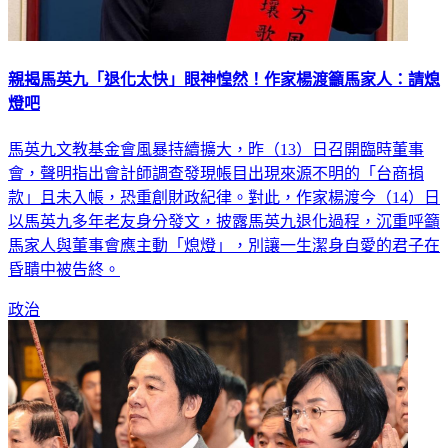
親揭馬英九「退化太快」眼神惶然！作家楊渡籲馬家人：請熄
燈吧
馬英九文教基金會風暴持續擴大，昨（13）日召開臨時董事
會，聲明指出會計師調查發現帳目出現來源不明的「台商捐
款」且未入帳，恐重創財政紀律。對此，作家楊渡今（14）日
以馬英九多年老友身分發文，披露馬英九退化過程，沉重呼籲
馬家人與董事會應主動「熄燈」，別讓一生潔身自愛的君子在
昏聵中被告終。
政治