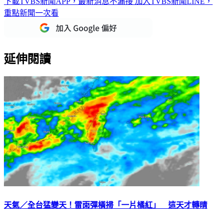
重點新聞一次看
延伸閱讀
天氣／全台猛變天！雷雨彈橫掃「一片橘紅」 這天才轉晴
把握好天氣！今（21）日各地晴時多雲、白天偏熱，僅北台灣