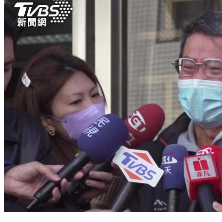
割喉案乾哥乾妹「最快1年多出獄」！網紅怒發連署：惡性重