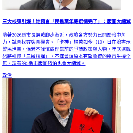
三大核彈引爆！她預言「民進黨年底選情完了」：版圖大縮減
隨著2026縣市長選戰腳步漸近，政壇各方勢力已開始暗中角
力，試圖找尋突圍機會。「卡神」楊蕙如今（10）日在臉書示
警民進黨，倘若不謹慎處理當前的爭議政策與人物，年底選戰
恐將引爆「三顆核彈」，不僅會讓原本有望收復的縣市生機全
無，現有的5縣市版圖恐怕也會大縮減。
政治