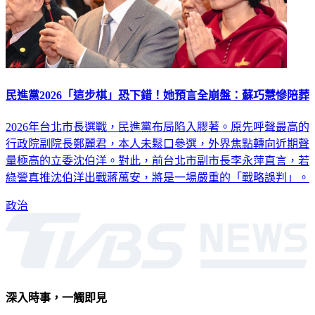
民進黨2026「這步棋」恐下錯！她預言全崩盤：蘇巧慧慘陪葬
2026年台北市長選戰，民進黨布局陷入膠著。原先呼聲最高的
行政院副院長鄭麗君，本人未鬆口參選，外界焦點轉向近期聲
量極高的立委沈伯洋。對此，前台北市副市長李永萍直言，若
綠營真推沈伯洋出戰蔣萬安，將是一場嚴重的「戰略誤判」。
政治
深入時事，一觸即見
意見反映：service@tvbs.com.tw
觀眾服務專線：02-2656-1599