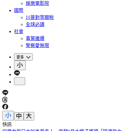
娛樂電影院
國際
川普對等關稅
全球必讀
社會
毒駕連爆
警察愛無限
更多
快訊