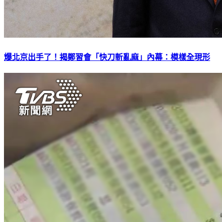
爆北京出手了！揭鄭習會「快刀斬亂麻」內幕：模樣全現形