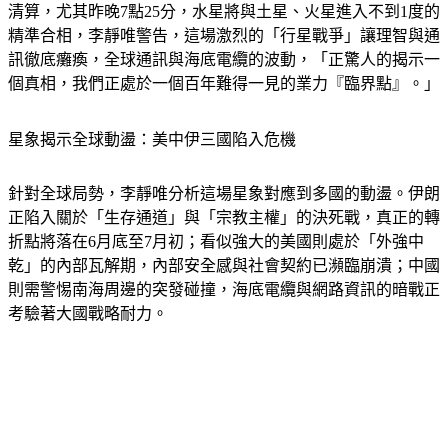
精準合相，李靜唯警告，這場激烈的「行星戰爭」讓理智與通
訊徹底癱瘓，全球通訊與海底電纜的波動，「正驚人的揭示一
個真相，我們正處於一個百年難得一見的業力『臨界點』。」
星象揭示全球動盪：美中伊三國陷入危機
針對全球局勢，李靜唯分析這場星象對應到多國的動盪。伊朗
正陷入關於「生存通道」與「宗教主權」的決死戰，真正的轉
折點將落在6月底至7月初；看似強大的美國則處於「外強中
乾」的內部瓦解期，內部安全感與社會契約已瀕臨崩潰；中國
則需警惕南海周邊的突發碰撞，海底電纜與網路資訊的暗戰正
考驗著大國戰略耐力。