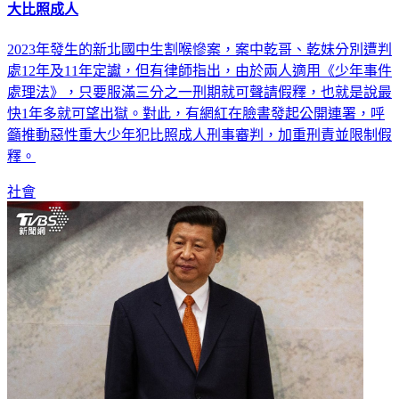
2023年發生的新北國中生割喉慘案，案中乾哥、乾妹分別遭判
處12年及11年定讞，但有律師指出，由於兩人適用《少年事件
處理法》，只要服滿三分之一刑期就可聲請假釋，也就是說最
快1年多就可望出獄。對此，有網紅在臉書發起公開連署，呼
籲推動惡性重大少年犯比照成人刑事審判，加重刑責並限制假
釋。
社會