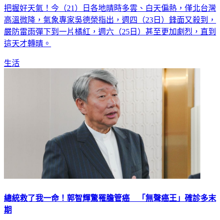
高溫微降，氣象專家吳德榮指出，週四（23日）鋒面又殺到，
嚴防雷雨彈下到一片橘紅，週六（25日）甚至更加劇烈，直到
這天才轉晴。
生活
總統救了我一命！郭智輝驚罹膽管癌 「無聲癌王」確診多末
期