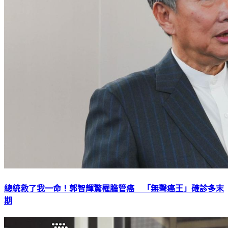
總統救了我一命！郭智輝驚罹膽管癌 「無聲癌王」確診多末
期