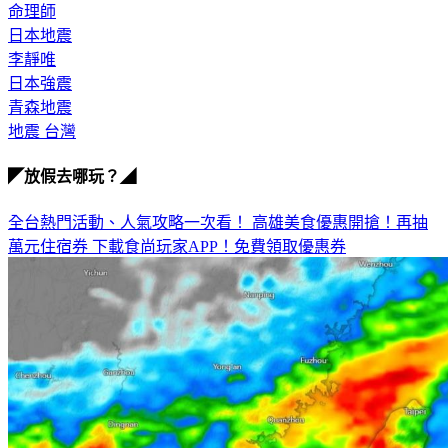
日本地震
李靜唯
日本強震
青森地震
地震 台灣
◤放假去哪玩？◢
全台熱門活動、人氣攻略一次看！
高雄美食優惠開搶！再抽
萬元住宿券
下載食尚玩家APP！免費領取優惠券