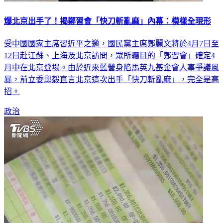
爆北京出手了！揭鄭習會「快刀斬亂麻」內幕：模樣全現形
受中國國家主席習近平之邀，國民黨主席鄭麗文將於4月7日至
12日赴江蘇、上海及北京訪問，眾所矚目的「鄭習會」確定4
月中在北京登場。由於近來藍營身陷馬英九基金會人事爭議風
暴，前立委邱毅直言北京這次出手「快刀斬亂麻」，完全是高
招。
政治