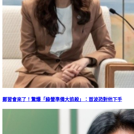
鄭習會來了！驚爆「綠營準備大追殺」：首波恐對他下手