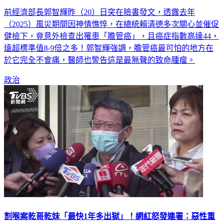
前經濟部長郭智輝昨（20）日突在臉書發文，透露去年
（2025）風災期間因神情憔悴，在總統賴清德多次關心並催促
健檢下，竟意外檢查出罹患「膽管癌」，且癌症指數高達44，
遠超標準值8-9倍之多！郭智輝強調，膽管癌最可怕的地方在
於它完全不會痛，醫師也警告這是最無聲的致命腫瘤。
政治
割喉案乾哥乾妹「最快1年多出獄」！網紅怒發連署：惡性重
大比照成人