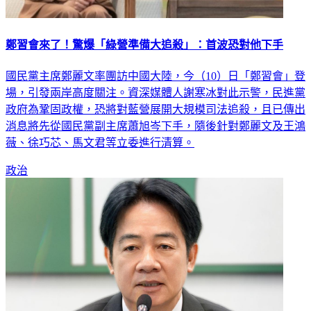
鄭習會來了！驚爆「綠營準備大追殺」：首波恐對他下手
國民黨主席鄭麗文率團訪中國大陸，今（10）日「鄭習會」登
場，引發兩岸高度關注。資深媒體人謝寒冰對此示警，民進黨
政府為鞏固政權，恐將對藍營展開大規模司法追殺，且已傳出
消息將先從國民黨副主席蕭旭岑下手，隨後針對鄭麗文及王鴻
薇、徐巧芯、馬文君等立委進行清算。
政治