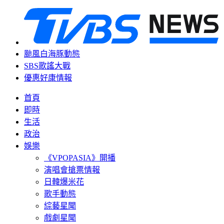
颱風白海豚動態
SBS歌謠大戰
優惠好康情報
首頁
即時
生活
政治
娛樂
《VPOPASIA》開播
演唱會搶票情報
日韓爆米花
歌手動態
綜藝星聞
戲劇星聞