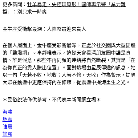
擋」：別只求一時爽
金牛座受衝擊最深：人際整肅迎來貴人
在個人層面上，金牛座受影響最深，正處於社交圈與大型團體
的「整肅期」。李靜唯表示，這幾天會看清朋友圈中誰是真
情、誰是假意，那些不再同頻的連結將自然斷裂，其實是「在
為你真正的貴人騰出位置」。面對這場由星辰傳遞的訊息，她
以一句「天若不收，地收；人若不修，天收」作為警示，提醒
大眾在動盪中更應保持內在修煉，從震盪中提煉重生之光。
＊民俗說法僅供參考，不代表本新聞網立場＊
海嘯
地震
強震
餘震
命理師