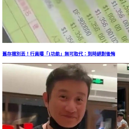
舊存摺別丟！行員曝「1功能」無可取代：到時絕對後悔