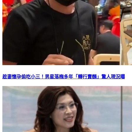
趁妻懷孕偷吃小三！男星落魄多年「轉行賣麵」驚人現況曝