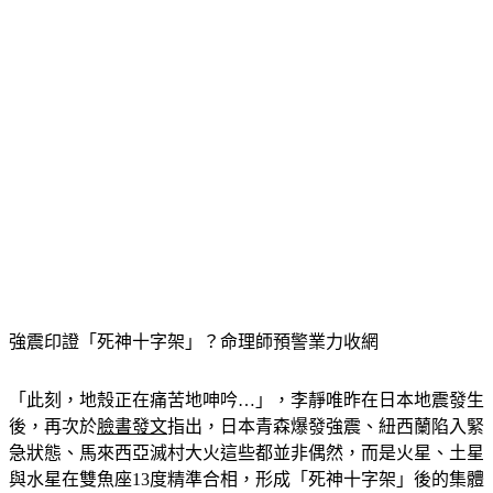
強震印證「死神十字架」？命理師預警業力收網
「此刻，地殼正在痛苦地呻吟…」，李靜唯昨在日本地震發生
後，再次於
臉書發文
指出，日本青森爆發強震、紐西蘭陷入緊
急狀態、馬來西亞滅村大火這些都並非偶然，而是火星、土星
與水星在雙魚座13度精準合相，形成「死神十字架」後的集體
清算，尤其昨晚7點25分，水星將與土星、火星進入不到1度的