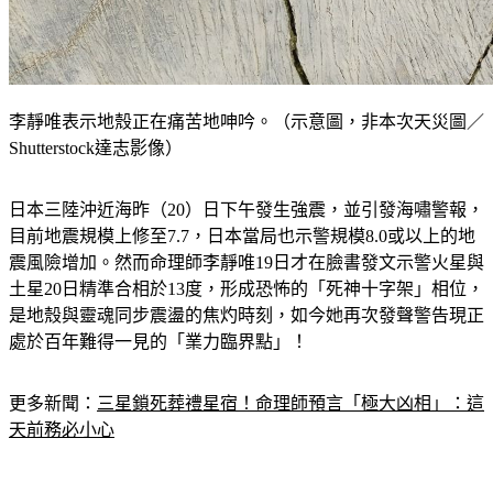
李靜唯表示地殼正在痛苦地呻吟。（示意圖，非本次天災圖／
Shutterstock達志影像）
日本三陸沖近海昨（20）日下午發生強震，並引發海嘯警報，
目前地震規模上修至7.7，日本當局也示警規模8.0或以上的地
震風險增加。然而命理師李靜唯19日才在臉書發文示警火星與
土星20日精準合相於13度，形成恐怖的「死神十字架」相位，
是地殼與靈魂同步震盪的焦灼時刻，如今她再次發聲警告現正
處於百年難得一見的「業力臨界點」！
更多新聞：
三星鎖死葬禮星宿！命理師預言「極大凶相」：這
天前務必小心