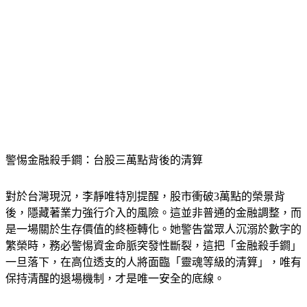
警惕金融殺手鐧：台股三萬點背後的清算
對於台灣現況，李靜唯特別提醒，股市衝破3萬點的榮景背
後，隱藏著業力強行介入的風險。這並非普通的金融調整，而
是一場關於生存價值的終極轉化。她警告當眾人沉溺於數字的
繁榮時，務必警惕資金命脈突發性斷裂，這把「金融殺手鐧」
一旦落下，在高位透支的人將面臨「靈魂等級的清算」，唯有
保持清醒的退場機制，才是唯一安全的底線。
更多新聞：
牡羊暴走、失控現原形！國師再示警「業力難