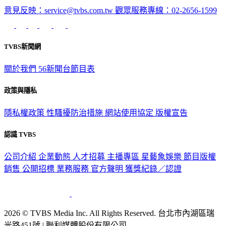
TVBS新聞網
關於我們
56新聞台節目表
政策與隱私
隱私權政策
性騷擾防治措施
網站使用協定
版權宣告
認識 TVBS
公司介紹
企業動態
人才招募
主播專區
星藝象娛樂
節目版權
銷售
公開招標
業務服務
官方聲明
獲獎紀錄／認證
2026 © TVBS Media Inc. All Rights Reserved. 台北市內湖區瑞
光路451號 | 聯利媒體股份有限公司