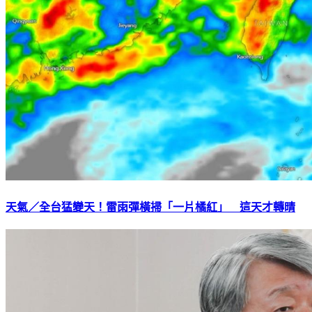
天氣／全台猛變天！雷雨彈橫掃「一片橘紅」 這天才轉晴