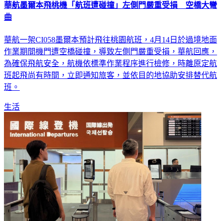
華航墨爾本飛桃機「航班遭碰撞」左側門嚴重受損 空橋大彎
曲
華航一架CI058墨爾本預計飛往桃園航班，4月14日於過境地面
作業期間機門遭空橋碰撞，導致左側門嚴重受損，華航回應，
為確保飛航安全，航機依標準作業程序進行檢修，時離原定航
班起飛尚有時間，立即通知旅客，並依目的地協助安排替代航
班。
生活