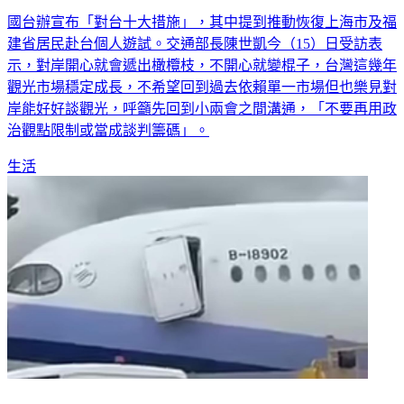
大陸觀光拋橄欖枝？業者喊解禁團令 交長：不開心就變棍子
國台辦宣布「對台十大措施」，其中提到推動恢復上海市及福
建省居民赴台個人遊試。交通部長陳世凱今（15）日受訪表
示，對岸開心就會遞出橄欖枝，不開心就變棍子，台灣這幾年
觀光市場穩定成長，不希望回到過去依賴單一市場但也樂見對
岸能好好談觀光，呼籲先回到小兩會之間溝通，「不要再用政
治觀點限制或當成談判籌碼」。
生活