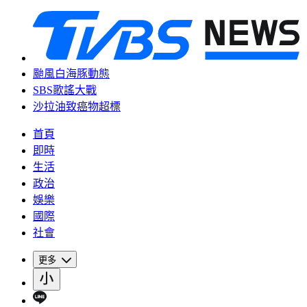
颱風白海豚動態
SBS歌謠大戰
沙拉油致癌物超標
首頁
即時
生活
政治
娛樂
國際
社會
更多