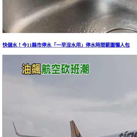
快儲水！今11縣市停水「一早沒水用」停水時間範圍懶人包