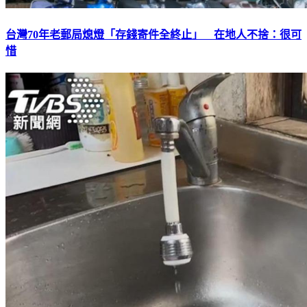
台灣70年老郵局熄燈「存錢寄件全終止」 在地人不捨：很可
惜