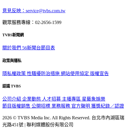
深入時事，一觸即見
意見反映：service@tvbs.com.tw
觀眾服務專線：02-2656-1599
TVBS新聞網
關於我們
56新聞台節目表
政策與隱私
隱私權政策
性騷擾防治措施
網站使用協定
版權宣告
認識 TVBS
公司介紹
企業動態
人才招募
主播專區
星藝象娛樂
節目版權銷售
公開招標
業務服務
官方聲明
獲獎紀錄／認證
2026 © TVBS Media Inc. All Rights Reserved. 台北市內湖區瑞