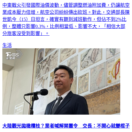
中東戰火引發國際油價波動，儘管調整燃油附加費，仍讓航空
業成本壓力倍增，航空公司紛紛傳出砍班。對此，交通部長陳
世凱今（15）日坦言，確實有聽到減班動作，但佔不到2%比
例，整體只影響0.3%，比例相當低、影響不大，「相信大部
分旅客沒受到影響」。
生活