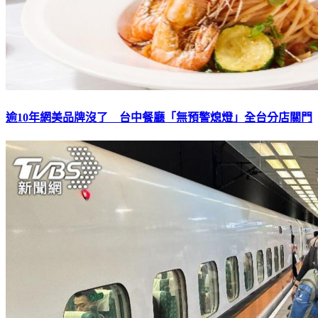
逾10年網美品牌沒了 台中餐廳「無預警熄燈」全台分店關門