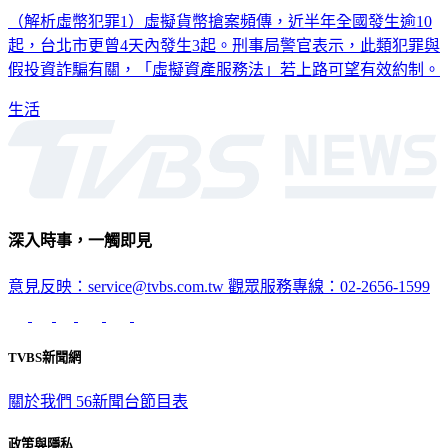
虛幣搶案成新興犯罪 刑事局：與假投資詐騙有關
（解析虛幣犯罪1）虛擬貨幣搶案頻傳，近半年全國發生逾10
起，台北市更曾4天內發生3起。刑事局警官表示，此類犯罪與
假投資詐騙有關，「虛擬資產服務法」若上路可望有效約制。
生活
深入時事，一觸即見
意見反映：service@tvbs.com.tw
觀眾服務專線：02-2656-1599
TVBS新聞網
關於我們
56新聞台節目表