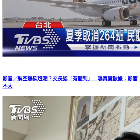
影音／航空爆砍班潮？交長認「有聽到」 曝真實數據：影響
不大