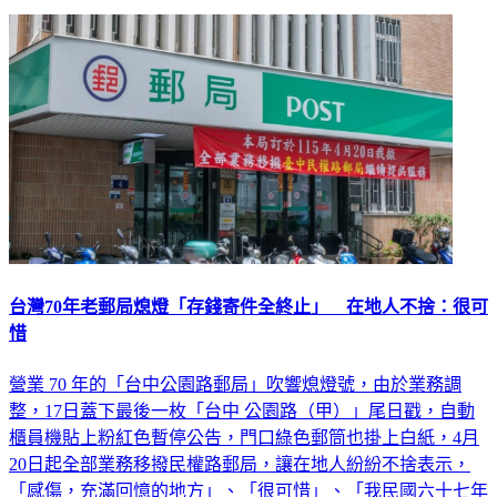
延伸閱讀
台灣70年老郵局熄燈「存錢寄件全終止」 在地人不捨：很可
惜
營業 70 年的「台中公園路郵局」吹響熄燈號，由於業務調
整，17日蓋下最後一枚「台中 公園路（甲）」尾日戳，自動
櫃員機貼上粉紅色暫停公告，門口綠色郵筒也掛上白紙，4月
20日起全部業務移撥民權路郵局，讓在地人紛紛不捨表示，