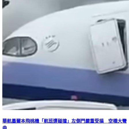
華航墨爾本飛桃機「航班遭碰撞」左側門嚴重受損 空橋大彎