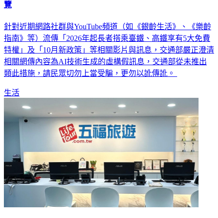
台鐵高鐵新規「領1500旅遊補貼」？交通部駁斥 正確優惠一
覽
針對近期網路社群與YouTube頻道（如《銀齡生活》、《樂齡
指南》等）流傳「2026年起長者搭乘臺鐵、高鐵享有5大免費
特權」及「10月新政策」等相關影片與訊息，交通部嚴正澄清
相關網傳內容為AI技術生成的虛構假訊息，交通部從未推出
類此措施，請民眾切勿上當受騙，更勿以訛傳訛。
生活