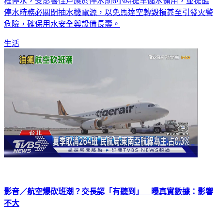
市、屏東縣、花蓮縣及宜蘭縣等11縣市部分區域，陸續實施工
程停水，受影響住戶應於停水前6小時提早儲水備用，並提醒
停水時務必關閉抽水機電源，以免馬達空轉毀損甚至引發火警
危險，確保用水安全與設備長壽。
生活
影音／航空爆砍班潮？交長認「有聽到」 曝真實數據：影響
不大