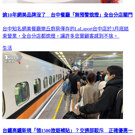
逾10年網美品牌沒了 台中餐廳「無預警熄燈」全台分店關門
台中知名網美餐廳樂丘廚房僅存的LaLaport台中店於3月底結
束營業，全台分店都熄燈，讓許多忠實顧客感到不捨。
生活