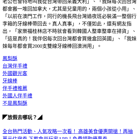
該貼文隨即引來大量回應，許多人分享親身經歷，「舉手！我
老公也會特地叫我從台灣帶回來義大利」、「我妹每次回台灣
都會搬一堆回加拿大，尤其是兒童用的，兩個小孩從小用」、
「以前在澳門工作，同行的機長飛台灣過夜班必裝滿一整個行
李箱的牙線棒帶回去。真人真事」，不僅如此，還有網友指
出，「家樂福桂林店不時就會看到韓國人整車整車在掃貨」、
「這是真的！我伴侶每次回台灣都會買幾盒回英國」、「我妹
妹每年都會買2000支雙線牙線棒回澳洲用」。
鳳梨酥
台灣伴手禮
外國觀光客
牙線棒
伴手禮推薦
外國人伴手禮
不是鳳梨酥
◤放假去哪玩？◢
全台熱門活動、人氣攻略一次看！
高雄美食優惠開搶！再抽