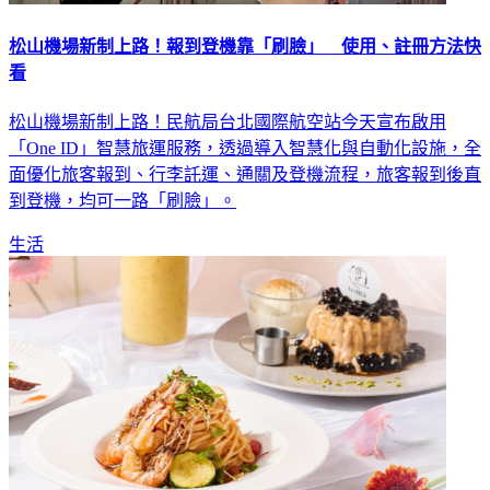
松山機場新制上路！報到登機靠「刷臉」 使用、註冊方法快
看
松山機場新制上路！民航局台北國際航空站今天宣布啟用
「One ID」智慧旅運服務，透過導入智慧化與自動化設施，全
面優化旅客報到、行李託運、通關及登機流程，旅客報到後直
到登機，均可一路「刷臉」。
生活