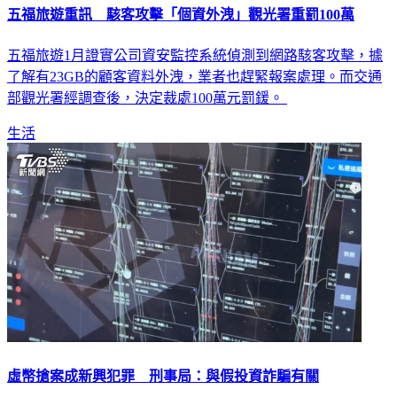
五福旅遊重訊 駭客攻擊「個資外洩」觀光署重罰100萬
五福旅遊1月證實公司資安監控系統偵測到網路駭客攻擊，據
了解有23GB的顧客資料外洩，業者也趕緊報案處理。而交通
部觀光署經調查後，決定裁處100萬元罰鍰。
生活