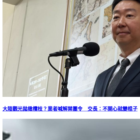
大陸觀光拋橄欖枝？業者喊解禁團令 交長：不開心就變棍子