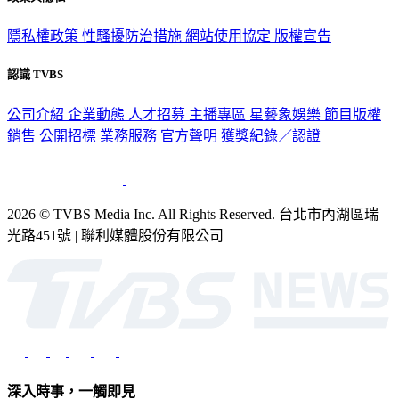
政策與隱私
隱私權政策
性騷擾防治措施
網站使用協定
版權宣告
認識 TVBS
公司介紹
企業動態
人才招募
主播專區
星藝象娛樂
節目版權
銷售
公開招標
業務服務
官方聲明
獲獎紀錄／認證
2026 © TVBS Media Inc. All Rights Reserved. 台北市內湖區瑞
光路451號 | 聯利媒體股份有限公司