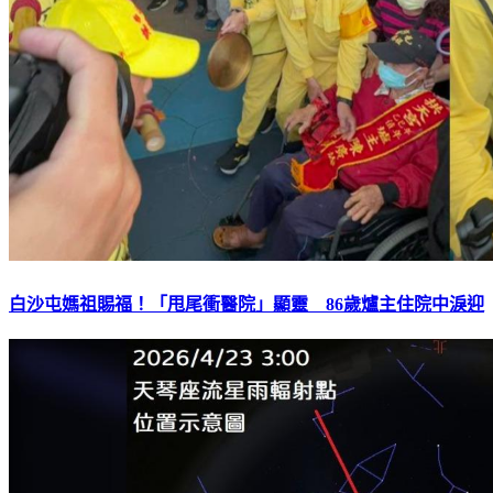
白沙屯媽祖賜福！「甩尾衝醫院」顯靈 86歲爐主住院中淚迎