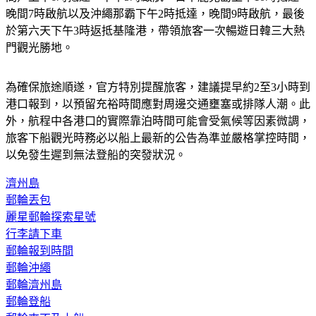
於第六天下午3時返抵基隆港，帶領旅客一次暢遊日韓三大熱
門觀光勝地。
為確保旅途順遂，官方特別提醒旅客，建議
提早約2至3小時到
港口報到
，以預留充裕時間應對周邊交通壅塞或排隊人潮。此
外，航程中各港口的實際靠泊時間可能會受氣候等因素微調，
旅客下船觀光時務必以船上最新的公告為準並嚴格掌控時間，
以免發生遲到無法登船的突發狀況。
濟州島
郵輪丟包
麗星郵輪探索星號
行李請下車
郵輪報到時間
郵輪沖繩
郵輪濟州島
郵輪登船
郵輪來不及上船