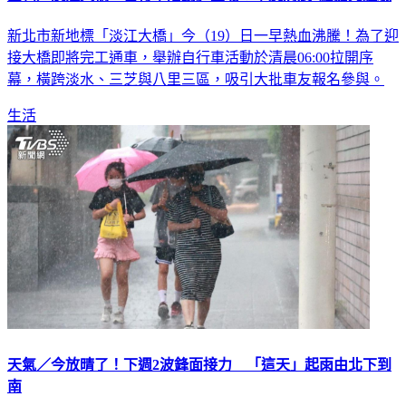
新北市新地標「淡江大橋」今（19）日一早熱血沸騰！為了迎
接大橋即將完工通車，舉辦自行車活動於清晨06:00拉開序
幕，橫跨淡水、三芝與八里三區，吸引大批車友報名參與。
生活
天氣／今放晴了！下週2波鋒面接力 「這天」起雨由北下到
南
今天起放晴！受鋒後乾冷空氣影響，今、明（19、20日）各地