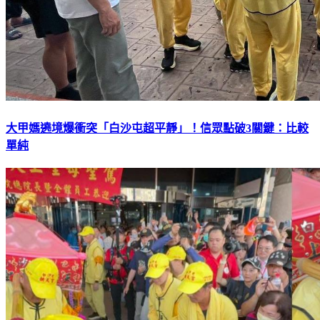
大甲媽遶境爆衝突「白沙屯超平靜」！信眾點破3關鍵：比較
單純