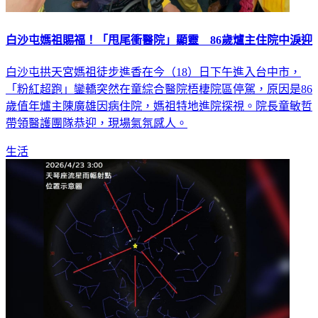
白沙屯媽祖賜福！「甩尾衝醫院」顯靈 86歲爐主住院中淚迎
白沙屯拱天宮媽祖徒步進香在今（18）日下午進入台中市，
「粉紅超跑」鑾轎突然在童綜合醫院梧棲院區停駕，原因是86
歲值年爐主陳廣雄因病住院，媽祖特地進院探視。院長童敏哲
帶領醫護團隊恭迎，現場氣氛感人。
生活