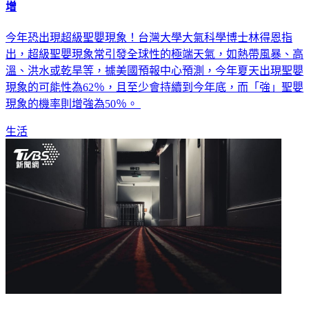
今年恐出現超級聖嬰現象！台灣大學大氣科學博士林得恩指
出，超級聖嬰現象常引發全球性的極端天氣，如熱帶風暴、高
溫、洪水或乾旱等，據美國預報中心預測，今年夏天出現聖嬰
現象的可能性為62％，且至少會持續到今年底，而「強」聖嬰
現象的機率則增強為50％。
生活
大樓有人輕生…她房間冒「詭異光霧」 全場見1幕：比鬼更