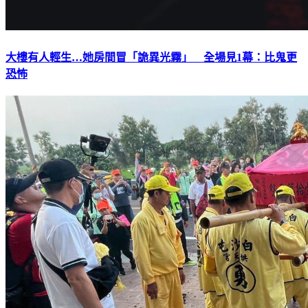
大樓有人輕生…她房間冒「詭異光霧」 全場見1幕：比鬼更
恐怖