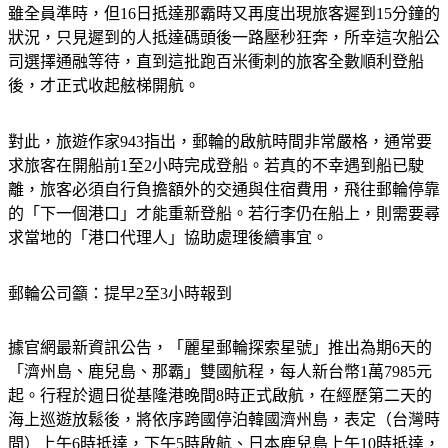
狀況，只見遲到的人抵達碼頭後一路壓秒狂奔，所幸這次船公
司選擇通融等待，直到這批跑百米衝刺的旅客全數順利登船
後，才正式收起舷梯開航。
對此，旅遊作家943指出，郵輪的啟航時間非常嚴格，通常要
求旅客在開船前1至2小時完成登船。若真的不幸遇到船已駛
離，旅客必須自行負擔額外的交通與住宿費用，飛往郵輪停靠
的「下一個港口」才能重新登船。若行李仍在船上，則需要尋
求當地的「港口代理人」協助處理後續事宜。
郵輪公司籲：提早2至3小時報到
據官網最新資訊公告，「麗星郵輪探索星號」推出為期6天的
「濟州島、鹿兒島、那霸」雙國航程，每人新台幣1萬7985元
起。行程於週日從基隆港晚間8時正式啟航，在經歷第二天的
海上巡遊放鬆後，將依序跨國停泊韓國濟州島，表定（台灣時
間）上午6時抵達，下午5時啟航、日本鹿兒島上午10時抵達，
晚間7時啟航以及沖繩那霸下午2時抵達，晚間9時啟航，最後