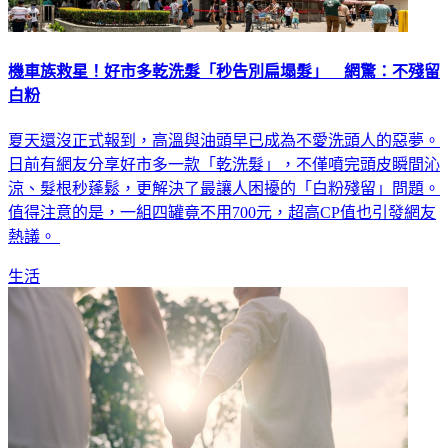
機車族救星！好市多乾洗髮「秒告別扁塌髮」 網驚：不殘留
白粉
夏天還沒正式報到，高溫與油頭早已成為不愛洗頭人的惡夢。
日前有網友分享好市多一款「乾洗髮」，不僅噴完頭皮瞬間沁
涼、髮根秒蓬鬆，更解決了最讓人困擾的「白粉殘留」問題。
值得注意的是，一組四罐竟不用700元，超高CP值也引發網友
熱議。
生活