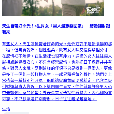
天生自帶好命光！4生肖女「男人最想娶回家」 結婚錢財跟
著來
有些女人，天生就像帶著好命的光。她們或許不是最張揚的那
一種，但氣質乾淨、個性溫柔，既有女人味又懂得拿捏分寸；
在感情裡不矯情，在生活裡也很有能力。這樣的女人往往讓人
越相處越覺得安心，不只會經營感情，也能把日子過得井井有
條。對男人來說，娶到這樣的伴侶不只是找到一個愛人，更像
是多了一個能一起打拼人生、一起累積福氣的夥伴。她們身上
常帶著一種特別的旺氣，既能讓家庭氛圍溫暖穩定，也容易吸
引財運與貴人靠近。以下這四個生肖女，往往就是許多男人心
中最想娶回家的類型：外表柔美又帶點性感魅力，內心卻務實
可靠，不只顧家還特別帶財，日子往往越過越富足。
生活