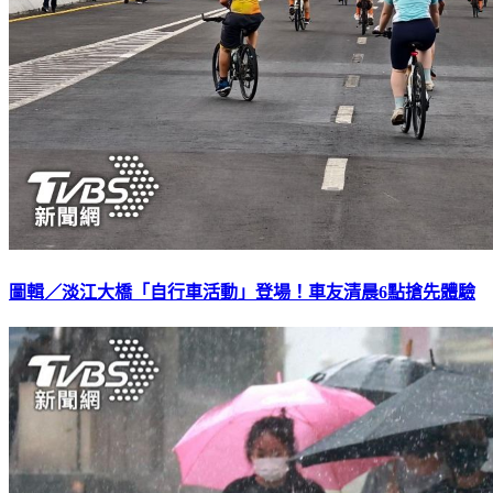
圖輯／淡江大橋「自行車活動」登場！車友清晨6點搶先體驗