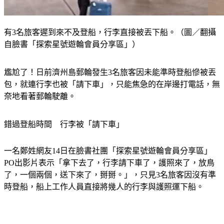
有3名旅客遲到來不及登船，行李直接被丟下船。（圖／翻攝
自臉書「探索星號遊輪會員分享區」）
尷尬了！日前濟州島郵輪發生3名旅客因未能準時登船慘被丟
包，就連行李也被「請下車」，只能焦急的在岸邊打電話，無
奈地看著郵輪駛離。
錯過登船時間　行李被「請下車」
一名鄭姓網友14日在臉書社團「探索星號遊輪會員分享區」
PO出影片表示「拿下去了，行李請下車了，護照來了，放鳥
了，一個兩個，送下來了，掰掰。」，只見3名旅客因沒有準
時登船，船上工作人員直接將幾人的行李與護照運下船。