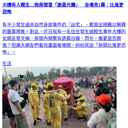
恐怖
有不少發生過非自然身故事件的「凶宅」，都曾出現難以解釋
的靈異現象。對此，近日就有一名住在發生過輕生事件大樓的
女網友發文稱，房間內頻繁有詭異白霧、閃光，擔憂是否鬧
鬼？但廣大網友們看完畫面後傻眼，紛紛笑說「房間比鬼更恐
怖」。
生活