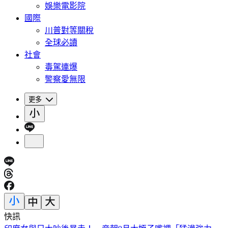
娛樂電影院
國際
川普對等關稅
全球必讀
社會
毒駕連爆
警察愛無限
更多
快訊