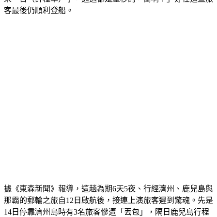
據《東森新聞》報導，這趟為期6天5夜、行經濟州、鹿兒島與
那霸的郵輪之旅自12日啟航後，接連上演旅客遲到驚魂。先是
14日停靠濟州島時有3名旅客慘遭「丟包」，隔日鹿兒島行程
雖全員準時，但16日抵達那霸時又再度出現旅客遲到15分鐘的