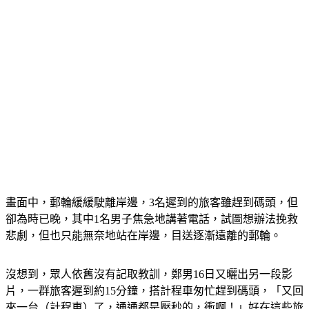
畫面中，郵輪緩緩駛離岸邊，3名遲到的旅客雖趕到碼頭，但
卻為時已晚，其中1名男子焦急地講著電話，試圖想辦法挽救
悲劇，但也只能無奈地站在岸邊，目送逐漸遠離的郵輪。
沒想到，眾人依舊沒有記取教訓，鄭男16日又曬出另一段影
片，一群旅客遲到約15分鐘，搭計程車匆忙趕到碼頭，「又回
來一台（計程車）了，通通都是壓秒的，衝啊！」好在這些旅
客最後仍順利登船。