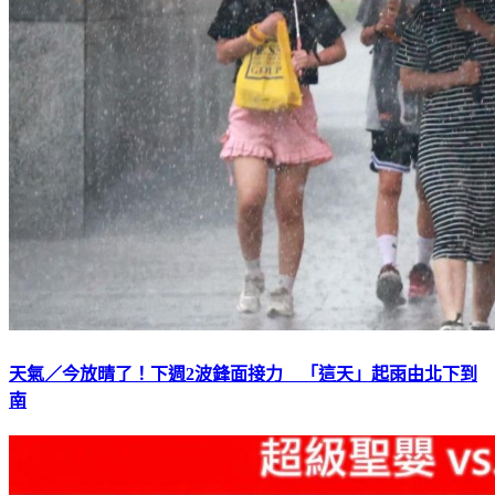
天氣／今放晴了！下週2波鋒面接力 「這天」起雨由北下到
南