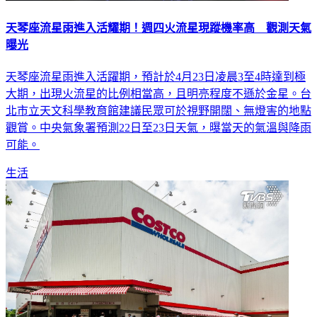
天琴座流星雨進入活耀期！週四火流星現蹤機率高 觀測天氣
曝光
天琴座流星雨進入活躍期，預計於4月23日凌晨3至4時達到極
大期，出現火流星的比例相當高，且明亮程度不遜於金星。台
北市立天文科學教育館建議民眾可於視野開闊、無燈害的地點
觀賞。中央氣象署預測22日至23日天氣，曝當天的氣溫與降雨
可能。
生活