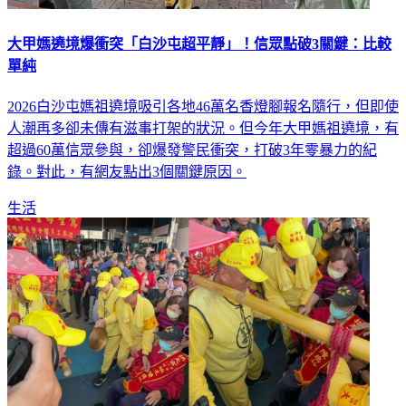
大甲媽遶境爆衝突「白沙屯超平靜」！信眾點破3關鍵：比較
單純
2026白沙屯媽祖遶境吸引各地46萬名香燈腳報名隨行，但即使
人潮再多卻未傳有滋事打架的狀況。但今年大甲媽祖遶境，有
超過60萬信眾參與，卻爆發警民衝突，打破3年零暴力的紀
錄。對此，有網友點出3個關鍵原因。
生活