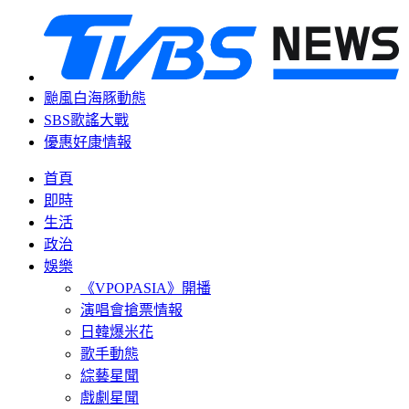
颱風白海豚動態
SBS歌謠大戰
優惠好康情報
首頁
即時
生活
政治
娛樂
《VPOPASIA》開播
演唱會搶票情報
日韓爆米花
歌手動態
綜藝星聞
戲劇星聞