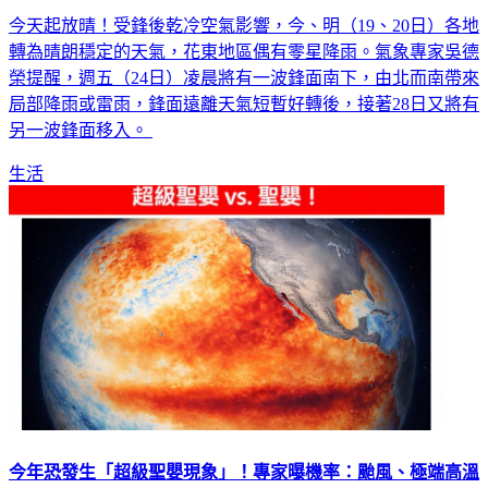
轉為晴朗穩定的天氣，花東地區偶有零星降雨。氣象專家吳德
榮提醒，週五（24日）凌晨將有一波鋒面南下，由北而南帶來
局部降雨或雷雨，鋒面遠離天氣短暫好轉後，接著28日又將有
另一波鋒面移入。
生活
今年恐發生「超級聖嬰現象」！專家曝機率：颱風、極端高溫
增