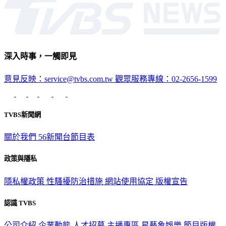
深入時事，一觸即見
意見反映：service@tvbs.com.tw
觀眾服務專線：02-2656-1599
TVBS新聞網
關於我們
56新聞台節目表
政策與隱私
隱私權政策
性騷擾防治措施
網站使用協定
版權宣告
認識 TVBS
公司介紹
企業動態
人才招募
主播專區
星藝象娛樂
節目版權
銷售
公開招標
業務服務
官方聲明
獲獎紀錄／認證