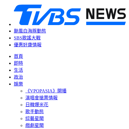
颱風白海豚動態
SBS歌謠大戰
優惠好康情報
首頁
即時
生活
政治
娛樂
《VPOPASIA》開播
演唱會搶票情報
日韓爆米花
歌手動態
綜藝星聞
戲劇星聞