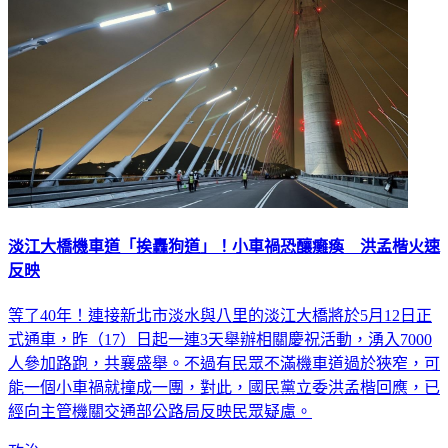
淡江大橋機車道「挨轟狗道」！小車禍恐釀癱瘓 洪孟楷火速
反映
等了40年！連接新北市淡水與八里的淡江大橋將於5月12日正
式通車，昨（17）日起一連3天舉辦相關慶祝活動，湧入7000
人參加路跑，共襄盛舉。不過有民眾不滿機車道過於狹窄，可
能一個小車禍就撞成一團，對此，國民黨立委洪孟楷回應，已
經向主管機關交通部公路局反映民眾疑慮。