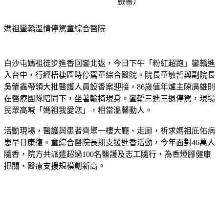
臉書）
媽祖鑾轎溫情停駕童綜合醫院
白沙屯媽祖徒步進香回鑾北返，今日下午「粉紅超跑」鑾轎進
入台中，行經梧棲區時停駕童綜合醫院。院長童敏哲與副院長
吳肇鑫帶領大批醫護人員設香案迎接，86歲值年爐主陳廣雄則
在醫療團隊陪同下，坐著輪椅現身。鑾轎三進三退停駕，現場
民眾高喊「媽祖我愛您」，相當溫馨動人。
活動現場，醫護與患者齊聚一樓大廳、走廊，祈求媽祖庇佑病
患早日康復。童綜合醫院長期支援進香活動，今年面對46萬人
隨香，院方共派遣超過100名醫護及志工隨行，為香燈腳健康
把關，醫療支援規模創新高。