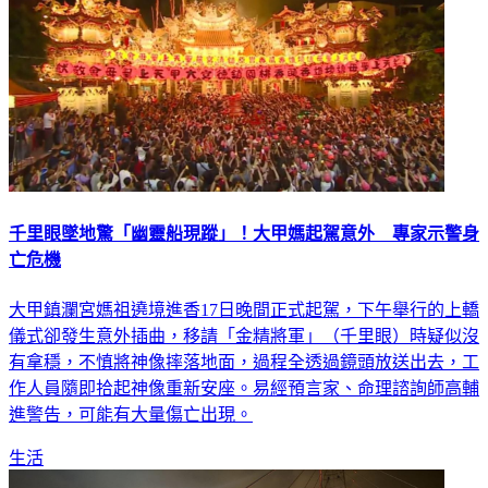
千里眼墜地驚「幽靈船現蹤」！大甲媽起駕意外 專家示警身
亡危機
大甲鎮瀾宮媽祖遶境進香17日晚間正式起駕，下午舉行的上轎
儀式卻發生意外插曲，移請「金精將軍」（千里眼）時疑似沒
有拿穩，不慎將神像摔落地面，過程全透過鏡頭放送出去，工
作人員隨即拾起神像重新安座。易經預言家、命理諮詢師高輔
進警告，可能有大量傷亡出現。
生活