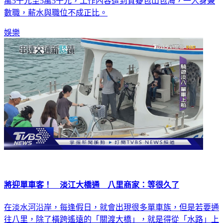
萬5千元至5萬5千元，工作內容遭到質疑包山包海，一人身兼
數職，薪水與職位不成正比。
娛樂
將迎單車客！ 淡江大橋通 八里商家：等很久了
在淡水河沿岸，每逢假日，就會出現很多單車族，但是若要通
往八里，除了橫跨遙遠的「關渡大橋」，就是得從「水路」上