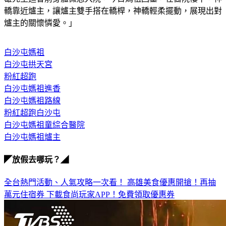
轎靠近爐主，讓爐主雙手搭在轎桿，神轎輕柔擺動，展現出對
爐主的關懷憐愛。」
白沙屯媽祖
白沙屯拱天宮
粉紅超跑
白沙屯媽祖進香
白沙屯媽祖路線
粉紅超跑白沙屯
白沙屯媽祖童綜合醫院
白沙屯媽祖爐主
◤放假去哪玩？◢
全台熱門活動、人氣攻略一次看！
高雄美食優惠開搶！再抽
萬元住宿券
下載食尚玩家APP！免費領取優惠券