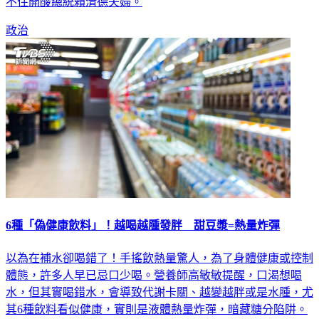
不住開酸總統賴清德夫婦。
政治
6種「偽健康飲料」！越喝越腫發胖 甜豆漿=熱量炸彈
以為在補水卻喝錯了！手搖飲熱量驚人，為了身體健康或控制
體態，許多人早已忌口少喝。營養師高敏敏提醒，口渴想喝
水，但其實喝錯水，會導致代謝卡關、越變越胖或是水腫，尤
其6種飲料看似健康，實則是液體熱量炸彈，暗藏糖分陷阱。