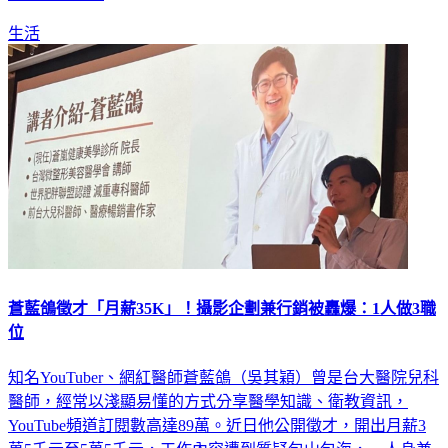
生活
蒼藍鴿徵才「月薪35K」！攝影企劃兼行銷被轟爆：1人做3職
位
知名YouTuber、網紅醫師蒼藍鴿（吳其穎）曾是台大醫院兒科
醫師，經常以淺顯易懂的方式分享醫學知識、衛教資訊，
YouTube頻道訂閱數高達89萬。近日他公開徵才，開出月薪3