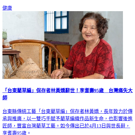
健康
「台東藺草編」保存者林黃嬌辭世！享耆壽95歲 台灣痛失大
師
台東縣傳統工藝「台東藺草編」保存者林黃嬌，長年致力於傳
承與推廣，以一雙巧手賦予藺草編織作品新生命，也影響後進
匠師，豐富台灣藺草工藝。如今傳出已於4月13日與世長辭，
享耆壽95歲。