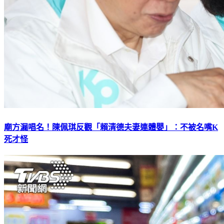
廟方漏唱名！陳佩琪反觀「賴清德夫妻連體嬰」：不被名嘴K
死才怪