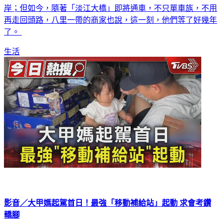
岸；但如今，隨著「淡江大橋」即將通車，不只單車族，不用
再走回頭路，八里一帶的商家也說，這一刻，他們等了好幾年
了。
生活
影音／大甲媽起駕首日！最強「移動補給站」起動 求會考鑽
轎腳