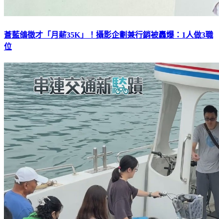
蒼藍鴿徵才「月薪35K」！攝影企劃兼行銷被轟爆：1人做3職
位