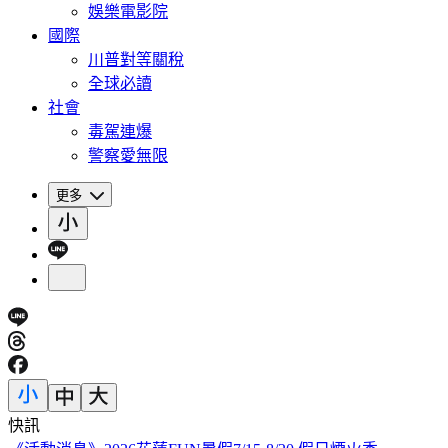
娛樂電影院
國際
川普對等關稅
全球必讀
社會
毒駕連爆
警察愛無限
更多
快訊