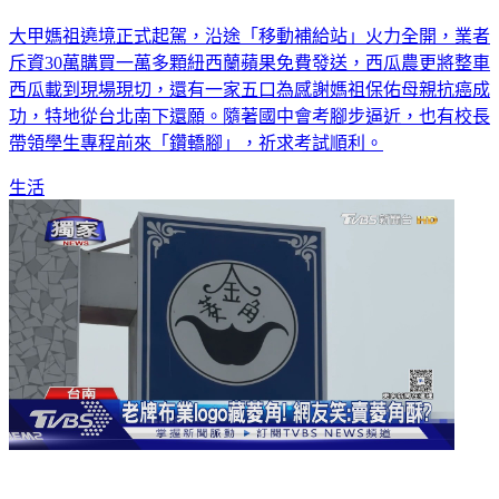
大甲媽祖遶境正式起駕，沿途「移動補給站」火力全開，業者
斥資30萬購買一萬多顆紐西蘭蘋果免費發送，西瓜農更將整車
西瓜載到現場現切，還有一家五口為感謝媽祖保佑母親抗癌成
功，特地從台北南下還願。隨著國中會考腳步逼近，也有校長
帶領學生專程前來「鑽轎腳」，祈求考試順利。
生活