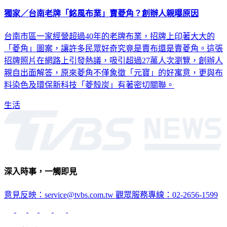
獨家／台南老牌「銘風布業」賣菱角？創辦人親曝原因
台南市區一家經營超過40年的老牌布業，招牌上印著大大的
「菱角」圖案，讓許多民眾好奇究竟是賣布還是賣菱角。這張
招牌照片在網路上引發熱議，吸引超過27萬人次瀏覽，創辦人
親自出面解答，原來菱角不僅象徵「元寶」的好寓意，更與布
料染色及環保新科技「菱殼炭」有著密切關聯。
生活
深入時事，一觸即見
意見反映：service@tvbs.com.tw
觀眾服務專線：02-2656-1599