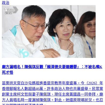
政治
廟方漏唱名！陳佩琪反觀「賴清德夫妻連體嬰」：不被名嘴K
死才怪
苗栗拱天宮白沙屯媽祖進香是宗教界年度盛事，今（2026）年
香燈腳報名人數超過46萬，許多政治人物也共襄盛舉。民眾黨
創黨主席柯文哲與妻子陳佩琪、現任主席黃國昌一同參拜，廟
方人員唱名時一度漏掉陳佩琪。對此，她還原現場狀況，也忍