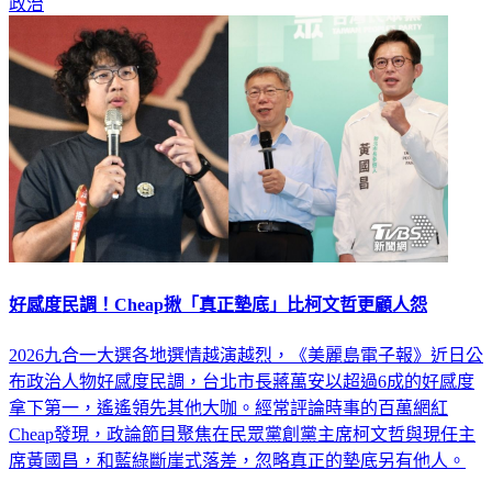
政治
好感度民調！Cheap揪「真正墊底」比柯文哲更顧人怨
2026九合一大選各地選情越演越烈，《美麗島電子報》近日公
布政治人物好感度民調，台北市長蔣萬安以超過6成的好感度
拿下第一，遙遙領先其他大咖。經常評論時事的百萬網紅
Cheap發現，政論節目聚焦在民眾黨創黨主席柯文哲與現任主
席黃國昌，和藍綠斷崖式落差，忽略真正的墊底另有他人。