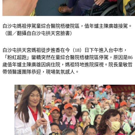
白沙屯媽祖停駕童綜合醫院梧棲院區，值年爐主陳廣雄接駕。
（圖／翻攝自白沙屯拱天宮臉書）
白沙屯拱天宮媽祖徒步進香在今（18）日下午進入台中市，
「粉紅超跑」鑾轎突然在童綜合醫院梧棲院區停駕，原因是86
歲值年爐主陳廣雄因病住院，媽祖特地進院探視。院長童敏哲
帶領醫護團隊恭迎，現場氣氛感人。