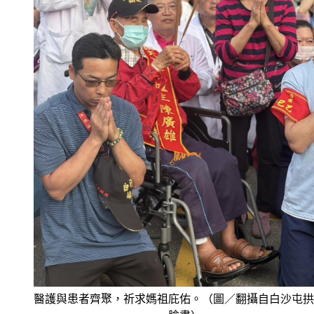
醫護與患者齊聚，祈求媽祖庇佑。（圖／翻攝自白沙屯拱