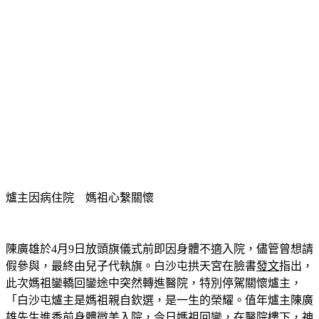
爐主因病住院　媽祖心繫關懷
陳廣雄於4月9日放頭旗儀式前即因身體不適入院，儘管曾想請
假參與，最終由兒子代執旗。白沙屯拱天宮在臉書
發文
指出，
此次媽祖鑾轎回鑾途中突然轉進醫院，特別停駕關懷爐主，
「白沙屯爐主是媽祖親自欽選，是一生的榮耀。值年爐主陳廣
雄先生進香前身體微恙入院，今日媽祖回鑾，在醫院樓下，神