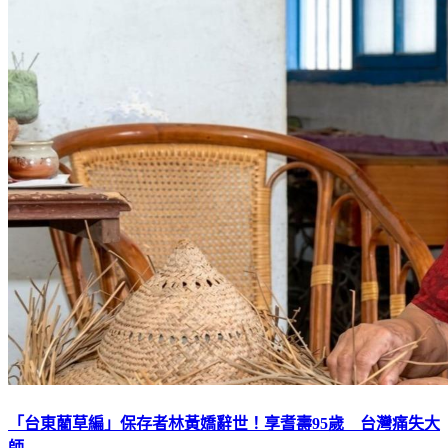
「台東藺草編」保存者林黃嬌辭世！享耆壽95歲 台灣痛失大
師