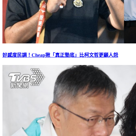
好感度民調！Cheap揪「真正墊底」比柯文哲更顧人怨