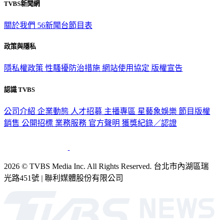
TVBS新聞網
關於我們
56新聞台節目表
政策與隱私
隱私權政策
性騷擾防治措施
網站使用協定
版權宣告
認識 TVBS
公司介紹
企業動態
人才招募
主播專區
星藝象娛樂
節目版權
銷售
公開招標
業務服務
官方聲明
獲獎紀錄／認證
2026 © TVBS Media Inc. All Rights Reserved. 台北市內湖區瑞
光路451號 | 聯利媒體股份有限公司