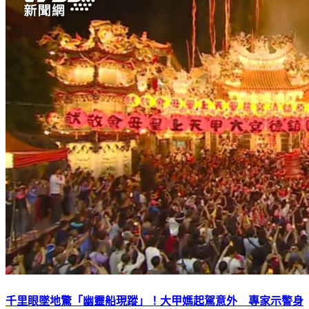
千里眼墜地驚「幽靈船現蹤」！大甲媽起駕意外 專家示警身