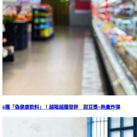
6種「偽健康飲料」！越喝越腫發胖 甜豆漿=熱量炸彈