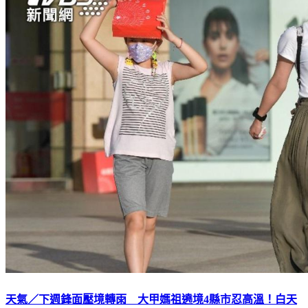
天氣／下週鋒面壓境轉雨 大甲媽祖遶境4縣市忍高溫！白天