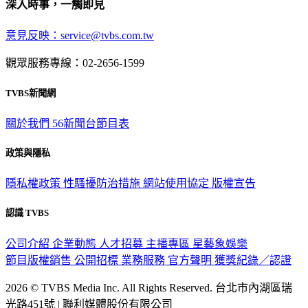
深入時事，一觸即見
意見反映：service@tvbs.com.tw
觀眾服務專線：02-2656-1599
TVBS新聞網
關於我們
56新聞台節目表
政策與隱私
隱私權政策
性騷擾防治措施
網站使用協定
版權宣告
認識 TVBS
公司介紹
企業動態
人才招募
主播專區
星藝象娛樂
節目版權銷售
公開招標
業務服務
官方聲明
獲獎紀錄／認證
2026 © TVBS Media Inc. All Rights Reserved. 台北市內湖區瑞
光路451號 | 聯利媒體股份有限公司