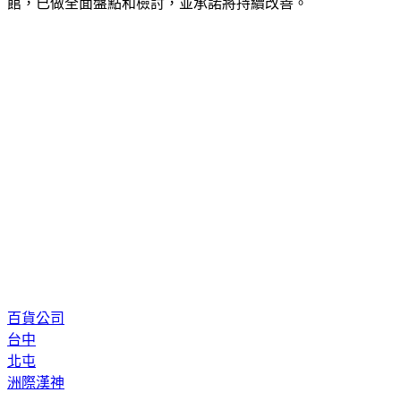
館，已做全面盤點和檢討，並承諾將持續改善。
百貨公司
台中
北屯
洲際漢神