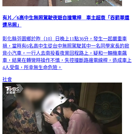
有片／6高中生無照駕駛夜遊自撞電桿 車主超衰「吞罰單還
遭吊照」
彰化縣芬園鄉於昨（10）日晚上11點36分，發生一起嚴重車
禍，當時有6名高中生從台中無照駕駛其中一名同學家長的掀
背小汽車，一行人去南投看夜景回程路上，疑和一輛機車飆
車，結果在轉彎時操作不慎，失控撞斷路邊電線桿，造成車上
4人受傷，所幸無生命危險。
社會