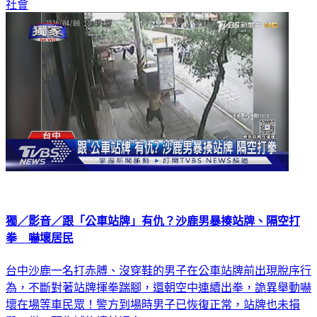
社會
獨／影音／跟「公車站牌」有仇？沙鹿男暴揍站牌、隔空打
拳 嚇壞居民
台中沙鹿一名打赤膊、沒穿鞋的男子在公車站牌前出現脫序行
為，不斷對著站牌揮拳踹腳，還朝空中連續出拳，詭異舉動嚇
壞在場等車民眾！警方到場時男子已恢復正常，站牌也未損