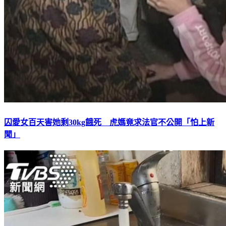
囚愛女百天害她剩30kg餓死 虎媽竟求法官不公開「怕上新
聞」