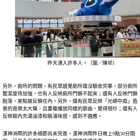
昨天湧入許多人。（圖／陳祁）
另外，廁所的問題，有民眾感覺廁所還沒驗收完畢，部分廁所
整潔度待加強，也有人反映廁所門鎖不起來；還有人反映門鎖
脫落，差點被反鎖在內。另外，還有民眾反映「光嶼中庭」造
景的音樂太大聲，且重複播放同樣的歌曲，覺得很吵；還有人
反映館內充滿油漆和裝潢味道，感到不適應。
漢神洲際的許多細節尚未完善，漢神洲際昨日晚上9點30分閉