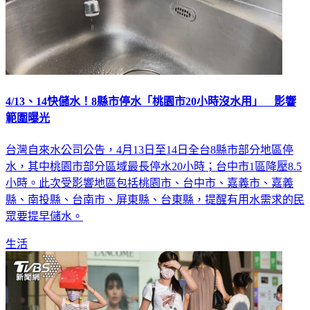
4/13、14快儲水！8縣市停水「桃園市20小時沒水用」 影響
範圍曝光
台灣自來水公司公告，4月13日至14日全台8縣市部分地區停
水，其中桃園市部分區域最長停水20小時；台中市1區降壓8.5
小時。此次受影響地區包括桃園市、台中市、嘉義市、嘉義
縣、南投縣、台南市、屏東縣、台東縣，提醒有用水需求的民
眾要提早儲水。
生活