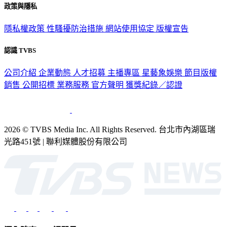
政策與隱私
隱私權政策
性騷擾防治措施
網站使用協定
版權宣告
認識 TVBS
公司介紹
企業動態
人才招募
主播專區
星藝象娛樂
節目版權
銷售
公開招標
業務服務
官方聲明
獲獎紀錄／認證
2026 © TVBS Media Inc. All Rights Reserved. 台北市內湖區瑞
光路451號 | 聯利媒體股份有限公司