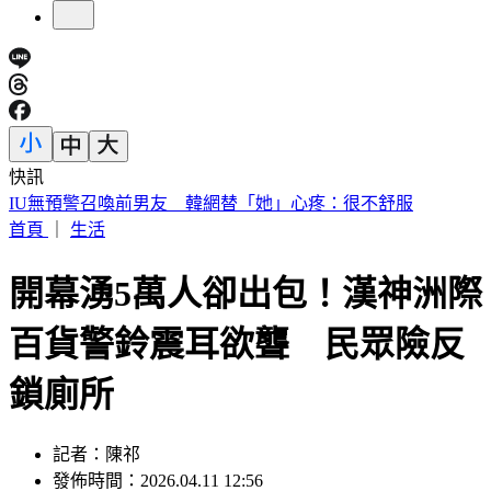
快訊
中國出入境新規將上路 陸委會曝「這類人」最危險
首頁
｜
生活
開幕湧5萬人卻出包！漢神洲際
百貨警鈴震耳欲聾 民眾險反
鎖廁所
記者：陳祁
發佈時間：2026.04.11 12:56