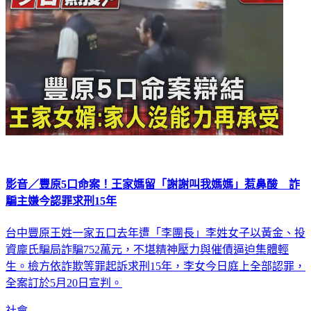
影音／豐原5口命案！王家媽留「謝謝叫我媽媽」惹鼻酸 詐
騙主嫌今認罪求刑15年
台中豐原王姓一家五口去年遭「李團長」李姓女子以黃金、投
資龐氏騙局詐騙752萬元，不堪精神壓力與催債逼迫集體輕
生。檢方依詐欺等罪起訴求刑15年，李女今日庭上全部認罪，
全案訂於5月20日宣判。
社會