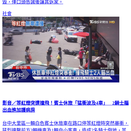
毀，僅口頭告誡後讓其返家。
社會
影音／等紅燈突遭撞飛！賓士休旅「猛衝波及4車」 2騎士腦
出血進加護病房
台中大里區一輛白色賓士休旅車在路口停等紅燈時突然暴衝，
猛烈撞擊前方3輛機車及1輛自小客車，造成2名騎士倒地，其