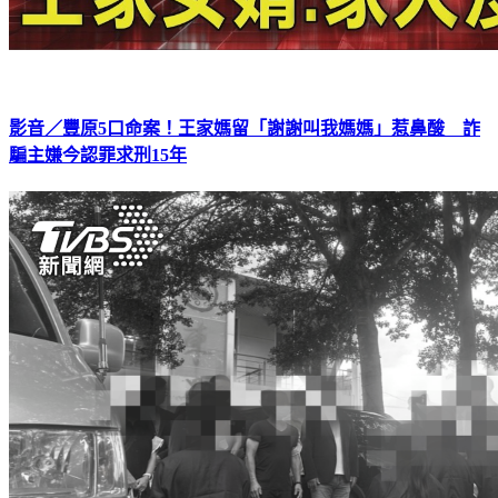
影音／豐原5口命案！王家媽留「謝謝叫我媽媽」惹鼻酸 詐
騙主嫌今認罪求刑15年