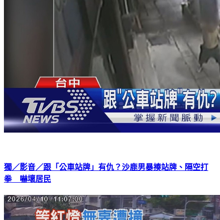
獨／影音／跟「公車站牌」有仇？沙鹿男暴揍站牌、隔空打
拳 嚇壞居民