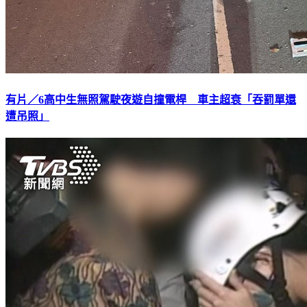
有片／6高中生無照駕駛夜遊自撞電桿 車主超衰「吞罰單還
遭吊照」