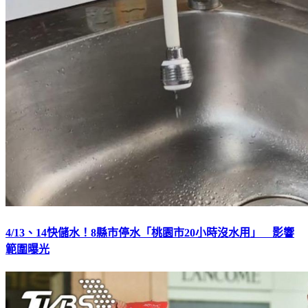
4/13、14快儲水！8縣市停水「桃園市20小時沒水用」 影響
範圍曝光