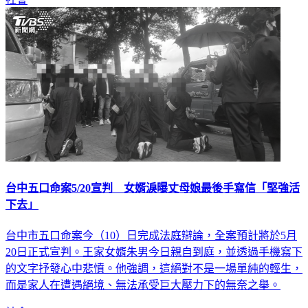
台中五口命案5/20宣判 女婿淚曝丈母娘最後手寫信「堅強活
下去」
台中市五口命案今（10）日完成法庭辯論，全案預計將於5月
20日正式宣判。王家女婿朱男今日親自到庭，並透過手機寫下
的文字抒發心中悲憤。他強調，這絕對不是一場單純的輕生，
而是家人在遭遇絕境、無法承受巨大壓力下的無奈之舉。