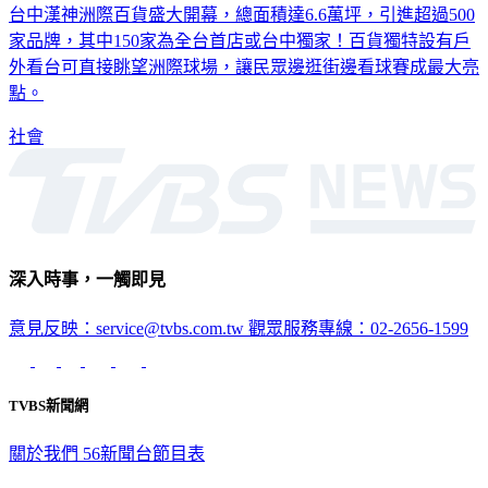
台中漢神洲際百貨盛大開幕，總面積達6.6萬坪，引進超過500
家品牌，其中150家為全台首店或台中獨家！百貨獨特設有戶
外看台可直接眺望洲際球場，讓民眾邊逛街邊看球賽成最大亮
點。
社會
深入時事，一觸即見
意見反映：service@tvbs.com.tw
觀眾服務專線：02-2656-1599
TVBS新聞網
關於我們
56新聞台節目表