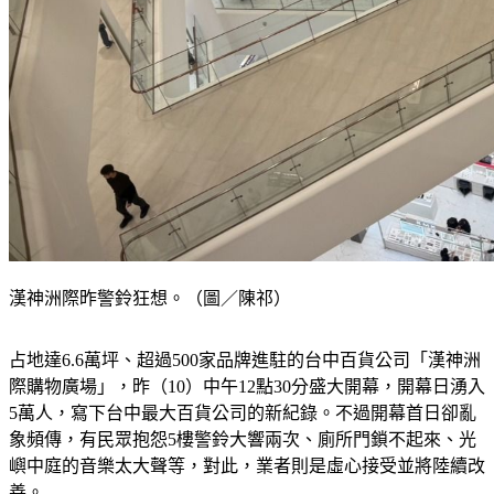
漢神洲際昨警鈴狂想。（圖／陳祁）
占地達6.6萬坪、超過500家品牌進駐的台中百貨公司「漢神洲
際購物廣場」，昨（10）中午12點30分盛大開幕，開幕日湧入
5萬人，寫下台中最大百貨公司的新紀錄。不過開幕首日卻亂
象頻傳，有民眾抱怨5樓警鈴大響兩次、廁所門鎖不起來、光
嶼中庭的音樂太大聲等，對此，業者則是虛心接受並將陸續改
善。