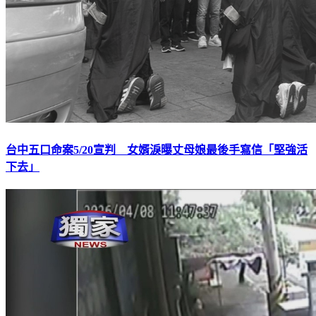
台中五口命案5/20宣判 女婿淚曝丈母娘最後手寫信「堅強活
下去」