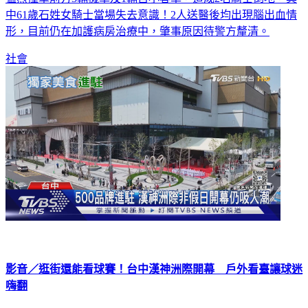
中61歲石姓女騎士當場失去意識！2人送醫後均出現腦出血情
形，目前仍在加護病房治療中，肇事原因待警方釐清。
社會
影音／逛街還能看球賽！台中漢神洲際開幕 戶外看臺讓球迷
嗨翻