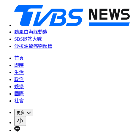
颱風白海豚動態
SBS歌謠大戰
沙拉油致癌物超標
首頁
即時
生活
政治
娛樂
國際
社會
更多