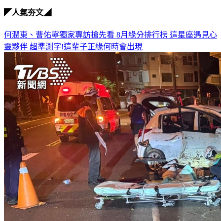
◤人氣夯文◢
何潤東、曹佑寧獨家專訪搶先看
8月緣分排行榜 這星座遇見心
靈夥伴
超準測字!這輩子正緣何時會出現