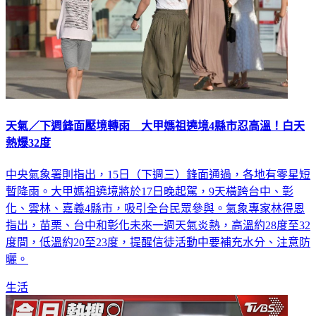
天氣／下週鋒面壓境轉雨 大甲媽祖遶境4縣市忍高溫！白天
熱爆32度
中央氣象署則指出，15日（下週三）鋒面通過，各地有零星短
暫降雨。大甲媽祖遶境將於17日晚起駕，9天橫跨台中、彰
化、雲林、嘉義4縣市，吸引全台民眾參與。氣象專家林得恩
指出，苗栗、台中和彰化未來一週天氣炎熱，高溫約28度至32
度間，低溫約20至23度，提醒信徒活動中要補充水分、注意防
曬。
生活