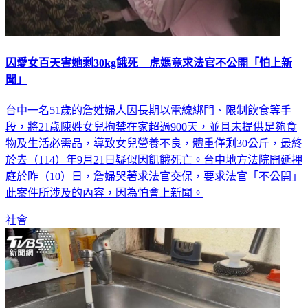
囚愛女百天害她剩30kg餓死 虎媽竟求法官不公開「怕上新
聞」
台中一名51歲的詹姓婦人因長期以電線綁門、限制飲食等手
段，將21歲陳姓女兒拘禁在家超過900天，並且未提供足夠食
物及生活必需品，導致女兒營養不良，體重僅剩30公斤，最終
於去（114）年9月21日疑似因飢餓死亡。台中地方法院開延押
庭於昨（10）日，詹婦哭著求法官交保，要求法官「不公開」
此案件所涉及的內容，因為怕會上新聞。
社會