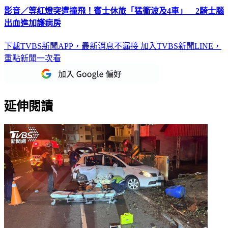
影音／等紅燈突遭撞飛！賓士休旅「猛衝波及4車」 2騎士腦
出血進加護病房
下載TVBS新聞APP，最新消息不漏接
加入TVBS新聞LINE，
重點新聞一次看
延伸閱讀