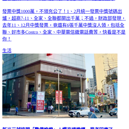
發票中獎1000萬，不領充公了！1、2月統一發票中獎號碼出
爐，超商7-11、全家、全聯都開出千萬；不過，財政部發現，
去年11、12月中獎發票，竟還有6張千萬中獎沒人領，包括全
聯、好市多Costco、全家、中華電信繳電話費等，快看是不是
你！
生活
新光三越這間「驚傳熄燈」！爆商場撤櫃 業者回應了