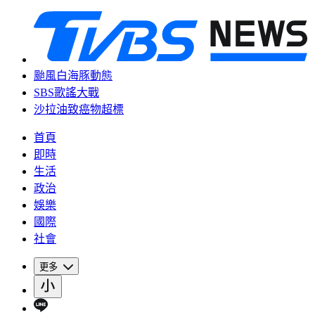
颱風白海豚動態
SBS歌謠大戰
沙拉油致癌物超標
首頁
即時
生活
政治
娛樂
國際
社會
更多