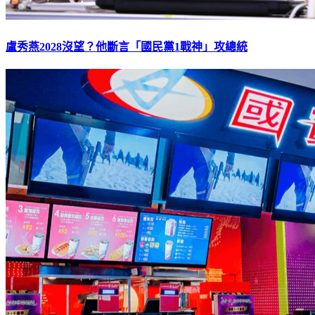
盧秀燕2028沒望？他斷言「國民黨1戰神」攻總統