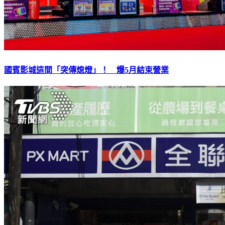
國賓影城這間「突傳熄燈」！ 爆5月結束營業