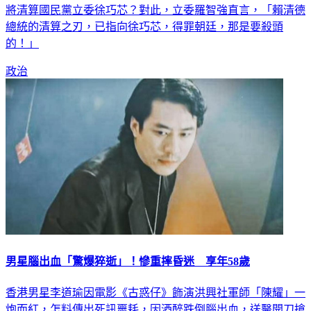
總統的清算之刃，已指向徐巧芯，得罪朝廷，那是要殺頭
的！」
政治
男星腦出血「驚爆猝逝」！慘重摔昏迷 享年58歲
香港男星李道瑜因電影《古惑仔》飾演洪興社軍師「陳耀」一
炮而紅，怎料傳出死訊噩耗，因酒醉跌倒腦出血，送醫開刀搶
救不治，享年58歲。