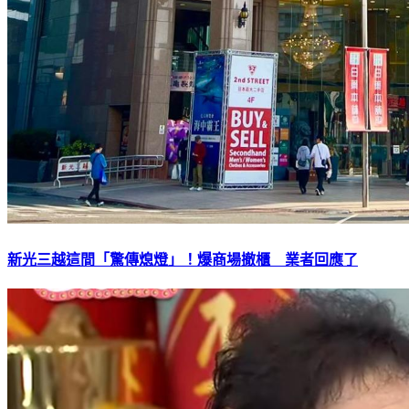
新光三越這間「驚傳熄燈」！爆商場撤櫃 業者回應了