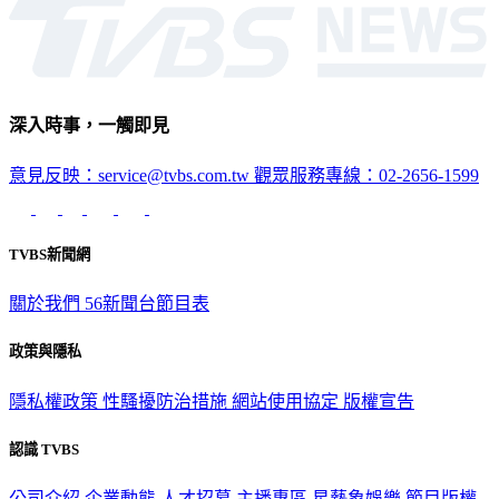
深入時事，一觸即見
意見反映：service@tvbs.com.tw
觀眾服務專線：02-2656-1599
TVBS新聞網
關於我們
56新聞台節目表
政策與隱私
隱私權政策
性騷擾防治措施
網站使用協定
版權宣告
認識 TVBS
公司介紹
企業動態
人才招募
主播專區
星藝象娛樂
節目版權
銷售
公開招標
業務服務
官方聲明
獲獎紀錄／認證