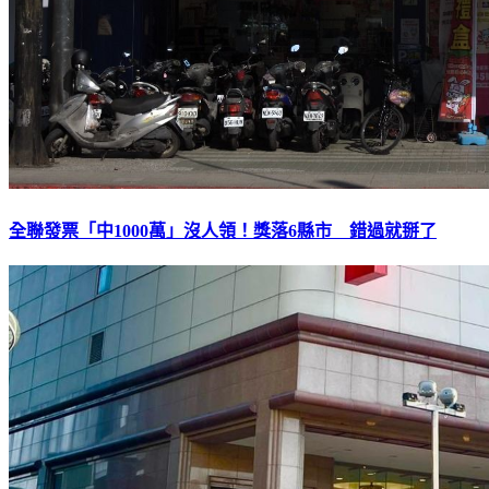
全聯發票「中1000萬」沒人領！獎落6縣市 錯過就掰了