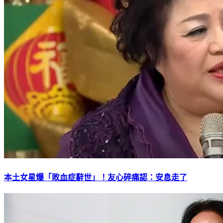
本土女星爆「敗血症辭世」！友心碎痛認：安息走了