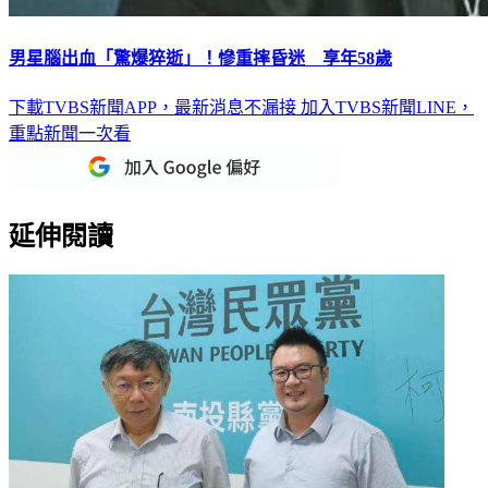
男星腦出血「驚爆猝逝」！慘重摔昏迷 享年58歲
下載TVBS新聞APP，最新消息不漏接
加入TVBS新聞LINE，
重點新聞一次看
延伸閱讀