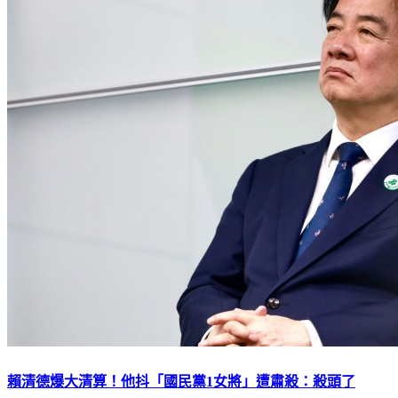
賴清德爆大清算！他抖「國民黨1女將」遭肅殺：殺頭了