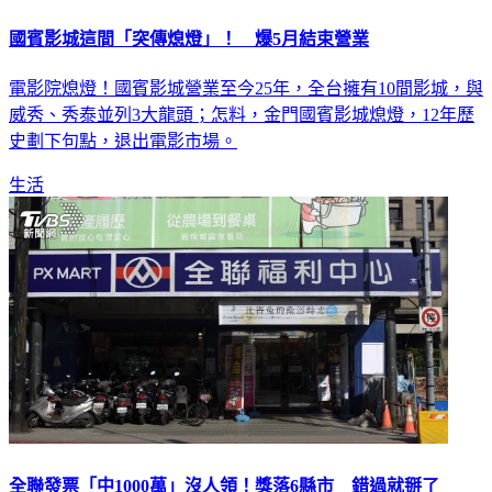
國賓影城這間「突傳熄燈」！ 爆5月結束營業
電影院熄燈！國賓影城營業至今25年，全台擁有10間影城，與
威秀、秀泰並列3大龍頭；怎料，金門國賓影城熄燈，12年歷
史劃下句點，退出電影市場。
生活
全聯發票「中1000萬」沒人領！獎落6縣市 錯過就掰了