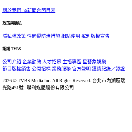
關於我們
56新聞台節目表
政策與隱私
隱私權政策
性騷擾防治措施
網站使用協定
版權宣告
認識 TVBS
公司介紹
企業動態
人才招募
主播專區
星藝象娛樂
節目版權銷售
公開招標
業務服務
官方聲明
獲獎紀錄／認證
2026 © TVBS Media Inc. All Rights Reserved. 台北市內湖區瑞
光路451號 | 聯利媒體股份有限公司