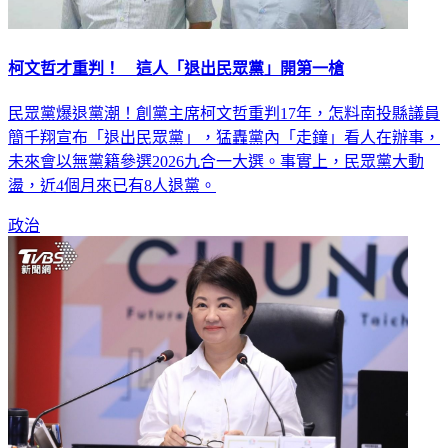
柯文哲才重判！ 這人「退出民眾黨」開第一槍
民眾黨爆退黨潮！創黨主席柯文哲重判17年，怎料南投縣議員
簡千翔宣布「退出民眾黨」，猛轟黨內「走鐘」看人在辦事，
未來會以無黨籍參選2026九合一大選。事實上，民眾黨大動
盪，近4個月來已有8人退黨。
政治