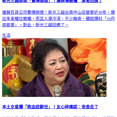
連鎖百貨公司驚傳熄燈！新光三越台南中山店營業近30年，爆
出多家櫃位撤櫃，而且人潮冷清，不少廠商、櫃姐爆料「10月
底歇業」。對此，新光三越回應了。
生活
本土女星爆「敗血症辭世」！友心碎痛認：安息走了
台灣女星「全能歌后」夏萍傳出病逝，因泌尿道感染，進而引