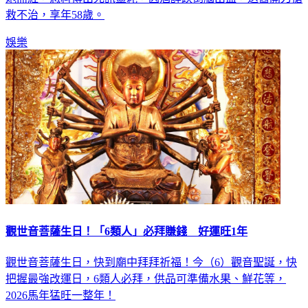
娛樂
觀世音菩薩生日！「6類人」必拜賺錢 好運旺1年
觀世音菩薩生日，快到廟中拜拜祈福！今（6）觀音聖誕，快
把握最強改運日，6類人必拜，供品可準備水果、鮮花等，
2026馬年猛旺一整年！
生活