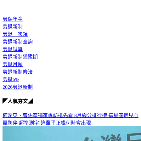
勞保年金
勞退新制
勞退一次領
勞退新制查詢
勞退試算
勞退新制猶豫期
勞退月領
勞退新制修法
勞退6%
2026勞退新制
◤人氣夯文◢
何潤東、曹佑寧獨家專訪搶先看
8月緣分排行榜 這星座遇見心
靈夥伴
超準測字!這輩子正緣何時會出現