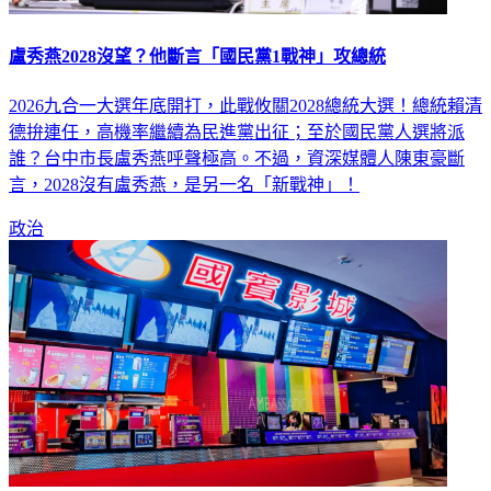
盧秀燕2028沒望？他斷言「國民黨1戰神」攻總統
2026九合一大選年底開打，此戰攸關2028總統大選！總統賴清
德拚連任，高機率繼續為民進黨出征；至於國民黨人選將派
誰？台中市長盧秀燕呼聲極高。不過，資深媒體人陳東豪斷
言，2028沒有盧秀燕，是另一名「新戰神」！
政治