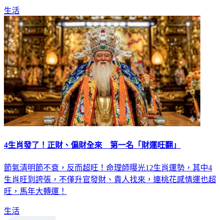
4生肖發了！正財、偏財全來 第一名「財運旺翻」
節氣清明節不衰，反而超旺！命理師曝光12生肖運勢，其中4
生肖旺到誇張，不僅升官發財、貴人找來，連桃花感情運也超
旺，馬年大轉運！
生活