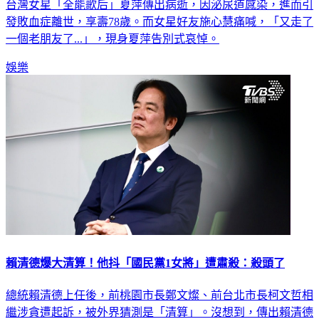
發敗血症離世，享壽78歲。而女星好友施心慧痛喊，「又走了
一個老朋友了...」，現身夏萍告別式哀悼。
娛樂
賴清德爆大清算！他抖「國民黨1女將」遭肅殺：殺頭了
總統賴清德上任後，前桃園市長鄭文燦、前台北市長柯文哲相
繼涉貪遭起訴，被外界猜測是「清算」。沒想到，傳出賴清德
將清算國民黨立委徐巧芯？對此，立委羅智強直言，「賴清德