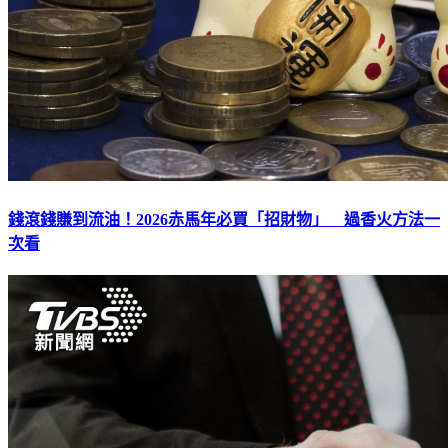
錢滾錢賺到流油！2026赤馬年必買「招財物」 過香火方法一
次看