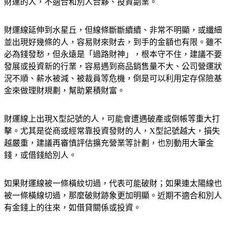
財運的人，不適合和別人合夥、投資副業。
財運線延伸到水星丘，但線條斷斷續續、非常不明顯，或纖細
並出現好幾條的人，容易財來財去，到手的金額也有限。雖不
必為錢發愁，但永遠是「過路財神」，根本守不住，建議不要
發展或投資新的行業，容易遇到商品銷售量不大、公司營運狀
況不順、薪水被減、被裁員等危機，倒是可以利用定存保險基
金來做理財規劃，幫助累積財富。
財運線上出現X型記號的人，可能會遭遇破產或倒帳等重大打
擊。尤其是從商或經常靠投資發財的人，X型記號越大，損失
越嚴重，建議再審慎評估擴充營業等計劃，也別動用大筆金
錢，或借錢給別人。
如果財運線被一條橫紋切過，代表可能破財；如果連太陽線也
被一條橫線切過，那麼破財跡象更加明顯。近期不適合和別人
有金錢上的往來，如借貸關係或投資。