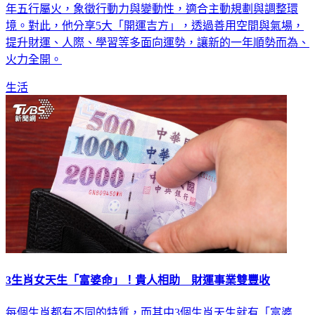
年五行屬火，象徵行動力與變動性，適合主動規劃與調整環
境。對此，他分享5大「開運吉方」，透過善用空間與氣場，
提升財運、人際、學習等多面向運勢，讓新的一年順勢而為、
火力全開。
生活
3生肖女天生「富婆命」！貴人相助 財運事業雙豐收
每個生肖都有不同的特質，而其中3個生肖天生就有「富婆