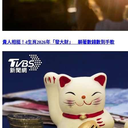
貴人相挺！4生肖2026年「發大財」 躺著數錢數到手軟