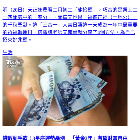
明（20日）天正逢農曆二月初二「龍抬頭」，巧合的是遇上二
十四節氣中的「春分」，而這天也是「福德正神（土地公）」
的千秋聖誕。這「三合一」大吉日讓這一天成為一年中最重要
的祈福轉運日，塔羅牌老師艾菲爾就分享了4個方法，為自己
招來好兆頭。
生活
錢數到手軟！3星座運勢暴漲 「黃金3年」有望財富自由