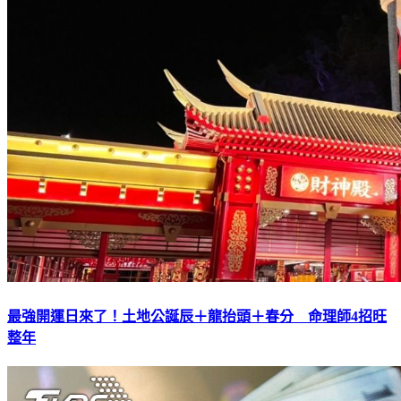
最強開運日來了！土地公誕辰＋龍抬頭＋春分 命理師4招旺
整年