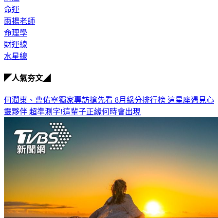
命運
雨揚老師
命理學
財運線
水星線
◤人氣夯文◢
何潤東、曹佑寧獨家專訪搶先看
8月緣分排行榜 這星座遇見心
靈夥伴
超準測字!這輩子正緣何時會出現