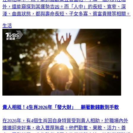
外，還能窺探到其運勢吉凶。而「人中」的長短、寬窄、深
淺、曲直狀態，都與壽命長短、子女多寡、貧富貴賤等相關。
生活
貴人相挺！4生肖2026年「發大財」 躺著數錢數到手軟
在2026年，有4個生肖因自身特質受到貴人相助，於職場內外
連連迎來好事，收入豐厚無虞。他們勤奮、果敢、活力、善