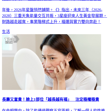
年後，2026年星盤悄然鋪開。《》指出，未來三年（2026-
2028）三重天象能量交互共振，3星座迎來人生黃金發展期，
財路越走越寬，事業階梯式上升，福運與實力雙向奔赴！
生活
長壽又富貴！臉上1部位「越長越有福」 注定極權極貴
在命相學中，除了能通過觀察五官面相，了解一個人的性格