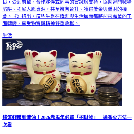
良，受到前輩、合作夥伴或同事的賞識與支持，協助避開職場
陷阱、拓展人脈資源，甚至擁有晉升、獲得獎金與偏財的機
會。《》指出，這些生肖在職涯與生活層面都將迎來顯著的正
面轉變，享受物質與精神雙重收穫。
生活
錢滾錢賺到流油！2026赤馬年必買「招財物」 過香火方法一
次看