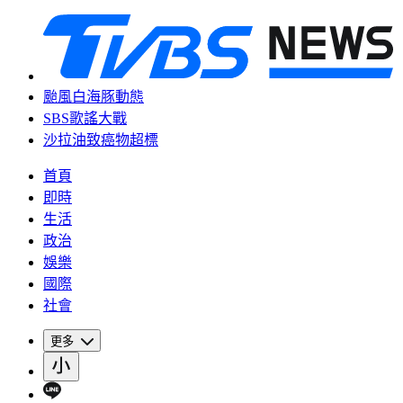
颱風白海豚動態
SBS歌謠大戰
沙拉油致癌物超標
首頁
即時
生活
政治
娛樂
國際
社會
更多