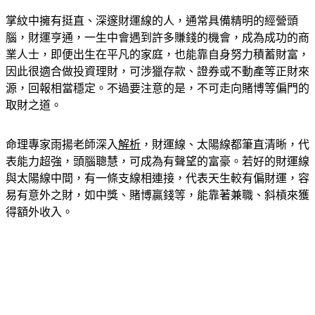
掌紋中擁有挺直、深邃財運線的人，通常具備精明的經營頭
腦，財運亨通，一生中會遇到許多賺錢的機會，成為成功的商
業人士，即便出生在平凡的家庭，也能靠自身努力積蓄財富，
因此很適合做投資理財，可涉獵存款、證券或不動產等正財來
源，回報相當穩定。不過要注意的是，不可走向賭博等偏門的
取財之道。
命理專家雨揚老師深入
解析
，財運線、太陽線都筆直清晰，代
表能力超強，頭腦聰慧，可成為有聲望的富豪。若好的財運線
與太陽線中間，有一條支線相連接，代表天生較有偏財運，容
易有意外之財，如中獎、賭博贏錢等，能靠著兼職、斜槓來獲
得額外收入。