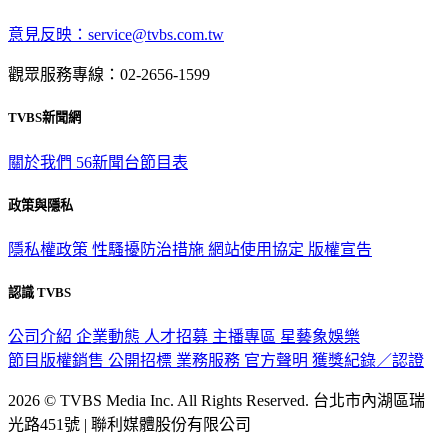
意見反映：service@tvbs.com.tw
觀眾服務專線：02-2656-1599
TVBS新聞網
關於我們
56新聞台節目表
政策與隱私
隱私權政策
性騷擾防治措施
網站使用協定
版權宣告
認識 TVBS
公司介紹
企業動態
人才招募
主播專區
星藝象娛樂
節目版權銷售
公開招標
業務服務
官方聲明
獲獎紀錄／認證
2026 © TVBS Media Inc. All Rights Reserved. 台北市內湖區瑞
光路451號 | 聯利媒體股份有限公司