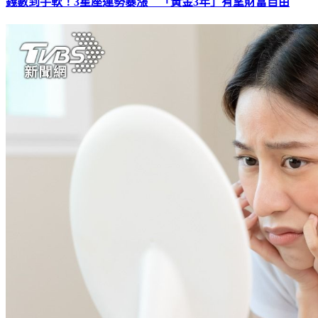
錢數到手軟！3星座運勢暴漲 「黃金3年」有望財富自由