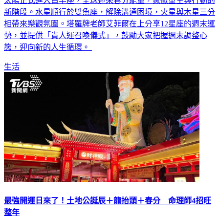
太陽正式進入白羊座，全球迎來春分能量，象徵重生與行動的
新階段。水星順行於雙魚座，解除溝通困境，火星與木星三分
相帶來樂觀氛圍。塔羅牌老師艾菲爾在上分享12星座的週末運
勢，並提供「貴人運召喚儀式」，鼓勵大家把握週末調整心
態，迎向新的人生循環。
生活
最強開運日來了！土地公誕辰＋龍抬頭＋春分 命理師4招旺
整年