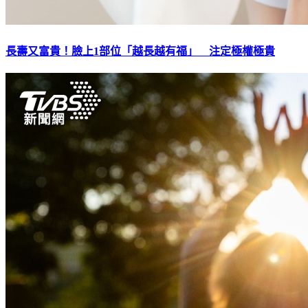
長壽又富貴！臉上1部位「越長越有福」 注定極權極貴