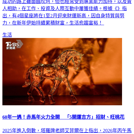
成功的路上雖面臨坎坷，但也經常受到專業能力加持，以及貴
人相助，在工作、投資及人際互動中屢獲佳績。根據《》指
出，有4個星座將在1至2月迎來財運新高，因自身特質與努
力，在新年伊始持續累積財富，生活愈趨富裕！
生活
60年一遇！赤馬年火力全開 「5開運吉方」招財、旺桃花
2025年進入倒數，塔羅牌老師艾菲爾在上指出，2026年丙午馬