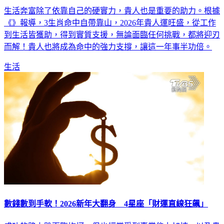
生活奔富除了依靠自己的硬實力，貴人也是重要的助力。根據
《》報導，3生肖命中自帶靠山，2026年貴人運旺盛，從工作
到生活皆獲助，得到實質支援，無論面臨任何挑戰，都將迎刃
而解！貴人也將成為命中的強力支撐，讓這一年事半功倍。
生活
數錢數到手軟！2026新年大翻身 4星座「財運直線狂飆」