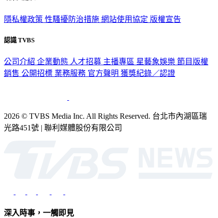
隱私權政策
性騷擾防治措施
網站使用協定
版權宣告
認識 TVBS
公司介紹
企業動態
人才招募
主播專區
星藝象娛樂
節目版權
銷售
公開招標
業務服務
官方聲明
獲獎紀錄／認證
2026 © TVBS Media Inc. All Rights Reserved. 台北市內湖區瑞
光路451號 | 聯利媒體股份有限公司
深入時事，一觸即見