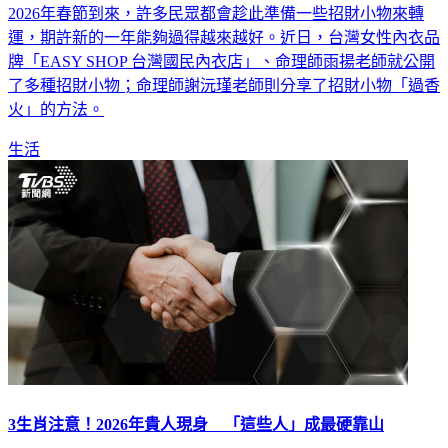
2026年春節到來，許多民眾都會趁此準備一些招財小物來轉
運，期許新的一年能夠過得越來越好。近日，台灣女性內衣品
牌「EASY SHOP 台灣國民內衣店」、命理師雨揚老師就公開
了多種招財小物；命理師謝沅瑾老師則分享了招財小物「過香
火」的方法。
生活
3生肖注意！2026年貴人現身 「這些人」成最硬靠山