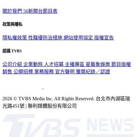
關於我們
56新聞台節目表
政策與隱私
隱私權政策
性騷擾防治措施
網站使用協定
版權宣告
認識 TVBS
公司介紹
企業動態
人才招募
主播專區
星藝象娛樂
節目版權
銷售
公開招標
業務服務
官方聲明
獲獎紀錄／認證
2026 © TVBS Media Inc. All Rights Reserved. 台北市內湖區瑞
光路451號 | 聯利媒體股份有限公司