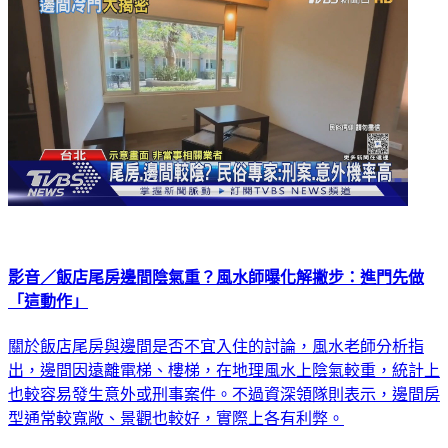
影音／飯店尾房邊間陰氣重？風水師曝化解撇步：進門先做
「這動作」
關於飯店尾房與邊間是否不宜入住的討論，風水老師分析指
出，邊間因遠離電梯、樓梯，在地理風水上陰氣較重，統計上
也較容易發生意外或刑事案件。不過資深領隊則表示，邊間房
型通常較寬敞、景觀也較好，實際上各有利弊。
生活