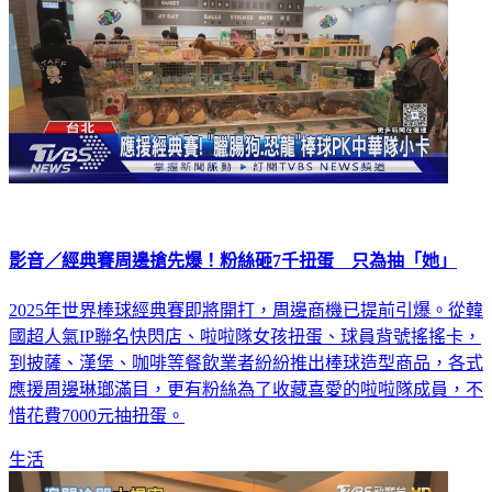
影音／經典賽周邊搶先爆！粉絲砸7千扭蛋 只為抽「她」
2025年世界棒球經典賽即將開打，周邊商機已提前引爆。從韓
國超人氣IP聯名快閃店、啦啦隊女孩扭蛋、球員背號搖搖卡，
到披薩、漢堡、咖啡等餐飲業者紛紛推出棒球造型商品，各式
應援周邊琳瑯滿目，更有粉絲為了收藏喜愛的啦啦隊成員，不
惜花費7000元抽扭蛋。
生活