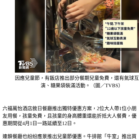
因應兒童節，有飯店推出部分餐期兒童免費，還有氣球互
演、糖果袋裝滿活動。（圖／TVBS）
六福萬怡酒店敘日餐廳推出獨特優惠方案，2位大人帶1位小朋
友用餐，孩童免費，且孩童的身高體重還能折抵大人餐費，優
惠期間從4月1日一路延續至12日。
連鎖餐廳也紛紛應景推出兒童節優惠。牛排館「牛室」推出買
大送小方案，1位大人點1份排餐，符合條件的孩童即可免費享