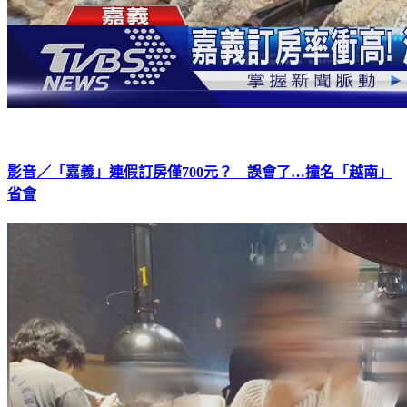
影音／「嘉義」連假訂房僅700元？ 誤會了…撞名「越南」
省會