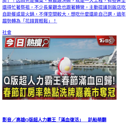
還得忙著祭祖，不少長輩觀念也跟著轉彎，主動提議到飯店吃
自助餐或是火鍋，不僅空間較大，想吃什麼還能自己選，過年
趨勢轉為「花錢買輕鬆」！
社會
影音／高雄Q版超人力霸王「滿血復活」 趴船萌翻
高雄愛河灣的Q版初代超人力霸王在消風6天後，趕在小年夜