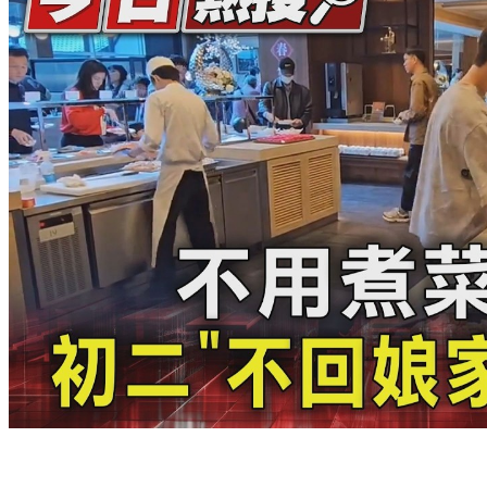
影音／不用煮菜、洗碗！ 初二「不回娘家」 掀外食潮