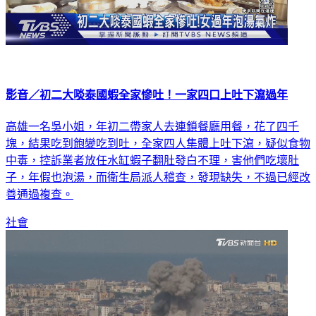
影音／初二大啖泰國蝦全家慘吐！一家四口上吐下瀉過年
高雄一名吳小姐，年初二帶家人去連鎖餐廳用餐，花了四千
塊，結果吃到飽變吃到吐，全家四人集體上吐下瀉，疑似食物
中毒，控訴業者放任水缸蝦子翻肚發白不理，害他們吃壞肚
子，年假也泡湯，而衛生局派人稽查，發現缺失，不過已經改
善通過複查。
社會