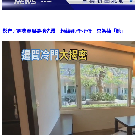
影音／經典賽周邊搶先爆！粉絲砸7千扭蛋 只為抽「她」