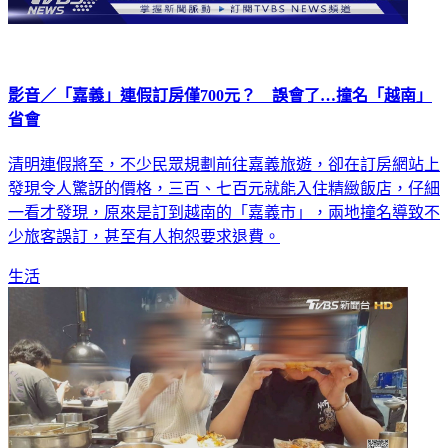
影音／「嘉義」連假訂房僅700元？ 誤會了…撞名「越南」
省會
清明連假將至，不少民眾規劃前往嘉義旅遊，卻在訂房網站上
發現令人驚訝的價格，三百、七百元就能入住精緻飯店，仔細
一看才發現，原來是訂到越南的「嘉義市」，兩地撞名導致不
少旅客誤訂，甚至有人抱怨要求退費。
生活