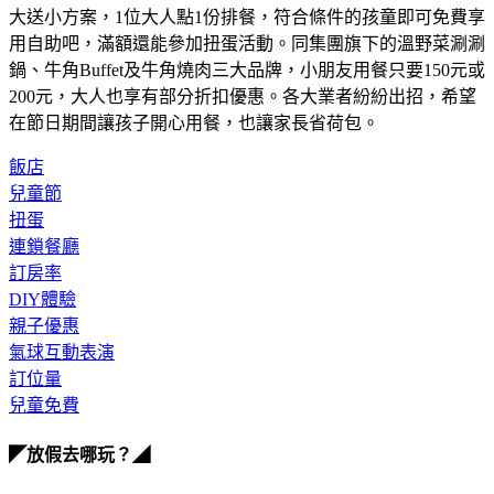
用自助吧，滿額還能參加扭蛋活動。同集團旗下的溫野菜涮涮
鍋、牛角Buffet及牛角燒肉三大品牌，小朋友用餐只要150元或
200元，大人也享有部分折扣優惠。各大業者紛紛出招，希望
在節日期間讓孩子開心用餐，也讓家長省荷包。
飯店
兒童節
扭蛋
連鎖餐廳
訂房率
DIY體驗
親子優惠
氣球互動表演
訂位量
兒童免費
◤放假去哪玩？◢
全台熱門活動、人氣攻略一次看！
高雄美食優惠開搶！再抽