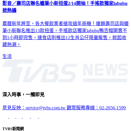
掀熱議
農曆新年將至，各大餐飲業者搶攻過年商機！連鎖壽司店與蠟
筆小新聯名推出13款扭蛋，手搖飲店獨家labubu鴨舌帽開賣不
到1小時即完售，速食店則推出12生肖公仔限量販售，掀起收
藏熱潮。
生活
深入時事，一觸即見
意見反映：service@tvbs.com.tw
觀眾服務專線：02-2656-1599
TVBS新聞網