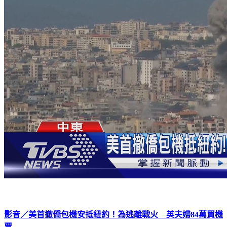
影音／美首撤僑包機安抵紐約！為逃離戰火 英夫婦84萬買機
票