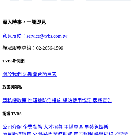
深入時事，一觸即見
意見反映：service@tvbs.com.tw
觀眾服務專線：02-2656-1599
TVBS新聞網
關於我們
56新聞台節目表
政策與隱私
隱私權政策
性騷擾防治措施
網站使用協定
版權宣告
認識 TVBS
公司介紹
企業動態
人才招募
主播專區
星藝象娛樂
節目版權銷售
公開招標
業務服務
官方聲明
獲獎紀錄／認證