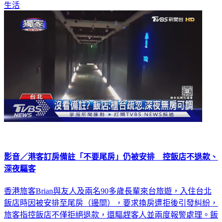
影音／港客訂房備註「不要尾房」仍被安排 控飯店不退款、
深夜驅客
香港旅客Brian與友人及兩名90多歲長輩來台旅遊，入住台北
飯店時因被安排至尾房（邊間），要求換房遭拒後引發糾紛，
旅客指控飯店不僅拒絕退款，還驅趕客人並兩度報警處理。飯
店則回應，備註需求僅能盡量安排，深夜時段無房可換，退款