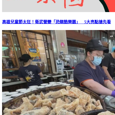
高雄兒童節太狂！衛武營變「恐龍酷樂園」 5大亮點搶先看