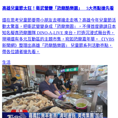
高雄兒童節太狂！衛武營變「恐龍酷樂園」 5大亮點搶先看
還在思考兒童節要帶小朋友去哪邊走走嗎？高雄今年兒童節活
動太驚喜，把衛武營變身成「恐龍樂園」，不僅首度邀請日本
知名擬真恐龍團隊 DINO-A-LIVE 來台，打造沉浸式舞台秀，
現場還有多元互動區的主題市集，宛如恐龍嘉年華。《TVBS
新聞網》整理出高雄「恐龍酷樂園」 兒童節系列活動亮點，
帶各位讀者搶先看。
生活