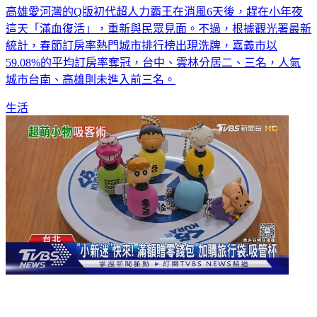
這天「滿血復活」，重新與民眾見面。不過，根據觀光署最新
統計，春節訂房率熱門城市排行榜出現洗牌，嘉義市以
59.08%的平均訂房率奪冠，台中、雲林分居二、三名，人氣
城市台南、高雄則未進入前三名。
生活
影音／壽司店聯名蠟筆小新扭蛋2/14開抽！手搖飲獨家labubu