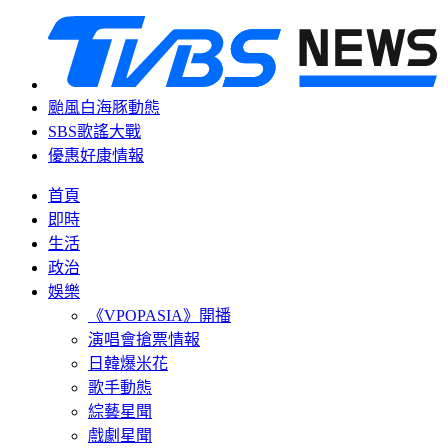
颱風白海豚動態
SBS歌謠大戰
優惠好康情報
首頁
即時
生活
政治
娛樂
《VPOPASIA》開播
演唱會搶票情報
日韓爆米花
歌手動態
綜藝星聞
戲劇星聞