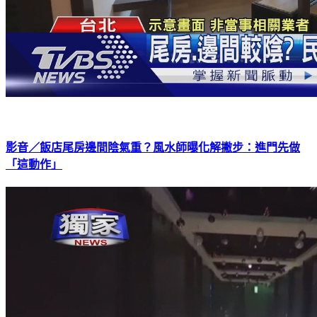
影音／飯店尾房邊間陰氣重？風水師曝化解撇步：進門先做
「這動作」