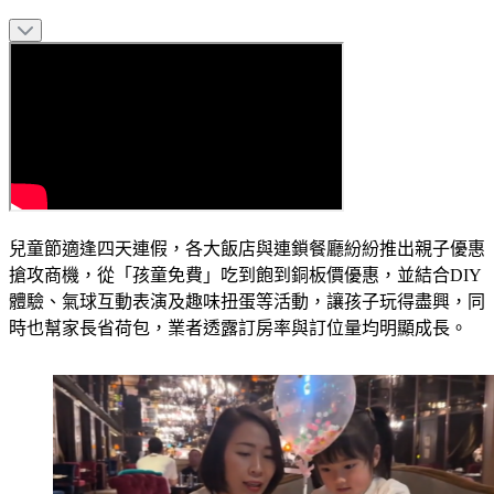
兒童節適逢四天連假，各大飯店與連鎖餐廳紛紛推出親子優惠
搶攻商機，從「孩童免費」吃到飽到銅板價優惠，並結合DIY
體驗、氣球互動表演及趣味扭蛋等活動，讓孩子玩得盡興，同
時也幫家長省荷包，業者透露訂房率與訂位量均明顯成長。