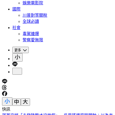
娛樂電影院
國際
川普對等關稅
全球必讀
社會
毒駕連爆
警察愛無限
更多
快訊