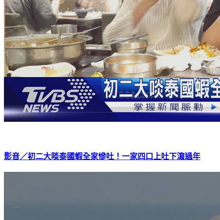
影音／初二大啖泰國蝦全家慘吐！一家四口上吐下瀉過年