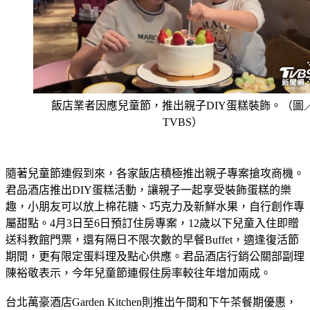
飯店業者因應兒童節，推出親子DIY蛋糕裝飾。（圖
TVBS）
隨著兒童節連假到來，各家飯店積極推出親子專案搶攻商機。
君品酒店推出DIY蛋糕活動，讓親子一起享受裝飾蛋糕的樂
趣，小朋友可以放上棉花糖、巧克力及新鮮水果，自行創作專
屬甜點。4月3日至6日預訂住房專案，12歲以下兒童入住即贈
送科教館門票，還有隔日不限次數的早餐Buffet，適逢復活節
期間，更有限定蛋料理及點心供應。君品酒店行銷公關部副理
陳裕敬表示，今年兒童節連假住房率較往年增加兩成。
台北萬豪酒店Garden Kitchen則推出午間和下午茶餐期優惠，
12歲以下孩童免費用餐，還會贈送糖果袋，內含20種糖果可裝