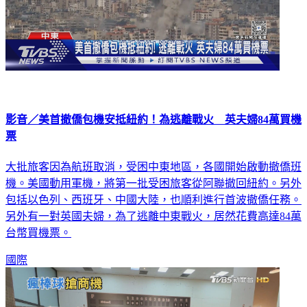
影音／美首撤僑包機安抵紐約！為逃離戰火 英夫婦84萬買機
票
大批旅客因為航班取消，受困中東地區，各國開始啟動撤僑班
機。美國動用軍機，將第一批受困旅客從阿聯撤回紐約。另外
包括以色列、西班牙、中國大陸，也順利進行首波撤僑任務。
另外有一對英國夫婦，為了逃離中東戰火，居然花費高達84萬
台幣買機票。
國際