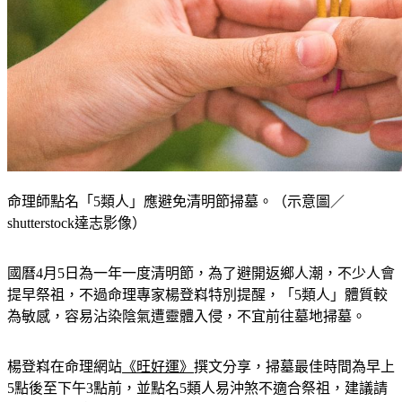
命理師點名「5類人」應避免清明節掃墓。（示意圖／
shutterstock達志影像）
國曆4月5日為一年一度清明節，為了避開返鄉人潮，不少人會
提早祭祖，不過命理專家楊登嵙特別提醒，「5類人」體質較
為敏感，容易沾染陰氣遭靈體入侵，不宜前往墓地掃墓。
楊登嵙在命理網站
《旺好運》
撰文分享，掃墓最佳時間為早上