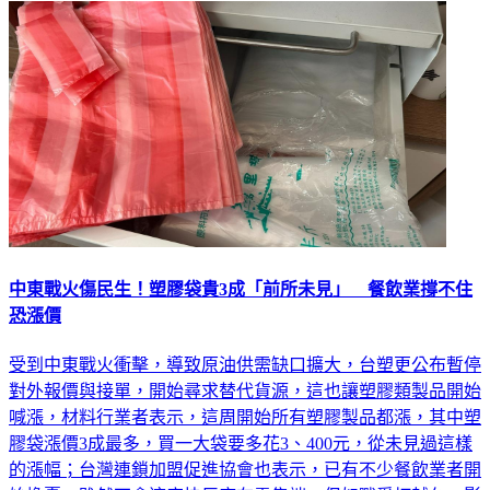
生活
中東戰火傷民生！塑膠袋貴3成「前所未見」 餐飲業撐不住
恐漲價
受到中東戰火衝擊，導致原油供需缺口擴大，台塑更公布暫停
對外報價與接單，開始尋求替代貨源，這也讓塑膠類製品開始
喊漲，材料行業者表示，這周開始所有塑膠製品都漲，其中塑
膠袋漲價3成最多，買一大袋要多花3、400元，從未見過這樣