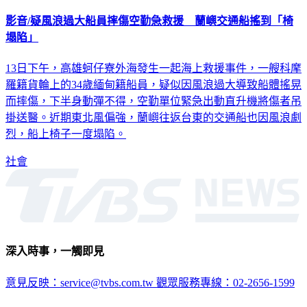
影音/疑風浪過大船員摔傷空勤急救援 蘭嶼交通船搖到「椅
塌陷」
13日下午，高雄蚵仔寮外海發生一起海上救援事件，一艘科摩
羅籍貨輪上的34歲緬甸籍船員，疑似因風浪過大導致船體搖晃
而摔傷，下半身動彈不得，空勤單位緊急出動直升機將傷者吊
掛送醫。近期東北風偏強，蘭嶼往返台東的交通船也因風浪劇
烈，船上椅子一度塌陷。
社會
深入時事，一觸即見
意見反映：service@tvbs.com.tw
觀眾服務專線：02-2656-1599