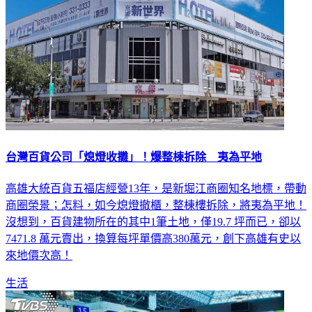
台灣百貨公司「熄燈收攤」！爆整棟拆除 夷為平地
高雄大統百貨五福店經營13年，是新堀江商圈知名地標，帶動
商圈榮景；怎料，如今熄燈撤櫃，整棟樓拆除，將夷為平地！
沒想到，百貨建物所在的其中1筆土地，僅19.7 坪而已，卻以
7471.8 萬元賣出，換算每坪單價高380萬元，創下高雄有史以
來地價次高！
生活