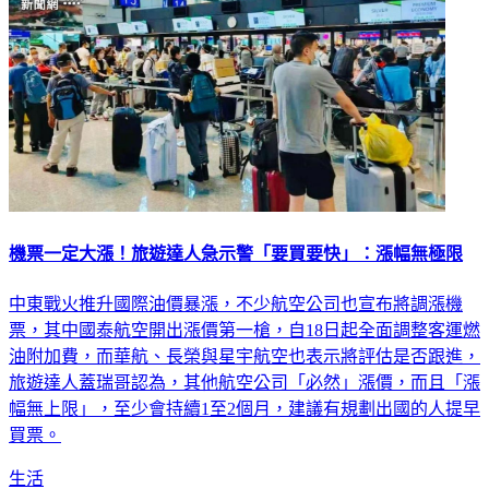
機票一定大漲！旅遊達人急示警「要買要快」：漲幅無極限
中東戰火推升國際油價暴漲，不少航空公司也宣布將調漲機
票，其中國泰航空開出漲價第一槍，自18日起全面調整客運燃
油附加費，而華航、長榮與星宇航空也表示將評估是否跟進，
旅遊達人蓋瑞哥認為，其他航空公司「必然」漲價，而且「漲
幅無上限」，至少會持續1至2個月，建議有規劃出國的人提早
買票。