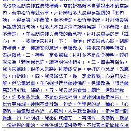
台灣許多民眾會前往參拜寺廟尋求心靈慰藉，不過可能因不熟
悉傳統民間信仰或佛教禮儀，常於祈福時不自覺說出不適當語
句。台中松竹寺就分享，拜拜時很多人最容易說錯的「五句
話」，容易讓心不恭敬，願不清楚。松竹寺指出，拜拜時最容
易說錯的五句話，很多人不知道這些話容易讓「心不恭敬、願
不清楚」，在民間信仰與佛教的觀念裡，拜拜最重要的是「誠
心」。一、我順便來拜拜一下：「順便」代表隨意心態，到廟
裡禮佛，是一種請安與感恩，建議改以「特地來向神明請安」
表達敬意。二、神明一定要幫我：拜拜並不是命令神明，較好
說法為「若因緣允許，請神明保佑指引」。三、如果有保佑，
我再來還願：很多人常將拜拜變成交易，更好的心念是「先感
恩，再祈願」。四、我沒辦法了，你一定要救我：心急可以理
解，但語氣過重，在向觀世音菩薩神佛前，建議改為「請菩薩
慈悲指引我一條路」。五、我只是來看看：廟門一進就是緣
份，許多長輩常說「不是你來找神明，是神明讓你走進來」。
松竹寺強調，神明不會計較一句話，但學習的是一種心，「心
恭敬，福氣就會靠近；心感恩，人生就會轉順」，走進廟門輕
聲說一句「神明好，我來向您請安」。有時候一念恭敬，就是