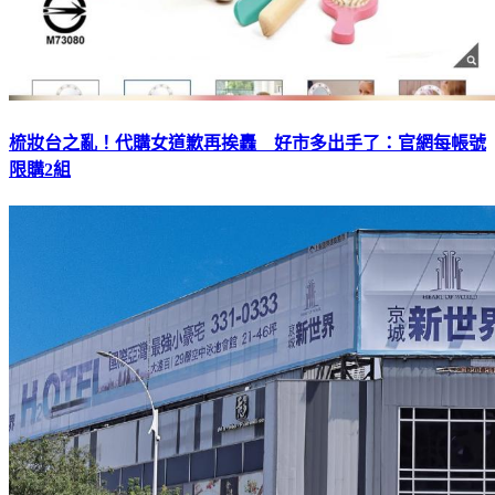
梳妝台之亂！代購女道歉再挨轟 好市多出手了：官網每帳號
限購2組