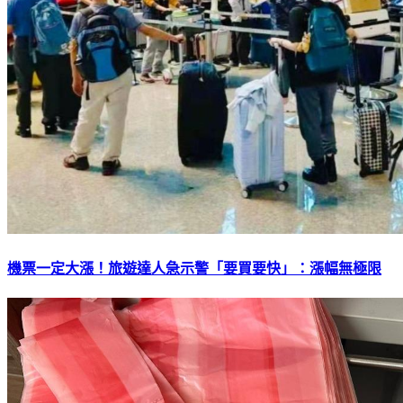
機票一定大漲！旅遊達人急示警「要買要快」：漲幅無極限