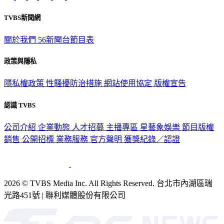
TVBS新聞網
關於我們
56新聞台節目表
政策與隱私
隱私權政策
性騷擾防治措施
網站使用協定
版權宣告
認識 TVBS
公司介紹
企業動態
人才招募
主播專區
星藝象娛樂
節目版權
銷售
公開招標
業務服務
官方聲明
獲獎紀錄／認證
2026 © TVBS Media Inc. All Rights Reserved. 台北市內湖區瑞
光路451號 | 聯利媒體股份有限公司