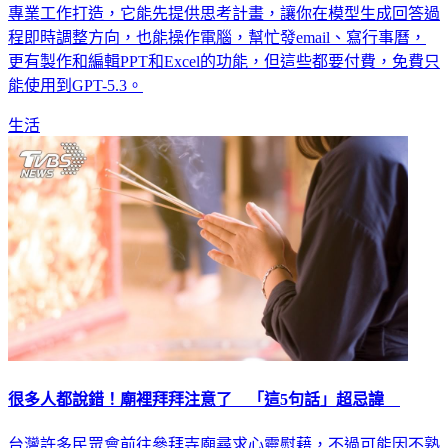
GPT‑5.4（GPT‑5.4Thinking）、API 和 Codex，強調這是專為
專業工作打造，它能先提供思考計畫，讓你在模型生成回答過
程即時調整方向，也能操作電腦，幫忙發email、寫行事曆，
更有製作和編輯PPT和Excel的功能，但這些都要付費，免費只
能使用到GPT-5.3。
生活
很多人都說錯！廟裡拜拜注意了 「這5句話」超忌諱