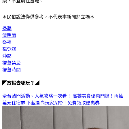
剛結束手術的人最需要靜養，墳地細菌多，容易引發傷口感
染，不宜前往墓地。
＊民俗說法僅供參考，不代表本新聞網立場＊
掃墓
清明節
祭祖
楊登嵙
沖煞
掃墓禁忌
掃墓時間
◤放假去哪玩？◢
全台熱門活動、人氣攻略一次看！
高雄美食優惠開搶！再抽
萬元住宿券
下載食尚玩家APP！免費領取優惠券