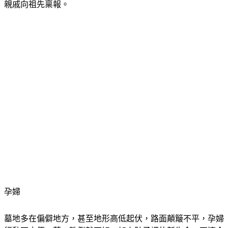
5點後至下午3點前，並點名5類人易沖煞不適合祭祖，建議請
親戚向祖先稟報。
孕婦