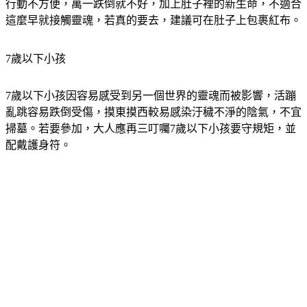
墓地多在偏僻地方，甚至地形高低起伏，路面顛簸不平，孕婦
行動不方便，萬一跌倒就不好，加上肚子裡的新生命，不適合
這麼早就接觸靈魂，若真的要去，建議可在肚子上包裹紅布。
7歲以下小孩
7歲以下小孩因容易感受到另一個世界的靈魂而被影響，活蹦
亂跳容易跌倒受傷，摸東摸西較易感染汙穢不淨的陰氣，不宜
掃墓。若要參加，大人應再三叮囑7歲以下小孩要守規矩，並
配戴護身符。