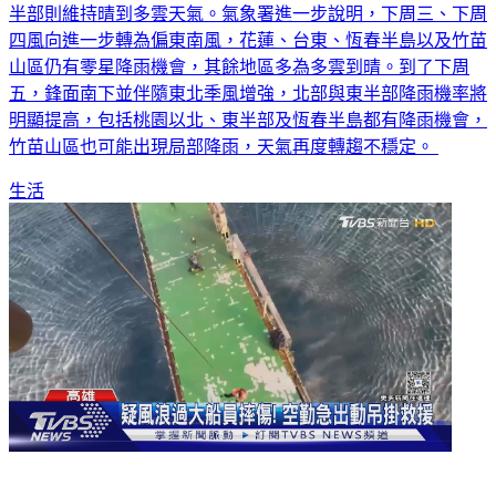
北海岸、大台北山區、東半部及恆春半島將有零星短暫雨，西
半部則維持晴到多雲天氣。氣象署進一步說明，下周三、下周
四風向進一步轉為偏東南風，花蓮、台東、恆春半島以及竹苗
山區仍有零星降雨機會，其餘地區多為多雲到晴。到了下周
五，鋒面南下並伴隨東北季風增強，北部與東半部降雨機率將
明顯提高，包括桃園以北、東半部及恆春半島都有降雨機會，
竹苗山區也可能出現局部降雨，天氣再度轉趨不穩定。
生活