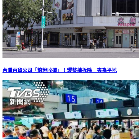
台灣百貨公司「熄燈收攤」！爆整棟拆除 夷為平地