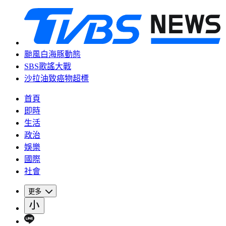
颱風白海豚動態
SBS歌謠大戰
沙拉油致癌物超標
首頁
即時
生活
政治
娛樂
國際
社會
更多