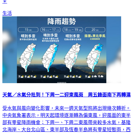
一份福報的開始。＊民俗說法僅供參考，不代表本新聞網立場
＊
生活
天氣／水氣分批到！下周一二迎東風雨 周五鋒面南下再轉濕
受水氣與風向變化影響，未來一週天氣型態將出現幾次轉折。
中央氣象署表示，明天起環境逐漸轉為偏東風，迎風面的東半
部有零星降雨機會；下周一、下周二東風帶來較多水氣，基隆