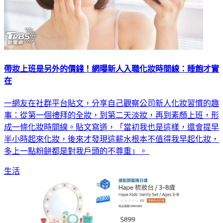
帶妝上班是另外的價錢！網曝新人入職化妝時間線：睡飽才實
在
一網友在社群平台貼文，分享自己觀察公司新人化妝習慣的趣
事：從第一個禮拜的全妝，到第二天淡妝，再到素顏上班，形
成一條化妝時間線。貼文寫道，「當初我也是這樣，還會提早
半小時起來化妝，後來才發現這薪水根本不值得我早起化妝，
多上一點粉餅都是對我戶頭的不尊重」。
生活