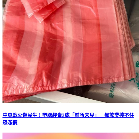
中東戰火傷民生！塑膠袋貴3成「前所未見」 餐飲業撐不住
恐漲價