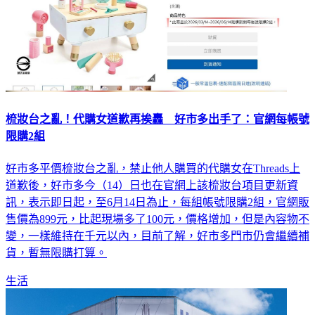
梳妝台之亂！代購女道歉再挨轟 好市多出手了：官網每帳號
限購2組
好市多平價梳妝台之亂，禁止他人購買的代購女在Threads上
道歉後，好市多今（14）日也在官網上該梳妝台項目更新資
訊，表示即日起，至6月14日為止，每組帳號限購2組，官網販
售價為899元，比起現場多了100元，價格增加，但是內容物不
變，一樣維持在千元以內，目前了解，好市多門市仍會繼續補
貨，暫無限購打算。
生活