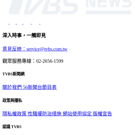
深入時事，一觸即見
意見反映：service@tvbs.com.tw
觀眾服務專線：02-2656-1599
TVBS新聞網
關於我們
56新聞台節目表
政策與隱私
隱私權政策
性騷擾防治措施
網站使用協定
版權宣告
認識 TVBS