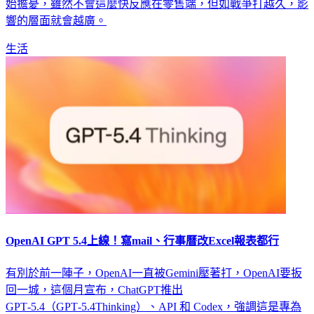
的漲幅；台灣連鎖加盟促進協會也表示，已有不少餐飲業者開
始擔憂，雖然不會這麼快反應在零售端，但如戰爭打越久，影
響的層面就會越廣。
生活
OpenAI GPT 5.4上線！寫mail、行事曆改Excel報表都行
有別於前一陣子，OpenAI一直被Gemini壓著打，OpenAI要扳
回一城，這個月宣布，ChatGPT推出