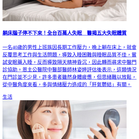
躺床腦子停不下來！全台百萬人失眠 醫揭五大失眠體質
一名40歲的男性上班族因長期工作壓力，晚上躺在床上，就會
反覆思考工作與生活問題，導致入睡困難與睡眠品質不佳，嘗
試安眠藥入睡，反而導致隔天精神昏沉，因此轉而尋求中醫門
診協助。恩主公醫院中醫部醫師林姿婷評估後表示，這類情況
在門診並不少見，許多患者雖然身體疲憊，但思緒難以放鬆，
從中醫角度來看，多與情緒壓力造成的「肝氣鬱結」有關。
生活