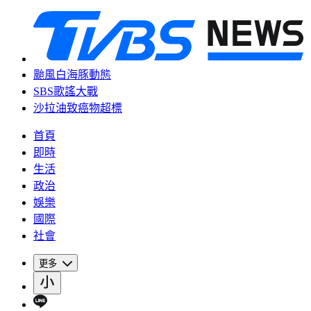
颱風白海豚動態
SBS歌謠大戰
沙拉油致癌物超標
首頁
即時
生活
政治
娛樂
國際
社會
更多