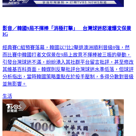
影音／韓國9局不揮棒「消極打擊」 台灣球迷怒灌爆文保景
IG
經典賽C組預賽落幕，韓國以7比2擊退澳洲順利晉級8強，然
而比賽中韓國打者文保景在9局上故意不揮棒被三振的舉動，
引發台灣球迷不滿，紛紛湧入其社群平台留言批評，甚至修改
其維基百科頁面，韓媒則反擊批評台灣球迷水準低落，但球評
分析指出，當時韓國策略重點在於投手壓制，多得分數對晉級
並無影響。
生活