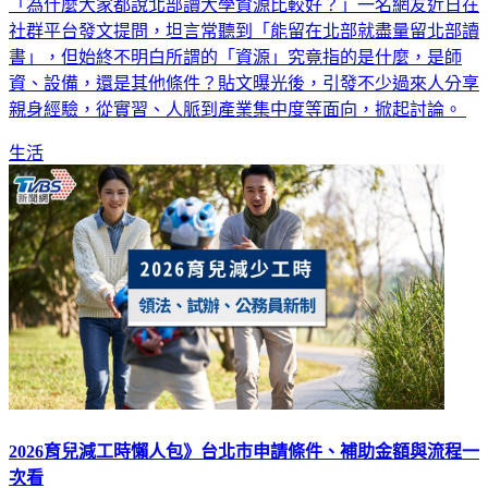
「為什麼大家都說北部讀大學資源比較好？」一名網友近日在
社群平台發文提問，坦言常聽到「能留在北部就盡量留北部讀
書」，但始終不明白所謂的「資源」究竟指的是什麼，是師
資、設備，還是其他條件？貼文曝光後，引發不少過來人分享
親身經驗，從實習、人脈到產業集中度等面向，掀起討論。
生活
2026育兒減工時懶人包》台北市申請條件、補助金額與流程一