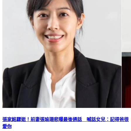
張家銘驟逝！前妻張瑜珊悲曝最後通話 喊話女兒：記得爸很