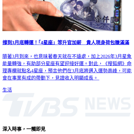
撐到3月底轉運！｢4星座」等升官加薪 貴人現身荷包賺滿滿
隨著3月到來，也意味著春天就在不遠處，加上2026年3月星象
能量轉強，有助部分星座有望迎接好運。對此，《搜狐網》命
理專欄就點名4星座，預言他們在3月底將邁入運勢高峰，可能
會在事業有成的帶動下，見證收入明顯成長。
生活