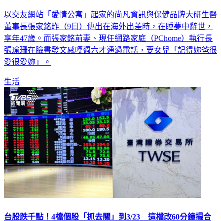
愛你
以交友網站「愛情公寓」起家的尚凡資訊與保健品牌大研生醫
董事長張家銘昨（9日）傳出在海外出差時，在睡夢中辭世，
享年47歲。而張家銘前妻、現任網路家庭（PChome）執行長
張瑜珊在臉書發文感嘆週六才通過電話，要女兒「記得妳爸很
愛很愛妳」。
生活