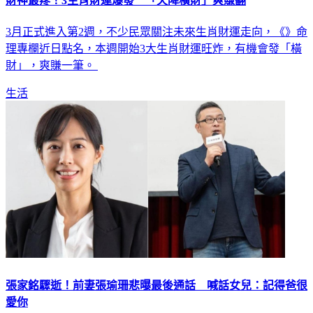
財神最疼！3生肖財運爆發 「天降橫財」爽賺翻
3月正式進入第2週，不少民眾關注未來生肖財運走向，《》命
理專欄近日點名，本週開始3大生肖財運旺炸，有機會發「橫
財」，爽賺一筆。
生活
張家銘驟逝！前妻張瑜珊悲曝最後通話 喊話女兒：記得爸很