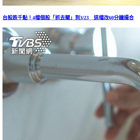
台股跌千點！4檔個股「抓去關」到3/23 這檔改60分鐘撮合