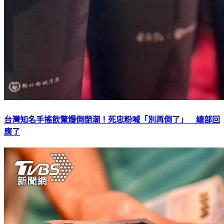
台灣知名手搖飲驚爆倒閉潮！死忠粉喊「別再倒了」 總部回
應了