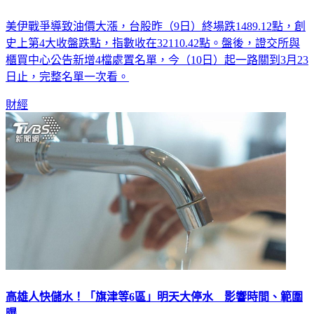
台股跌千點！4檔個股「抓去關」到3/23 這檔改60分鐘撮合
美伊戰爭導致油價大漲，台股昨（9日）終場跌1489.12點，創
史上第4大收盤跌點，指數收在32110.42點。盤後，證交所與
櫃買中心公告新增4檔處置名單，今（10日）起一路關到3月23
日止，完整名單一次看。
財經
高雄人快儲水！「旗津等6區」明天大停水 影響時間、範圍