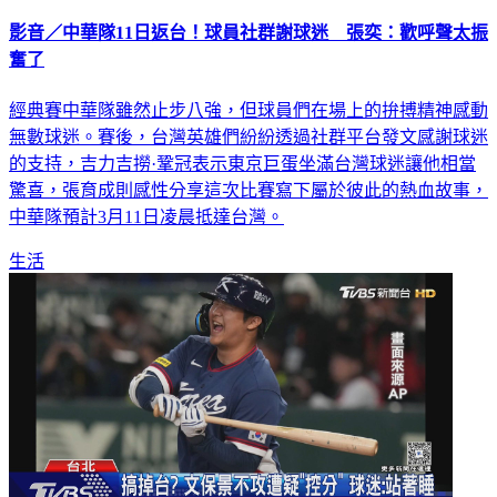
影音／中華隊11日返台！球員社群謝球迷 張奕：歡呼聲太振
奮了
經典賽中華隊雖然止步八強，但球員們在場上的拚搏精神感動
無數球迷。賽後，台灣英雄們紛紛透過社群平台發文感謝球迷
的支持，吉力吉撈·鞏冠表示東京巨蛋坐滿台灣球迷讓他相當
驚喜，張育成則感性分享這次比賽寫下屬於彼此的熱血故事，
中華隊預計3月11日凌晨抵達台灣。
生活