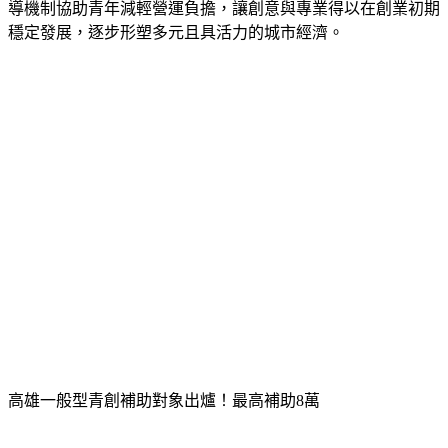
要動能，高雄近年持續建構友善創業環境，藉由補助資源與輔
導機制協助青年減輕營運負擔，讓創意與專業得以在創業初期
穩定發展，逐步形塑多元且具活力的城市經濟。
高雄一般型青創補助對象出爐！最高補助8萬