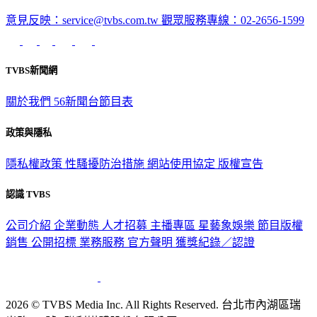
深入時事，一觸即見
意見反映：service@tvbs.com.tw
觀眾服務專線：02-2656-1599
TVBS新聞網
關於我們
56新聞台節目表
政策與隱私
隱私權政策
性騷擾防治措施
網站使用協定
版權宣告
認識 TVBS
公司介紹
企業動態
人才招募
主播專區
星藝象娛樂
節目版權
銷售
公開招標
業務服務
官方聲明
獲獎紀錄／認證