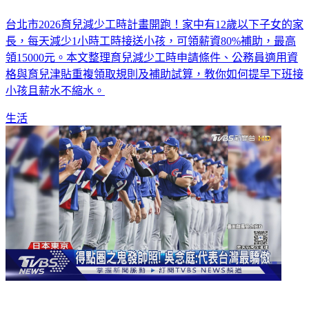
次看
台北市2026育兒減少工時計畫開跑！家中有12歲以下子女的家
長，每天減少1小時工時接送小孩，可領薪資80%補助，最高
領15000元。本文整理育兒減少工時申請條件、公務員適用資
格與育兒津貼重複領取規則及補助試算，教你如何提早下班接
小孩且薪水不縮水。
生活