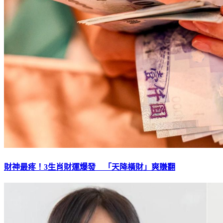
財神最疼！3生肖財運爆發 「天降橫財」爽賺翻