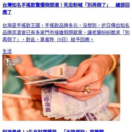
台灣知名手搖飲驚爆倒閉潮！死忠粉喊「別再倒了」 總部回
應了
台灣是手搖飲王國，手搖飲品牌多元，沒想到，近日傳出知名
品牌茶湯會已有多家門市接連倒閉歇業，讓老饕紛紛跪求「別
再倒了」，對此，業者昨（9日）給予回應。
生活