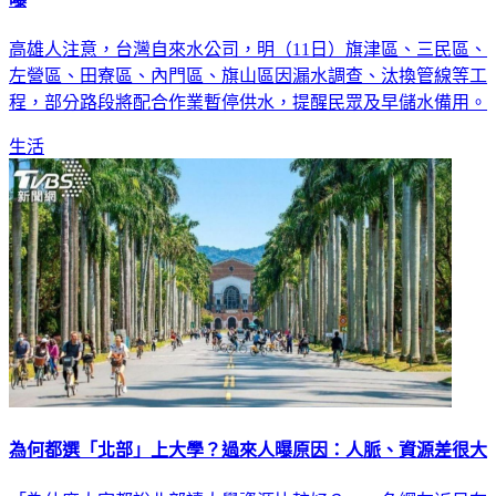
曝
高雄人注意，台灣自來水公司，明（11日）旗津區、三民區、
左營區、田寮區、內門區、旗山區因漏水調查、汰換管線等工
程，部分路段將配合作業暫停供水，提醒民眾及早儲水備用。
生活
為何都選「北部」上大學？過來人曝原因：人脈、資源差很大