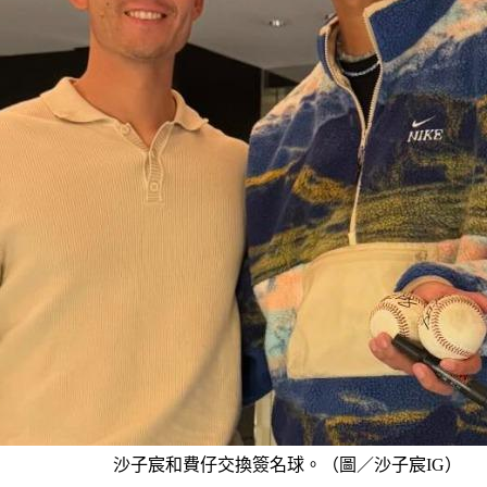
沙子宸和費仔交換簽名球。（圖／沙子宸IG）