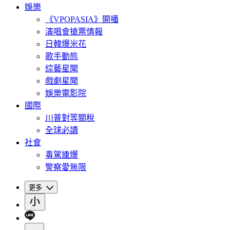
娛樂
《VPOPASIA》開播
演唱會搶票情報
日韓爆米花
歌手動態
綜藝星聞
戲劇星聞
娛樂電影院
國際
川普對等關稅
全球必讀
社會
毒駕連爆
警察愛無限
更多