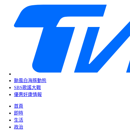
颱風白海豚動態
SBS歌謠大戰
優惠好康情報
首頁
即時
生活
政治