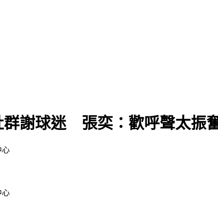
社群謝球迷 張奕：歡呼聲太振
中心
中心