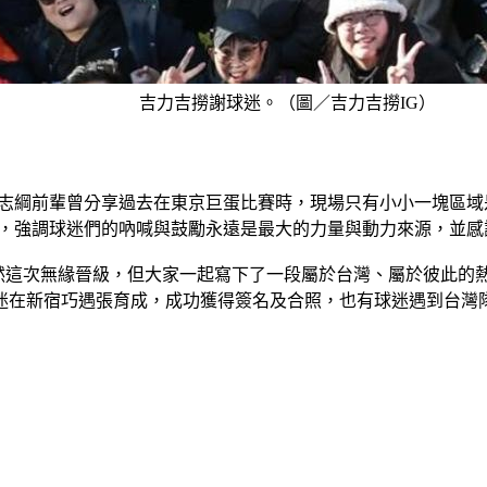
吉力吉撈謝球迷。（圖／吉力吉撈IG）
示志綱前輩曾分享過去在東京巨蛋比賽時，現場只有小小一塊區
迷，強調球迷們的吶喊與鼓勵永遠是最大的力量與動力來源，並感
示，雖然這次無緣晉級，但大家一起寫下了一段屬於台灣、屬於彼此
迷在新宿巧遇張育成，成功獲得簽名及合照，也有球迷遇到台灣