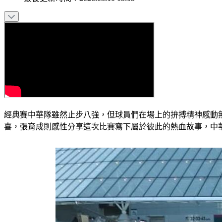
經典賽中華隊雖然止步八強，但球員們在場上的拚搏精神感動
喜，張育成則感性分享這次比賽寫下屬於彼此的熱血故事，中華