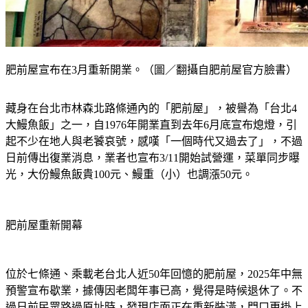
肥前屋宣布在3月重新開業。（圖／翻攝自肥前屋官方臉書）
藏身在台北市林森北路條通內的「肥前屋」，被譽為「台北4
大鰻魚飯」之一，自1976年開業直到去年6月底宣布熄燈，引
起不少在地人與老饕哀號，感嘆「一個時代又過去了」，不過
日前傳出復業消息，業者也宣布3/11開始試營運，菜單同步曝
光，大份鰻魚飯貴100元、鰻重（小）也調漲50元。
肥前屋重新開幕
位於七條通、乘載老台北人近50年回憶的肥前屋，2025年中無
預警宣布歇業，據傳因老闆年事已高，覺得是時候退休了。不
過日前民眾路過原址時，發現店面正在重新裝潢，門口更掛上