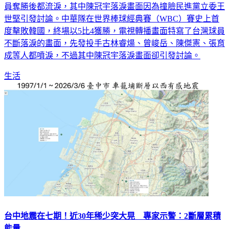
員奪勝後都流淚，其中陳冠宇落淚畫面因為撞臉民進黨立委王
世堅引發討論。中華隊在世界棒球經典賽（WBC）賽史上首
度擊敗韓國，終場以5比4獲勝，電視轉播畫面特寫了台灣球員
不斷落淚的畫面，先發投手古林睿煬、曾峻岳、陳傑憲、張育
成等人都噴淚，不過其中陳冠宇落淚畫面卻引發討論。
生活
台中地震在七期！近30年稀少突大晃 專家示警：2斷層累積
能量