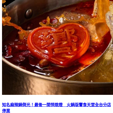
知名麻辣鍋倒光！最後一間悄熄燈 火鍋版饗食天堂全台分店
停業