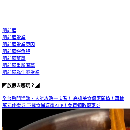
肥前屋
肥前屋歇業
肥前屋歇業原因
肥前屋鰻魚飯
肥前屋菜單
肥前屋重新開幕
肥前屋為什麼歇業
◤放假去哪玩？◢
全台熱門活動、人氣攻略一次看！
高雄美食優惠開搶！再抽
萬元住宿券
下載食尚玩家APP！免費領取優惠券