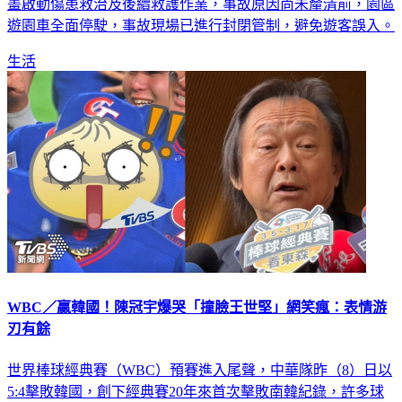
畫啟動傷患救治及後續救護作業，事故原因尚未釐清前，園區
遊園車全面停駛，事故現場已進行封閉管制，避免遊客誤入。
生活
WBC／贏韓國！陳冠宇爆哭「撞臉王世堅」網笑瘋：表情游
刃有餘
世界棒球經典賽（WBC）預賽進入尾聲，中華隊昨（8）日以
5:4擊敗韓國，創下經典賽20年來首次擊敗南韓紀錄，許多球