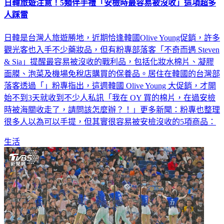
日韓旅遊注意！5類伴手禮「安檢時最容易被沒收」這項超多
人踩雷
日韓是台灣人旅遊勝地，近期恰逢韓國Olive Young促銷，許多
觀光客也入手不少藥妝品，但有粉專部落客「不奇而遇 Steven
& Sia」提醒最容易被沒收的戰利品，包括化妝水棉片、凝膠
面膜、泡菜及機場免稅店購買的保養品。居住在韓國的台灣部
落客透過「」粉專指出，這週韓國 Olive Young 大促銷，才開
始不到3天就收到不少人私訊「我在 OY 買的棉片，在過安檢
時被海關收走了，請問該怎麼辦？！」更多新聞：粉專也整理
很多人以為可以手提，但其實很容易被安檢沒收的5項商品：
生活