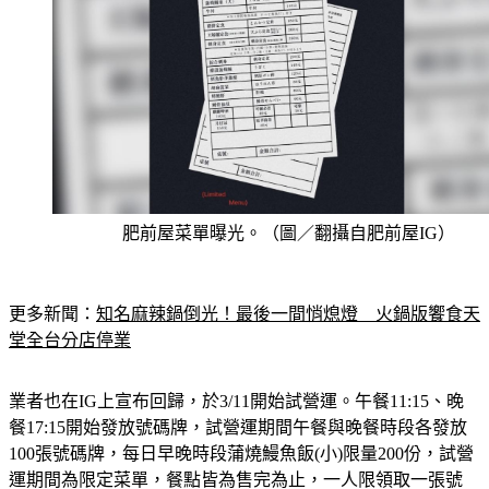
肥前屋菜單曝光。（圖／翻攝自肥前屋IG）
更多新聞：
知名麻辣鍋倒光！最後一間悄熄燈　火鍋版饗食天
堂全台分店停業
業者也在IG上宣布回歸，於3/11開始試營運。午餐11:15、晚
餐17:15開始發放號碼牌，試營運期間午餐與晚餐時段各發放
100張號碼牌，每日早晚時段蒲燒鰻魚飯(小)限量200份，試營
運期間為限定菜單，餐點皆為售完為止，一人限領取一張號