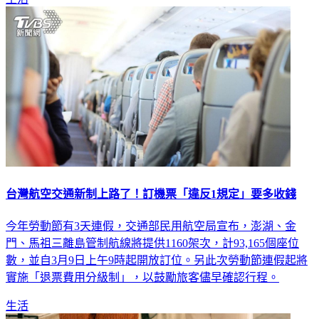
台灣航空交通新制上路了！訂機票「違反1規定」要多收錢
今年勞動節有3天連假，交通部民用航空局宣布，澎湖、金
門、馬祖三離島管制航線將提供1160架次，計93,165個座位
數，並自3月9日上午9時起開放訂位。另此次勞動節連假起將
實施「退票費用分級制」，以鼓勵旅客儘早確認行程。
生活