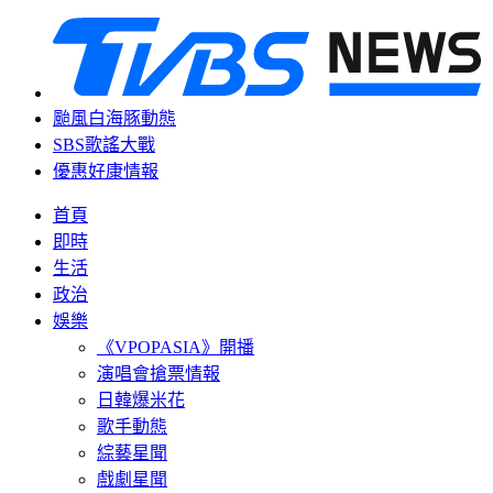
颱風白海豚動態
SBS歌謠大戰
優惠好康情報
首頁
即時
生活
政治
娛樂
《VPOPASIA》開播
演唱會搶票情報
日韓爆米花
歌手動態
綜藝星聞
戲劇星聞