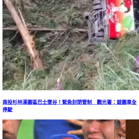
南投杉林溪園區巴士墜谷！緊急封閉管制 觀光署：遊園車全
停駛