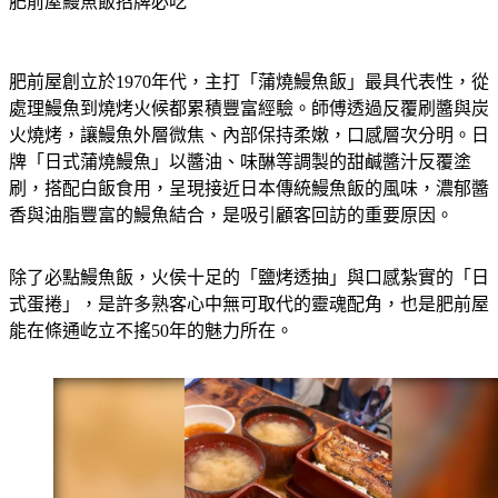
肥前屋鰻魚飯招牌必吃
肥前屋創立於1970年代，主打「蒲燒鰻魚飯」最具代表性，從
處理鰻魚到燒烤火候都累積豐富經驗。師傅透過反覆刷醬與炭
火燒烤，讓鰻魚外層微焦、內部保持柔嫩，口感層次分明。日
牌「日式蒲燒鰻魚」以醬油、味醂等調製的甜鹹醬汁反覆塗
刷，搭配白飯食用，呈現接近日本傳統鰻魚飯的風味，濃郁醬
香與油脂豐富的鰻魚結合，是吸引顧客回訪的重要原因。
除了必點鰻魚飯
，
火侯十足的「鹽烤透抽」與口感紮實的「日
式蛋捲」，是許多熟客心中無可取代的靈魂配角，也是肥前屋
能在條通屹立不搖50年的魅力所在。