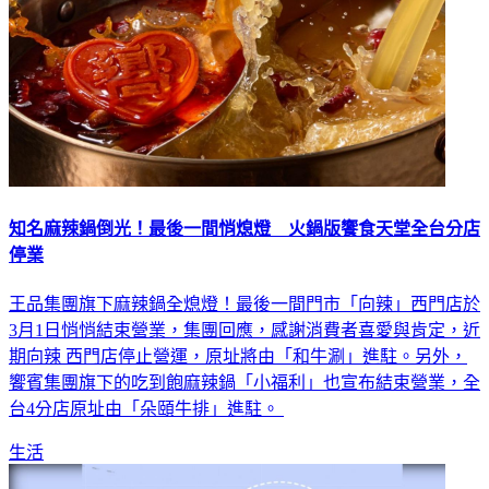
知名麻辣鍋倒光！最後一間悄熄燈 火鍋版饗食天堂全台分店
停業
王品集團旗下麻辣鍋全熄燈！最後一間門市「向辣」西門店於
3月1日悄悄結束營業，集團回應，感謝消費者喜愛與肯定，近
期向辣 西門店停止營運，原址將由「和牛涮」進駐。另外，
饗賓集團旗下的吃到飽麻辣鍋「小福利」也宣布結束營業，全
台4分店原址由「朵頤牛排」進駐。
生活