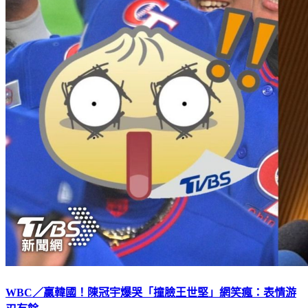
WBC／贏韓國！陳冠宇爆哭「撞臉王世堅」網笑瘋：表情游