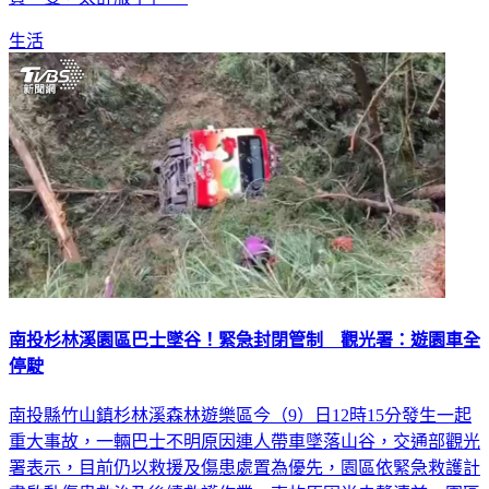
生活
南投杉林溪園區巴士墜谷！緊急封閉管制 觀光署：遊園車全
停駛
南投縣竹山鎮杉林溪森林遊樂區今（9）日12時15分發生一起
重大事故，一輛巴士不明原因連人帶車墜落山谷，交通部觀光
署表示，目前仍以救援及傷患處置為優先，園區依緊急救護計