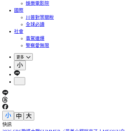
娛樂電影院
國際
川普對等關稅
全球必讀
社會
毒駕連爆
警察愛無限
更多
快訊