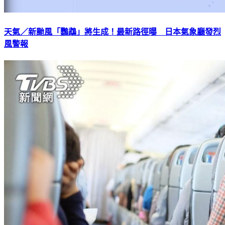
天氣／新颱風「鸚鵡」將生成！最新路徑曝 日本氣象廳發烈
風警報