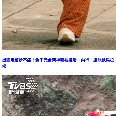
出國走萬步不痛！免千元台灣神鞋被推爆 內行：還能跑馬拉
松