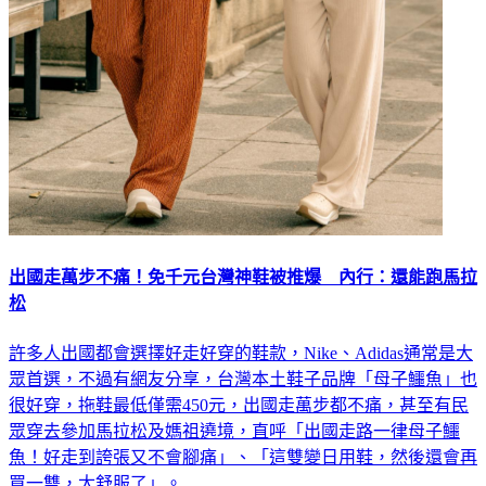
出國走萬步不痛！免千元台灣神鞋被推爆 內行：還能跑馬拉
松
許多人出國都會選擇好走好穿的鞋款，Nike、Adidas通常是大
眾首選，不過有網友分享，台灣本土鞋子品牌「母子鱷魚」也
很好穿，拖鞋最低僅需450元，出國走萬步都不痛，甚至有民
眾穿去參加馬拉松及媽祖遶境，直呼「出國走路一律母子鱷
魚！好走到誇張又不會腳痛」、「這雙變日用鞋，然後還會再
買一雙，太舒服了」。