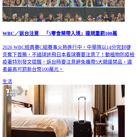
WBC／返台注意 「5零食禁帶入境」違規重罰100萬
2026 WBC經典賽C組賽事火熱進行中，中華隊以14分完封捷
克奪下首勝，不過球迷飛日本看球賽要注意了！動植物防疫檢
疫署特別發文提醒，返台時要注意避免攜帶5大類違禁品，違
者最高可罰新台幣100萬元。
生活