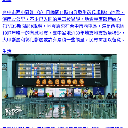
台中市西屯區昨（6）日晚間11時14分發生芮氏規模4.5地震，
深度27公里，不少已入睡的民眾被嚇醒。地震專家郭鎧紋向
⟪TVBS新聞網⟫說明，地震震央在台中市西屯區，這是西屯區
1997年唯一的有感地震，臺中盆地近30年地震地震數量稀少，
大甲斷層和彰化斷層或許有累積一些能量，民眾需加以留意。
生活