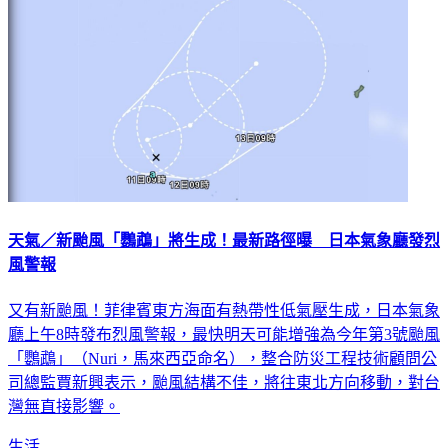
天氣／新颱風「鸚鵡」將生成！最新路徑曝 日本氣象廳發烈
風警報
又有新颱風！菲律賓東方海面有熱帶性低氣壓生成，日本氣象
廳上午8時發布烈風警報，最快明天可能增強為今年第3號颱風
「鸚鵡」（Nuri，馬來西亞命名），整合防災工程技術顧問公
司總監賈新興表示，颱風結構不佳，將往東北方向移動，對台
灣無直接影響。
生活