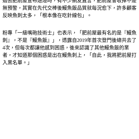
過去肥前屋宣布熄燈時，有不少網友直言，肥前屋會收掉不是
無預警，其實在先代交棒後鰻魚飯品質就每況愈下，許多顧客
反映魚刺太多，「根本像在吃針線包」。
粉專「一級嘴砲技術士」也表示，「肥前屋最有名的是『鰻魚
刺』，不是『鰻魚飯』」，透露自2019年首次登門後總共去了
4次，但每次都讓他感到困惑，後來認識了其他鰻魚飯的業
者，才知道那個困惑是出在鰻魚刺上，「自此，我將肥前屋打
入黑名單。」