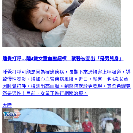
睡覺打呼…陸4歲女童血壓超標 就醫被查出「是男兒身」
睡覺打呼可能是因為罹患疾病，長期下來恐損害上呼吸道，導
致慢性發炎、增加心血管疾病風險。近日，就有一名4歲女童
因睡覺打呼，檢測出高血壓。到醫院就診更發現，其染色體竟
然是男性！目前，女童正進行相關治療。
大陸