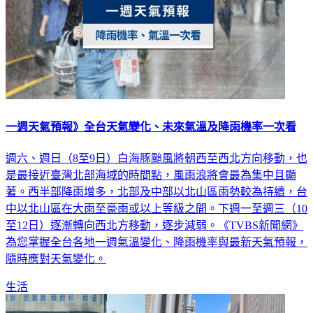
一週天氣預報》全台天氣變化、未來氣溫及降雨機率一次看
週六、週日（8至9日）白海豚颱風將朝西至西北方向移動，也
是最接近臺灣北部海域的時間點，風雨浪將會最為集中且顯
著。西半部降雨增多，北部及中部以北山區雨勢較為持續，台
中以北山區在大雨至豪雨或以上等級之間。下週一至週三（10
至12日）逐漸轉向西北方移動，逐步減弱。《TVBS新聞網》
為您掌握全台各地一週氣溫變化、降雨機率與最新天氣預報，
隨時應對天氣變化。
生活