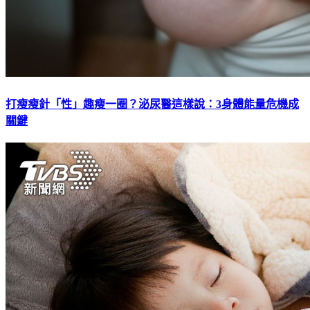
打瘦瘦針「性」趣瘦一圈？泌尿醫這樣說：3身體能量危機成
關鍵