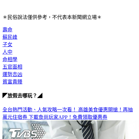
＊民俗說法僅供參考，不代表本新聞網立場＊
壽命
蘇民峰
子女
人中
命相學
五官面相
運勢吉凶
貧富貴賤
◤放假去哪玩？◢
全台熱門活動、人氣攻略一次看！
高雄美食優惠開搶！再抽
萬元住宿券
下載食尚玩家APP！免費領取優惠券