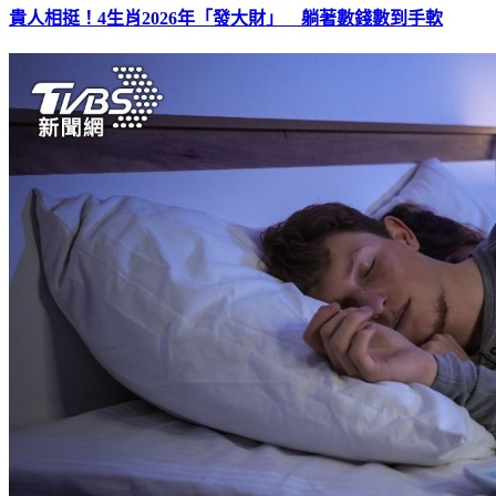
貴人相挺！4生肖2026年「發大財」 躺著數錢數到手軟