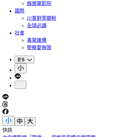
娛樂電影院
國際
川普對等關稅
全球必讀
社會
毒駕連爆
警察愛無限
更多
快訊