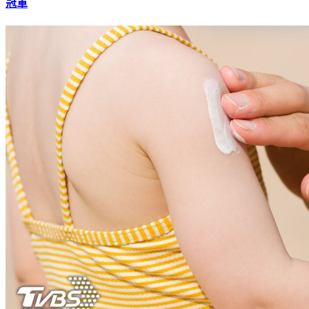
不是醫師！台灣TOP20高起薪職業排名出爐 「它」蟬聯3年
冠軍