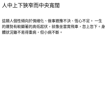
人中上下狹窄而中央寬闊
這類人個性傾向於情緒化、做事猶豫不決、恆心不足。 一生
的運勢有較顯著的高低起伏，就像坐雲霄飛車，忽上忽下。身
體狀況雖不易得重病，但小病不斷。