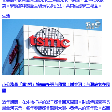
職或就業的工作資歷證明。而雇主不得拒絕，若違反規定，主
管機關可處新臺幣2萬元以上30萬元以下罰鍰，並得按次處
罰。勞動部呼籲雇主切勿以身試法，共同維護勞工權益。
生活
小公務員「靠1招」擁900多張台積電！謝金河：台灣底氣在民
間
過年期間，在外地打拼的遊子都會回家團圓。財訊傳媒董事長