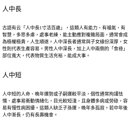
人中長
古語有云「人中長1寸活百歲」，這類人有能力、有福氣、有
智慧，多思多慮，處事老練，能主動應對複雜局面，通常會成
為極權極貴，人生順遂。人中深長者通常與子女緣份深厚，女
性則代表生產容易。男性人中深長，加上人中兩側的「食祿」
部位寬大，代表物質生活充裕，能成大事。 
人中短
人中短的人命、晚年運勢或子嗣運較平淡，個性通常拘謹怯
懦、處事易衝動情緒化，目光較短淺，且身體多病或勞碌，容
易有慢性病困擾。這類人缺乏子孫運，晚年多孤寂。若中年後
人中漸長，仍有長壽機會。