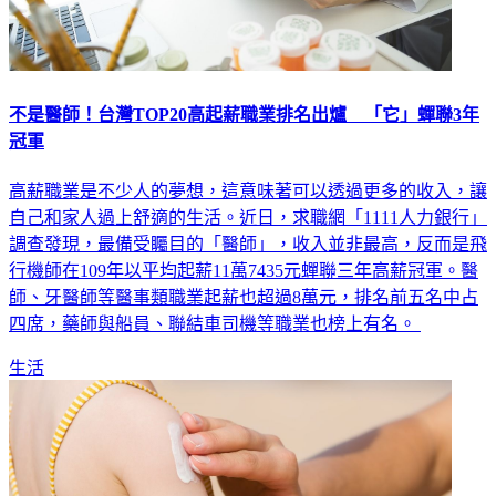
不是醫師！台灣TOP20高起薪職業排名出爐 「它」蟬聯3年
冠軍
高薪職業是不少人的夢想，這意味著可以透過更多的收入，讓
自己和家人過上舒適的生活。近日，求職網「1111人力銀行」
調查發現，最備受矚目的「醫師」，收入並非最高，反而是飛
行機師在109年以平均起薪11萬7435元蟬聯三年高薪冠軍。醫
師、牙醫師等醫事類職業起薪也超過8萬元，排名前五名中占
四席，藥師與船員、聯結車司機等職業也榜上有名。
生活