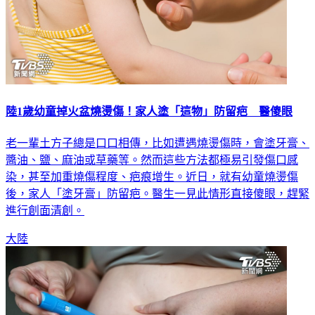
陸1歲幼童掉火盆燒燙傷！家人塗「這物」防留疤 醫傻眼
老一輩土方子總是口口相傳，比如遭遇燒燙傷時，會塗牙膏、
醬油、鹽、麻油或草藥等。然而這些方法都極易引發傷口感
染，甚至加重燒傷程度、疤痕增生。近日，就有幼童燒燙傷
後，家人「塗牙膏」防留疤。醫生一見此情形直接傻眼，趕緊
進行創面清創。
大陸