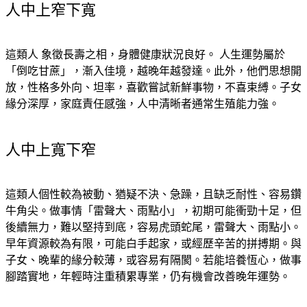
人中上窄下寬
這類人 象徵長壽之相，身體健康狀況良好。 人生運勢屬於
「倒吃甘蔗」，漸入佳境，越晚年越發達。此外，他們思想開
放，性格多外向、坦率，喜歡嘗試新鮮事物，不喜束縛。子女
緣分深厚，家庭責任感強，人中清晰者通常生殖能力強。
人中上寬下窄
這類人個性較為被動、猶疑不決、急躁，且缺乏耐性、容易鑽
牛角尖。做事情「雷聲大、雨點小」，初期可能衝勁十足，但
後續無力，難以堅持到底，容易虎頭蛇尾，雷聲大、雨點小。
早年資源較為有限，可能白手起家，或經歷辛苦的拼搏期。與
子女、晚輩的緣分較薄，或容易有隔閡。若能培養恆心，做事
腳踏實地，年輕時注重積累專業，仍有機會改善晚年運勢。 