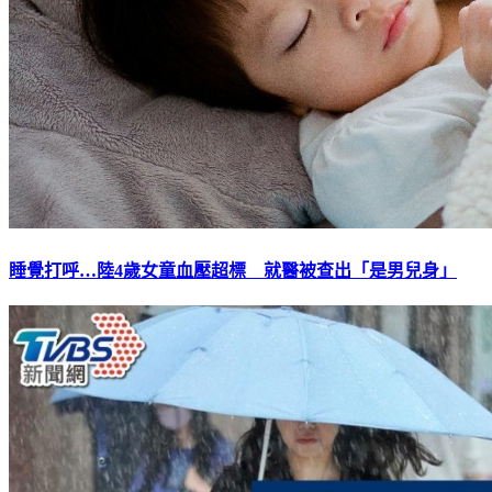
睡覺打呼…陸4歲女童血壓超標 就醫被查出「是男兒身」