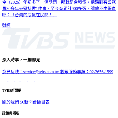
謝金河表示，每年春節都會聽到大街小巷傳來的賀年歌。然而
今（2026）年卻多了一個話題，那就是台積電，還聽到有公務
員30多年來堅持做1件事，至今竟累計900多張，讓他不由得直
呼：「台灣的底氣在民間！」
財經
深入時事，一觸即見
意見反映：service@tvbs.com.tw
觀眾服務專線：02-2656-1599
TVBS新聞網
關於我們
56新聞台節目表