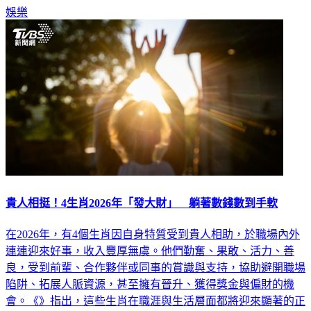
了…」。
娛樂
貴人相挺！4生肖2026年「發大財」 躺著數錢數到手軟
在2026年，有4個生肖因自身特質受到貴人相助，於職場內外
連連迎來好事，收入豐厚無虞。他們勤奮、果敢、活力、善
良，受到前輩、合作夥伴或同事的賞識與支持，協助避開職場
陷阱、拓展人脈資源，甚至擁有晉升、獲得獎金與偏財的機