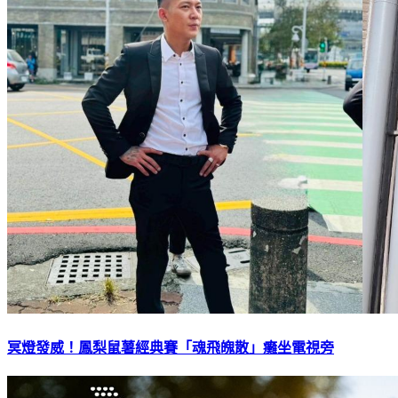
冥燈發威！鳳梨鼠薯經典賽「魂飛魄散」癱坐電視旁