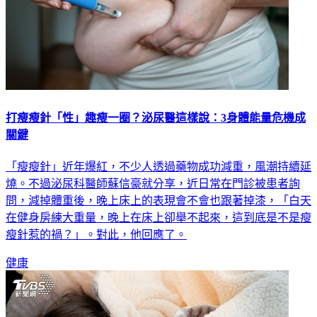
打瘦瘦針「性」趣瘦一圈？泌尿醫這樣說：3身體能量危機成
關鍵
「瘦瘦針」近年爆紅，不少人透過藥物成功減重，風潮持續延
燒。不過泌尿科醫師蘇信豪就分享，近日常在門診被患者詢
問，減掉體重後，晚上床上的表現會不會也跟著掉漆，「白天
在健身房練大重量，晚上在床上卻舉不起來，這到底是不是瘦
瘦針惹的禍？」。對此，他回應了。
健康