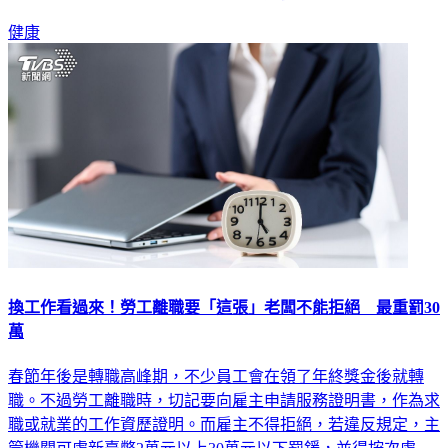
減少總熱量攝取，就可以讓心臟變得更健康。
健康
換工作看過來！勞工離職要「這張」老闆不能拒絕 最重罰30
萬
春節年後是轉職高峰期，不少員工會在領了年終獎金後就轉
職。不過勞工離職時，切記要向雇主申請服務證明書，作為求