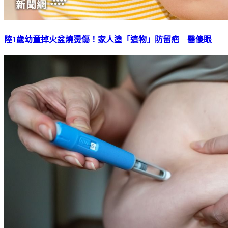
陸1歲幼童掉火盆燒燙傷！家人塗「這物」防留疤 醫傻眼