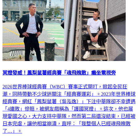
冥燈發威！鳳梨鼠薯經典賽「魂飛魄散」癱坐電視旁
2026世界棒球經典賽（WBC）賽事正式開打，掀起全民狂
潮，同時帶動不少球迷關注「經典賽運彩」。2023年世界棒球
經典賽，網紅「鳳梨鼠薯（吳泓逸）」下注中華隊卻不幸遭遇
「4連敗」慘賠，被網友戲稱為「護國冥燈」。這次，他也展
現愛國之心，大力支持中華隊，然而第二局還沒結束，已經被
日本完虐，讓他相當崩潰，直呼：「我整個人已經魂飛魄散