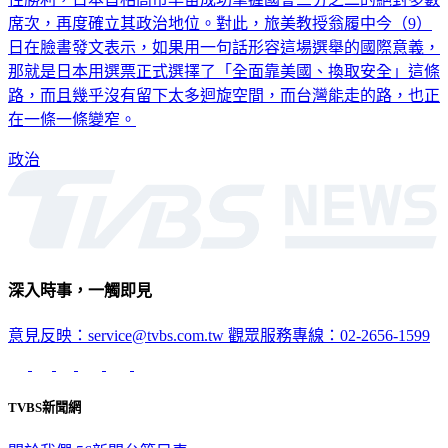
席次，再度確立其政治地位。對此，旅美教授翁履中今（9）
日在臉書發文表示，如果用一句話形容這場選舉的國際意義，
那就是日本用選票正式選擇了「全面靠美國、換取安全」這條
路，而且幾乎沒有留下太多迴旋空間，而台灣能走的路，也正
在一條一條變窄。
政治
深入時事，一觸即見
意見反映：service@tvbs.com.tw
觀眾服務專線：02-2656-1599
TVBS新聞網