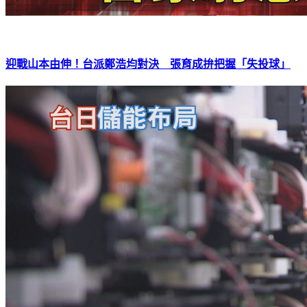
迎戰山本由伸！台派鄭浩均對決 張育成拚把握「失投球」