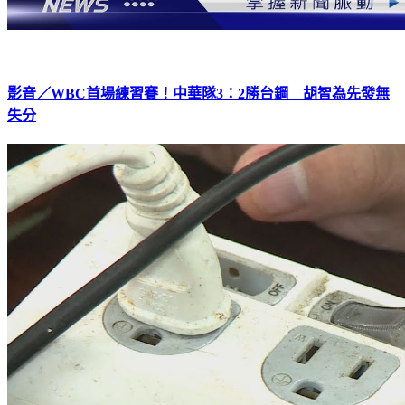
影音／WBC首場練習賽！中華隊3：2勝台鋼 胡智為先發無
失分