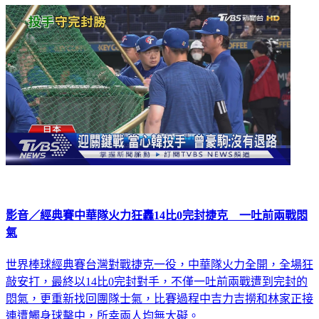
影音／經典賽中華隊火力狂轟14比0完封捷克 一吐前兩戰悶
氣
世界棒球經典賽台灣對戰捷克一役，中華隊火力全開，全場狂
敲安打，最終以14比0完封對手，不僅一吐前兩戰遭到完封的
悶氣，更重新找回團隊士氣，比賽過程中吉力吉撈和林家正接
連遭觸身球擊中，所幸兩人均無大礙。