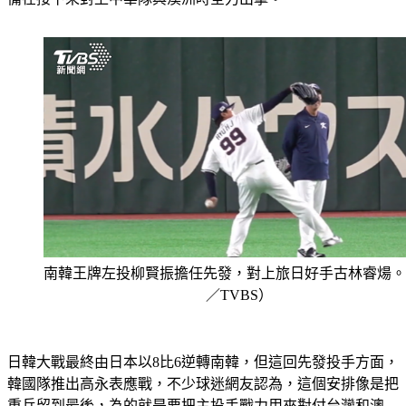
南韓王牌左投柳賢振擔任先發，對上旅日好手古林睿煬。
／TVBS）
日韓大戰最終由日本以8比6逆轉南韓，但這回先發投手方面，
韓國隊推出高永表應戰，不少球迷網友認為，這個安排像是把
重兵留到最後，為的就是要把主投手戰力用來對付台灣和澳