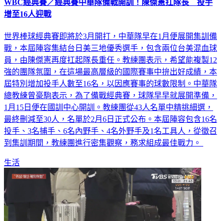
WBC經典賽／經典賽中華隊備戰開訓！陳傑憲扛隊長 投手
增至16人迎戰
世界棒球經典賽即將於3月開打，中華隊早在1月便展開集訓備
戰，本屆陣容集結台日美三地優秀選手，包含兩位台美混血球
員，由陳傑憲再度扛起隊長重任。教練團表示，希望能複製12
強的團隊氛圍，在這場最高層級的國際賽事中拚出好成績，本
屆特別增加投手人數至16名，以因應賽事的球數限制。中華隊
總教練曾豪駒表示，為了備戰經典賽，球隊早早就展開準備，
1月15日便在國訓中心開訓。教練團從43人名單中精挑細選，
最終刪減至30人，名單於2月6日正式公布。本屆陣容包含16名
投手、3名捕手、6名內野手、4名外野手及1名工具人，從徵召
到集訓期間，教練團進行密集觀察，務求組成最佳戰力。
生活