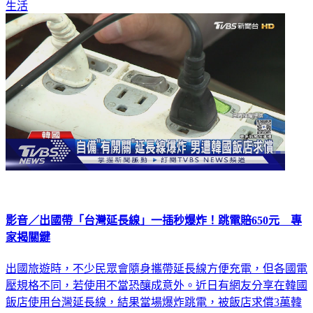
生活
影音／出國帶「台灣延長線」一插秒爆炸！跳電賠650元 專
家揭關鍵
出國旅遊時，不少民眾會隨身攜帶延長線方便充電，但各國電
壓規格不同，若使用不當恐釀成意外。近日有網友分享在韓國
飯店使用台灣延長線，結果當場爆炸跳電，被飯店求償3萬韓