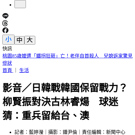
快訊
日職／陽岱鋼9/26引退！告別21年職棒生涯 門票開賣時間看
這
首頁
｜
生活
影音／日韓戰韓國保留戰力？
柳賢振對決古林睿煬 球迷
猜：重兵留給台、澳
記者：藍婷瀅｜攝影：鍾尹倫｜責任編輯：新聞中心