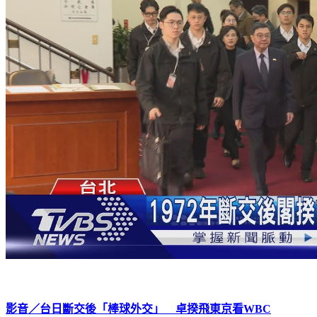
影音／台日斷交後「棒球外交」 卓揆飛東京看WBC