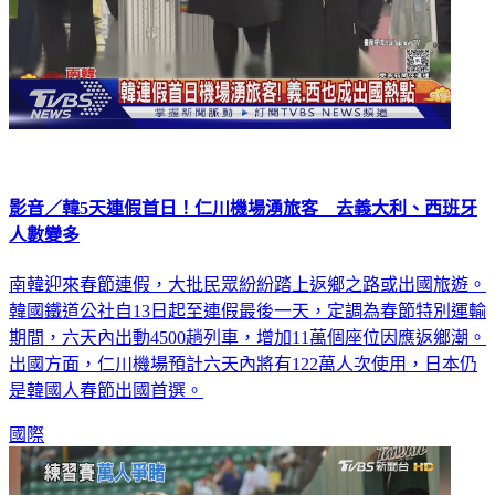
影音／韓5天連假首日！仁川機場湧旅客 去義大利、西班牙
人數變多
南韓迎來春節連假，大批民眾紛紛踏上返鄉之路或出國旅遊。
韓國鐵道公社自13日起至連假最後一天，定調為春節特別運輸
期間，六天內出動4500趟列車，增加11萬個座位因應返鄉潮。
出國方面，仁川機場預計六天內將有122萬人次使用，日本仍
是韓國人春節出國首選。
國際