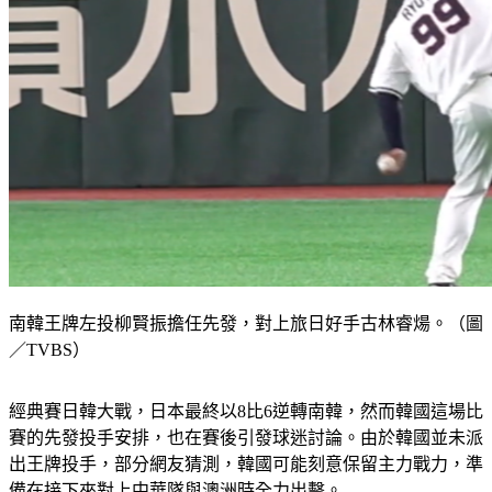
南韓王牌左投柳賢振擔任先發，對上旅日好手古林睿煬。（圖
／TVBS）
經典賽日韓大戰，日本最終以8比6逆轉南韓，然而韓國這場比
賽的先發投手安排，也在賽後引發球迷討論。由於韓國並未派
出王牌投手，部分網友猜測，韓國可能刻意保留主力戰力，準
備在接下來對上中華隊與澳洲時全力出擊。