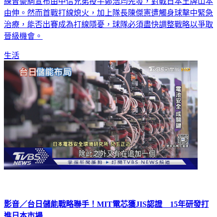
練曾豪駒宣布由中信兄弟投手鄭浩均先發，對戰日本王牌山本
由伸。然而首戰打線熄火，加上隊長陳傑憲遭觸身球擊中緊急
治療，能否出賽成為打線隱憂，球隊必須盡快調整戰略以爭取
晉級機會。
生活
影音／台日儲能戰略聯手！MIT電芯獲JIS認證 15年研發打
進日本市場