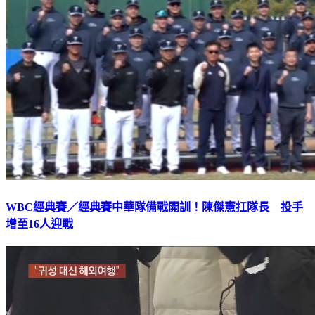
WBC經典賽／經典賽中華隊備戰開訓！陳傑憲扛隊長 投手
增至16人迎戰