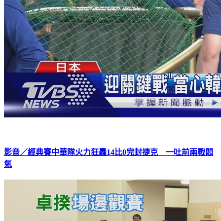
影音／經典賽中華隊火力狂轟14比0完封捷克 一吐前兩戰悶
氣