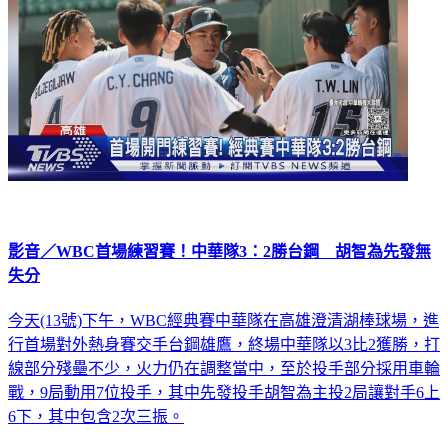
影音／WBC首場練習賽！中華隊3：2勝台鋼 胡智為先發無
失分
今天(13號)下午，WBC經典賽中華隊在高雄澄清湖棒球場，進
行首場對外熱身賽交手台鋼雄鷹，終場中華隊以3比2獲勝，打
線部分殘壘不少，火力仍在調整當中，至於投手部分採用車輪
戰，9局動用7位投手，其中先發投手胡智為主投2局讓對手6上
6下，其中包含2次三振。