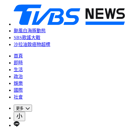
颱風白海豚動態
SBS歌謠大戰
沙拉油致癌物超標
首頁
即時
生活
政治
娛樂
國際
社會
更多