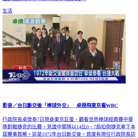
生活
影音／台日斷交後「棒球外交」 卓揆飛東京看WBC
行政院長卓榮泰7日現身東京巨蛋，觀看世界棒球經典賽中華
隊對戰捷克的比賽，見證中華隊以14比0、7局扣倒捷克拿下本
屆賽事首勝。這是1972年台日斷交後，首度有現任行政院長訪