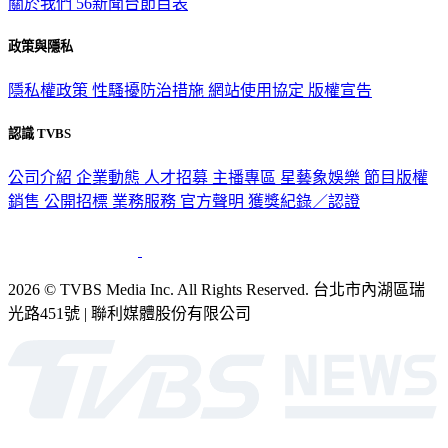
關於我們
56新聞台節目表
政策與隱私
隱私權政策
性騷擾防治措施
網站使用協定
版權宣告
認識 TVBS
公司介紹
企業動態
人才招募
主播專區
星藝象娛樂
節目版權
銷售
公開招標
業務服務
官方聲明
獲獎紀錄／認證
2026 © TVBS Media Inc. All Rights Reserved. 台北市內湖區瑞
光路451號 | 聯利媒體股份有限公司