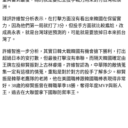
洲。
球評許維智分析表示，在打擊方面沒有看出來韓國在保留實
力，因為他們第一局就打了3分，但投手方面就比較尷尬，改
成高永表，就是台灣球迷預測的，可能就是要放掉日本來抓台
灣了。
許維智進一步分析，其實日韓大戰韓國有機會搶下勝利，打出
超過日本的安打數，但最後打擊沒有串聯。而隔天韓國確定由
王牌左投柳賢振對上古林睿煬，許維智認為，中華隊的敵情蒐
集一定有這樣的情蒐，重點是對於對方的投手了解多少。柳賢
振是韓華老鷹隊的老將，他在美國職棒跟韓國職棒表現得非常
好。38歲的柳賢振曾在韓職單季18勝，奪得年度MVP與新人
王，過去在大聯盟拿下國聯防禦率王。