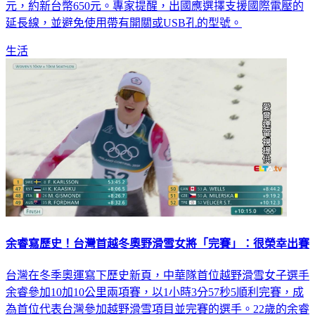
元，約新台幣650元。專家提醒，出國應選擇支援國際電壓的
延長線，並避免使用帶有開關或USB孔的型號。
生活
余睿寫歷史！台灣首越冬奧野滑雪女將「完賽」：很榮幸出賽
台灣在冬季奧運寫下歷史新頁，中華隊首位越野滑雪女子選手
余睿參加10加10公里兩項賽，以1小時3分57秒5順利完賽，成
為首位代表台灣參加越野滑雪項目並完賽的選手。22歲的余睿