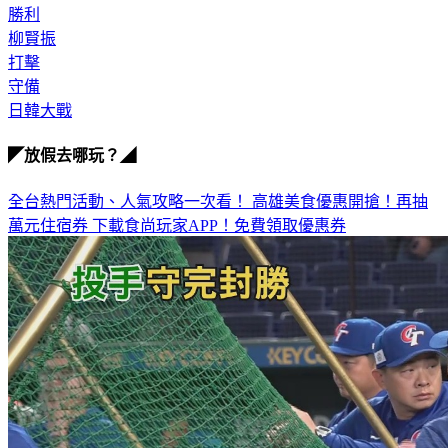
勝利
柳賢振
打擊
守備
日韓大戰
◤放假去哪玩？◢
全台熱門活動、人氣攻略一次看！
高雄美食優惠開搶！再抽
萬元住宿券
下載食尚玩家APP！免費領取優惠券