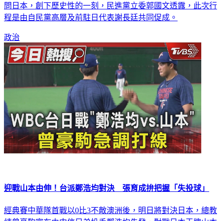
問日本，創下歷史性的一刻，民進黨立委郭國文透露，此次行
程是由自民黨高層及前駐日代表謝長廷共同促成。
政治
迎戰山本由伸！台派鄭浩均對決 張育成拚把握「失投球」
經典賽中華隊首戰以0比3不敵澳洲後，明日將對決日本，總教