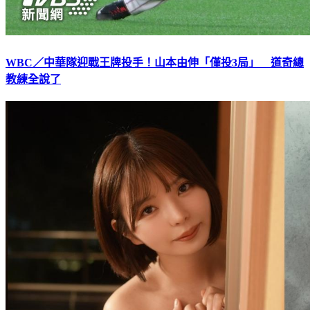
WBC／中華隊迎戰王牌投手！山本由伸「僅投3局」 道奇總
教練全說了