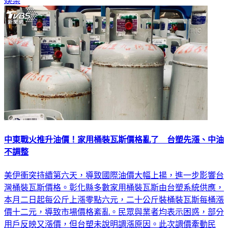
娛樂
中東戰火推升油價！家用桶裝瓦斯價格亂了 台塑先漲、中油
不調整
美伊衝突持續第六天，導致國際油價大幅上揚，進一步影響台
灣桶裝瓦斯價格。彰化縣多數家用桶裝瓦斯由台塑系統供應，
本月二日起每公斤上漲零點六元，二十公斤裝桶裝瓦斯每桶漲
價十二元，導致市場價格紊亂。民眾與業者均表示困惑，部分