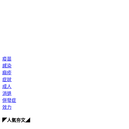
疫苗
感染
麻疹
症狀
成人
消退
併發症
效力
◤人氣夯文◢