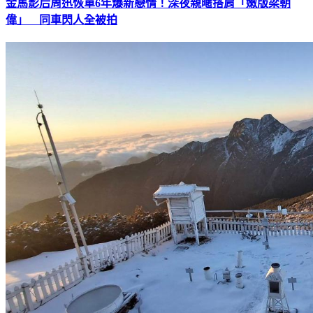
金馬影后周迅恢單6年爆新戀情！深夜親暱搭肩「嫩版梁朝
偉」 同車閃人全被拍