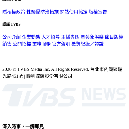
政策與隱私
隱私權政策
性騷擾防治措施
網站使用協定
版權宣告
認識 TVBS
公司介紹
企業動態
人才招募
主播專區
星藝象娛樂
節目版權
銷售
公開招標
業務服務
官方聲明
獲獎紀錄／認證
2026 © TVBS Media Inc. All Rights Reserved. 台北市內湖區瑞
光路451號 | 聯利媒體股份有限公司