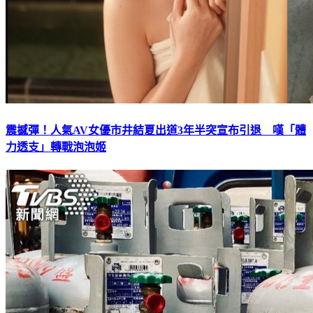
震撼彈！人氣AV女優市井結夏出道3年半突宣布引退 嘆「體
力透支」轉戰泡泡姬