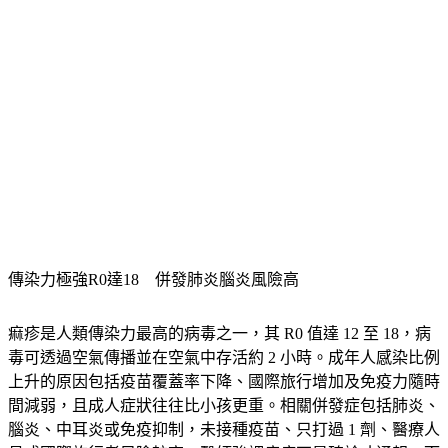
傳染力極強R0達18　併發肺炎腦炎風險高
痲疹是人類傳染力最高的病毒之一，其 R0 值達 12 至 18，病
毒可透過空氣傳播並在空氣中存活約 2 小時。成年人感染比例
上升的原因包括疫苗覆蓋率下降、國際旅行增加及免疫力隨時
間減弱，且成人症狀往往比小孩更重。相關併發症包括肺炎、