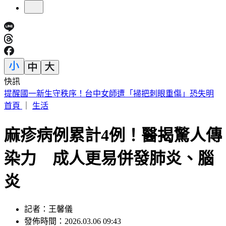
快訊
行政院停電40分鐘！員工揮扇好熱 藍委批「城鎮韌性」大破
功
首頁
｜
生活
麻疹病例累計4例！醫揭驚人傳
染力 成人更易併發肺炎、腦
炎
記者：王馨儀