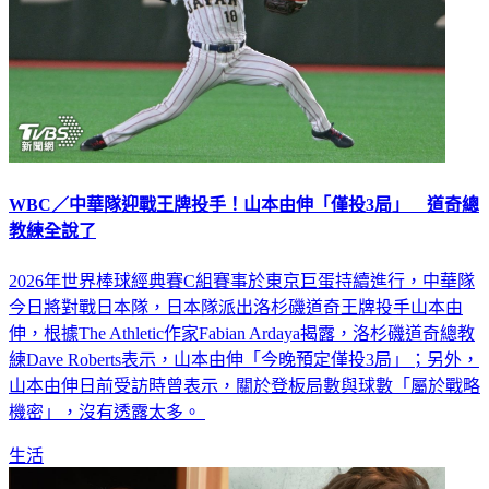
WBC／中華隊迎戰王牌投手！山本由伸「僅投3局」 道奇總
教練全說了
2026年世界棒球經典賽C組賽事於東京巨蛋持續進行，中華隊
今日將對戰日本隊，日本隊派出洛杉磯道奇王牌投手山本由
伸，根據The Athletic作家Fabian Ardaya揭露，洛杉磯道奇總教
練Dave Roberts表示，山本由伸「今晚預定僅投3局」；另外，
山本由伸日前受訪時曾表示，關於登板局數與球數「屬於戰略
機密」，沒有透露太多。
生活