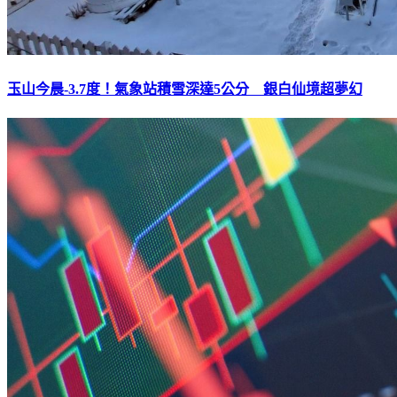
玉山今晨-3.7度！氣象站積雪深達5公分 銀白仙境超夢幻