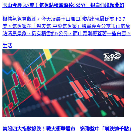
玉山今晨-3.7度！氣象站積雪深達5公分 銀白仙境超夢幻
根據氣象署觀測，今天凌晨玉山風口測站出現攝氏零下3.7
度。氣象署在「報天氣-中央氣象署」臉書專頁分享玉山氣象
站清晨景象、仍有積雪約5公分，而山頭則覆蓋著一些白雪。
生活