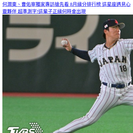
何潤東、曹佑寧獨家專訪搶先看
8月緣分排行榜 這星座遇見心
靈夥伴
超準測字!這輩子正緣何時會出現