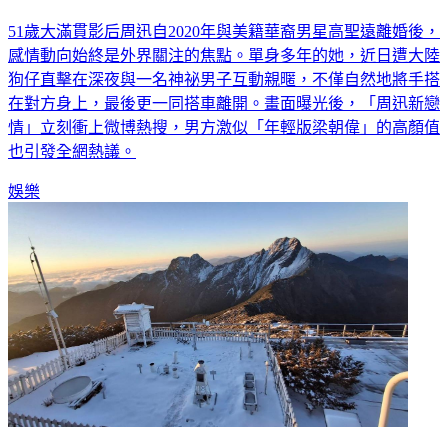
偉」 同車閃人全被拍
51歲大滿貫影后周迅自2020年與美籍華裔男星高聖遠離婚後，
感情動向始終是外界關注的焦點。單身多年的她，近日遭大陸
狗仔直擊在深夜與一名神祕男子互動親暱，不僅自然地將手搭
在對方身上，最後更一同搭車離開。畫面曝光後，「周迅新戀
情」立刻衝上微博熱搜，男方激似「年輕版梁朝偉」的高顏值
也引發全網熱議。
娛樂