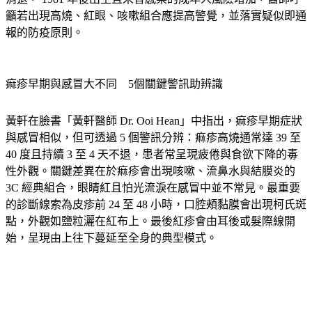
消退， 1981 年後出生且未曾感染的成年人風險增加，醫師呼
籲若出現高燒、紅眼、咳嗽組合應提高警覺，並落實疑似即通
報的防疫原則。
痲疹早期與感冒大不同　5個關鍵警訊助辨識
黃軒在臉書「黃軒醫師 Dr. Ooi Hean」中指出，痲疹早期症狀
與感冒相似，但可透過 5 個警訊分辨：痲疹高燒通常達 39 至 
40 度且持續 3 至 4 天不退，患者常呈現疲倦與食欲下降的毒
性外觀。關鍵差異在於痲疹會出現咳嗽、流鼻水與結膜炎的 
3C 經典組合，眼睛紅且怕光流淚在感冒中並不常見。最重要
的診斷線索為皮疹前 24 至 48 小時，口腔頰黏膜會出現柯氏斑
點，外觀如鹽粒灑在紅布上。最後紅疹會由耳後或髮際線開
始，呈現由上往下蔓延至全身的典型模式。