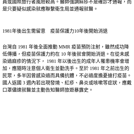
腦炎、中耳炎或免疫抑制，未接種疫苗、只打過 1 劑、醫療人
員或國際旅行者風險較高。醫師強調痲疹不是確診才通報，而
是只要疑似感染就應聯繫衛生局並通報就醫。
1981年後出生需留意　疫苗保護力10年後開始消退
台灣自 1981 年後全面推動 MMR 疫苗預防注射，雖然成功降
低傳播，但疫苗保護力約在 10 年後就會開始消退。在從未感
染過麻疹的情況下， 1981 年以後出生的成年人罹患機率會增
加，應隨時注意個人衛生並勤洗手。至於 1981 年之前出生的
民眾，多半因曾感染過而具備抗體，不必過度擔憂搶打疫苗。
國人返國 3 週內若出現發燒、紅疹、鼻炎或咳嗽等症狀，應戴
口罩儘速就醫並主動告知醫師旅遊暴露史。