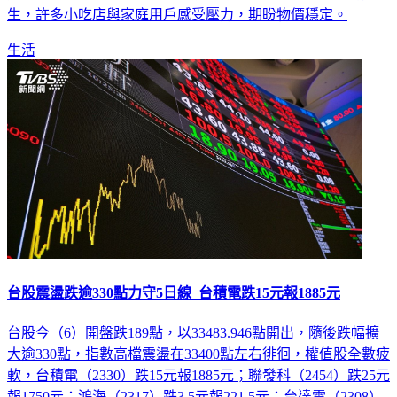
用戶反映又漲價，但台塑未說明調漲原因。此次調價牽動民
生，許多小吃店與家庭用戶感受壓力，期盼物價穩定。
生活
台股震盪跌逾330點力守5日線 台積電跌15元報1885元
台股今（6）開盤跌189點，以33483.946點開出，隨後跌幅擴
大逾330點，指數高檔震盪在33400點左右徘徊，權值股全數疲
軟，台積電（2330）跌15元報1885元；聯發科（2454）跌25元