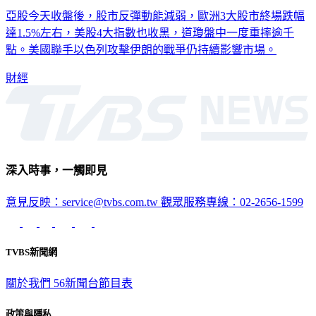
美股四大指數慘跌！戰火衝擊股市 道瓊盤中「崩跌逾千點」
亞股今天收盤後，股市反彈動能減弱，歐洲3大股市終場跌幅
達1.5%左右，美股4大指數也收黑，道瓊盤中一度重摔逾千
點。美國聯手以色列攻擊伊朗的戰爭仍持續影響市場。
財經
深入時事，一觸即見
意見反映：service@tvbs.com.tw
觀眾服務專線：02-2656-1599
TVBS新聞網
關於我們
56新聞台節目表