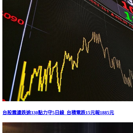
台股震盪跌逾330點力守5日線 台積電跌15元報1885元