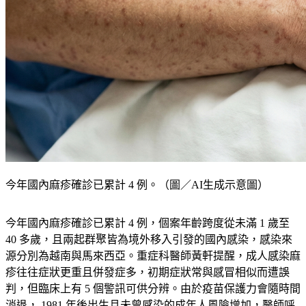
今年國內麻疹確診已累計 4 例。（圖／AI生成示意圖）
今年國內麻疹確診已累計 4 例，個案年齡跨度從未滿 1 歲至 
40 多歲，且兩起群聚皆為境外移入引發的國內感染，感染來
源分別為越南與馬來西亞。重症科醫師黃軒提醒，成人感染麻
疹往往症狀更重且併發症多，初期症狀常與感冒相似而遭誤
判，但臨床上有 5 個警訊可供分辨。由於疫苗保護力會隨時間