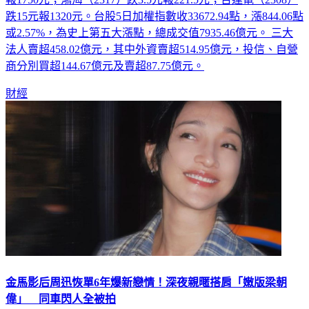
報1750元；鴻海（2317）跌3.5元報221.5元；台達電（2308）
跌15元報1320元。台股5日加權指數收33672.94點，漲844.06點
或2.57%，為史上第五大漲點，總成交值7935.46億元。 三大
法人賣超458.02億元，其中外資賣超514.95億元，投信、自營
商分別買超144.67億元及賣超87.75億元。
財經
金馬影后周迅恢單6年爆新戀情！深夜親暱搭肩「嫩版梁朝