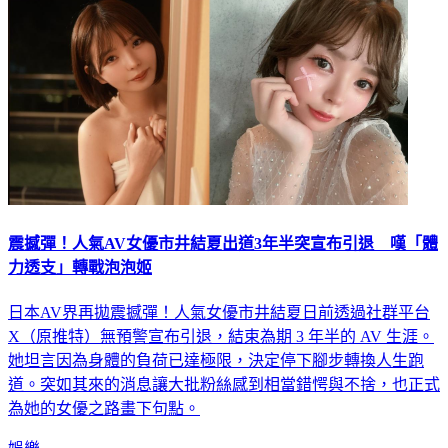
震撼彈！人氣AV女優市井結夏出道3年半突宣布引退 嘆「體
力透支」轉戰泡泡姬
日本AV界再拋震撼彈！人氣女優市井結夏日前透過社群平台
X（原推特）無預警宣布引退，結束為期 3 年半的 AV 生涯。
她坦言因為身體的負荷已達極限，決定停下腳步轉換人生跑
道。突如其來的消息讓大批粉絲感到相當錯愕與不捨，也正式
為她的女優之路畫下句點。