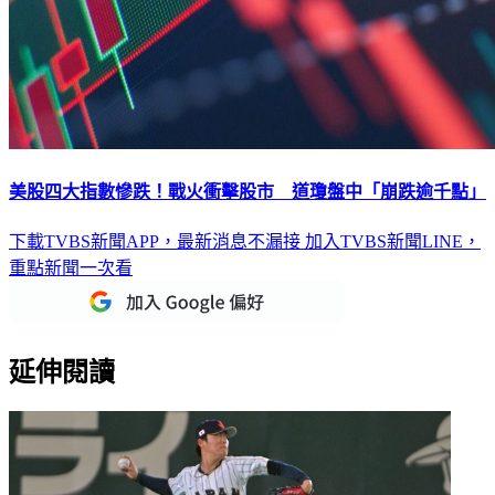
美股四大指數慘跌！戰火衝擊股市 道瓊盤中「崩跌逾千點」
下載TVBS新聞APP，最新消息不漏接
加入TVBS新聞LINE，
重點新聞一次看
延伸閱讀