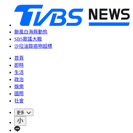
颱風白海豚動態
SBS歌謠大戰
沙拉油致癌物超標
首頁
即時
生活
政治
娛樂
國際
社會
更多