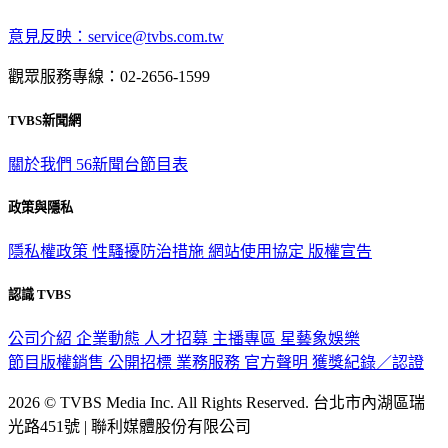
深入時事，一觸即見
意見反映：service@tvbs.com.tw
觀眾服務專線：02-2656-1599
TVBS新聞網
關於我們
56新聞台節目表
政策與隱私
隱私權政策
性騷擾防治措施
網站使用協定
版權宣告
認識 TVBS
公司介紹
企業動態
人才招募
主播專區
星藝象娛樂
節目版權銷售
公開招標
業務服務
官方聲明
獲獎紀錄／認證
2026 © TVBS Media Inc. All Rights Reserved. 台北市內湖區瑞