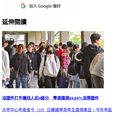
延伸閱讀
沒證件打手機找人扣4級分 學測違規44.84%沒帶證件
大考中心考委會今（10）日審議學測考生違規事宜。今年考區