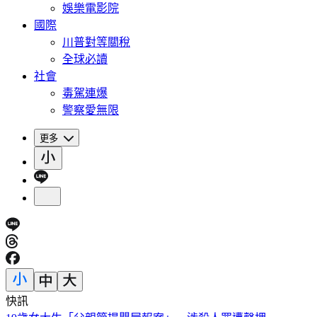
娛樂電影院
國際
川普對等關稅
全球必讀
社會
毒駕連爆
警察愛無限
更多
快訊