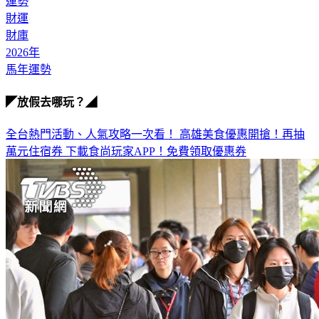
運勢
財運
財庫
2026年
馬年運勢
◤放假去哪玩？◢
全台熱門活動、人氣攻略一次看！
高雄美食優惠開搶！再抽
萬元住宿券
下載食尚玩家APP！免費領取優惠券