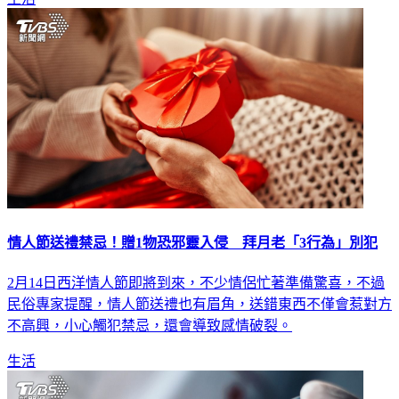
情人節送禮禁忌！贈1物恐邪靈入侵 拜月老「3行為」別犯
2月14日西洋情人節即將到來，不少情侶忙著準備驚喜，不過
民俗專家提醒，情人節送禮也有眉角，送錯東西不僅會惹對方
不高興，小心觸犯禁忌，還會導致感情破裂。
生活