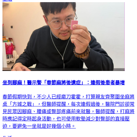
坐到腳麻！醫示警「春節麻將後遺症」：連假後患者暴增
春節假期快到，不少人已經磨刀霍霍，打算親友齊聚圍坐麻將
桌「方城之戰」，但醫師提醒，每次連假過後，醫院門診卻常
見民眾因腳麻、腰痛或臀部疼痛前來就醫，醫師提醒，打麻將
時應記得定時起身活動，也可使用軟墊減少對臀部的直接壓
迫，要避免一坐就是好幾個小時。