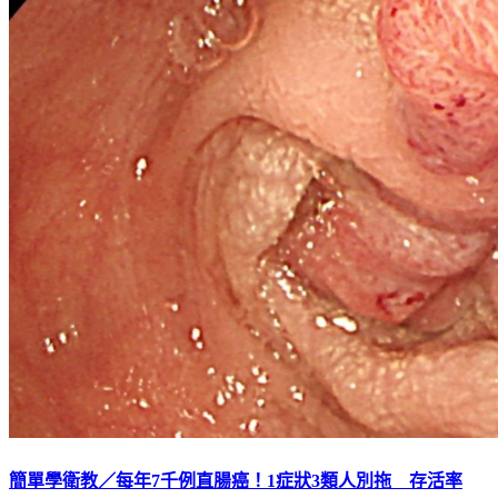
簡單學衛教／每年7千例直腸癌！1症狀3類人別拖 存活率