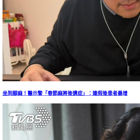
坐到腳麻！醫示警「春節麻將後遺症」：連假後患者暴增