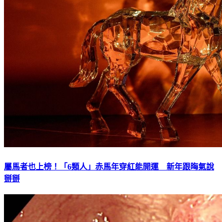
屬馬者也上榜！「6類人」赤馬年穿紅能開運 新年跟晦氣說
掰掰