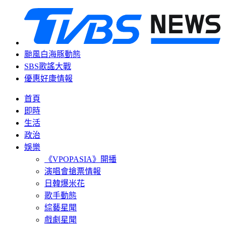
颱風白海豚動態
SBS歌謠大戰
優惠好康情報
首頁
即時
生活
政治
娛樂
《VPOPASIA》開播
演唱會搶票情報
日韓爆米花
歌手動態
綜藝星聞
戲劇星聞