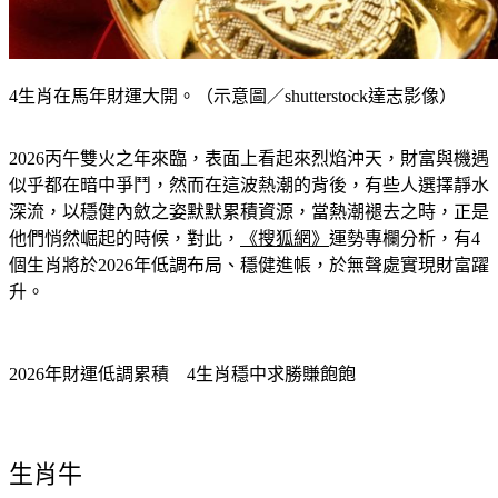
4生肖在馬年財運大開。（示意圖／shutterstock達志影像）
2026丙午雙火之年來臨，表面上看起來烈焰沖天，財富與機遇
似乎都在暗中爭鬥，然而在這波熱潮的背後，有些人選擇靜水
深流，以穩健內斂之姿默默累積資源，當熱潮褪去之時，正是
他們悄然崛起的時候，對此，
《搜狐網》
運勢專欄分析，有4
個生肖將於2026年低調布局、穩健進帳，於無聲處實現財富躍
升。
2026年財運低調累積　4生肖穩中求勝賺飽飽
生肖牛