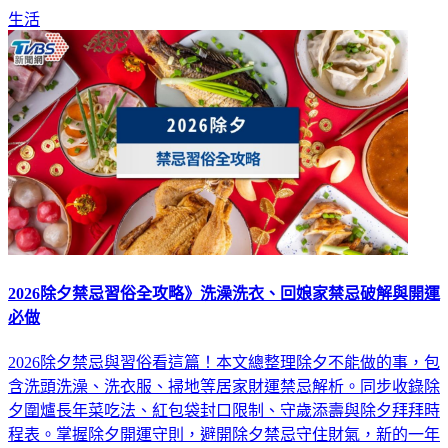
生活
2026除夕禁忌習俗全攻略》洗澡洗衣、回娘家禁忌破解與開運
必做
2026除夕禁忌與習俗看這篇！本文總整理除夕不能做的事，包
含洗頭洗澡、洗衣服、掃地等居家財運禁忌解析。同步收錄除
夕圍爐長年菜吃法、紅包袋封口限制、守歲添壽與除夕拜拜時
程表。掌握除夕開運守則，避開除夕禁忌守住財氣，新的一年