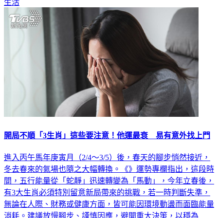
生活
開局不順「3生肖」這些要注意！他運最衰 易有意外找上門
進入丙午馬年庚寅月（2/4～3/5）後，春天的腳步悄然接近，
冬去春來的氣場也隨之大幅轉換。《》運勢專欄指出，這段時
間，五行能量從「蛇靜」迅速轉變為「馬動」，今年立春後，
有3大生肖必須特別留意新局帶來的挑戰，若一時判斷失準，
無論在人際、財務或健康方面，皆可能因環境動盪而面臨能量
消耗。建議放慢腳步、謹慎因應，避開重大決策，以穩為