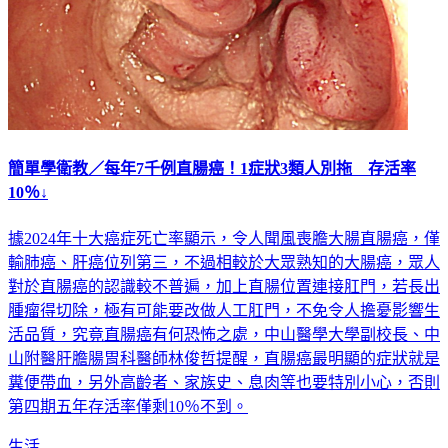
簡單學衛教／每年7千例直腸癌！1症狀3類人別拖 存活率
10％↓
據2024年十大癌症死亡率顯示，令人聞風喪膽大腸直腸癌，僅
輸肺癌、肝癌位列第三，不過相較於大眾熟知的大腸癌，眾人
對於直腸癌的認識較不普遍，加上直腸位置連接肛門，若長出
腫瘤得切除，極有可能要改做人工肛門，不免令人擔憂影響生
活品質，究竟直腸癌有何恐怖之處，中山醫學大學副校長、中
山附醫肝膽腸胃科醫師林俊哲提醒，直腸癌最明顯的症狀就是
糞便帶血，另外高齡者、家族史、息肉等也要特別小心，否則
第四期五年存活率僅剩10％不到。
生活