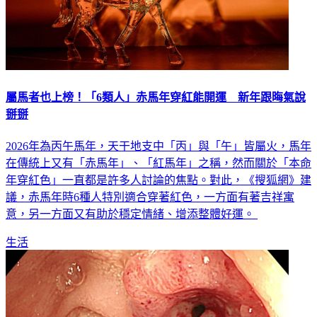
屬馬者也上榜！「6類人」赤馬年穿紅能開運 新年跟晦氣說
掰掰
2026年為丙午馬年，天干地支中「丙」與「午」皆屬火，馬年
在傳統上又有「赤馬年」、「紅馬年」之稱，然而關於「本命
年穿紅色」一直都是許多人討論的焦點。對此，《搜狐網》建
議，赤馬年時6種人特別適合穿著紅色，一方面有著吉祥寓
意，另一方面又有助於穩定情緒、增添整體好運。
生活