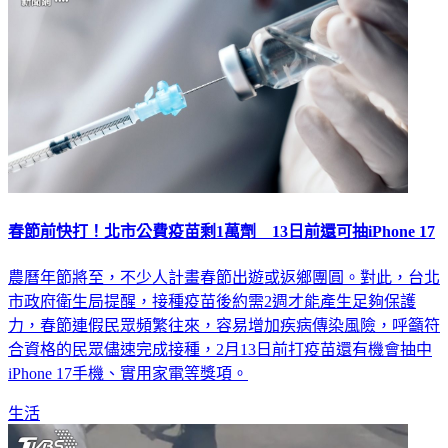
春節前快打！北市公費疫苗剩1萬劑 13日前還可抽iPhone 17
農曆年節將至，不少人計畫春節出遊或返鄉團圓。對此，台北
市政府衛生局提醒，接種疫苗後約需2週才能產生足夠保護
力，春節連假民眾頻繁往來，容易增加疾病傳染風險，呼籲符
合資格的民眾儘速完成接種，2月13日前打疫苗還有機會抽中
iPhone 17手機、實用家電等獎項。
生活