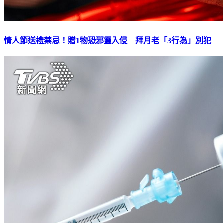
情人節送禮禁忌！贈1物恐邪靈入侵 拜月老「3行為」別犯