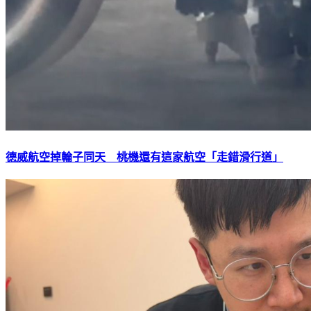
德威航空掉輪子同天 桃機還有這家航空「走錯滑行道」