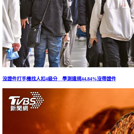
沒證件打手機找人扣4級分 學測違規44.84%沒帶證件