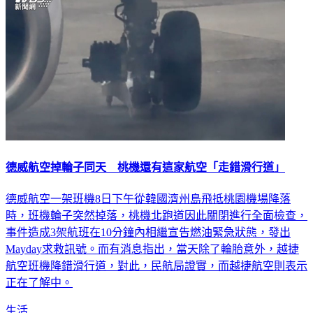
德威航空掉輪子同天 桃機還有這家航空「走錯滑行道」
德威航空一架班機8日下午從韓國濟州島飛抵桃園機場降落
時，班機輪子突然掉落，桃機北跑道因此關閉進行全面檢查，
事件造成3架航班在10分鐘內相繼宣告燃油緊急狀態，發出
Mayday求救訊號。而有消息指出，當天除了輪胎意外，越捷
航空班機降錯滑行道，對此，民航局證實，而越捷航空則表示
正在了解中。
生活