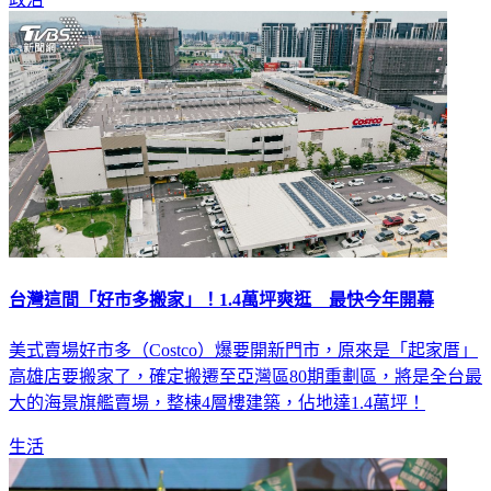
台灣這間「好市多搬家」！1.4萬坪爽逛 最快今年開幕
美式賣場好市多（Costco）爆要開新門市，原來是「起家厝」
高雄店要搬家了，確定搬遷至亞灣區80期重劃區，將是全台最
大的海景旗艦賣場，整棟4層樓建築，佔地達1.4萬坪！
生活