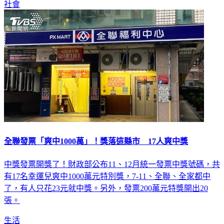
社會
全聯發票「爽中1000萬」！獎落這縣市 17人爽中獎
中獎發票開獎了！財政部公布11、12月統一發票中獎號碼，共
有17名幸運兒爽中1000萬元特別獎，7-11、全聯、全家都中
了，有人只花23元就中獎。另外，發票200萬元特獎開出20
張。
生活