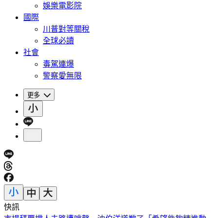
娛樂電影院
國際
川普對等關稅
全球必讀
社會
毒駕連爆
警察愛無限
更多
快訊