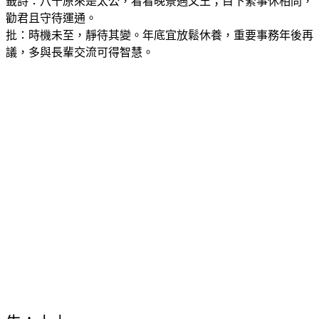
籤詩：八十原來是太公，看看晚景遇文王；目下緊事休相問，
勸君且守待運通。
批：時機未至，靜待其變。年底宜放鬆休養，重要事務年後再
議，多與長輩交流可得智慧。