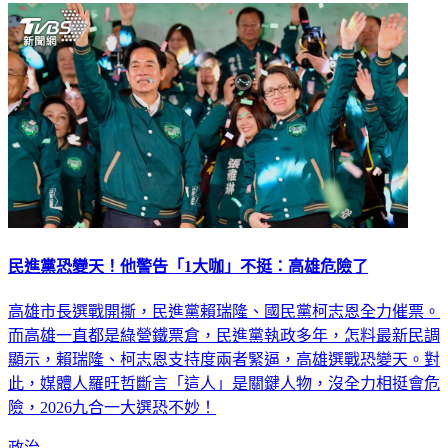
民進黨恐變天！他警告「1大咖」不挺：高雄危險了
高雄市長選戰開撕，民進黨賴瑞隆、國民黨柯志恩全力催票。
而高雄一直都是綠營鐵票倉，民進黨執政多年，怎料最新民調
顯示，賴瑞隆、柯志恩支持度兩者緊逼，高雄選戰恐變天。對
此，媒體人羅旺哲斷言「這人」是關鍵人物，沒全力相挺會危
險，2026九合一大選恐不妙！
政治