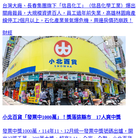
台灣大廠、長春集團旗下「信昌化工」（信昌化學工業）爆出
關廠裁員，大規模資遣百人，員工過年前失業，高雄林園廠產
線停工2個月以上，石化產業景氣爆危機，周邊房價恐崩跌！
財經
小北百貨「發票中1000萬」！獎落這縣市 17人爽中獎
發票中獎1000萬，114年11、12月統一發票中獎號碼出爐，開