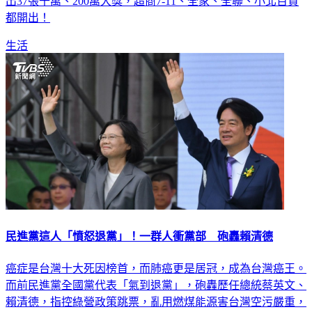
出37張千萬、200萬大獎，超商7-11、全家、全聯、小北百貨
都開出！
生活
民進黨這人「憤怒退黨」！一群人衝黨部 砲轟賴清德
癌症是台灣十大死因榜首，而肺癌更是居冠，成為台灣癌王。
而前民進黨全國黨代表「氣到退黨」，砲轟歷任總統蔡英文、
賴清德，指控綠營政策跳票，亂用燃煤能源害台灣空污嚴重，