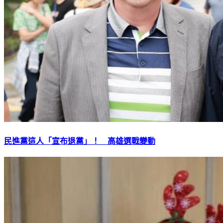
民進黨這人「宣布退黨」！ 高雄選戰變動