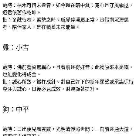
籤詩：枯木可惜未逢春，如今還在暗中藏；寬心且守風霜退，
還君依舊作乾坤。
批：冬藏待春，蓄勢之時。感覺停滯屬正常，趁假期沉潛思
考、陪伴家人，是在積蓄未來能量。
雞：小吉
籤詩：佛前發誓無異心，且看前途得好音；此物原來本是鐵，
也能變化得成金。
批：誠心所致，鐵杵成針。對自己許下的新年願望或承諾保持
專注與誠心，日後必見成效，財運顯著提升。
狗：中平
籤詩：日出便見風雲散，光明清淨照世間；一向前途通大道，