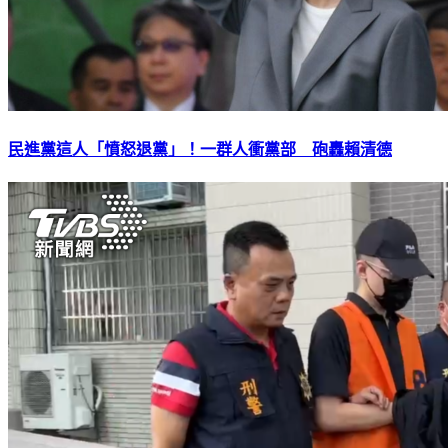
民進黨這人「憤怒退黨」！一群人衝黨部 砲轟賴清德