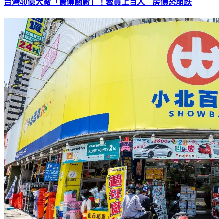
台灣40億大廠「驚傳關廠」！裁員上百人 房價恐崩跌