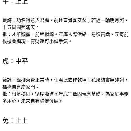
牛：上上
籤詩：功名得意與君顯，前途富貴喜安然；若遇一輪明月照，
十五團圓照滿天。
批：才華顯露，前程似錦。年底人際活絡，易獲賞識，元宵前
後機會顯現，有財運可小試手氣。
虎：中平
籤詩：綠柳蒼蒼正當時，任君此去作乾坤；花果結實無殘謝，
福祿自有慶家門。
批：根基穩固，循序漸進。年底宜鞏固現有基礎，為家庭事務
多用心，未來自有穩健發展。
兔：上上