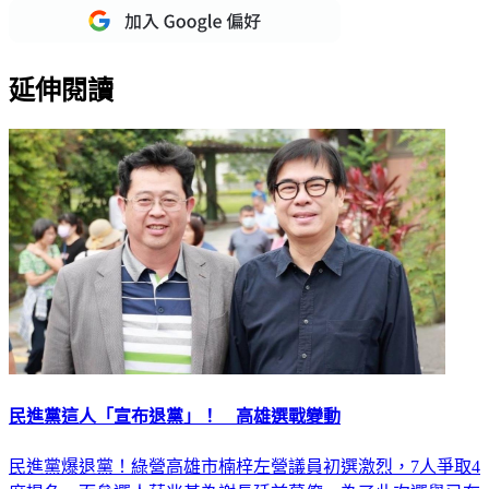
延伸閱讀
民進黨這人「宣布退黨」！ 高雄選戰變動
民進黨爆退黨！綠營高雄市楠梓左營議員初選激烈，7人爭取4