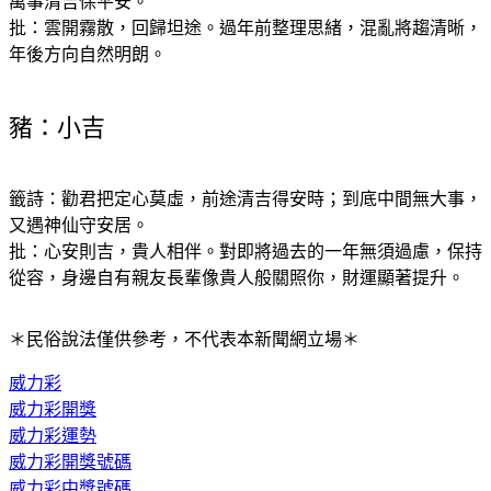
萬事清吉保平安。
批：雲開霧散，回歸坦途。過年前整理思緒，混亂將趨清晰，
年後方向自然明朗。
豬：小吉
籤詩：勸君把定心莫虛，前途清吉得安時；到底中間無大事，
又遇神仙守安居。
批：心安則吉，貴人相伴。對即將過去的一年無須過慮，保持
從容，身邊自有親友長輩像貴人般關照你，財運顯著提升。
＊民俗說法僅供參考，不代表本新聞網立場＊
威力彩
威力彩開獎
威力彩運勢
威力彩開獎號碼
威力彩中獎號碼