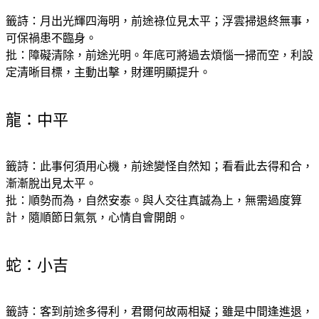
籤詩：月出光輝四海明，前途祿位見太平；浮雲掃退終無事，
可保禍患不臨身。
批：障礙清除，前途光明。年底可將過去煩惱一掃而空，利設
定清晰目標，主動出擊，財運明顯提升。
龍：中平
籤詩：此事何須用心機，前途變怪自然知；看看此去得和合，
漸漸脫出見太平。
批：順勢而為，自然安泰。與人交往真誠為上，無需過度算
計，隨順節日氣氛，心情自會開朗。
蛇：小吉
籤詩：客到前途多得利，君爾何故兩相疑；雖是中間逢進退，