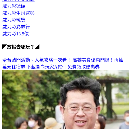
威力彩號碼
威力彩生肖運勢
威力彩貳獎
威力彩彩券行
威力彩13.5億
◤放假去哪玩？◢
全台熱門活動、人氣攻略一次看！
高雄美食優惠開搶！再抽
萬元住宿券
下載食尚玩家APP！免費領取優惠券