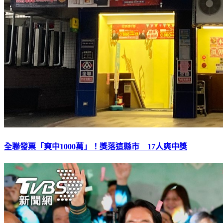
全聯發票「爽中1000萬」！獎落這縣市 17人爽中獎