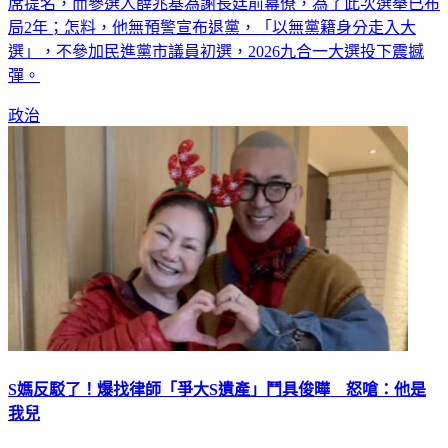
席提名，而參選人薛兆基為謝長廷前幕僚，為了此次選舉已布
局2年；怎料，他無預警宣布退黨，「以無黨籍身分走入大
選」，不參加民進黨市議員初選，2026九合一大選投下震撼
彈。
政治
S媽反駁了！爆找律師「爭大S遺產」鬥具俊曄 怒嗆：他是
我兒