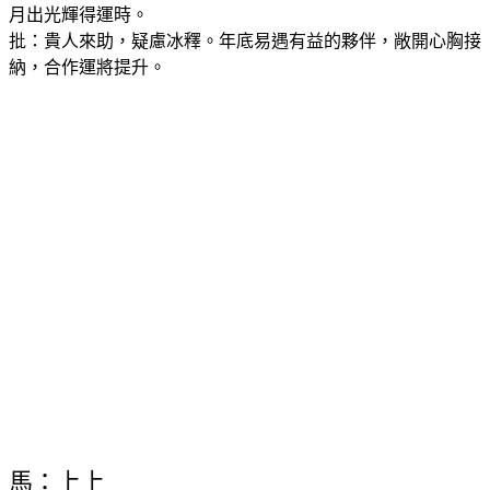
月出光輝得運時。
批：貴人來助，疑慮冰釋。年底易遇有益的夥伴，敞開心胸接
納，合作運將提升。
馬：上上