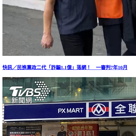
快訊／民進黨政二代「詐騙1.1億」落網！ 一審判7年10月