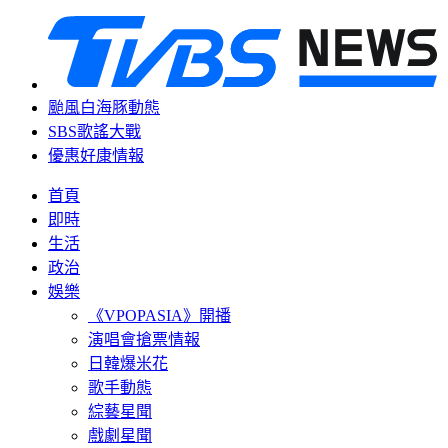
颱風白海豚動態
SBS歌謠大戰
優惠好康情報
首頁
即時
生活
政治
娛樂
《VPOPASIA》開播
演唱會搶票情報
日韓爆米花
歌手動態
綜藝星聞
戲劇星聞