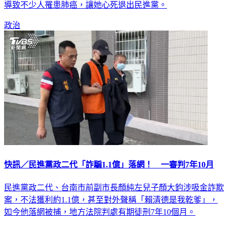
導致不少人罹患肺癌，讓她心死退出民進黨。
政治
快訊／民進黨政二代「詐騙1.1億」落網！ 一審判7年10月
民進黨政二代、台南市前副市長顏純左兒子顏大鈞涉吸金詐欺
案，不法獲利約1.1億，甚至對外聲稱「賴清德是我乾爹」，
如今他落網被捕，地方法院判處有期徒刑7年10個月。