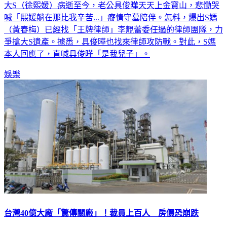
大S（徐熙媛）病逝至今，老公具俊曄天天上金寶山，悲慟哭
喊「熙媛躺在那比我辛苦...」癡情守墓陪伴。怎料，爆出S媽
（黃春梅）已經找「王牌律師」李靚蕾委任過的律師團隊，力
爭搶大S遺產。據悉，具俊曄也找來律師攻防戰。對此，S媽
本人回應了，直喊具俊曄「是我兒子」。
娛樂
台灣40億大廠「驚傳關廠」！裁員上百人 房價恐崩跌