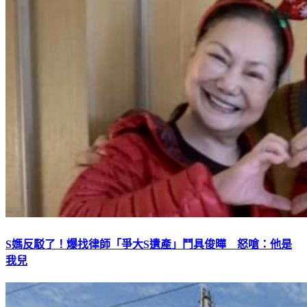
S媽反駁了！爆找律師「爭大S遺產」鬥具俊曄 怒嗆：他是
我兒