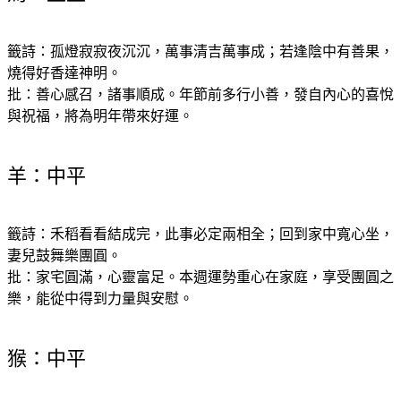
籤詩：孤燈寂寂夜沉沉，萬事清吉萬事成；若逢陰中有善果，
燒得好香達神明。
批：善心感召，諸事順成。年節前多行小善，發自內心的喜悅
與祝福，將為明年帶來好運。
羊：中平
籤詩：禾稻看看結成完，此事必定兩相全；回到家中寬心坐，
妻兒鼓舞樂團圓。
批：家宅圓滿，心靈富足。本週運勢重心在家庭，享受團圓之
樂，能從中得到力量與安慰。
猴：中平