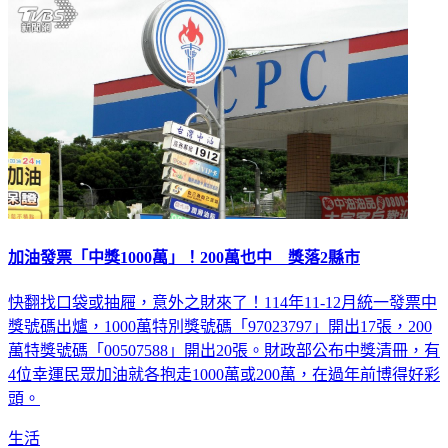
加油發票「中獎1000萬」！200萬也中 獎落2縣市
快翻找口袋或抽屜，意外之財來了！114年11-12月統一發票中
獎號碼出爐，1000萬特別獎號碼「97023797」開出17張，200
萬特獎號碼「00507588」開出20張。財政部公布中獎清冊，有
4位幸運民眾加油就各抱走1000萬或200萬，在過年前博得好彩
頭。
生活