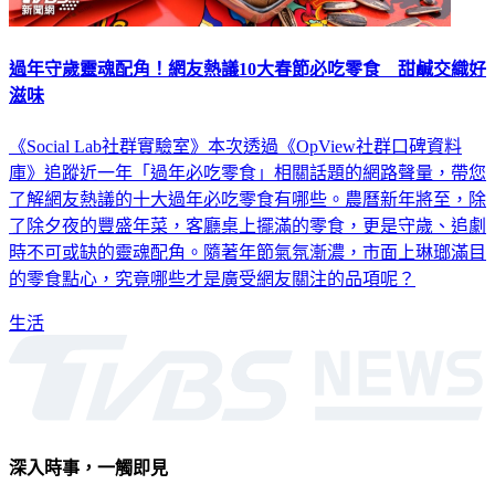
過年守歲靈魂配角！網友熱議10大春節必吃零食 甜鹹交織好
滋味
《Social Lab社群實驗室》本次透過《OpView社群口碑資料
庫》追蹤近一年「過年必吃零食」相關話題的網路聲量，帶您
了解網友熱議的十大過年必吃零食有哪些。農曆新年將至，除
了除夕夜的豐盛年菜，客廳桌上擺滿的零食，更是守歲、追劇
時不可或缺的靈魂配角。隨著年節氣氛漸濃，市面上琳瑯滿目
的零食點心，究竟哪些才是廣受網友關注的品項呢？
生活
深入時事，一觸即見