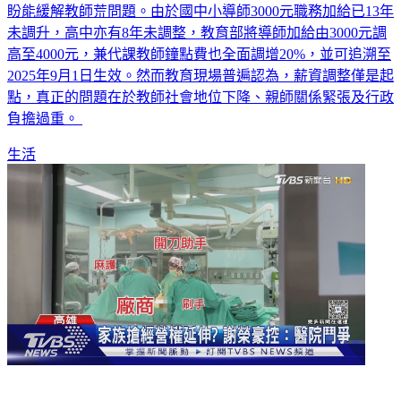
盼能緩解教師荒問題。由於國中小導師3000元職務加給已13年
未調升，高中亦有8年未調整，教育部將導師加給由3000元調
高至4000元，兼代課教師鐘點費也全面調增20%，並可追溯至
2025年9月1日生效。然而教育現場普遍認為，薪資調整僅是起
點，真正的問題在於教師社會地位下降、親師關係緊張及行政
負擔過重。
生活