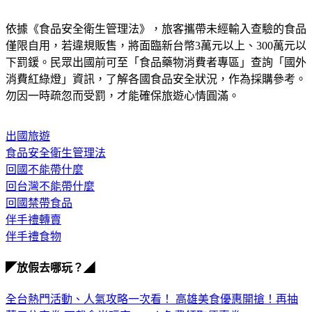
依據《食品安全衛生管理法》，旅客攜帶未經輸入查驗的食品
僅限自用，若違規販售，將面臨新台幣3萬元以上、300萬元以
下罰鍰。民眾出國前可至「食品藥物消費者專區」查詢「國外
消費紅綠燈」資訊，了解各國食品安全狀況，作為採購參考。
勿因一時疏忽而受罰，才能確保旅遊心情圓滿。
出國旅遊
食品安全衛生管理法
回國不能帶什麼
回台灣不能帶什麼
回國禁帶食品
伴手禮轉賣
伴手禮食物
◤放假去哪玩？◢
全台熱門活動、人氣攻略一次看！
高雄美食優惠開搶！再抽