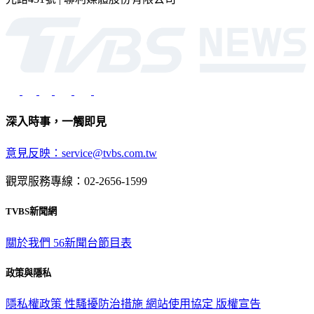
深入時事，一觸即見
意見反映：service@tvbs.com.tw
觀眾服務專線：02-2656-1599
TVBS新聞網
關於我們
56新聞台節目表
政策與隱私
隱私權政策
性騷擾防治措施
網站使用協定
版權宣告