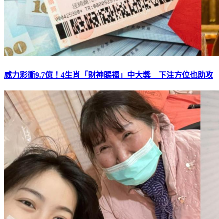
威力彩衝9.7億！4生肖「財神賜福」中大獎 下注方位也助攻