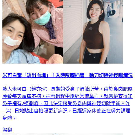
米可白驚「咳出血塊」！入院喉嚨插管 動刀切除神經曝病況
藝人米可白（趙亦瑄）長期飽受鼻子過敏所苦，由於鼻肉肥厚
導致每天頭痛不適，拍戲過程中還經常流鼻血，就醫檢查得知
鼻子裡有2道劃痕，因此決定接受鼻息肉與神經切除手術。昨
（4）日她貼出自拍照更新病況，已經返家休養正在努力調理
身體。
娛樂