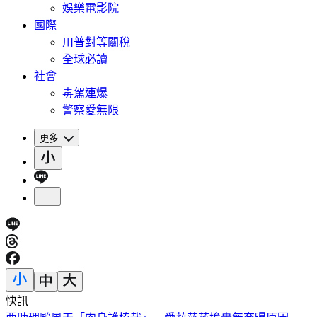
娛樂電影院
國際
川普對等關稅
全球必讀
社會
毒駕連爆
警察愛無限
更多
快訊