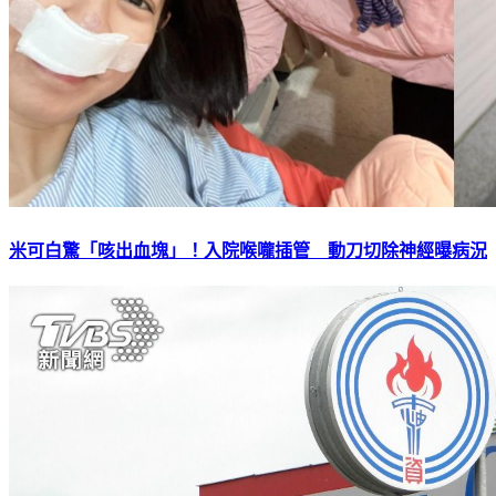
米可白驚「咳出血塊」！入院喉嚨插管 動刀切除神經曝病況