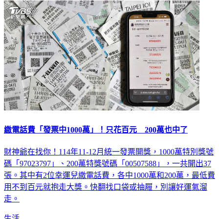
繳電話費「發票中1000萬」！只花百元 200萬也中了
財神爺在找你！114年11-12月統一發票開獎，1000萬特別獎號
碼「97023797」、200萬特獎號碼「00507588」，一共開出37
張。其中有2位幸運兒繳電話費，各中1000萬和200萬，最低費
用不到百元就抱走大獎。快翻找口袋或抽屜，別讓好運氣溜
走。
生活