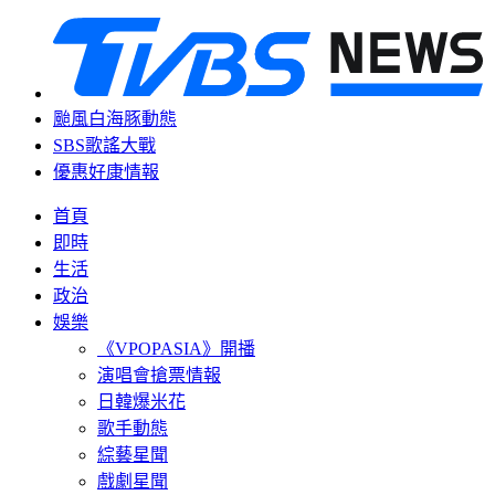
颱風白海豚動態
SBS歌謠大戰
優惠好康情報
首頁
即時
生活
政治
娛樂
《VPOPASIA》開播
演唱會搶票情報
日韓爆米花
歌手動態
綜藝星聞
戲劇星聞