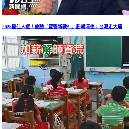
2028最佳人選！他點「藍營新戰神」勝賴清德：台灣走大運