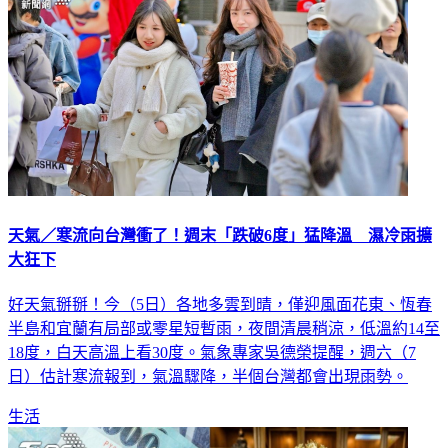
天氣／寒流向台灣衝了！週末「跌破6度」猛降溫 濕冷雨擴
大狂下
好天氣掰掰！今（5日）各地多雲到晴，僅迎風面花東、恆春
半島和宜蘭有局部或零星短暫雨，夜間清晨稍涼，低溫約14至
18度，白天高溫上看30度。氣象專家吳德榮提醒，週六（7
日）估計寒流報到，氣溫驟降，半個台灣都會出現雨勢。
生活