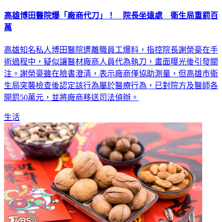
高雄博田醫院爆「廠商代刀」！ 院長坐遠處 衛生局重罰百
萬
高雄知名私人博田醫院遭離職員工爆料，指控院長謝榮豪在手
術過程中，疑似讓醫材廠商人員代為執刀，畫面曝光後引發關
注。謝榮豪雖在臉書澄清，表示廠商僅協助測量，但高雄市衛
生局突襲檢查後認定該行為屬於醫療行為，已對院方及醫師各
開罰50萬元，並將廠商移送司法偵辦。
生活