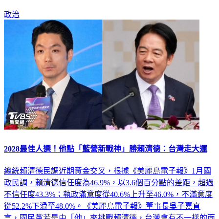
政治
2028最佳人選！他點「藍營新戰神」勝賴清德：台灣走大運
總統賴清德民調近期黃金交叉，根據《美麗島電子報》1月國
政民調，賴清德信任度為46.9%，以3.6個百分點的差距，超過
不信任度43.3%；執政滿意度從40.6%上升至46.0%，不滿意度
從52.2%下滑至48.0%。《美麗島電子報》董事長吳子嘉直
言，國民黨若是由「他」來挑戰賴清德，台灣會有不一樣的面