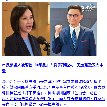
市長參選人被警告「0印象」！對手蹲點久 民進黨恐丟大本
營
2026九合一大選高雄市長之戰，民進黨立委賴瑞隆從初選出
線，對決國民黨立委柯志恩。民眾黨主席黃國昌喊話，最大戰
略目標就是「打下高雄」，柯志恩則回應「藍白合」站在一
起，才有辦法贏得更多選民認同。面對在野來勢洶洶，作家苦
苓直呼：「民進黨要小心丟掉高雄」。