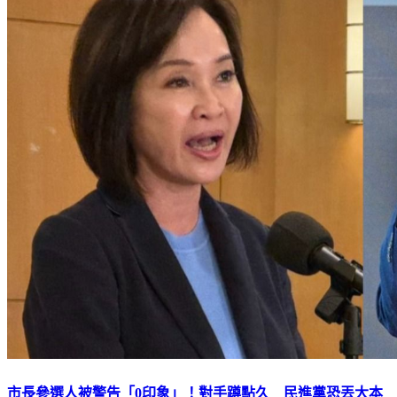
市長參選人被警告「0印象」！對手蹲點久 民進黨恐丟大本