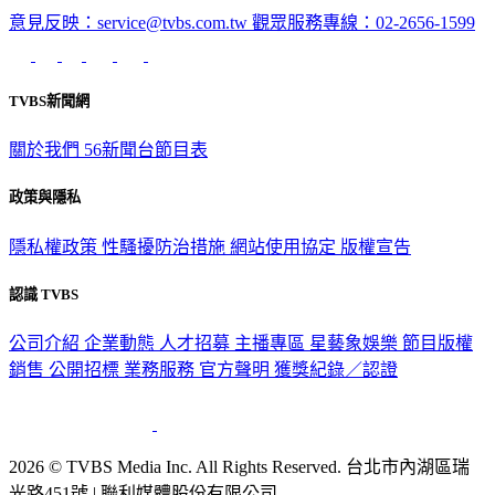
意見反映：service@tvbs.com.tw
觀眾服務專線：02-2656-1599
TVBS新聞網
關於我們
56新聞台節目表
政策與隱私
隱私權政策
性騷擾防治措施
網站使用協定
版權宣告
認識 TVBS
公司介紹
企業動態
人才招募
主播專區
星藝象娛樂
節目版權
銷售
公開招標
業務服務
官方聲明
獲獎紀錄／認證
2026 © TVBS Media Inc. All Rights Reserved. 台北市內湖區瑞
光路451號 | 聯利媒體股份有限公司