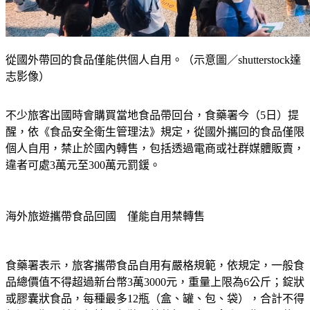
從國外帶回的食品僅能供個人自用。（示意圖／shutterstock達
志影像）
不少旅客出國時會購買當地食品帶回台，食藥署今（5日）提
醒，依《食品安全衛生管理法》規定，從國外攜回的食品僅限
個人自用，禁止於國內轉售，包括透過電商或社群媒體販賣，
違者可處3萬元至300萬元罰鍰。
海外旅遊攜帶食品回國　僅能自用禁轉售
食藥署表示，旅客攜帶食品自用有嚴格規範，依規定，一般食
品總價值不得超過新台幣3萬3000元，重量上限為6公斤；錠狀
或膠囊狀食品，每種最多12瓶（盒、罐、包、袋），合計不得