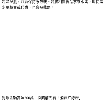
超過36瓶，並須保持原包裝。若將相關食品拿來販售，即使是
少量轉賣或代購，也會被裁罰。
罰鍰金額高達300萬　採購前先看「消費紅綠燈」