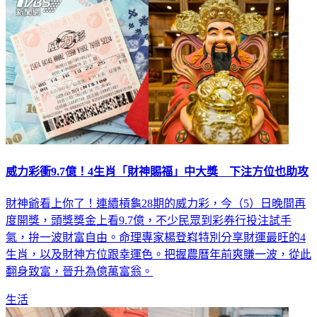
威力彩衝9.7億！4生肖「財神賜福」中大獎 下注方位也助攻
財神爺看上你了！連續槓龜28期的威力彩，今（5）日晚間再
度開獎，頭獎獎金上看9.7億，不少民眾到彩券行投注試手
氣，拚一波財富自由。命理專家楊登嵙特別分享財運最旺的4
生肖，以及財神方位跟幸運色。把握農曆年前爽賺一波，從此
翻身致富，晉升為億萬富翁。
生活