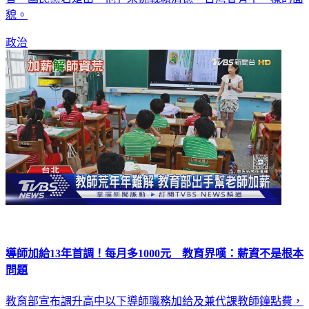
貌。
政治
導師加給13年首調！每月多1000元 教育界嘆：薪資不是根本
問題
教育部宣布調升高中以下導師職務加給及兼代課教師鐘點費，