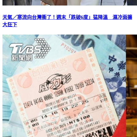
天氣／寒流向台灣衝了！週末「跌破6度」猛降溫 濕冷雨擴
大狂下