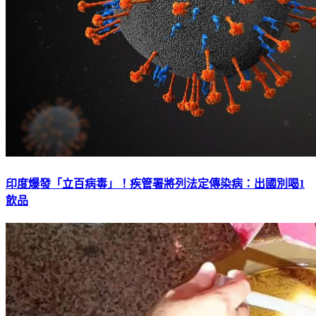
印度爆發「立百病毒」！疾管署將列法定傳染病：出國別喝1
飲品