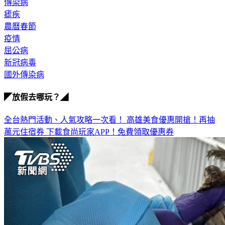
瘧疾
農曆春節
疫情
屈公病
新冠病毒
國外傳染病
◤放假去哪玩？◢
全台熱門活動、人氣攻略一次看！
高雄美食優惠開搶！再抽
萬元住宿券
下載食尚玩家APP！免費領取優惠券