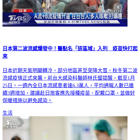
日本第二波流感爆發中！醫點名「這區域」入列 疫苗快打起
來
日本近期天氣明顯轉冷，部分地區甚至突降大雪，秋冬第二波
流感疫情正式來襲。前台大感染科醫師林氏璧提醒，截至1月
25日，一週內全日本流感患者達6.3萬人，平均通報人數已連
續3週增加，建議赴日旅客應先接種疫苗、配戴口罩，並做好
保暖措施以避免感染。
生活