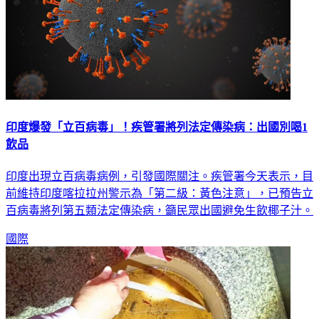
印度爆發「立百病毒」！疾管署將列法定傳染病：出國別喝1
飲品
印度出現立百病毒病例，引發國際關注。疾管署今天表示，目
前維持印度喀拉拉州警示為「第二級：黃色注意」，已預告立
百病毒將列第五類法定傳染病，籲民眾出國避免生飲椰子汁。
國際