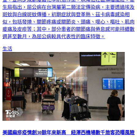
斑蚊與白線斑蚊傳播，初期症狀與登革熱、茲卡病毒感染相
似，包括發燒、關節疼痛或關節炎、頭痛、噁心、嘔吐、肌肉
痠痛及皮疹等；其中，部分患者的關節痛與倦怠感可能持續數
週甚至數月，為屈公病較具代表性的臨床特徵。
生活
美國麻疹疫情創30餘年來新高 紐澤西機場數千旅客恐曝風險