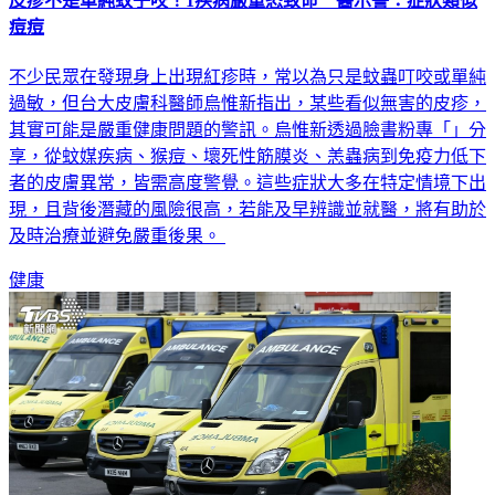
痘痘
不少民眾在發現身上出現紅疹時，常以為只是蚊蟲叮咬或單純
過敏，但台大皮膚科醫師烏惟新指出，某些看似無害的皮疹，
其實可能是嚴重健康問題的警訊。烏惟新透過臉書粉專「」分
享，從蚊媒疾病、猴痘、壞死性筋膜炎、恙蟲病到免疫力低下
者的皮膚異常，皆需高度警覺。這些症狀大多在特定情境下出
現，且背後潛藏的風險很高，若能及早辨識並就醫，將有助於
及時治療並避免嚴重後果。
健康