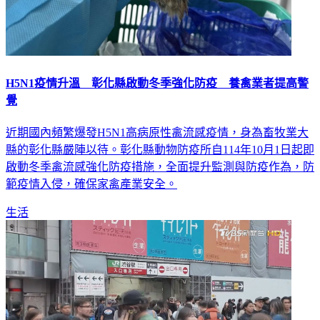
H5N1疫情升溫 彰化縣啟動冬季強化防疫 養禽業者提高警
覺
近期國內頻繁爆發H5N1高病原性禽流感疫情，身為畜牧業大
縣的彰化縣嚴陣以待。彰化縣動物防疫所自114年10月1日起即
啟動冬季禽流感強化防疫措施，全面提升監測與防疫作為，防
範疫情入侵，確保家禽產業安全。
生活