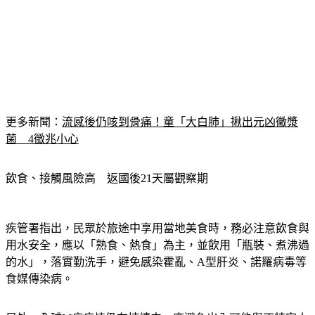
更多新聞：
流感後仍咳到骨痛！童「大白肺」揪出元凶黴漿
菌　4徵兆小心
飲食、接觸風險高　返國後21天屬觀察期
疾管署指出，民眾於旅途中享用當地美食時，務必注意飲食與
用水安全，應以「熟食、熱食」為主，並飲用「瓶裝、煮沸過
的水」，落實勤洗手，避免感染霍亂、A型肝炎、諾羅病毒等
食媒傳染病。
另外，全球M痘疫情仍在持續中，應避免出入可能與不特定人