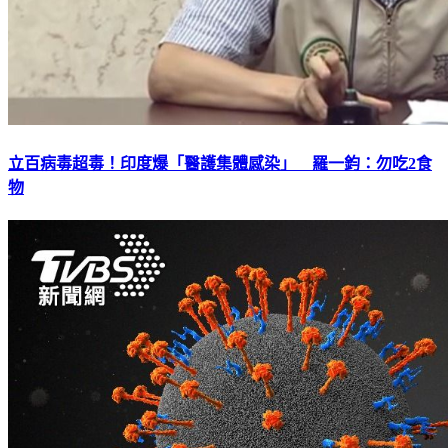
立百病毒超毒！印度爆「醫護集體感染」 羅一鈞：勿吃2食
物