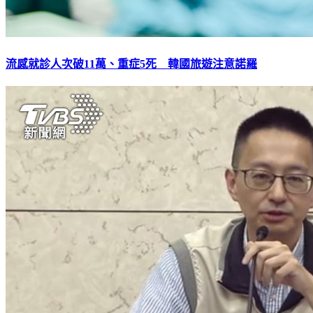
流感就診人次破11萬、重症5死 韓國旅遊注意諾羅