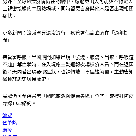
士親密接觸的高風險場域，同時留意自身與他人是否出現相關
症狀。
更多新聞：
流感罕見還沒流行　疾管署估高峰落在「過年期
間」
疾管署呼籲，出國期間如果出現「發燒、腹瀉、出疹、呼吸道
不適」等症狀時，在入境應主動通報機場檢疫人員。而在返國
後21天內若出現疑似症狀，也請佩戴口罩儘速就醫，主動告知
醫師旅遊史與接觸史。
民眾仍可至疾管署
「國際旅遊與健康專區」
查詢，或撥打防疫
專線1922諮詢。
流感
登革熱
麻疹
傳染病