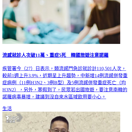
流感就診人次破11萬、重症5死 韓國旅遊注意諾羅
疾管署今（27）日表示，類流感門急診就診計110,501人次，
較前1週上升3.9%，近期呈上升趨勢，中新增14例流感併發重
症病例（11例H3N2、3例B型）及5例流感併發重症死亡（均
H3N2），另外，寒假到了，民眾若出國旅遊，要注意南韓的
諾羅病毒暴增，建議到沒自來水區域飲用要小心。
生活