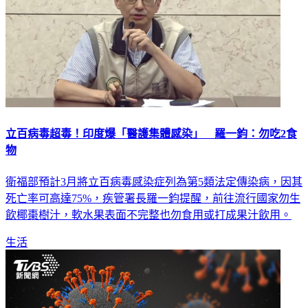
立百病毒超毒！印度爆「醫護集體感染」 羅一鈞：勿吃2食
物
衛福部預計3月將立百病毒感染症列為第5類法定傳染病，因其
死亡率可高達75%，疾管署長羅一鈞提醒，前往流行國家勿生
飲椰棗樹汁，軟水果表面不完整也勿食用或打成果汁飲用。
生活