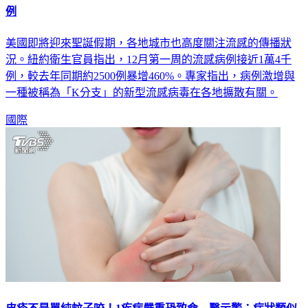
美國即將迎來聖誕假期，各地城市也高度關注流感的傳播狀
況。紐約衛生官員指出，12月第一周的流感病例接近1萬4千
例，較去年同期約2500例暴增460%。專家指出，病例激增與
一種被稱為「K分支」的新型流感病毒在各地擴散有關。
國際
皮疹不是單純蚊子咬！1疾病嚴重恐致命 醫示警：症狀類似