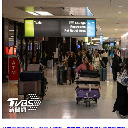
美國麻疹疫情創30餘年來新高 紐澤西機場數千旅客恐曝風險