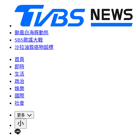
颱風白海豚動態
SBS歌謠大戰
沙拉油致癌物超標
首頁
即時
生活
政治
娛樂
國際
社會
更多