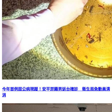
今年首例屈公病現蹤！安平菲籍男返台確診 衛生局急動員清
消