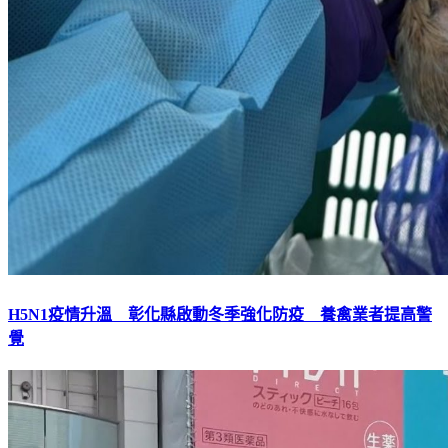
H5N1疫情升溫 彰化縣啟動冬季強化防疫 養禽業者提高警
覺