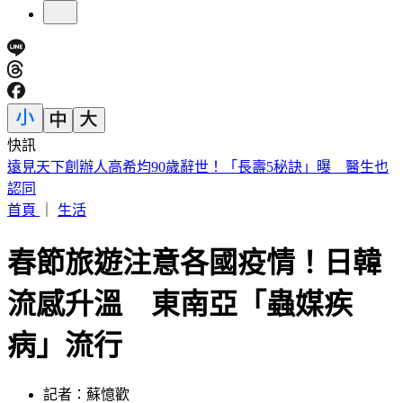
快訊
美股開盤／聯準會升息疑慮意外減緩！標普、那指「雙開高」
首頁
｜
生活
春節旅遊注意各國疫情！日韓
流感升溫 東南亞「蟲媒疾
病」流行
記者：蘇憶歡
發佈時間：2026.02.05 12:01