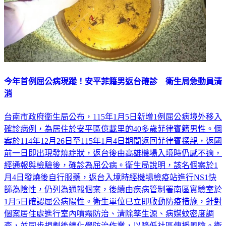
今年首例屈公病現蹤！安平菲籍男返台確診 衛生局急動員清
消
台南市政府衛生局公布，115年1月5日新增1例屈公病境外移入
確診病例，為居住於安平區億載里的40多歲菲律賓籍男性。個
案於114年12月26日至115年1月4日期間返回菲律賓探親，返國
前一日即出現發燒症狀，返台後由高雄機場入境時仍感不適，
經通報與檢驗後，確診為屈公病。衛生局說明，該名個案於1
月4日發燒後自行服藥，返台入境時經機場檢疫站進行NS1快
篩為陰性，仍列為通報個案，後續由疾病管制署南區實驗室於
1月5日確認屈公病陽性。衛生單位已立即啟動防疫措施，針對
個案居住處進行室內噴霧防治、清除孳生源、病媒蚊密度調
查，並同步規劃後續化學防治作業，以降低社區傳播風險。衛
生局指出，屈公病在台灣屬第二類法定傳染病，主要透過埃及