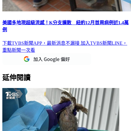
美國多地現超級流感！K分支擴散 紐約12月首周病例近1.4萬
例
下載TVBS新聞APP，最新消息不漏接
加入TVBS新聞LINE，
重點新聞一次看
延伸閱讀