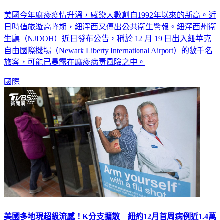
美國今年麻疹疫情升溫，感染人數創自1992年以來的新高。近
日時值旅遊高峰期，紐澤西又傳出公共衛生警報。紐澤西州衛
生廳（NJDOH）近日發布公告，稱於 12 月 19 日出入紐華克
自由國際機場（Newark Liberty International Airport）的數千名
旅客，可能已暴露在麻疹病毒風險之中。
國際
美國多地現超級流感！K分支擴散 紐約12月首周病例近1.4萬
例