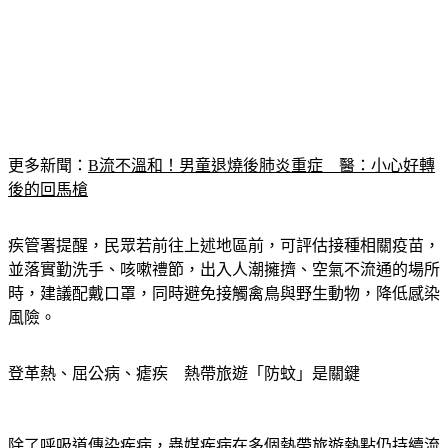
更多新聞：
B流不溫和！男童退燒後肺炎重症　醫：小心好轉
後的回馬槍
疾管署提醒，民眾若前往上述地區前，可評估接種相關疫苗，
並落實勤洗手、咳嗽禮節，出入人潮擁擠、空氣不流通的場所
時，建議配戴口罩，同時避免接觸禽鳥與野生動物，降低感染
風險。
登革熱、屈公病、瘧疾　熱帶旅遊「防蚊」是關鍵
除了呼吸道傳染疾病，蟲媒疾病在多個熱帶旅遊熱點仍持續流
行，疾管署提醒，民眾前往熱帶與亞熱帶國家旅遊時，務必做