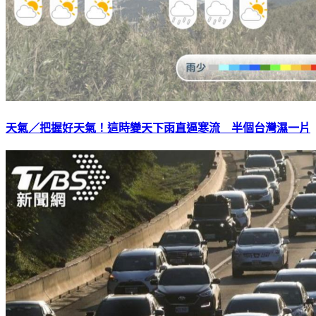
天氣／把握好天氣！這時變天下雨直逼寒流 半個台灣濕一片