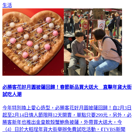
必勝客花好月圓披薩回歸！春節新品買大送大 直擊年貨大街
試吃人潮
今年特別換上愛心造型，必勝客花好月圓披薩回歸！自2月3日
起至2月14日情人節限時12天開賣，單點只要299元，另外，必
勝客新年也推出金皇軟殼蟹鮑魚披薩，外帶買大送大，今
（4）日於大稻埕年貨大街舉辦免費試吃活動，⟪TVBS新聞
網⟫直擊現場人潮，民眾也當場試吃直呼「用料實在」。