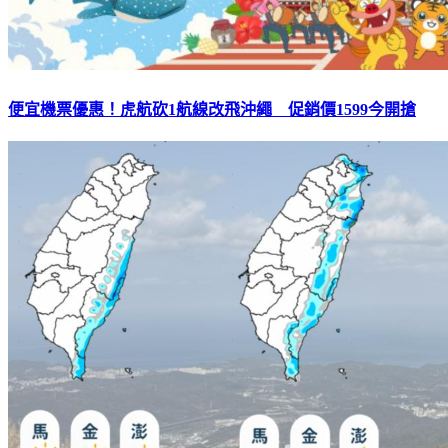
便宜機票優惠！虎航砍1航線改飛沖繩 促銷價1599今開搶