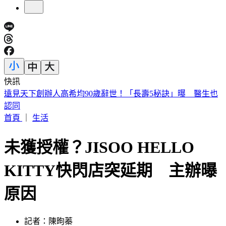
快訊
美股開盤／聯準會升息疑慮意外減緩！標普、那指「雙開高」
首頁
｜
生活
未獲授權？JISOO HELLO
KITTY快閃店突延期 主辦曝
原因
記者：陳昫蓁
發佈時間：2026.02.05 09:55