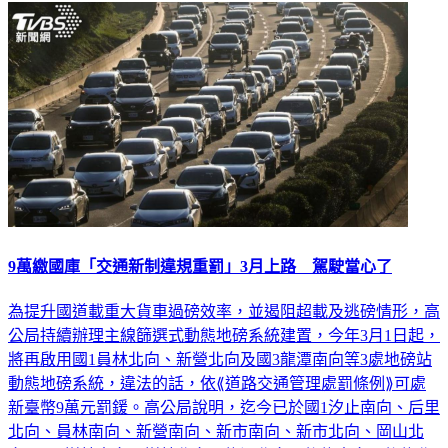
9萬繳國庫「交通新制違規重罰」3月上路 駕駛當心了
為提升國道載重大貨車過磅效率，並遏阻超載及逃磅情形，高
公局持續辦理主線篩選式動態地磅系統建置，今年3月1日起，
將再啟用國1員林北向、新營北向及國3龍潭南向等3處地磅站
動態地磅系統，違法的話，依⟪道路交通管理處罰條例⟫可處
新臺幣9萬元罰鍰。高公局說明，迄今已於國1汐止南向、后里
北向、員林南向、新營南向、新市南向、新市北向、岡山北
向、國3樹林南向、樹林北向、龍潭北向、後龍南向、後龍北