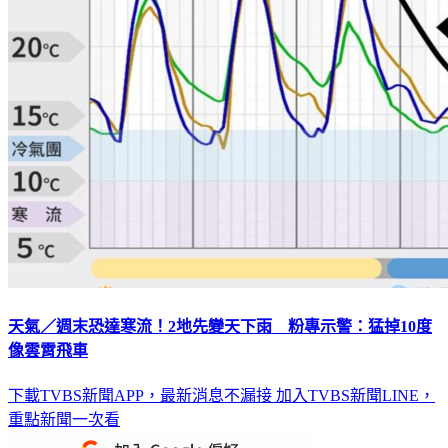
天氣／週末恐達寒流！2地先變天下雨 粉專示警：猛掉10度
像雲霄飛車
下載TVBS新聞APP，最新消息不漏接
加入TVBS新聞LINE，
重點新聞一次看