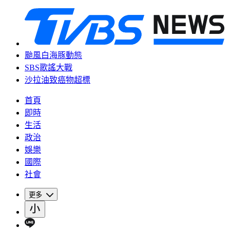
颱風白海豚動態
SBS歌謠大戰
沙拉油致癌物超標
首頁
即時
生活
政治
娛樂
國際
社會
更多