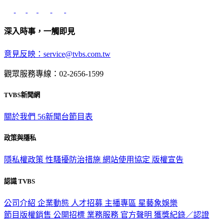
深入時事，一觸即見
意見反映：service@tvbs.com.tw
觀眾服務專線：02-2656-1599
TVBS新聞網
關於我們
56新聞台節目表
政策與隱私
隱私權政策
性騷擾防治措施
網站使用協定
版權宣告
認識 TVBS
公司介紹
企業動態
人才招募
主播專區
星藝象娛樂
節目版權銷售
公開招標
業務服務
官方聲明
獲獎紀錄／認證