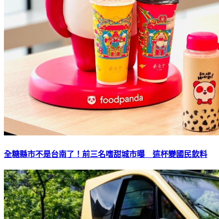
全糖縣市不是台南了！前三名嗜甜城市曝 這杯變國民飲料