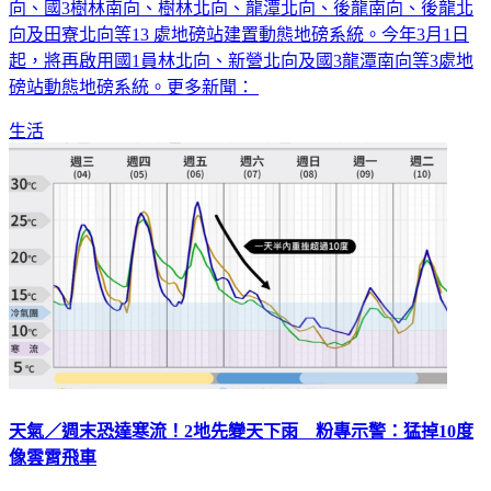
向及田寮北向等13 處地磅站建置動態地磅系統。今年3月1日
起，將再啟用國1員林北向、新營北向及國3龍潭南向等3處地
磅站動態地磅系統。更多新聞：
生活
天氣／週末恐達寒流！2地先變天下雨 粉專示警：猛掉10度
像雲霄飛車
強冷倒數！天氣粉專「台灣颱風論壇｜天氣特急」示警，週末