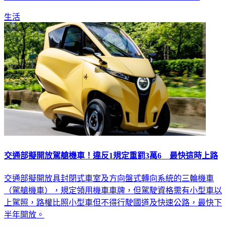
生活
交通部擬開放駕艙機車！違反1規定重罰3萬6 最快這時上路
交通部擬開放具封閉式車室及方向盤式轉向系統的三輪機車
（駕艙機車），規定領用機車車牌，但駕駛資格需有小型車以
上駕照，路權比照小型車但不得行駛國道及快速公路，最快下
半年開放。
生活