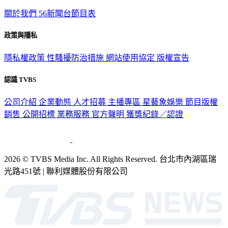
關於我們
56新聞台節目表
政策與隱私
隱私權政策
性騷擾防治措施
網站使用協定
版權宣告
認識 TVBS
公司介紹
企業動態
人才招募
主播專區
星藝象娛樂
節目版權
銷售
公開招標
業務服務
官方聲明
獲獎紀錄／認證
2026 © TVBS Media Inc. All Rights Reserved. 台北市內湖區瑞
光路451號 | 聯利媒體股份有限公司