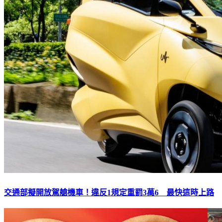
交通部擬開放駕艙機車！違反1規定重罰3萬6 最快這時上路