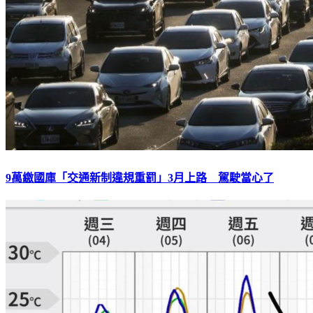
9萬繳國庫「交通新制違規重罰」3月上路 駕駛當心了