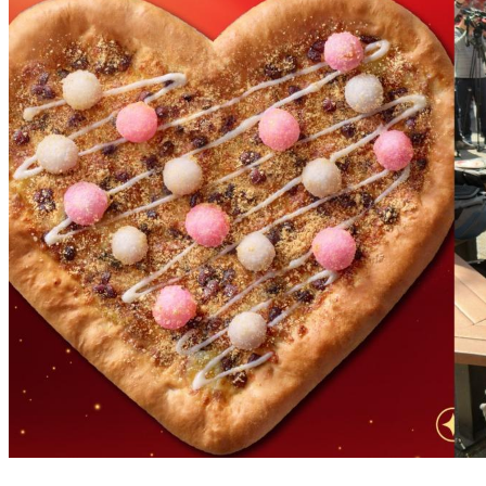
必勝客花好月圓披薩回歸！春節新品買大送大 直擊年貨大街