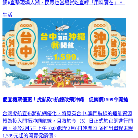
生活
便宜機票優惠！虎航砍1航線改飛沖繩 促銷價1599今開搶
台灣虎航宣布將航網優化，將原有台中-澳門航線的運能資源
轉為投入開拓沖繩航線，且將於今（5）日正式於官網進行開
賣，並於2月5日上午10:00起至2月6日晚間23:59推出單程未稅
1,599元起的開賣促銷價。