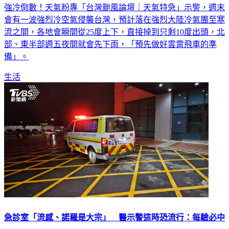
會有一波強烈冷空氣侵襲台灣，預計落在強烈大陸冷氣團至寒
流之間，各地會瞬間從25度上下，直接掉到只剩10度出頭，北
部、東半部週五夜間就會先下雨，「預先做好雲霄飛車的準
備」。
生活
急診室「流感、諾羅是大宗」 醫示警這時恐流行：每驗必中
ICU護理師林婷觀察到，天氣忽冷忽熱加上各種病毒誘發，近