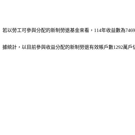
若以勞工可參與分配的新制勞退基金來看，114年收益數為7469億
據統計，以目前參與收益分配的新制勞退有效帳戶數1292萬戶估