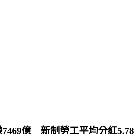
469億 新制勞工平均分紅5.7