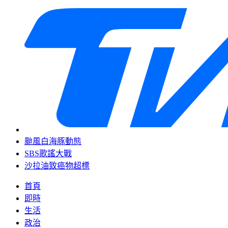
颱風白海豚動態
SBS歌謠大戰
沙拉油致癌物超標
首頁
即時
生活
政治