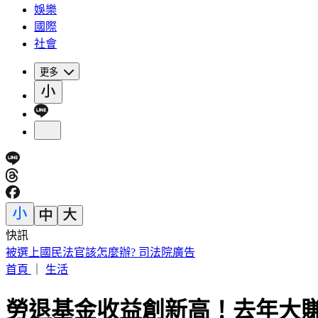
娛樂
國際
社會
更多
快訊
被選上國民法官該怎麼辦? 司法院廣告
首頁
｜
生活
勞退基金收益創新高！去年大賺7