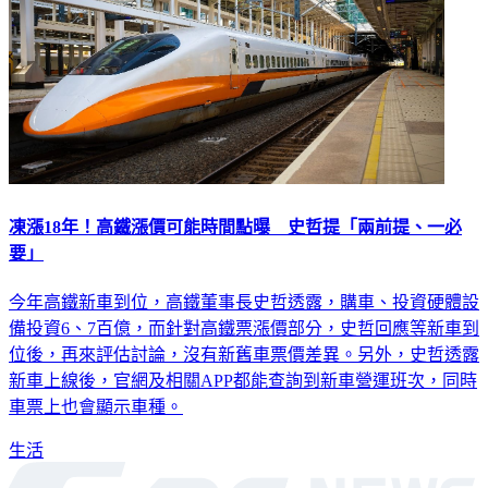
凍漲18年！高鐵漲價可能時間點曝 史哲提「兩前提、一必
要」
今年高鐵新車到位，高鐵董事長史哲透露，購車、投資硬體設
備投資6、7百億，而針對高鐵票漲價部分，史哲回應等新車到
位後，再來評估討論，沒有新舊車票價差異。另外，史哲透露
新車上線後，官網及相關APP都能查詢到新車營運班次，同時
車票上也會顯示車種。
生活