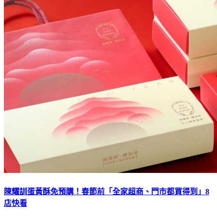
陳耀訓蛋黃酥免預購！春節前「全家超商、門市都買得到」8
店快看