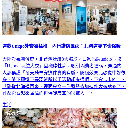
這款Uniqlo外套被猛推 內行讚防風雨：北海道零下也保暖
大陸冷氣團發威，北台灣連續3天濕冷，日系品牌uniqlo這款
「Hybrid 羽絨大衣」因機能性高，吸引消費者搶購，穿過的
人都稱讚「冬天騎車穿這件真的有感，防風效果比想像中好很
多，腋下那邊不是羽絨所以手活動起來很順，不會卡卡的」、
「剛從北海道回來，裡面只穿一件發熱衣加這件大衣就夠了，
雖然它看起來薄薄的但保暖度真的很驚人」。
生活