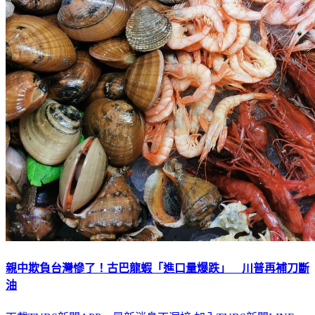
親中欺負台灣慘了！古巴龍蝦「進口量爆跌」 川普再補刀斷
油