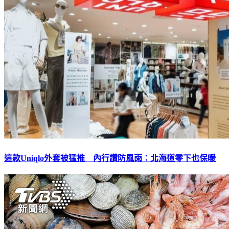
這款Uniqlo外套被猛推 內行讚防風雨：北海道零下也保暖