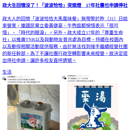
政大生回憶沒了！「波波恰恰」突熄燈 17年社團也申請停社
政大人的回憶「波波恰恰大馬風味餐」無預警於昨（31）日結
束營業，連國民黨立委黃健豪、牛煦庭都惋惜表示「很可
惜」、「時代的眼淚」。另外，政大成立17年的「尊重生命
社」以推廣TNR以及與動物友善共處為目標，持續在校園內
以及動保相關活動提供服務，由於無法找到接手繼續經營社團
的新任幹部，為了不讓社團行政空轉影響未來經營，故決定提
出停社申請，讓許多校友直呼遺憾。
生活