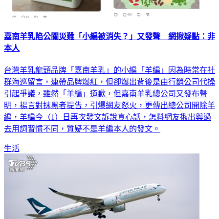
嘉南羊乳陷公關災難「小編被消失？」又發聲 網揪疑點：非
本人
台灣羊乳龍頭品牌「嘉南羊乳」的小編「羊編」因為時常在社
群海巡留言，連帶品牌爆紅，但卻爆出背後是由行銷公司代操
引起爭議，雖然「羊編」道歉，但嘉南羊乳總公司又發布聲
明，揚言對抹黑者提告，引爆網友怒火，更傳出總公司開除羊
編，羊編今（1）日再次發文訴說真心話，怎料網友揪出與過
去用詞習慣不同，質疑不是羊編本人的發文。
生活