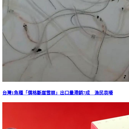
台灣1魚種「價格斷崖雪崩」出口量滯銷7成 漁民哀嚎