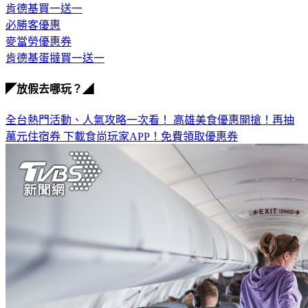
肯德基買一送一
必勝客優惠
麥當勞優惠券
肯德基蛋撻買一送一
◤放假去哪玩？◢
全台熱門活動、人氣攻略一次看！
高雄美食優惠開搶！再抽
萬元住宿券
下載食尚玩家APP！免費領取優惠券