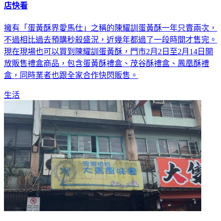
店快看
擁有「蛋黃酥界愛馬仕」之稱的陳耀訓蛋黃酥一年只賣兩次，
不過相比過去預購秒殺盛況，近幾年都過了一段時間才售完。
現在現場也可以買到陳耀訓蛋黃酥，門市2月2日至2月14日開
放販售禮盒商品，包含蛋黃酥禮盒、茂谷酥禮盒、鳳凰酥禮
盒，同時業者也跟全家合作快閃販售。
生活