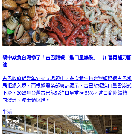
親中欺負台灣慘了！古巴龍蝦「進口量爆跌」 川普再補刀斷
油
古巴政府近幾年外交立場親中，多次發生持台灣護照遭古巴當
局拒絕入境，而根據農業部統計顯示，古巴龍蝦進口量雪崩式
下滑，2025年台灣古巴龍蝦進口量重挫 55%，進口商陸續轉
向澳洲、波士頓採購。
生活