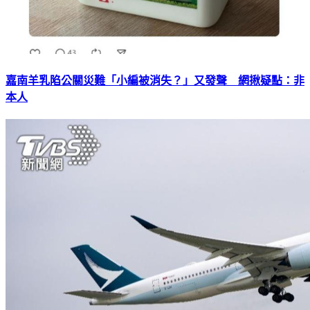
嘉南羊乳陷公關災難「小編被消失？」又發聲 網揪疑點：非
本人