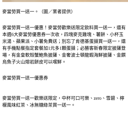
麥當勞買一送一。（圖／業者提供）
麥當勞買一送一優惠！麥當勞歡樂送限定飲料買一送一，還有
本週6大麥當勞優惠券一次收，四塊麥克雞塊、薯餅、小杯玉
米湯、蘋果派、小薯免費送；別忘了肯德基蛋撻買一送一，還
有手機點餐指定套餐加1元多1顆蛋撻；必勝客新春限定披薩登
場，有金皇軟殼蟹鮑魚披薩、金奢波士頓龍蝦海鮮披薩、金饌
烏魚子火山熔岩餅皮可以嚐鮮。
麥當勞買一送一優惠券
麥當勞買一送一歡樂送限定，中杯可口可樂、zero、雪碧、檸
檬風味紅茶、冰無糖綠茶買一送一。