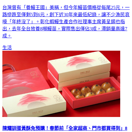
台灣曾有「養鰻王國」美稱，​​​​​​但今年鰻苗價格從每尾25元，一
路慘跌至僅剩5到6元，創下近30年來最低紀錄，讓不少漁民哀
嚎「年終沒了」。彰化蝦鰻生產合作社理事主席黃呈錫也指
出，去年全台放養8噸鰻苗，實際售出僅佔3成，滯銷量高達7
成。
生活
陳耀訓蛋黃酥免預購！春節前「全家超商、門市都買得到」8