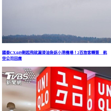
國泰CX449剛起飛就漏滑油急返小港機場！2百旅客轉簽 航
空公司回應