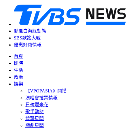
颱風白海豚動態
SBS歌謠大戰
優惠好康情報
首頁
即時
生活
政治
娛樂
《VPOPASIA》開播
演唱會搶票情報
日韓爆米花
歌手動態
綜藝星聞
戲劇星聞