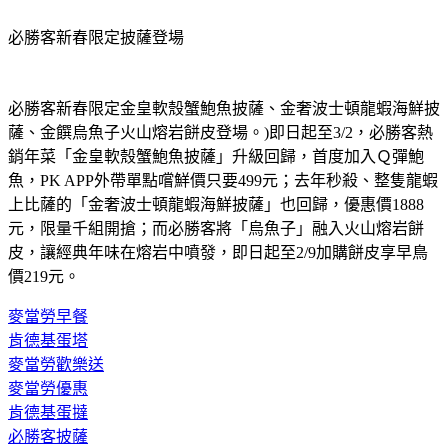
必勝客新春限定披薩登場
必勝客新春限定金皇軟殼蟹鮑魚披薩、金奢波士頓龍蝦海鮮披
薩、金饌烏魚子火山熔岩餅皮登場。)即日起至3/2，必勝客熱
銷年菜「金皇軟殼蟹鮑魚披薩」升級回歸，首度加入Ｑ彈鮑
魚，PK APP外帶單點嚐鮮價只要499元；去年秒殺、整隻龍蝦
上比薩的「金奢波士頓龍蝦海鮮披薩」也回歸，優惠價1888
元，限量千組開搶；而必勝客將「烏魚子」融入火山熔岩餅
皮，讓經典年味在熔岩中噴發，即日起至2/9加購餅皮享早鳥
價219元。
麥當勞早餐
肯德基蛋塔
麥當勞歡樂送
麥當勞優惠
肯德基蛋撻
必勝客披薩