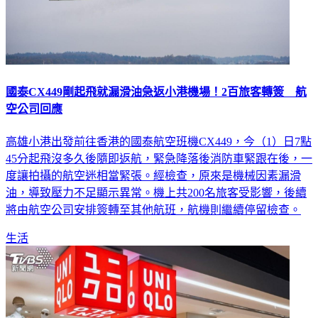
國泰CX449剛起飛就漏滑油急返小港機場！2百旅客轉簽 航
空公司回應
高雄小港出發前往香港的國泰航空班機CX449，今（1）日7點
45分起飛沒多久後隨即返航，緊急降落後消防車緊跟在後，一
度讓拍攝的航空迷相當緊張。經檢查，原來是機械因素漏滑
油，導致壓力不足顯示異常。機上共200名旅客受影響，後續
將由航空公司安排簽轉至其他航班，航機則繼續停留檢查。
生活