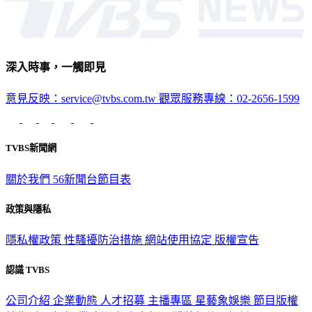
深入時事，一觸即見
意見反映：service@tvbs.com.tw
觀眾服務專線：02-2656-1599
TVBS新聞網
關於我們
56新聞台節目表
政策與隱私
隱私權政策
性騷擾防治措施
網站使用協定
版權宣告
認識 TVBS
公司介紹
企業動態
人才招募
主播專區
星藝象娛樂
節目版權