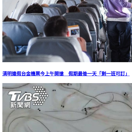
清明連假台金機票今上午開搶 假期最後一天「剩一班可訂」