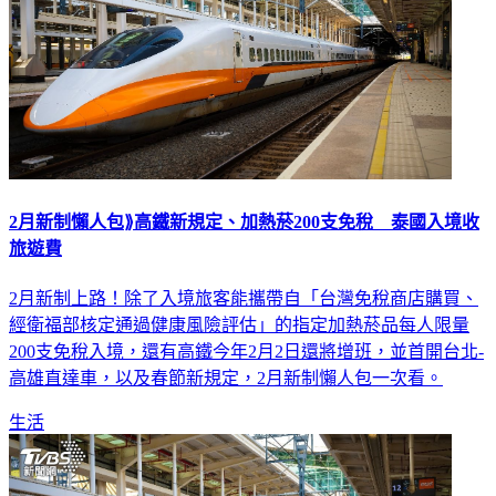
2月新制懶人包⟫高鐵新規定、加熱菸200支免稅 泰國入境收
旅遊費
2月新制上路！除了入境旅客能攜帶自「台灣免稅商店購買、
經衛福部核定通過健康風險評估」的指定加熱菸品每人限量
200支免稅入境，還有高鐵今年2月2日還將增班，並首開台北-
高雄直達車，以及春節新規定，2月新制懶人包一次看。
生活