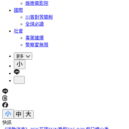
娛樂電影院
國際
川普對等關稅
全球必讀
社會
毒駕連爆
警察愛無限
更多
快訊