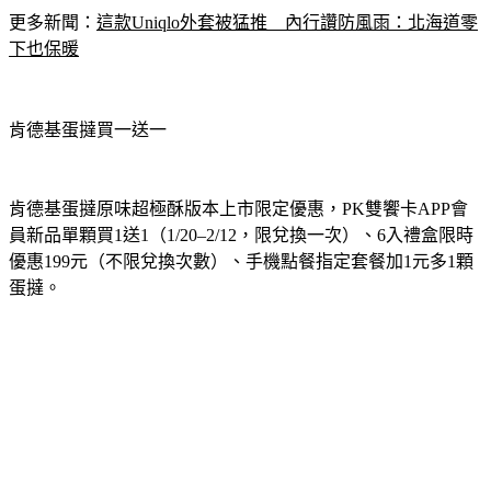
更多新聞：
這款Uniqlo外套被猛推　內行讚防風雨：北海道零
下也保暖
肯德基蛋撻買一送一
肯德基蛋撻原味超極酥版本上市限定優惠，PK雙饗卡APP會
員新品單顆買1送1（1/20–2/12，限兌換一次）、6入禮盒限時
優惠199元（不限兌換次數）、手機點餐指定套餐加1元多1顆
蛋撻。