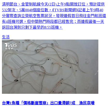
清明節台、金管制航線今天(2日)上午9點開放訂位，預計提供
532架次、5萬0048個座位數，⟪TVBS新聞網⟫記者上午9時40
分實際查詢立榮航空售票狀況，發現連假首日飛往金門航班還
有4班機可選，但中間熱門時段都已經售完；而連假最後一天
返回台灣則只剩下最早的8:55班機。
生活
台灣1魚種「價格斷崖雪崩」出口量滯銷7成 漁民哀嚎