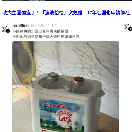
政大生回憶沒了！「波波恰恰」突熄燈 17年社團也申請停社