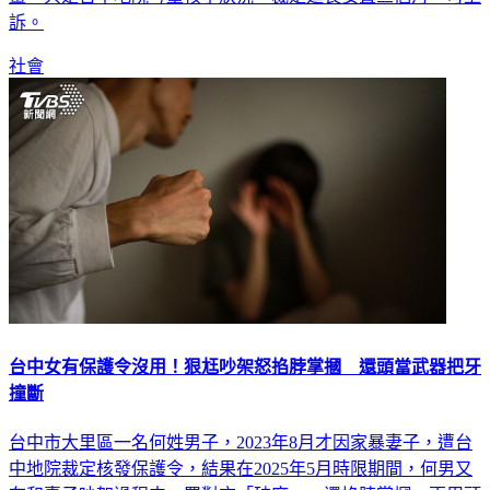
訴。
社會
台中女有保護令沒用！狠尪吵架怒掐脖掌摑 還頭當武器把牙
撞斷
台中市大里區一名何姓男子，2023年8月才因家暴妻子，遭台
中地院裁定核發保護令，結果在2025年5月時限期間，何男又