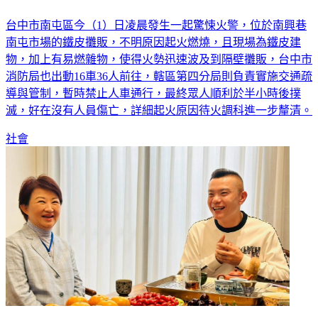
台中市南屯區今（1）日凌晨發生一起驚悚火警，位於南興巷
南屯市場的鐵皮攤販，不明原因起火燃燒，且現場為鐵皮建
物，加上有易燃雜物，使得火勢迅速波及到隔壁攤販，台中市
消防局也出動16車36人前往，轄區第四分局則負責實施交通疏
導與管制，暫時禁止人車通行，最終眾人順利於半小時後撲
滅，好在沒有人員傷亡，詳細起火原因待火調科進一步釐清。
社會