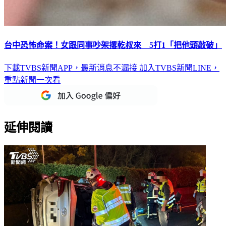
台中恐怖命案！女跟同事吵架撂乾叔來 5打1「把他頭敲破」
下載TVBS新聞APP，最新消息不漏接
加入TVBS新聞LINE，
重點新聞一次看
延伸閱讀