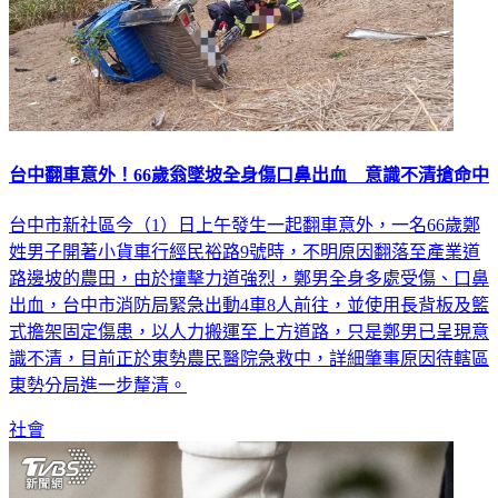
台中翻車意外！66歲翁墜坡全身傷口鼻出血 意識不清搶命中
台中市新社區今（1）日上午發生一起翻車意外，一名66歲鄭
姓男子開著小貨車行經民裕路9號時，不明原因翻落至產業道
路邊坡的農田，由於撞擊力道強烈，鄭男全身多處受傷、口鼻
出血，台中市消防局緊急出動4車8人前往，並使用長背板及籃
式擔架固定傷患，以人力搬運至上方道路，只是鄭男已呈現意
識不清，目前正於東勢農民醫院急救中，詳細肇事原因待轄區
東勢分局進一步釐清。
社會