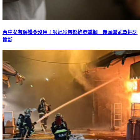
台中女有保護令沒用！狠尪吵架怒掐脖掌摑 還頭當武器把牙
撞斷