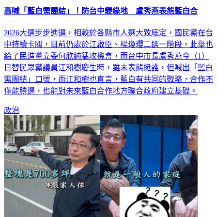
高喊「藍白需團結」！防台中變綠地 盧秀燕表態藍白合
2026大選步步進逼，相較於各縣市人選大致底定，國民黨在台
中持續卡關，目前仍處於江啟臣、楊瓊瓔二選一階段，此舉也
給了民進黨立委何欣純猛攻機會，而台中市長盧秀燕今（1）
日替民眾黨議員江和樹慶生時，雖未表態挺誰，但喊出「藍白
需團結」口號，而江和樹也直言，藍白有共同的戰略，合作不
僅能勝選，也能對未來藍白合作地方聯合政府建立基礎。
政治