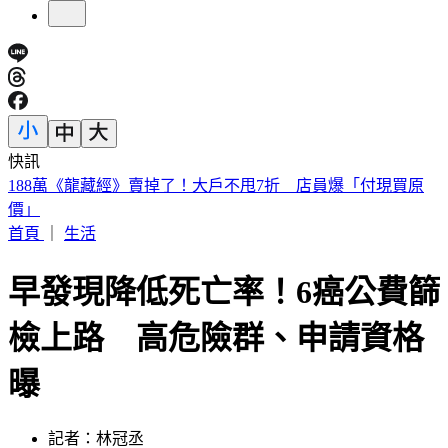
快訊
遠見天下創辦人高希均90歲辭世！「長壽5秘訣」曝 醫生也
認同
首頁
｜
生活
早發現降低死亡率！6癌公費篩
檢上路 高危險群、申請資格
曝
記者：林冠丞