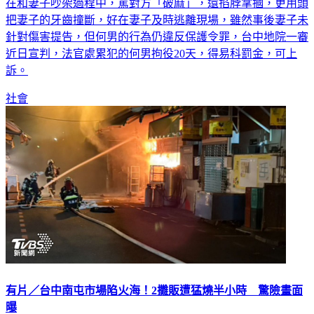
在和妻子吵架過程中，罵對方「破麻」，還掐脖掌摑，更用頭
把妻子的牙齒撞斷，好在妻子及時逃離現場，雖然事後妻子未
針對傷害提告，但何男的行為仍違反保護令罪，台中地院一審
近日宣判，法官處累犯的何男拘役20天，得易科罰金，可上
訴。
社會
有片／台中南屯市場陷火海！2攤販遭猛燒半小時 驚險畫面
曝