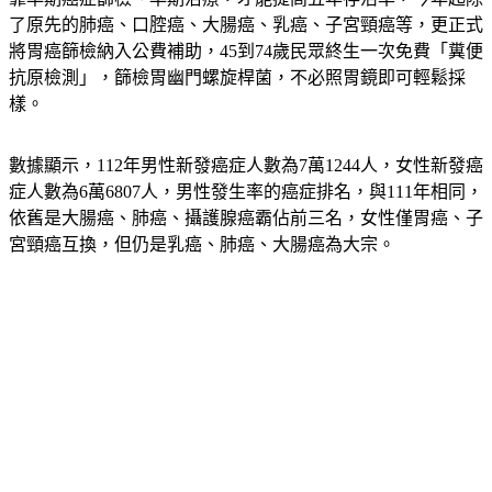
了原先的
肺癌
、
口腔癌
、
大腸癌
、
乳癌
、
子宮頸癌
等，
更正式
將胃癌篩檢納入公費補助
，45到74歲民眾終生一次免費「糞便
抗原檢測」，篩檢胃幽門螺旋桿菌，不必照胃鏡即可輕鬆採
樣。
數據顯示，112年男性新發癌症人數為7萬1244人，女性新發癌
症人數為6萬6807人，男性發生率的癌症排名，與111年相同，
依舊是大腸癌、肺癌、攝護腺癌霸佔前三名，女性僅胃癌、子
宮頸癌互換，但仍是乳癌、肺癌、大腸癌為大宗。