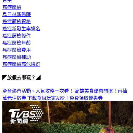
台中
癌症篩檢
烏日林新醫院
癌症篩檢資格
癌症新發生率排名
癌症篩檢條件
癌症篩檢年齡
癌症篩檢費用
癌症篩檢補助
癌症篩檢高危險群
◤放假去哪玩？◢
全台熱門活動、人氣攻略一次看！
高雄美食優惠開搶！再抽
萬元住宿券
下載食尚玩家APP！免費領取優惠券