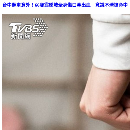
台中翻車意外！66歲翁墜坡全身傷口鼻出血 意識不清搶命中