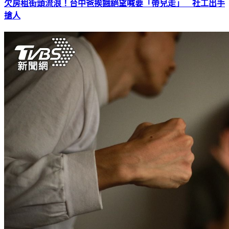
欠房租街頭流浪！台中爸挨餓絕望喊要「帶兒走」 社工出手
搶人