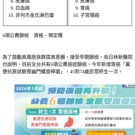
皮膚癌
皮膚癌
白血病
胃癌
非何杰金氏淋巴瘤
子宮頸癌
6項公費篩檢　資格、規定曝
為了鼓勵高風險族群提高意願，接受早期篩檢，烏日林新醫院
也說明，目前全台共有6項公費癌症篩檢，今年新增胃癌「糞
便抗原試驗胃幽門螺旋桿菌」，45到74歲民眾終生一次。