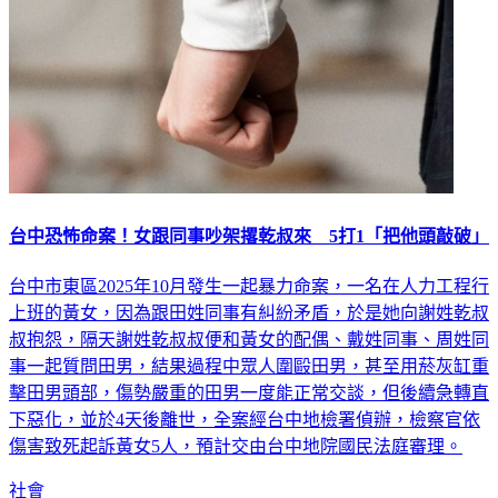
台中恐怖命案！女跟同事吵架撂乾叔來 5打1「把他頭敲破」
台中市東區2025年10月發生一起暴力命案，一名在人力工程行
上班的黃女，因為跟田姓同事有糾紛矛盾，於是她向謝姓乾叔
叔抱怨，隔天謝姓乾叔叔便和黃女的配偶、戴姓同事、周姓同
事一起質問田男，結果過程中眾人圍毆田男，甚至用菸灰缸重
擊田男頭部，傷勢嚴重的田男一度能正常交談，但後續急轉直
下惡化，並於4天後離世，全案經台中地檢署偵辦，檢察官依
傷害致死起訴黃女5人，預計交由台中地院國民法庭審理。
社會