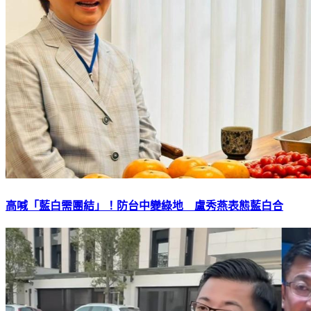
高喊「藍白需團結」！防台中變綠地 盧秀燕表態藍白合