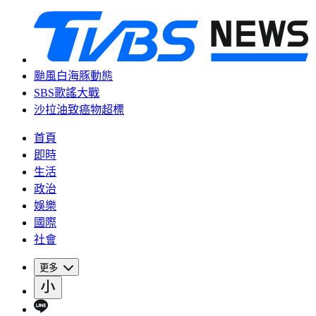
颱風白海豚動態
SBS歌謠大戰
沙拉油致癌物超標
首頁
即時
生活
政治
娛樂
國際
社會
更多