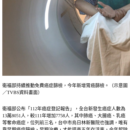
衛福部持續推動免費癌症篩檢，今年新增胃癌篩檢。（示意圖
／TVBS資料畫面）
衛福部公布「112年癌症登記報告」，全台新發生癌症人數為
13萬8051人，較111年增加7758人，其中肺癌、大腸癌、乳癌
等奪命癌症，位列前三名，台中市烏日林新醫院也強調，唯有
靠早期癌症篩檢、早期治療，才能提高五年存活率，今年起除