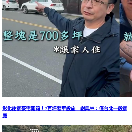
彰化謝家豪宅開箱！7百坪奢華設施 謝典林：僅台北一般家
庭