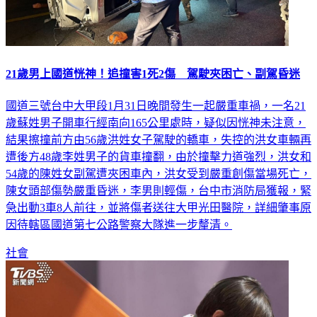
21歲男上國道恍神！追撞害1死2傷 駕駛夾困亡、副駕昏迷
國道三號台中大甲段1月31日晚間發生一起嚴重車禍，一名21
歲蘇姓男子開車行經南向165公里處時，疑似因恍神未注意，
結果擦撞前方由56歲洪姓女子駕駛的轎車，失控的洪女車輛再
遭後方48歲李姓男子的貨車撞翻，由於撞擊力道強烈，洪女和
54歲的陳姓女副駕遭夾困車內，洪女受到嚴重創傷當場死亡，
陳女頭部傷勢嚴重昏迷，李男則輕傷，台中市消防局獲報，緊
急出動3車8人前往，並將傷者送往大甲光田醫院，詳細肇事原
因待轄區國道第七公路警察大隊進一步釐清。
社會