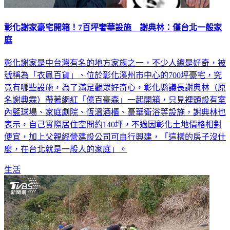
彰化謝家豪宅開箱！7百坪奢華設施 謝典林：僅台北一般家
庭
彰化謝家是中台灣有名的地方家族之一，不少人總是好奇，被
號稱為「衣鳯百貨」、位於彰化溪州市中心的700坪豪宅，究
竟有哪些設施，為了滿足觀眾好奇心，彰化縣議長謝典林（原
名謝典霖）帶著網紅「億百豪森」一起開箱，只見裡頭設有室
內籃球場、家庭劇院、恆溫酒櫃、豪華衛浴等設施，謝典林也
表示，自己實際居住空間約140坪，不過因彰化土地價格相對
便宜，加上父親經營建設公司可自行興建，「這樣的房子沒什
麼，在台北就是一般人的家庭」。
生活