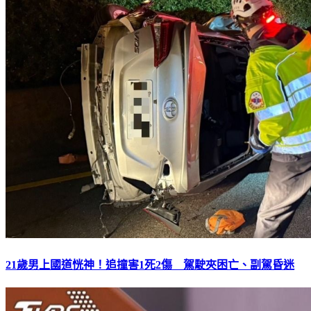
21歲男上國道恍神！追撞害1死2傷 駕駛夾困亡、副駕昏迷