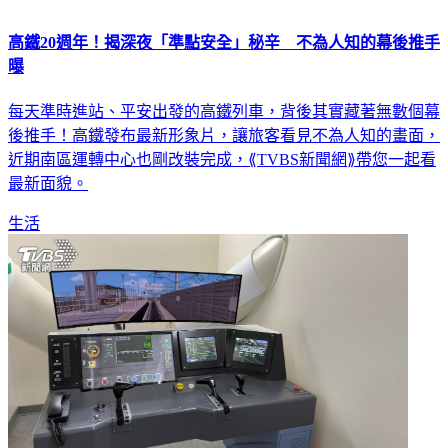
高鐵20週年！揭深夜「準點安全」秘辛 不為人知的幕後推手
曝
每天準時進站、平安出發的高鐵列車，背後其實藏著無數個幕
後推手！高鐵發布最新形象片，讓旅客看見不為人知的畫面，
近期南區運轉中心也剛改裝完成，⟪TVBS新聞網⟫帶您一起看
最新面貌。
生活