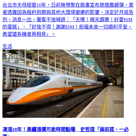
台北市天母經營10年，日前無預警在臉書宣布熄燈震撼彈，業
者透露因為租約到期與其他大環境變遷的影響，決定於月底告
別，消息一出，饕客不捨喊道：「天哪！晴天霹靂！好愛ISM
的蛋糕」、「好捨不得！謝謝ISM！祝福未來一切順利平安，
希望還有機會再相見」。
生活
凍漲18年！高鐵漲價可能時間點曝 史哲提「兩前提、一必