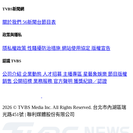
TVBS新聞網
關於我們
56新聞台節目表
政策與隱私
隱私權政策
性騷擾防治措施
網站使用協定
版權宣告
認識 TVBS
公司介紹
企業動態
人才招募
主播專區
星藝象娛樂
節目版權
銷售
公開招標
業務服務
官方聲明
獲獎紀錄／認證
2026 © TVBS Media Inc. All Rights Reserved. 台北市內湖區瑞
光路451號 | 聯利媒體股份有限公司