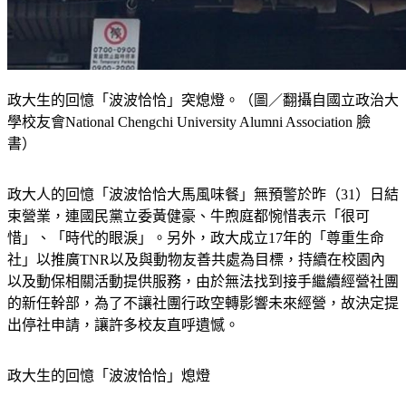
政大生的回憶「波波恰恰」突熄燈。（圖／翻攝自國立政治大
學校友會National Chengchi University Alumni Association 臉
書）
政大人的回憶「波波恰恰大馬風味餐」無預警於昨（31）日結
束營業，連國民黨立委黃健豪、牛煦庭都惋惜表示「很可
惜」、「時代的眼淚」。另外，政大成立17年的「尊重生命
社」以推廣TNR以及與動物友善共處為目標，持續在校園內
以及動保相關活動提供服務，由於無法找到接手繼續經營社團
的新任幹部，為了不讓社團行政空轉影響未來經營，故決定提
出停社申請，讓許多校友直呼遺憾。
政大生的回憶「波波恰恰」熄燈