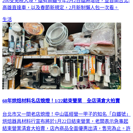
200支免稅入境，還有高鐵今年2月2日還將增班，並首開台北-
高雄直達車，以及春節新規定，2月新制懶人包一次看。
生活
60年烘焙材料名店熄燈！1/22結束營業 全店清倉大拍賣
台北市又一間老店熄燈！中山區經營一甲子的知名「白鐵號」
烘焙器具材料行宣布將於1月22日結束營業，老闆表示急事起
結束營業清倉大拍賣，店內商品全面優惠出清，售完為止。許