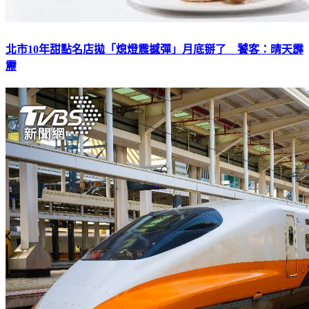
北市10年甜點名店拋「熄燈震撼彈」月底掰了 饕客：晴天霹
靂