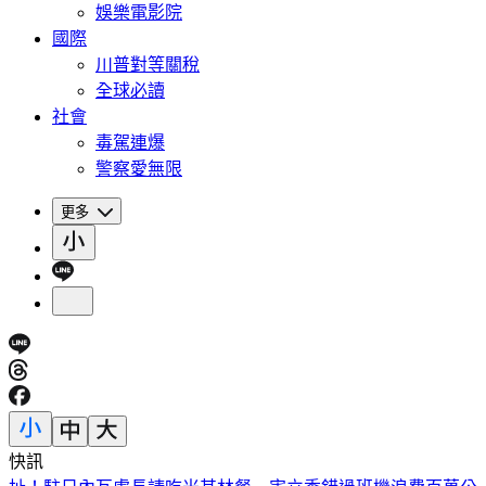
娛樂電影院
國際
川普對等關稅
全球必讀
社會
毒駕連爆
警察愛無限
更多
快訊