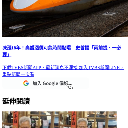
凍漲18年！高鐵漲價可能時間點曝 史哲提「兩前提、一必
要」
下載TVBS新聞APP，最新消息不漏接
加入TVBS新聞LINE，
重點新聞一次看
延伸閱讀