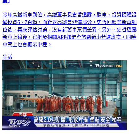
要」
今年高鐵新車到位，高鐵董事長史哲透露，購車、投資硬體設
備投資6、7百億，而針對高鐵票漲價部分，史哲回應等新車到
位後，再來評估討論，沒有新舊車票價差異。另外，史哲透露
新車上線後，官網及相關APP都能查詢到新車營運班次，同時
車票上也會顯示車種。
生活