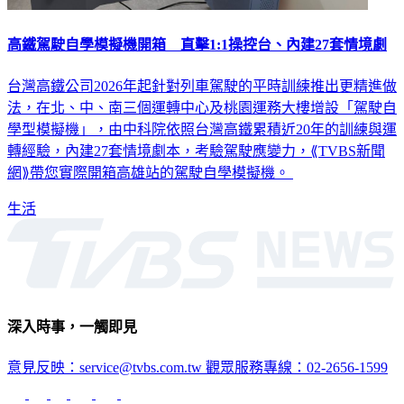
高鐵駕駛自學模擬機開箱 直擊1:1操控台、內建27套情境劇
台灣高鐵公司2026年起針對列車駕駛的平時訓練推出更精進做
法，在北、中、南三個運轉中心及桃園運務大樓增設「駕駛自
學型模擬機」，由中科院依照台灣高鐵累積近20年的訓練與運
轉經驗，內建27套情境劇本，考驗駕駛應變力，⟪TVBS新聞
網⟫帶您實際開箱高雄站的駕駛自學模擬機。
生活
深入時事，一觸即見
意見反映：service@tvbs.com.tw
觀眾服務專線：02-2656-1599