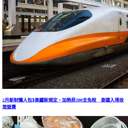
2月新制懶人包⟫高鐵新規定、加熱菸200支免稅 泰國入境收
旅遊費