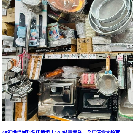
60年烘焙材料名店熄燈！1/22結束營業 全店清倉大拍賣