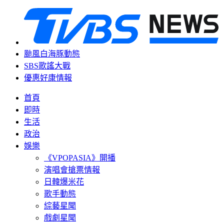
颱風白海豚動態
SBS歌謠大戰
優惠好康情報
首頁
即時
生活
政治
娛樂
《VPOPASIA》開播
演唱會搶票情報
日韓爆米花
歌手動態
綜藝星聞
戲劇星聞