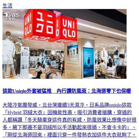
生活
這款Uniqlo外套被猛推 內行讚防風雨：北海道零下也保暖
大陸冷氣團發威，北台灣連續3天濕冷，日系品牌uniqlo這款
「Hybrid 羽絨大衣」因機能性高，吸引消費者搶購，穿過的
人都稱讚「冬天騎車穿這件真的有感，防風效果比想像中好很
多，腋下那邊不是羽絨所以手活動起來很順，不會卡卡的」、
「剛從北海道回來，裡面只穿一件發熱衣加這件大衣就夠了，