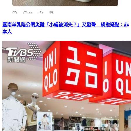
嘉南羊乳陷公關災難「小編被消失？」又發聲 網揪疑點：非
本人