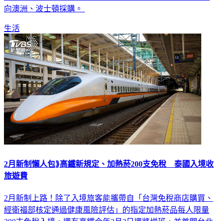
向澳洲、波士頓採購。
生活
2月新制懶人包⟫高鐵新規定、加熱菸200支免稅 泰國入境收
旅遊費
2月新制上路！除了入境旅客能攜帶自「台灣免稅商店購買、
經衛福部核定通過健康風險評估」的指定加熱菸品每人限量