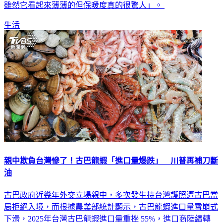
雖然它看起來薄薄的但保暖度真的很驚人」。
生活
親中欺負台灣慘了！古巴龍蝦「進口量爆跌」 川普再補刀斷
油
古巴政府近幾年外交立場親中，多次發生持台灣護照遭古巴當
局拒絕入境，而根據農業部統計顯示，古巴龍蝦進口量雪崩式
下滑，2025年台灣古巴龍蝦進口量重挫 55%，進口商陸續轉