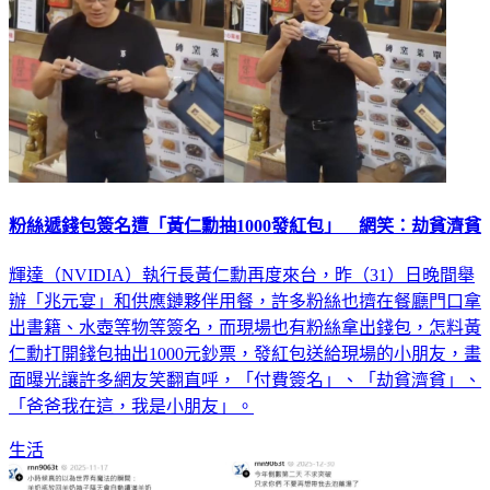
粉絲遞錢包簽名遭「黃仁勳抽1000發紅包」 網笑：劫貧濟貧
輝達（NVIDIA）執行長黃仁勳再度來台，昨（31）日晚間舉
辦「兆元宴」和供應鏈夥伴用餐，許多粉絲也擠在餐廳門口拿
出書籍、水壺等物等簽名，而現場也有粉絲拿出錢包，怎料黃
仁勳打開錢包抽出1000元鈔票，發紅包送給現場的小朋友，畫
面曝光讓許多網友笑翻直呼，「付費簽名」、「劫貧濟貧」、
「爸爸我在這，我是小朋友」。
生活