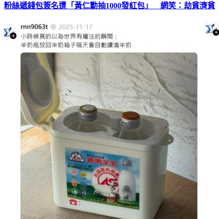
粉絲遞錢包簽名遭「黃仁勳抽1000發紅包」 網笑：劫貧濟貧