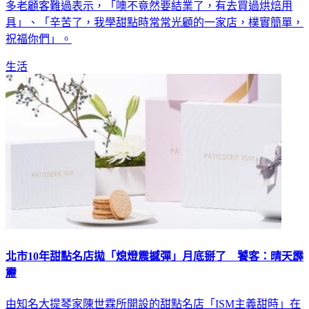
多老顧客難過表示，「噢不竟然要結業了，有去買過烘焙用
具」、「辛苦了，我學甜點時常常光顧的一家店，樸實簡單，
祝福你們」。
生活
北市10年甜點名店拋「熄燈震撼彈」月底掰了 饕客：晴天霹
靂
由知名大提琴家陳世霖所開設的甜點名店「ISM主義甜時」在