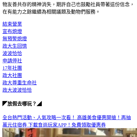
物友善共存的精神消失，期許自己也鼓勵社員帶著這份信念，
在有能力之餘繼續為相關議題及動物們服務。
結束營業
宣布熄燈
無預警熄燈
政大生回憶
波波恰恰
申請停社
17年社團
政大社團
政大尊重生命社
政大波波恰恰
◤放假去哪玩？◢
全台熱門活動、人氣攻略一次看！
高雄美食優惠開搶！再抽
萬元住宿券
下載食尚玩家APP！免費領取優惠券