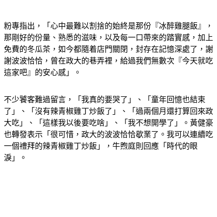
粉專指出，「心中最難以割捨的始終是那份『冰醉雞腿飯』，
那剛好的份量、熟悉的滋味，以及每一口帶來的踏實感，加上
免費的冬瓜茶，如今都隨着店門關閉，封存在記憶深處了，謝
謝波波恰恰，曾在政大的巷弄裡，給過我們無數次『今天就吃
這家吧』的安心感」。
不少饕客難過留言，「我真的要哭了」、「童年回憶也結束
了」、「沒有辣青椒雞丁炒飯了」、「過兩個月還打算回來政
大吃」、「這樣我以後要吃啥」、「我不想開學了」。黃健豪
也轉發表示「很可惜，政大的波波恰恰歇業了。我可以連續吃
一個禮拜的辣青椒雞丁炒飯」，牛煦庭則回應「時代的眼
淚」。