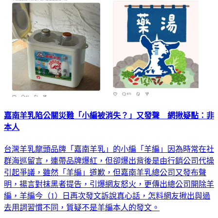
嘉南羊乳陷公關災難「小編被消失？」又發聲 網揪疑點：非
本人
台灣羊乳龍頭品牌「嘉南羊乳」的小編「羊編」因為時常在社
群海巡留言，連帶品牌爆紅，但卻爆出背後是由行銷公司代操
引起爭議，雖然「羊編」道歉，但嘉南羊乳總公司又發布聲
明，揚言對抹黑者提告，引爆網友怒火，更傳出總公司開除羊
編，羊編今（1）日再次發文訴說真心話，怎料網友揪出與過
去用詞習慣不同，質疑不是羊編本人的發文。