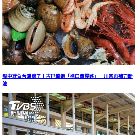
親中欺負台灣慘了！古巴龍蝦「進口量爆跌」 川普再補刀斷
油