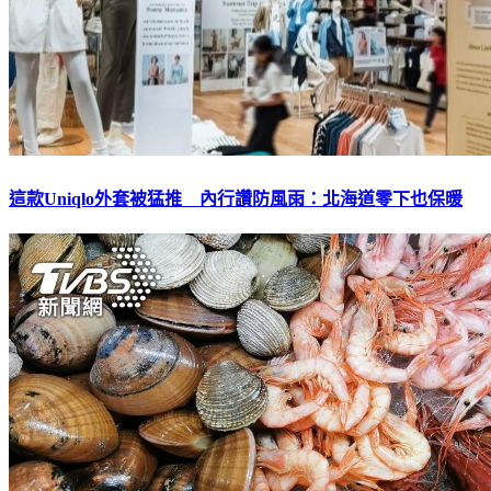
這款Uniqlo外套被猛推 內行讚防風雨：北海道零下也保暖