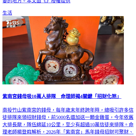
生活
紫南宮錢母吸10萬人排隊 命理師揭4關鍵「招財化煞」
南投竹山紫南宮的錢母，每年歲末年終跨年時，總吸引許多信
徒排隊來領招財錢母，前5000名還加送一顆金雞蛋，今年依舊
大排長龍，隊伍綿延10公里，至少有超過10萬信徒來排隊。命
理老師楊登嵙解析，2026年「紫南宮」馬年錢母招財可聚財、
化煞，分別是土地公像、聚寶盆、木紋駿馬、紅、綠色貔貅造