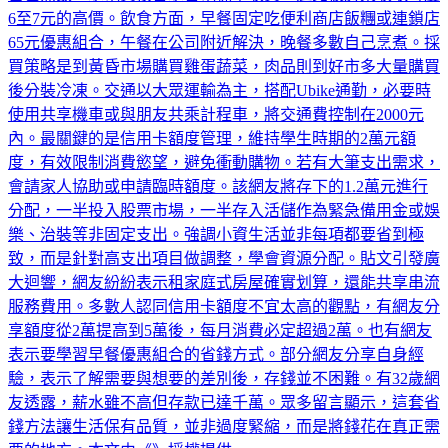
65元優惠組合，午餐在公司附近解決，晚餐多數自己烹煮。採
買策略是到黃昏市場購買雞蛋蔬菜，肉品則到好市多大量購買
後分裝冷凍。交通以大眾運輸為主，搭配Ubike通勤，必要時
使用共享機車或與朋友共乘計程車，將交通費控制在2000元
內。最關鍵的是信用卡額度管理，維持學生時期的2萬元額
度，有效限制消費慾望，避免衝動購物。若有大筆支出需求，
會請家人協助或申請臨時額度。該網友將存下的1.2萬元進行
分配，一半投入股票市場，一半存入活儲作為緊急備用金或娛
樂、治裝等非固定支出。強調小資生活並非每項都要省到極
致，而是針對高支出項目做調整，學會資源分配。貼文引發廣
大迴響，網友紛紛表示租家庭式房屋確實划算，還能共享串流
服務費用。多數人認同信用卡額度不宜太高的觀點，有網友分
享額度從2萬提高到5萬後，每月消費必定超過2萬。也有網友
表示要學習早餐優惠組合的省錢方式。部分網友分享自身經
驗，表示了解需要與想要的差別後，存錢並不困難。有32歲網
友透露，薪水雖不高但存款已達千萬。眾多留言顯示，這套省
錢方法讓生活保有品質，並非過度緊縮，而是將錢花在真正需
要的地方。本文由《》授權提供