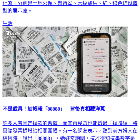
型的展示座。
生活
不是載具！結帳報「88888」 背後真相藏洋蔥
許多人有固定捐款的習慣，而其實民眾也能透過「捐贈碼」將
雲端發票捐贈給相關團體。有一名網友表示，聽到前方婦人在
結帳時，說出「88888」，她好奇詢問，這才得知這串數字是
「中華民國兒童癌症基金會」的愛心碼，頓時覺得一陣心暖。