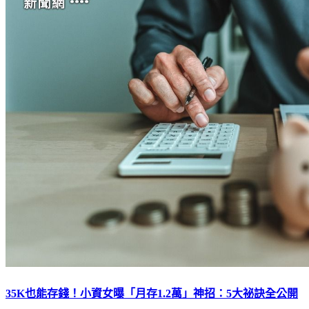
35K也能存錢！小資女曝「月存1.2萬」神招：5大祕訣全公開