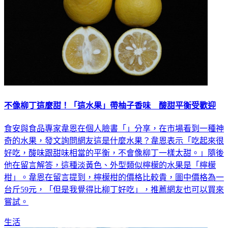
不像柳丁這麼甜！「這水果」帶柚子香味 酸甜平衡受歡迎
食安與食品專家韋恩在個人臉書「」分享，在市場看到一種神
奇的水果，發文詢問網友這是什麼水果？韋恩表示「吃起來很
好吃，酸味跟甜味相當的平衡，不會像柳丁一樣太甜。」隨後
他在留言解答，這種淡黃色、外型類似檸檬的水果是「檸檬
柑」。韋恩在留言提到，檸檬柑的價格比較貴，圖中價格為一
台斤59元，「但是我覺得比柳丁好吃」，推薦網友也可以買來
嘗試。
生活