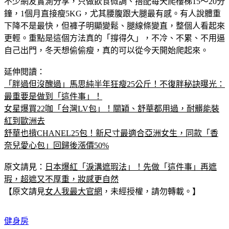
鐘，1個月直接瘦5KG，尤其腰腹跟大腿最有感。有人說體重
下降不是最快，但褲子明顯變鬆、腿線條變直，整個人看起來
更輕。重點是這個方法真的「撐得久」，不冷、不累、不用逼
自己出門，冬天想偷偷瘦，真的可以從今天開始爬起來。
延伸閱讀：
「胖過但沒醜過」馬思純半年狂瘦25公斤！不復胖秘訣曝光：
最重要是做到「這件事」！
女星爆買22咖「台灣LV包」！關穎、舒華都用過，耐髒能裝
紅到歐洲去
舒華也揹CHANEL25包！新尺寸最適合亞洲女生，同款「香
奈兒愛心包」回歸後漲價50%
原文請見：
日本爆紅「淚溝遮瑕法」！先做「這件事」再遮
瑕，超遮又不厚重，妝感更自然
【原文請見
女人我最大官網
，未經授權，請勿轉載。】
健身房
燃脂效率