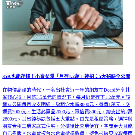
35K也能存錢！小資女曝「月存1.2萬」神招：5大祕訣全公開
在物價高漲的時代，一名出社會近一年的網友在Dcard分享其
省錢心得，月薪3.5萬元的情況下，每月仍能存下1.2萬元。該
網友公開每月收支明細，房租含水電8000元、餐費1萬元、交
通費2000元、生活必需品2000元、電信費800元，總支出約2萬
2800元。其省錢秘訣包括五大重點。首先是租屋策略，選擇與
朋友合租三房家庭式住宅，分攤後比套房便宜，空間更大且能
自己煮飯。水電費按台水台電標準收費，避免被房東收取每度
6至7元的高價。飲食方面，早餐固定吃便利商店飯糰或連鎖店