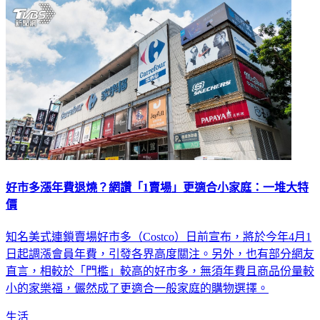
好市多漲年費退燒？網讚「1賣場」更適合小家庭：一堆大特
價
知名美式連鎖賣場好市多（Costco）日前宣布，將於今年4月1
日起調漲會員年費，引發各界高度關注。另外，也有部分網友
直言，相較於「門檻」較高的好市多，無須年費且商品份量較
小的家樂福，儼然成了更適合一般家庭的購物選擇。
生活