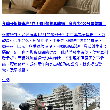
冬季骨折機率高2成！缺1營養素釀禍 身高少2公分是警訊
根據統計，台灣每年1-3月的髖部骨折發生率為全年最高，並
較夏季高出20%，醫師指出，主要是人體維生素D的來源，
80%來自陽光，冬季氣候濕冷，日照時間較短，導致維生素D
攝取不足，進而影響骨骼的健康，此時若發生跌倒，便容易引
發骨折，而骨質疏鬆通常沒有症狀，若出現不明原因的下背
痛、腰痠背痛，或在兩年內身高縮短約2公分，就應提高警
覺，及早就醫。
生活