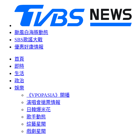
颱風白海豚動態
SBS歌謠大戰
優惠好康情報
首頁
即時
生活
政治
娛樂
《VPOPASIA》開播
演唱會搶票情報
日韓爆米花
歌手動態
綜藝星聞
戲劇星聞