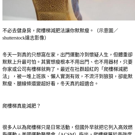
不必去健身房，爬樓梯減肥法讓你默默瘦。（示意圖／
shutterstock達志影像）
冬天一到真的只想窩在家，出門運動冷到懷疑人生，但體重卻
默默上升最可怕。其實想瘦根本不用出門、也不用器材，只要
你家或公司有樓梯就夠了。最近在社群超紅的「爬樓梯減肥
法」，被一堆上班族、懶人實測有效，不流汗到狼狽，卻能默
默瘦、腿線條還變超好看，冬天真的超適合。
爬樓梯真能減肥？
很多人以為爬樓梯只是日常活動，但國外早就把它列入高效燃
脂運動。美國運動醫學會（ACSM）指出，爬樓梯屬於高強度
間歇型運動，短時間就能提高心率、加速脂肪燃燒。哈佛醫學