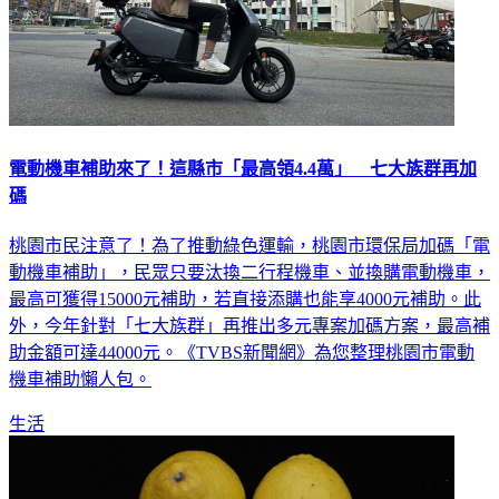
電動機車補助來了！這縣市「最高領4.4萬」 七大族群再加
碼
桃園市民注意了！為了推動綠色運輸，桃園市環保局加碼「電
動機車補助」，民眾只要汰換二行程機車、並換購電動機車，
最高可獲得15000元補助，若直接添購也能享4000元補助。此
外，今年針對「七大族群」再推出多元專案加碼方案，最高補
助金額可達44000元。《TVBS新聞網》為您整理桃園市電動
機車補助懶人包。
生活