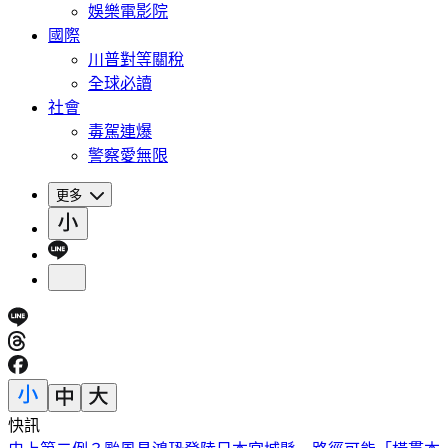
娛樂電影院
國際
川普對等關稅
全球必讀
社會
毒駕連爆
警察愛無限
更多
快訊