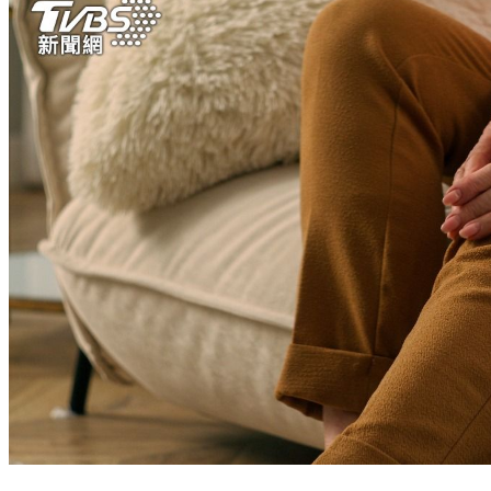
冬季骨折機率高2成！缺1營養素釀禍 身高少2公分是警訊