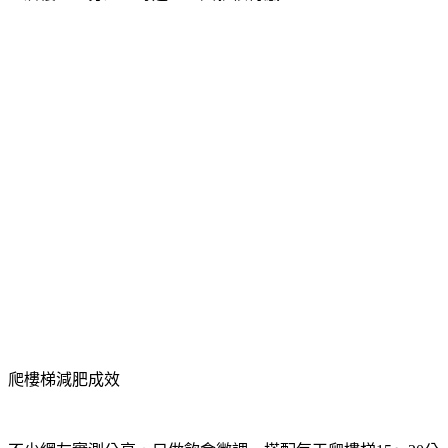
爬樓梯減肥成效
不少網友實測分享，只做飲食微調、搭配每天爬樓梯15～20分