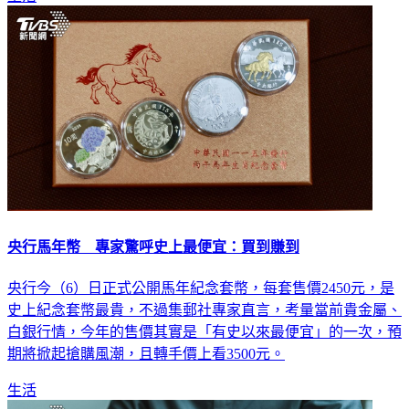
央行馬年幣 專家驚呼史上最便宜：買到賺到
央行今（6）日正式公開馬年紀念套幣，每套售價2450元，是
史上紀念套幣最貴，不過集郵社專家直言，考量當前貴金屬、
白銀行情，今年的售價其實是「有史以來最便宜」的一次，預
期將掀起搶購風潮，且轉手價上看3500元。
生活