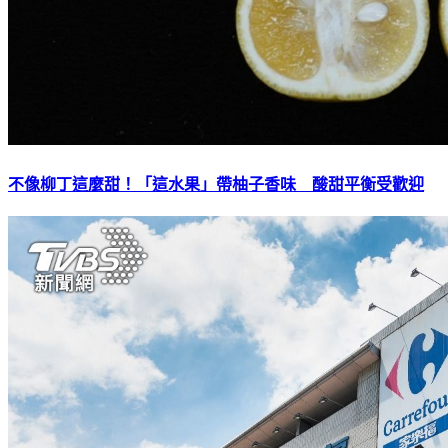
不像柳丁這麼甜！「這水果」帶柚子香味 酸甜平衡受歡迎