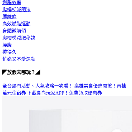
爬樓梯減肥法
腿線條
高效燃脂運動
身體微前傾
爬樓梯減肥秘訣
腰腹
撐得久
忙碌又不愛運動
◤放假去哪玩？◢
全台熱門活動、人氣攻略一次看！
高雄美食優惠開搶！再抽
萬元住宿券
下載食尚玩家APP！免費領取優惠券