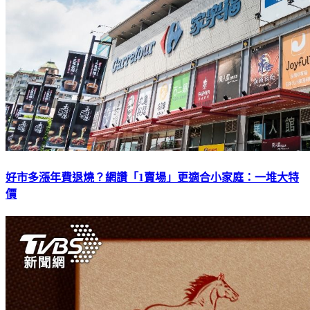
好市多漲年費退燒？網讚「1賣場」更適合小家庭：一堆大特
價