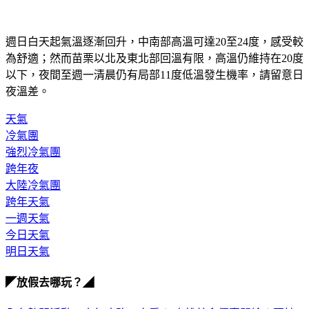
週日白天起氣溫逐漸回升，中南部高溫可達20至24度，感受較
為舒適；然而苗栗以北及東北部回溫有限，高溫仍維持在20度
以下，夜間至週一清晨仍有局部11度低溫發生機率，請留意日
夜溫差。
天氣
冷氣團
強烈冷氣團
跨年夜
大陸冷氣團
跨年天氣
一週天氣
今日天氣
明日天氣
◤放假去哪玩？◢