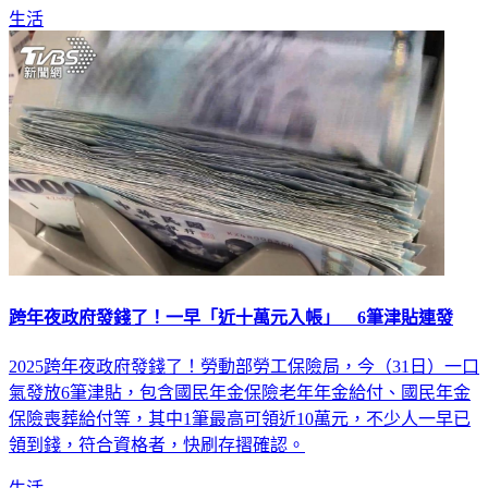
生活
跨年夜政府發錢了！一早「近十萬元入帳」 6筆津貼連發
2025跨年夜政府發錢了！勞動部勞工保險局，今（31日）一口
氣發放6筆津貼，包含國民年金保險老年年金給付、國民年金
保險喪葬給付等，其中1筆最高可領近10萬元，不少人一早已
領到錢，符合資格者，快刷存摺確認。