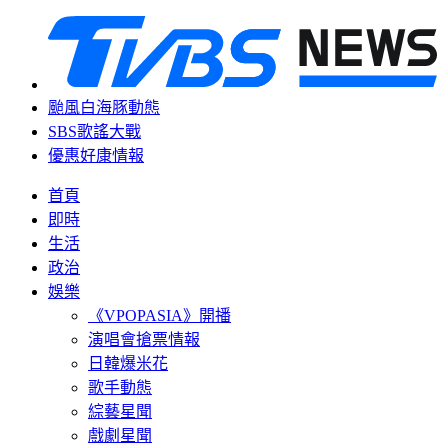
颱風白海豚動態
SBS歌謠大戰
優惠好康情報
首頁
即時
生活
政治
娛樂
《VPOPASIA》開播
演唱會搶票情報
日韓爆米花
歌手動態
綜藝星聞
戲劇星聞