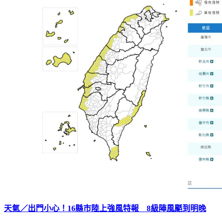
天氣／出門小心！16縣市陸上強風特報 8級陣風颳到明晚