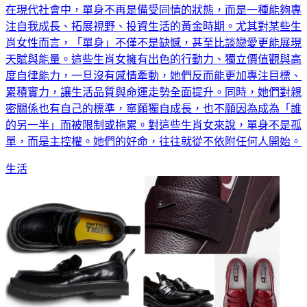
在現代社會中，單身不再是備受同情的狀態，而是一種能夠專
注自我成長、拓展視野、投資生活的黃金時期。尤其對某些生
肖女性而言，「單身」不僅不是缺憾，甚至比談戀愛更能展現
天賦與能量。這些生肖女擁有出色的行動力、獨立價值觀與高
度自律能力，一旦沒有感情牽動，她們反而能更加專注目標、
累積實力，讓生活品質與命運走勢全面提升。同時，她們對親
密關係也有自己的標準，寧願獨自成長，也不願因為成為「誰
的另一半」而被限制或拖累。對這些生肖女來說，單身不是孤
單，而是主控權。她們的好命，往往就從不依附任何人開始。
生活