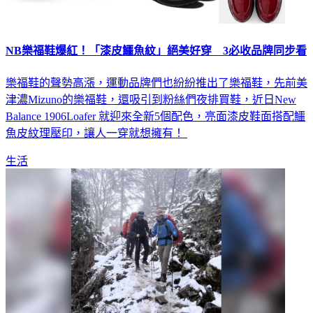
NB樂福鞋爆紅！「漆皮鱷魚紋」絕美好穿 3必收品牌同步看
樂福鞋的聲勢高漲，運動品牌們也紛紛推出了樂福鞋，先前美
津濃Mizuno的樂福鞋，還吸引到粉絲們夜排買鞋，近日New
Balance 1906Loafer 就迎來全新5個配色，亮面漆皮鞋面搭配鱷
魚皮紋理壓印，讓人一穿就想擁有！
生活