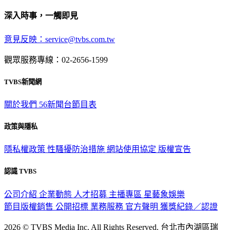
深入時事，一觸即見
意見反映：service@tvbs.com.tw
觀眾服務專線：02-2656-1599
TVBS新聞網
關於我們
56新聞台節目表
政策與隱私
隱私權政策
性騷擾防治措施
網站使用協定
版權宣告
認識 TVBS
公司介紹
企業動態
人才招募
主播專區
星藝象娛樂
節目版權銷售
公開招標
業務服務
官方聲明
獲獎紀錄／認證
2026 © TVBS Media Inc. All Rights Reserved. 台北市內湖區瑞