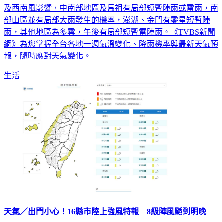
及西南風影響，中南部地區及馬祖有局部短暫陣雨或雷雨，南
部山區並有局部大雨發生的機率，澎湖、金門有零星短暫陣
雨，其他地區為多雲，午後有局部短暫雷陣雨。《TVBS新聞
網》為您掌握全台各地一週氣溫變化、降雨機率與最新天氣預
報，隨時應對天氣變化。
生活
天氣／出門小心！16縣市陸上強風特報 8級陣風颳到明晚