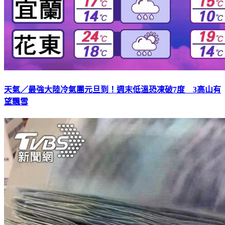
天氣／最強大陸冷氣團元旦到！週末低溫恐凍破7度 3高山有
望飄雪