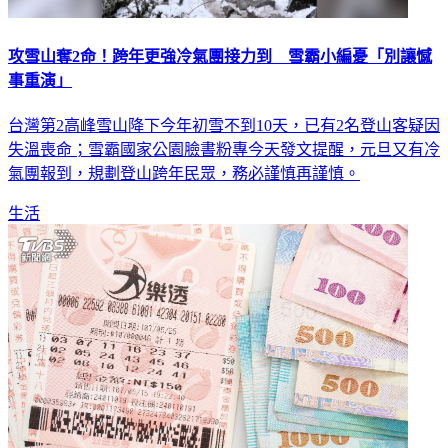
攻雪山奪2命！跨年更強冷氣團接力到 雪霸小編憂「別讓憾
事重演」
台灣第2高峰雪山降下今年初雪不到10天，已有2名登山客疑因
失溫喪命；雪霸國家公園臉書粉專今天發文提醒，元旦又有冷
氣團報到，規劃登山跨年民眾，務必謹慎再謹慎。
生活