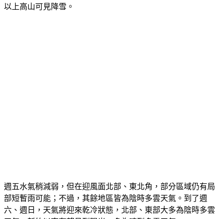
以上高山可見降雪。
週五水氣稍減弱，但在迎風面北部、東北角，部分區域仍有局
部短暫雨可能；不過，其餘地區皆為陰時多雲天氣。到了週
六、週日，天氣將迎來乾冷狀態，北部、東部大多為陰時多雲