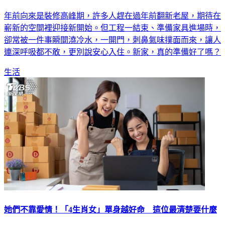
年前向來是裝修高峰期，許多人趕在過年前翻新老屋，期待在
嶄新的空間裡迎接新開始。但工程一結束、準備家具進場時，
卻常被一件事瞬間澆冷水，一開門，刺鼻氣味撲面而來，讓人
連深呼吸都不敢，更別說安心入住。新家，真的準備好了嗎？
生活
她們不靠愛情！「4生肖女」單身越好命 這位最清楚要什麼