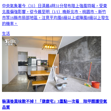
中央氣象署今（31）日清晨4時31分發布陸上強風特報，受東
北風偏強影響，從今晨至明（1/1）晚新北市、桃園市、新竹
市等16縣市局部地區，注意平均風6級以上或陣風8級以上發生
的機率。
生活
裝潢後異味散不掉！「健康宅」3重點一次看 除甲醛護空氣
品質