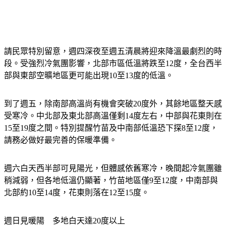
請民眾特別留意，週四深夜至週五清晨將迎來降溫最劇烈的時
段。受強烈冷氣團影響，北部市區低溫將跌至12度，全台西半
部與東部空曠地區更可能出現10至13度的低溫。
到了週五，除南部高溫尚有機會突破20度外，其餘地區整天感
受寒冷。中北部及東北部高溫僅剩14度左右，中部與花東則在
15至19度之間。特別提醒竹苗及中南部低溫恐下探8至12度，
請務必做好最完善的保暖準備。
週六白天西半部可見陽光，但體感依舊寒冷，晚間起冷氣團雖
稍減弱，但各地低溫仍顯著，竹苗地區僅9至12度，中南部與
北部約10至14度，花東則落在12至15度。
週日見暖陽　多地白天達20度以上