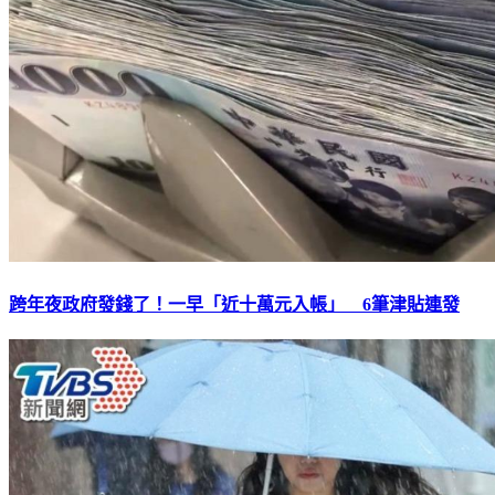
跨年夜政府發錢了！一早「近十萬元入帳」 6筆津貼連發