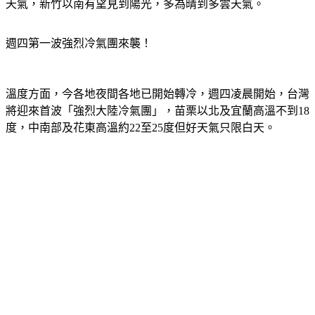
天氣，新竹以南有望見到陽光，多為晴到多雲天氣。
週四第一波強烈冷氣團來襲！
溫度方面，今各地夜間各地已開始轉冷，週四凌晨開始，台灣
將迎來首波「強烈大陸冷氣團」，苗栗以北及宜蘭高溫不到18
度，中南部及花東高溫約22至25度但好天氣只限白天。