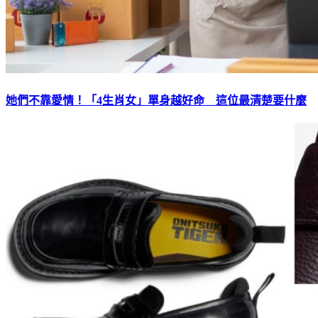
她們不靠愛情！「4生肖女」單身越好命 這位最清楚要什麼