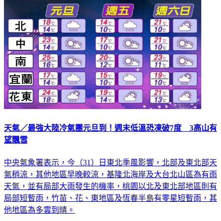
天氣／最強大陸冷氣團元旦到！週末低溫恐凍破7度 3高山有
望飄雪
中央氣象署表示，今（31）日東北季風影響，北部及東北部天
氣稍涼，其他地區早晚較涼，基隆北海岸及大台北山區為有雨
天氣，並有局部大雨發生的機率，桃園以北及東北部地區則有
局部短暫雨，竹苗、花、東地區及恆春半島有零星短暫雨，其
他地區為多雲到晴。