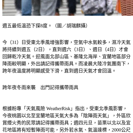
週五最低溫恐下探8度。（圖／胡瑞麒攝）
今（31）日受東北季風增強影響，空氣中水氣較多，濕冷天氣
將持續到週五（2日），直到週六（3日）、週日（4日）才會
回歸乾冷天氣。迎風面北部山區、基隆北海岸、宜蘭地區部分
降雨較明顯，外出請記得攜帶雨具。而凌晨大陸冷氣團南下，
跨年夜溫度將明顯感受下滑，直到週日天氣才會回溫。
跨年夜冬雨來襲　出門記得攜帶雨具
根據粉專「天氣風險 WeatherRisk」指出，受東北季風影響，
今夜桃園以北至宜蘭地區天氣大多為「陰陣雨天氣」，外區欣
賞煙火秀的民眾請記得攜帶雨具；週四元旦，苗栗以北以及宜
花地區將有短暫陣雨可能，另外若水氣、氣溫達標，2000公尺