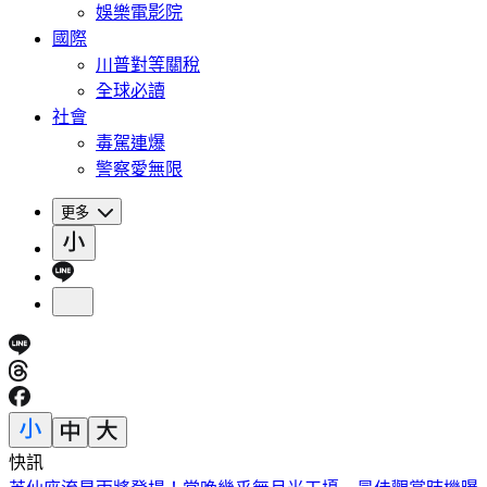
娛樂電影院
國際
川普對等關稅
全球必讀
社會
毒駕連爆
警察愛無限
更多
快訊