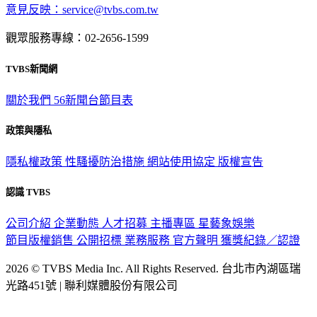
意見反映：service@tvbs.com.tw
觀眾服務專線：02-2656-1599
TVBS新聞網
關於我們
56新聞台節目表
政策與隱私
隱私權政策
性騷擾防治措施
網站使用協定
版權宣告
認識 TVBS
公司介紹
企業動態
人才招募
主播專區
星藝象娛樂
節目版權銷售
公開招標
業務服務
官方聲明
獲獎紀錄／認證
2026 © TVBS Media Inc. All Rights Reserved. 台北市內湖區瑞
光路451號 | 聯利媒體股份有限公司