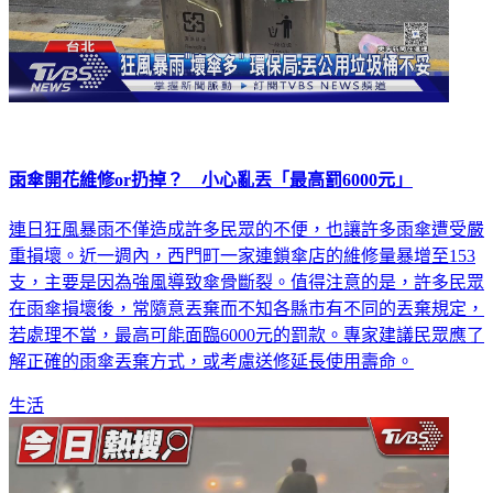
雨傘開花維修or扔掉？ 小心亂丟「最高罰6000元」
連日狂風暴雨不僅造成許多民眾的不便，也讓許多雨傘遭受嚴
重損壞。近一週內，西門町一家連鎖傘店的維修量暴增至153
支，主要是因為強風導致傘骨斷裂。值得注意的是，許多民眾
在雨傘損壞後，常隨意丟棄而不知各縣市有不同的丟棄規定，
若處理不當，最高可能面臨6000元的罰款。專家建議民眾應了
解正確的雨傘丟棄方式，或考慮送修延長使用壽命。
生活