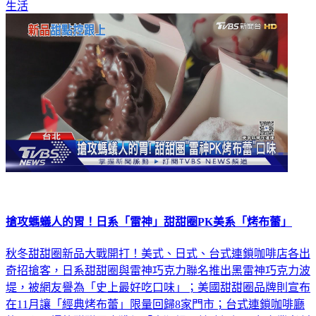
生活
搶攻螞蟻人的胃！日系「雷神」甜甜圈PK美系「烤布蕾」
秋冬甜甜圈新品大戰開打！美式、日式、台式連鎖咖啡店各出
奇招搶客，日系甜甜圈與雷神巧克力聯名推出黑雷神巧克力波
堤，被網友譽為「史上最好吃口味」；美國甜甜圈品牌則宣布
在11月讓「經典烤布蕾」限量回歸8家門市；台式連鎖咖啡廳