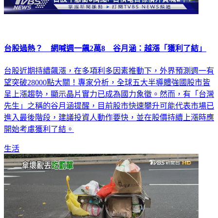
台股過熱？ 網喊週一飆2萬8 谷月涵：越漲「獲利了結」
台股近期持續飆漲，在多項利多因素推動下，外界預測週一有
望突破28000點大關！專家分析，全球五大半導體強國股市皆
呈上漲趨勢，顯示晶片實力已成為國力象徵。然而，有「台灣
先生」之稱的谷月涵提醒，目前股市快速攀升可能代表市場已
進入最後階段，建議投資人動作要快，並在股價持續上漲時應
開始考慮獲利了結。
生活