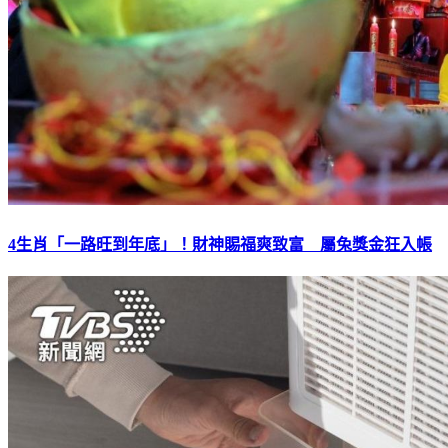
4生肖「一路旺到年底」！財神賜福爽致富 屬兔獎金狂入帳