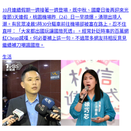
10月連續假期一週接著一週登場，既中秋、國慶日後再迎來光
復節3天連假，桃園機場昨（24）日一早擠爆，湧現出境人
潮。有民眾凌晨5時30分驅車前往機場卻被塞在路上，忍不住
直呼：「大家都出國玩讓國旅死透」。經常針砭時事的百萬網
紅Cheap感嘆，何必要補上這一句，不過眾多網友持相反意見
繼續補刀嘲諷國旅。
生活