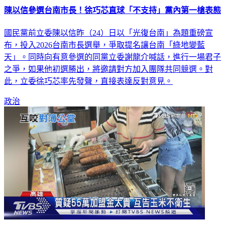
陳以信參選台南市長！徐巧芯直球「不支持」黨內第一槍表態
國民黨前立委陳以信昨（24）日以「光復台南」為題重磅宣
布，投入2026台南市長選舉，爭取提名讓台南「綠地變藍
天」。同時向有意參選的同黨立委謝龍介喊話，進行一場君子
之爭，如果他初選勝出，將邀請對方加入團隊共同競選。對
此，立委徐巧芯率先發聲，直接表達反對意見。
政治