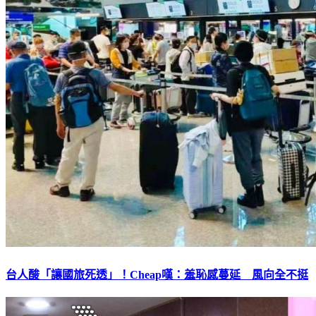
台人酸「讓國旅死透」！Cheap嘆：羞恥感蔓延 風向全不挺