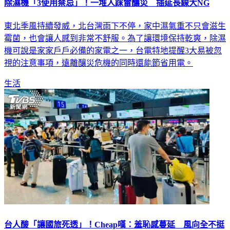
除濕機「3使用禁忌」！一堆人踩雷釀災 插延長線大NG
東北季風持續發威，北台灣雨下不停，家中濕氣重不只會滋生
霉菌，也會讓人感到非常不舒服。為了讓環境保持乾爽，除濕
機可說是家家戶戶必備的家電之一，台電特地提醒3大易被忽
視的注意事項，遠離釀災危機的同時還能節省用電。
生活
台人酸「讓國旅死透」！Cheap嘆：羞恥感蔓延 風向全不挺