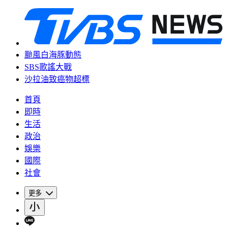
颱風白海豚動態
SBS歌謠大戰
沙拉油致癌物超標
首頁
即時
生活
政治
娛樂
國際
社會
更多