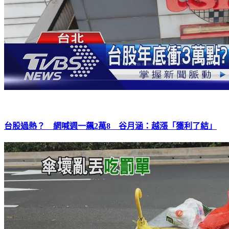
台股過熱？ 網喊週一飆2萬8 谷月涵：越漲「獲利了結」