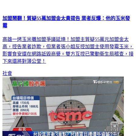
加盟鬧翻！質疑55萬加盟金太貴提告 業者反爆：他的玉米發
霉
高雄一烤玉米攤加盟爭議延燒！加盟主質疑55萬元加盟金太
高，控告業者詐欺，但業者張小姐反控加盟主使用發霉玉米，
影響食安還在網路詆毀商譽。雙方互控已驚動衛生局稽查，接
下來還將對簿公堂！
社會