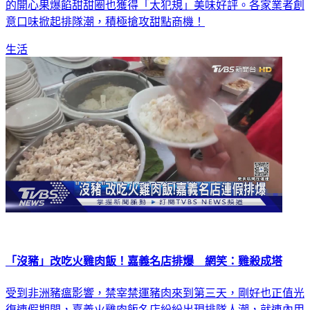
的開心果爆餡甜甜圈也獲得「太犯規」美味好評。各家業者創
意口味掀起排隊潮，積極搶攻甜點商機！
生活
「沒豬」改吃火雞肉飯！嘉義名店排爆 網笑：雞殺成塔
受到非洲豬瘟影響，禁宰禁運豬肉來到第三天，剛好也正值光
復連假期間，嘉義火雞肉飯名店紛紛出現排隊人潮，就連內用