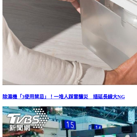
除濕機「3使用禁忌」！一堆人踩雷釀災 插延長線大NG