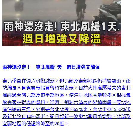
雨神還沒走！ 東北風緩1天 週日增強又降溫
東北季風在週六稍微減弱，但北部及東部地區仍持續飄雨，雨
勢綿長。氣象署預報員曾昭誠表示，目前大陸高壓帶來的東北
風經過台灣北部及東半部地區，使這些地區雲量較多。根據氣
象專家林得恩的資料，從週一到週六清晨的累積雨量，雙北地
區佔據前三名，分別是台北北投1665毫米、台北士林1550毫米
及新北汐止1460毫米。週日起新一波東北季風將增強，北部及
宜蘭地區的低溫將降至約20度。