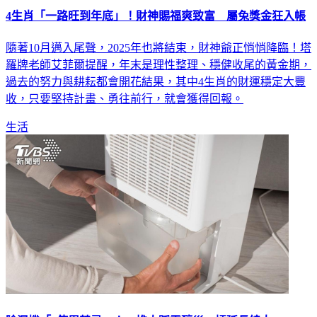
4生肖「一路旺到年底」！財神賜福爽致富 屬兔獎金狂入帳
隨著10月邁入尾聲，2025年也將結束，財神爺正悄悄降臨！塔
羅牌老師艾菲爾提醒，年末是理性整理、穩健收尾的黃金期，
過去的努力與耕耘都會開花結果，其中4生肖的財運穩定大豐
收，只要堅持計畫、勇往前行，就會獲得回報。
生活