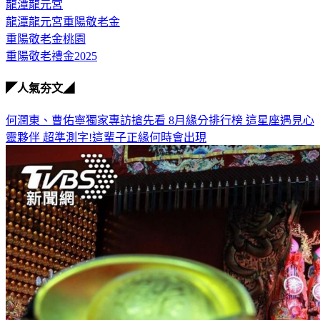
龍潭龍元宮
龍潭龍元宮重陽敬老金
重陽敬老金桃園
重陽敬老禮金2025
◤人氣夯文◢
何潤東、曹佑寧獨家專訪搶先看
8月緣分排行榜 這星座遇見心
靈夥伴
超準測字!這輩子正緣何時會出現