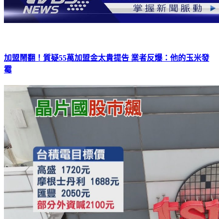
加盟鬧翻！質疑55萬加盟金太貴提告 業者反爆：他的玉米發
霉