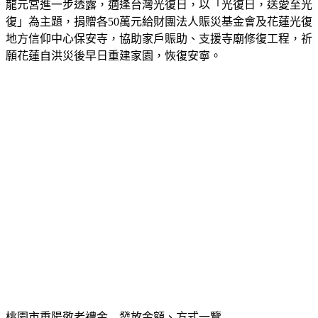
龍元宮進一步透露，適逢台灣光復日，以「光復日，送愛至光
復」為主題，捐贈各50萬元給財團法人賑災基金會及花蓮光復
地方信仰中心保安寺，協助家戶賑助、支援寺廟修復工程，祈
願花蓮自洪災後早日重建家園，恢復安寧。
桃園市重陽敬老禮金　發放金額、方式一覽