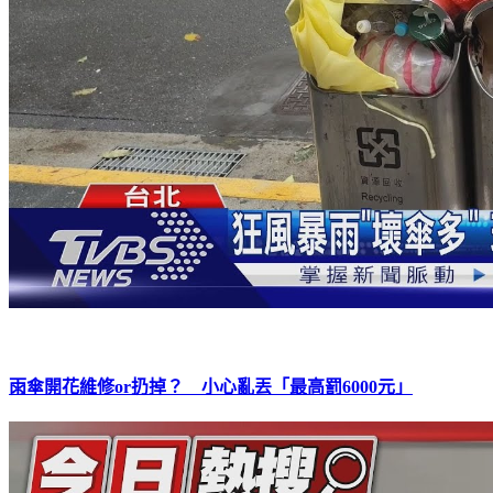
雨傘開花維修or扔掉？ 小心亂丟「最高罰6000元」