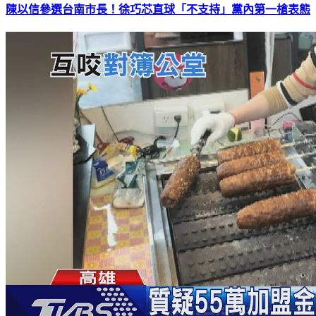
陳以信參選台南市長！徐巧芯直球「不支持」黨內第一槍表態