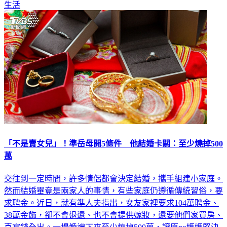
生活
「不是賣女兒」！準岳母開5條件 他結婚卡關：至少燒掉500
萬
交往到一定時間，許多情侶都會決定結婚，攜手組建小家庭。
然而結婚畢竟是兩家人的事情，有些家庭仍遵循傳統習俗，要
求聘金。近日，就有準人夫指出，女友家裡要求104萬聘金、
38萬金飾，卻不會退還、也不會提供嫁妝，還要他們家買房、