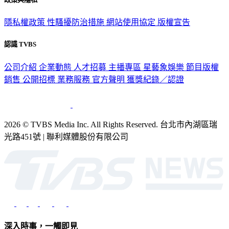
隱私權政策
性騷擾防治措施
網站使用協定
版權宣告
認識 TVBS
公司介紹
企業動態
人才招募
主播專區
星藝象娛樂
節目版權
銷售
公開招標
業務服務
官方聲明
獲獎紀錄／認證
2026 © TVBS Media Inc. All Rights Reserved. 台北市內湖區瑞
光路451號 | 聯利媒體股份有限公司
深入時事，一觸即見