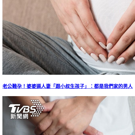
老公難孕！婆婆逼人妻「跟小叔生孩子」：都是我們家的男人