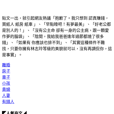
貼文一出，就引起網友熱議「抱歉了。我只想到 認真賺錢，
買紙人 紙房 紙車 」、「早點睡吧！有夢最美」、「好老公都
是別人的！」、「沒有公主命 卻有一身的公主病，跟一顆愛
作夢的腦袋」、「陰間，我給我爸爸逢年過節都燒了很多
錢」、「如果有 你應該也排不到」、「其實這種條件不難
找，只要你擁有林志玲等級的美貌就可以，沒有再調侃你，這
是事實」。
離婚
房子
車子
小孩
貴婦
人妻
有錢人
◤人氣夯文◢