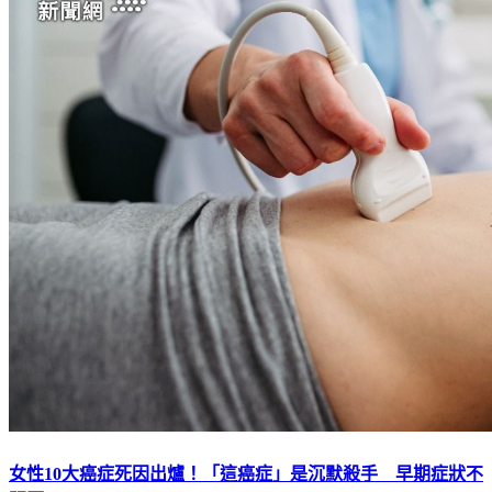
女性10大癌症死因出爐！「這癌症」是沉默殺手 早期症狀不