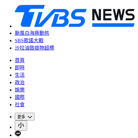
颱風白海豚動態
SBS歌謠大戰
沙拉油致癌物超標
首頁
即時
生活
政治
娛樂
國際
社會
更多