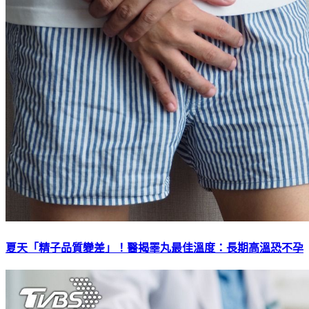
夏天「精子品質變差」！醫揭睪丸最佳溫度：長期高溫恐不孕