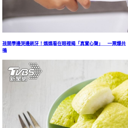
孩開學邊哭邊刷牙！媽媽看在眼裡揭「真實心聲」 一票爆共
鳴