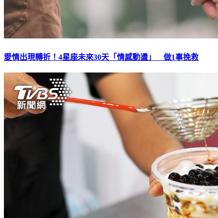
愛情出現轉折！4星座未來30天「情感動盪」 做1事挽救