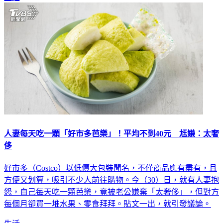
人妻每天吃一顆「好市多芭樂」！平均不到40元 尪嫌：太奢
侈
好市多（Costco）以低價大包裝聞名，不僅商品應有盡有，且
方便又划算，吸引不少人前往購物。今（30）日，就有人妻抱
怨，自己每天吃一顆芭樂，竟被老公嫌棄「太奢侈」，但對方
每個月卻買一堆水果、零食拜拜。貼文一出，就引發議論。