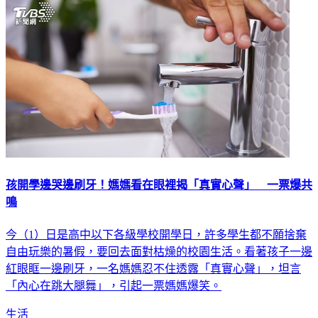
孩開學邊哭邊刷牙！媽媽看在眼裡揭「真實心聲」 一票爆共
鳴
今（1）日是高中以下各級學校開學日，許多學生都不願捨棄
自由玩樂的暑假，要回去面對枯燥的校園生活。看著孩子一邊
紅眼眶一邊刷牙，一名媽媽忍不住透露「真實心聲」，坦言
「內心在跳大腿舞」，引起一票媽媽爆笑。
生活