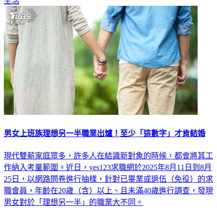
生活
男女上班族理想另一半職業出爐！至少「這數字」才肯結婚
現代雙薪家庭眾多，許多人在結識新對象的時候，都會將其工
作納入考量範圍。近日，yes123求職網於2025年8月11日到8月
25日，以網路問卷進行抽樣，針對已畢業或退伍（免役）的求
職會員，年齡在20歲（含）以上、且未滿40歲進行調查，發現
男女對於「理想另一半」的職業大不同。