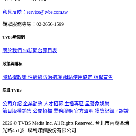
意見反映：service@tvbs.com.tw
觀眾服務專線：02-2656-1599
TVBS新聞網
關於我們
56新聞台節目表
政策與隱私
隱私權政策
性騷擾防治措施
網站使用協定
版權宣告
認識 TVBS
公司介紹
企業動態
人才招募
主播專區
星藝象娛樂
節目版權銷售
公開招標
業務服務
官方聲明
獲獎紀錄／認證
2026 © TVBS Media Inc. All Rights Reserved. 台北市內湖區瑞
光路451號 | 聯利媒體股份有限公司