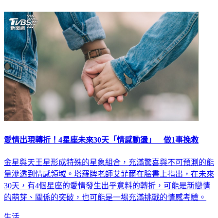
愛情出現轉折！4星座未來30天「情感動盪」 做1事挽救
金星與天王星形成特殊的星象組合，充滿驚喜與不可預測的能
量滲透到情感領域。塔羅牌老師艾菲爾在臉書上指出，在未來
30天，有4個星座的愛情發生出乎意料的轉折，可能是新戀情
的萌芽、關係的突破，也可能是一場充滿挑戰的情感考驗。
生活