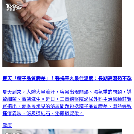
夏天「精子品質變差」！醫揭睪丸最佳溫度：長期高溫恐不孕
夏天到來，人體大量流汗，容易出現悶熱、濕氣重的問題，導
致細菌、黴菌滋生。近日，三軍總醫院泌尿外科主治醫師莊豐
賓指出，夏季最常見的泌尿問題包括精子品質變差、悶熱導致
搔癢異味、泌尿道結石、泌尿道感染。
健康