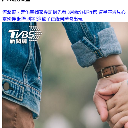
何潤東、曹佑寧獨家專訪搶先看
8月緣分排行榜 這星座遇見心
靈夥伴
超準測字!這輩子正緣何時會出現