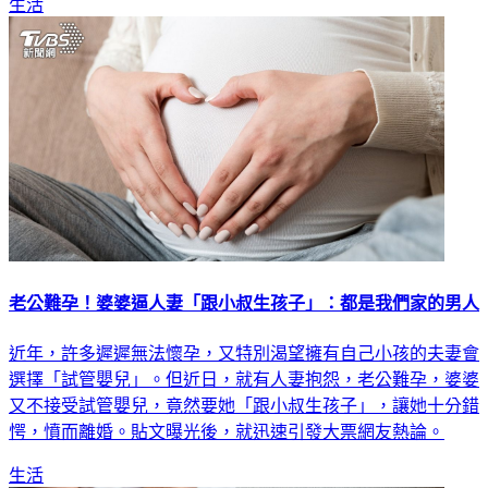
生活
老公難孕！婆婆逼人妻「跟小叔生孩子」：都是我們家的男人
近年，許多遲遲無法懷孕，又特別渴望擁有自己小孩的夫妻會
選擇「試管嬰兒」。但近日，就有人妻抱怨，老公難孕，婆婆
又不接受試管嬰兒，竟然要她「跟小叔生孩子」，讓她十分錯
愕，憤而離婚。貼文曝光後，就迅速引發大票網友熱論。
生活