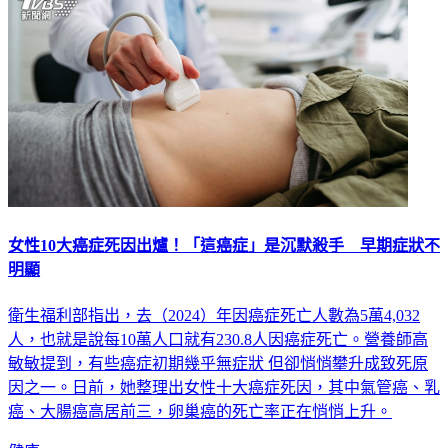
女性10大癌症死因出爐！「這癌症」是沉默殺手 早期症狀不
明顯
衛生福利部指出，去（2024）年因癌症死亡人數為5萬4,032
人，也就是說每10萬人口就有230.8人因癌症死亡。營養師高
敏敏提到，有些癌症初期幾乎無症狀 但卻悄悄攀升成致死原
因之一。日前，她整理出女性十大癌症死因，其中氣管癌、乳
癌、大腸癌高居前三，卵巢癌的死亡率正在悄悄上升。