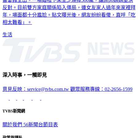
喜宴錢全出。一場婚禮下來至少燒掉500萬，讓原po媽媽堅決
反對。目前雙方家庭關係陷入僵局，連女友家人過年來家裡拜
年，場面都十分尷尬。貼文曝光後，網友紛紛看傻，直呼「吃
相太難看」。
生活
深入時事，一觸即見
意見反映：service@tvbs.com.tw
觀眾服務專線：02-2656-1599
TVBS新聞網
關於我們
56新聞台節目表
政策與隱私