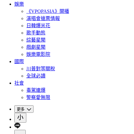
娛樂
《VPOPASIA》開播
演唱會搶票情報
日韓爆米花
歌手動態
綜藝星聞
戲劇星聞
娛樂電影院
國際
川普對等關稅
全球必讀
社會
毒駕連爆
警察愛無限
更多