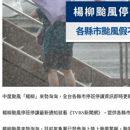
中度颱風「楊柳」來勢洶洶，全台各縣市停班停課資訊即時更
楊柳颱風停班停課最新通知就看《TVBS新聞網》，提供各縣
楊柳颱風來勢洶洶，目前氣象署已發佈海上陸上颱風警報，颱風