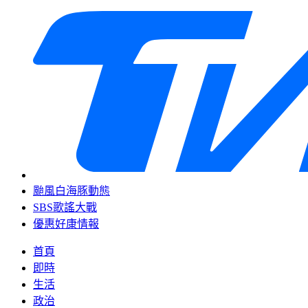
颱風白海豚動態
SBS歌謠大戰
優惠好康情報
首頁
即時
生活
政治