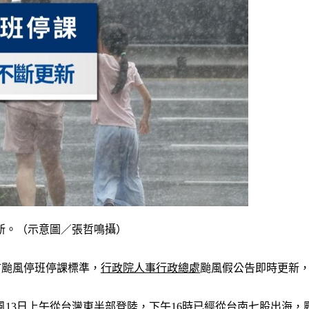
新。（示意圖／張哲鳴攝）
市颱風停班停課標準，
行政院人事行政總處
颱風假公告即時更新
13日上午從台灣東半部登陸，下午16時已經從台南七股出海