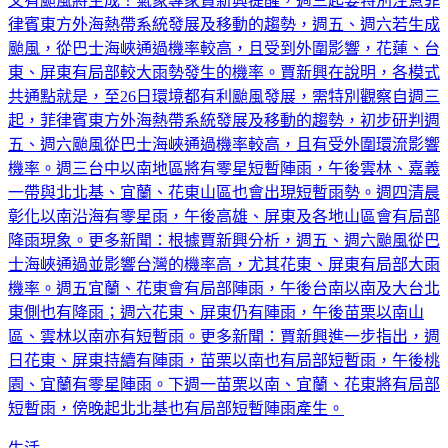
又有颱風將生成！氣象專家賈新興提醒，週三起要特別注意菲
律賓東方外海熱帶系統發展及移動的趨勢，週五、週六若生成
颱風，從巴士海峽通過機率較高，且受到外圍影響，花蓮、台
東、屏東有局部較大雨勢發生的機率。賈新興在說明，各模式
共通點就是，至26日環境都有利颱風發展，需特別觀察自週三
起，菲律賓東方外海熱帶系統發展及移動的趨勢，初步研判週
五、週六颱風從巴士海峽通過機率較高，且有受外圍環流影響
機率。週三台中以南地區將有零星短暫陣雨，午後雲林、嘉義
一帶與北北基、宜蘭、花東山區也會出現短暫雨勢。週四清晨
彰化以南沿海有零星雨，午後高雄、屏東及各地山區會有局部
降雨現象。更多新聞：根據賈新興分析，週五、週六颱風從巴
士海峽通過並影響台灣的機率高，尤其花東、屏東有局部大雨
機率。週五宜蘭、花東會有局部陣雨，午後台南以南及大台北
東側也有降雨；週六花東、屏東仍有陣雨，午後苗栗以南山
區、雲林以南亦有短暫雨。更多新聞：賈新興進一步指出，週
日花東、屏東持續有陣雨，苗栗以南也有局部短暫雨，午後桃
園、宜蘭有零星陣雨。下週一苗栗以南、宜蘭、花東將有局部
短暫雨，傍晚起北北基也有局部短暫陣雨產生。