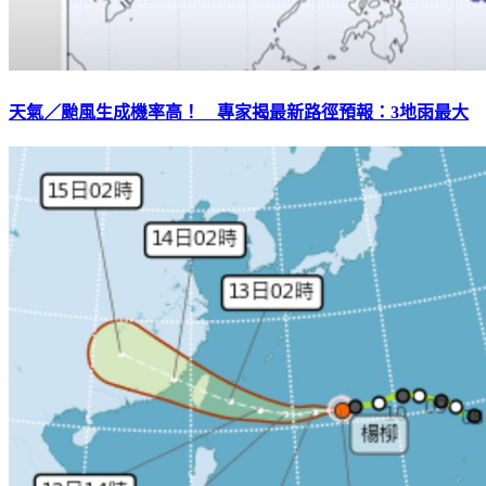
天氣／颱風生成機率高！ 專家揭最新路徑預報：3地雨最大