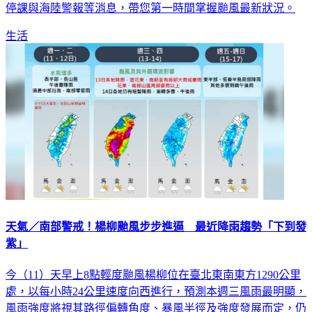
停課與海陸警報等消息，帶您第一時間掌握颱風最新狀況。
生活
天氣／南部警戒！楊柳颱風步步進逼 最近降雨趨勢「下到發
紫」
今（11）天早上8點輕度颱風楊柳位在臺北東南東方1290公里
處，以每小時24公里速度向西進行，預測本週三風雨最明顯，
風雨強度將視其路徑偏轉角度、暴風半徑及強度發展而定，仍