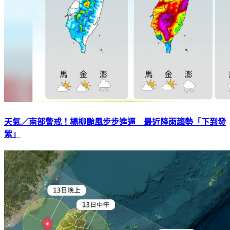
天氣／南部警戒！楊柳颱風步步進逼 最近降雨趨勢「下到發
紫」