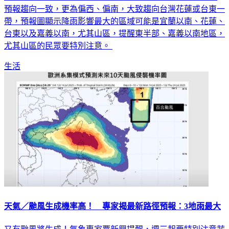
預報趨向一致，更為偏西、偏南，大致趨向台灣花蓮或台東一
帶，預報圖顯示降雨影響最大的區域可能是宜蘭以南、花蓮、
台東以及嘉義以南，尤其山區，提醒東半部、嘉義以南地區，
尤其山區的民眾要特別注意。
生活
天氣／颱風生成機率高！ 專家揭最新路徑預報：3地雨最大