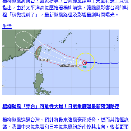
楊柳颱風將撲台！氣象粉專「台灣颱風論壇｜天氣特急」深夜
指出，由於太平洋高氣壓推著楊柳前進，讓颱風影響台灣的時
程「稍微提前了」，最新颱風路徑及影響最劇時間曝光。
生活
楊柳颱風「穿台」可能性大增！日氣象廳曝最新預測路徑
楊柳颱風進逼台灣、預計將帶來強風豪雨威脅，然而其路徑詭
譎、我國中央氣象署和日本氣象廳紛紛南修其走向，後者更預