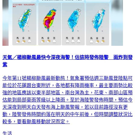
天氣／楊柳颱風最快今深夜海警！估這時發佈陸警 雨炸到發
紫
今年第11號楊柳颱風最新動態！氣象署預估週三颱風登陸點可
能位於花蓮跟台東附近，各地都有降雨機率，最主要雨勢比較
強的地區應該以東半部地區、南台灣為主，花東、南部山區預
估能到局部豪雨等級以上降雨。至於海陸警發佈時間，預估今
天深夜到明天白天發布海上颱風警報，若以目前路徑沒有更
動，陸警發佈時間約落在明天的中午前後，但時間調整狀況比
較多，要看颱風移動狀況而定。
生活