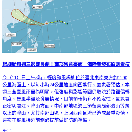
楊柳颱風週三影響最劇！南部留意豪雨 海陸警發布原則看這
今（11）日上午8時，輕度颱風楊柳位於臺北東南東方約1290
公里海面上，以每小時24公里速度向西進行。氣象署預估，本
週三全臺風雨最為明顯，但強度與影響範圍仍取決於路徑偏轉
角度、暴風半徑及發展情況，目前預報仍有不確定性，氣象署
正密切關注。降雨方面，中南部地區週三須留意局部豪雨等級
以上的降雨，尤其南部山區，上回西南氣流已造成嚴重災情，
這次在颱風接近前務必提前做好防颱準備。
生活