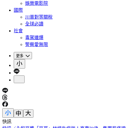
娛樂電影院
國際
川普對等關稅
全球必讀
社會
毒駕連爆
警察愛無限
更多
快訊