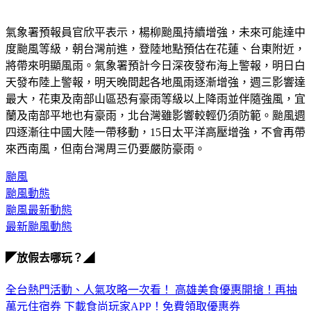
氣象署預報員官欣平表示，楊柳颱風持續增強，未來可能達中
度颱風等級，朝台灣前進，登陸地點預估在花蓮、台東附近，
將帶來明顯風雨。氣象署預計今日深夜發布海上警報，明日白
天發布陸上警報，明天晚間起各地風雨逐漸增強，週三影響達
最大，花東及南部山區恐有豪雨等級以上降雨並伴隨強風，宜
蘭及南部平地也有豪雨，北台灣雖影響較輕仍須防範。颱風週
四逐漸往中國大陸一帶移動，15日太平洋高壓增強，不會再帶
來西南風，但南台灣周三仍要嚴防豪雨。
颱風
颱風動態
颱風最新動態
最新颱風動態
◤放假去哪玩？◢
全台熱門活動、人氣攻略一次看！
高雄美食優惠開搶！再抽
萬元住宿券
下載食尚玩家APP！免費領取優惠券