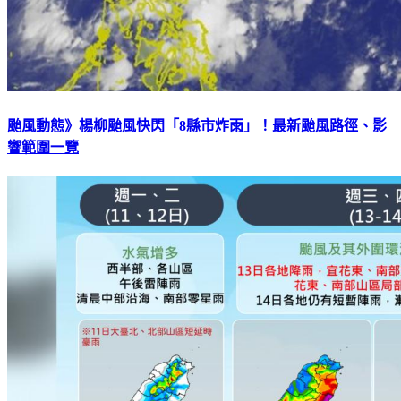
颱風動態》楊柳颱風快閃「8縣市炸雨」！最新颱風路徑、影
響範圍一覽