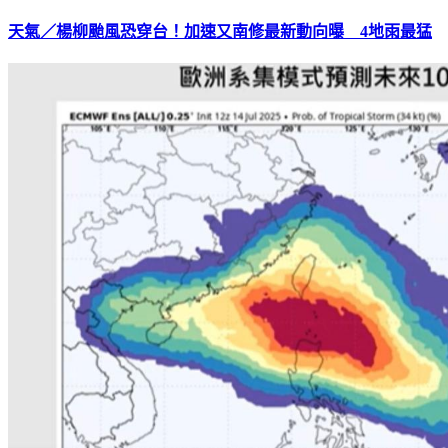
天氣／楊柳颱風恐穿台！加速又南修最新動向曝 4地雨最猛