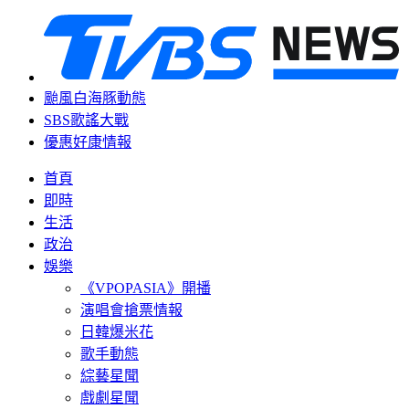
颱風白海豚動態
SBS歌謠大戰
優惠好康情報
首頁
即時
生活
政治
娛樂
《VPOPASIA》開播
演唱會搶票情報
日韓爆米花
歌手動態
綜藝星聞
戲劇星聞