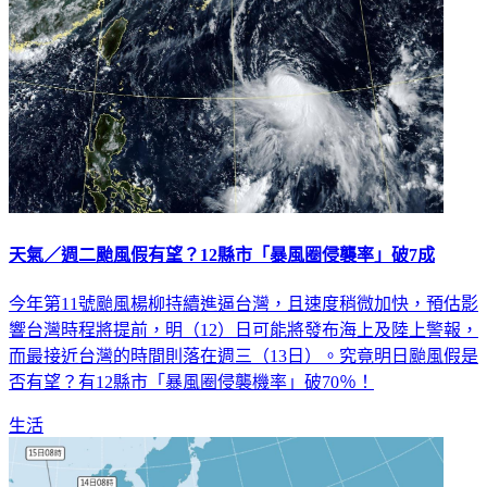
天氣／週二颱風假有望？12縣市「暴風圈侵襲率」破7成
今年第11號颱風楊柳持續進逼台灣，且速度稍微加快，預估影
響台灣時程將提前，明（12）日可能將發布海上及陸上警報，
而最接近台灣的時間則落在週三（13日）。究竟明日颱風假是
否有望？有12縣市「暴風圈侵襲機率」破70％！
生活