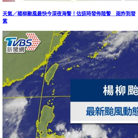
天氣／楊柳颱風最快今深夜海警！估這時發佈陸警 雨炸到發
紫