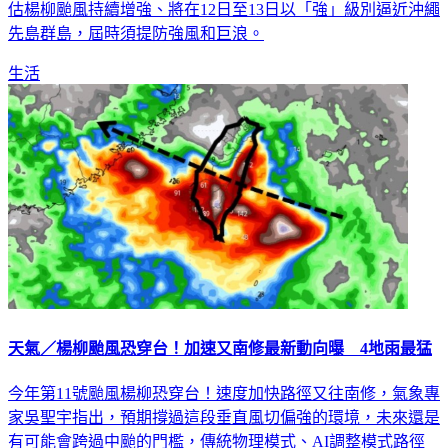
估楊柳颱風持續增強、將在12日至13日以「強」級別逼近沖繩
先島群島，屆時須提防強風和巨浪。
生活
天氣／楊柳颱風恐穿台！加速又南修最新動向曝 4地雨最猛
今年第11號颱風楊柳恐穿台！速度加快路徑又往南修，氣象專
家吳聖宇指出，預期撐過這段垂直風切偏強的環境，未來還是
有可能會跨過中颱的門檻，傳統物理模式、AI調整模式路徑