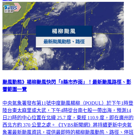
颱風動態》楊柳颱風快閃「8縣市炸雨」！最新颱風路徑、影
響範圍一覽
中央氣象署發布第11號中度颱風楊柳（PODUL）於下午1時登
陸台東太麻里或大武，下午4時從台南七股一帶出海，預測14
日23時的中心位置在北緯 25.7 度，東經 110.9 度，即在廣州的
西北方約 370 公里之處。《TVBS新聞網》將持續更新中央氣
象署最新颱風資訊，提供最即時的楊柳颱風動態、路徑、停班