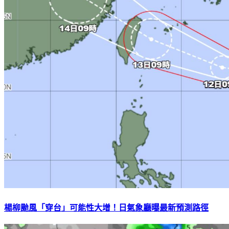
楊柳颱風「穿台」可能性大增！日氣象廳曝最新預測路徑