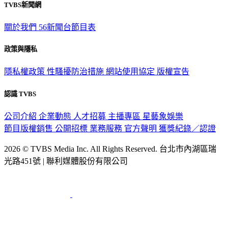
TVBS新聞網
關於我們
56新聞台節目表
政策與隱私
隱私權政策
性騷擾防治措施
網站使用協定
版權宣告
認識 TVBS
公司介紹
企業動態
人才招募
主播專區
星藝象娛樂
節目版權銷售
公開招標
業務服務
官方聲明
獲獎紀錄／認證
2026 © TVBS Media Inc. All Rights Reserved. 台北市內湖區瑞
光路451號 | 聯利媒體股份有限公司