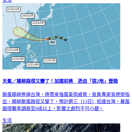
生活
天氣／楊柳路徑又變了！加速前進 恐自「這2地」登陸
颱風楊柳進逼台灣，將帶來強風豪雨威脅，氣象專家吳德榮指
出，楊柳颱風路徑又變了，預計週三（13日）抵達台灣，暴風
圈侵襲率調高至8成以上，影響之劇烈不可小覷。
生活