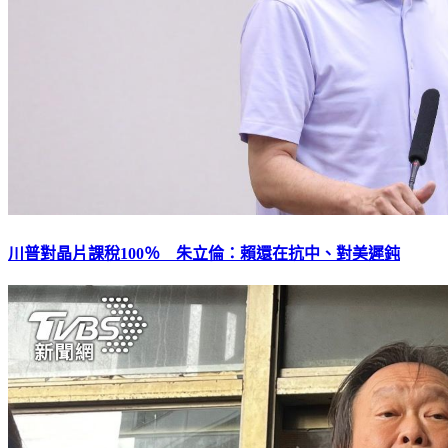
川普對晶片課稅100％ 朱立倫：賴還在抗中、對美遲鈍