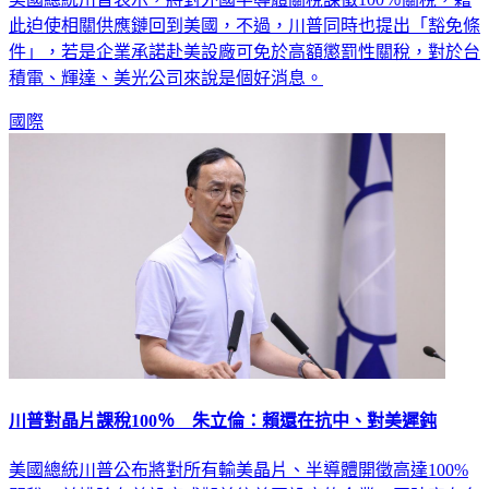
此迫使相關供應鏈回到美國，不過，川普同時也提出「豁免條
件」，若是企業承諾赴美設廠可免於高額懲罰性關稅，對於台
積電、輝達、美光公司來說是個好消息。
國際
川普對晶片課稅100％ 朱立倫：賴還在抗中、對美遲鈍
美國總統川普公布將對所有輸美晶片、半導體開徵高達100%