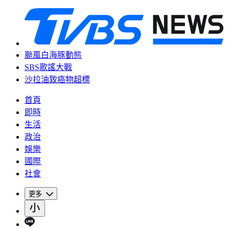
颱風白海豚動態
SBS歌謠大戰
沙拉油致癌物超標
首頁
即時
生活
政治
娛樂
國際
社會
更多