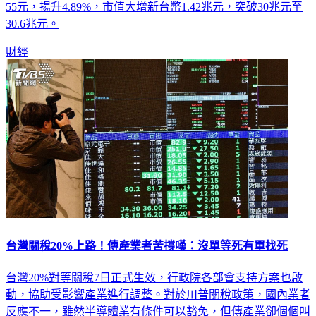
55元，揚升4.89%，市值大增新台幣1.42兆元，突破30兆元至
30.6兆元。
財經
台灣關稅20%上路！傳產業者苦撐嘆：沒單等死有單找死
台灣20%對等關稅7日正式生效，行政院各部會支持方案也啟
動，協助受影響產業進行調整。對於川普關稅政策，國內業者
反應不一，雖然半導體業有條件可以豁免，但傳產業卻個個叫