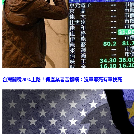
台灣關稅20%上路！傳產業者苦撐嘆：沒單等死有單找死