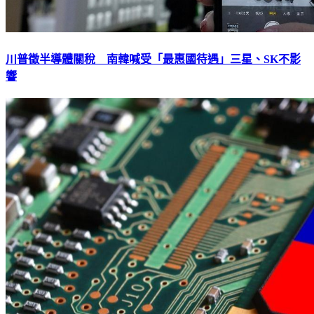
川普徵半導體關稅 南韓喊受「最惠國待遇」三星、SK不影
響