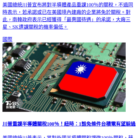
美國總統川普宣布將對半導體產品重課100％的關稅，不過同
時表示，若承諾或已在美國境內建廠的企業將免於關稅。對
此，南韓政府表示已經獲得「最惠國待遇」的承諾，大廠三
星、SK遭課關稅的機率偏低。
國際
川普重課半導體關稅100％！紐時：1豁免條件台積電有望躲過
美國總統川普表示，將對外國半導體關稅課徵100％關稅，藉