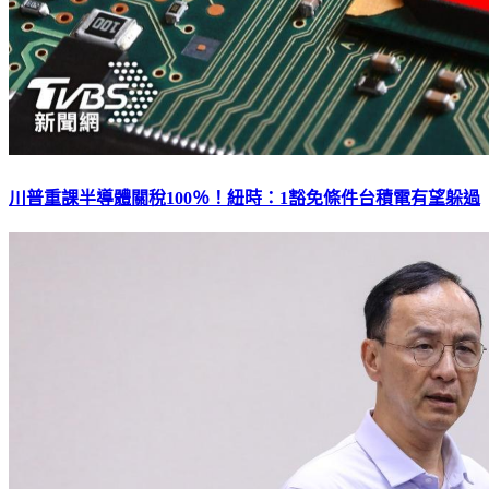
川普重課半導體關稅100％！紐時：1豁免條件台積電有望躲過