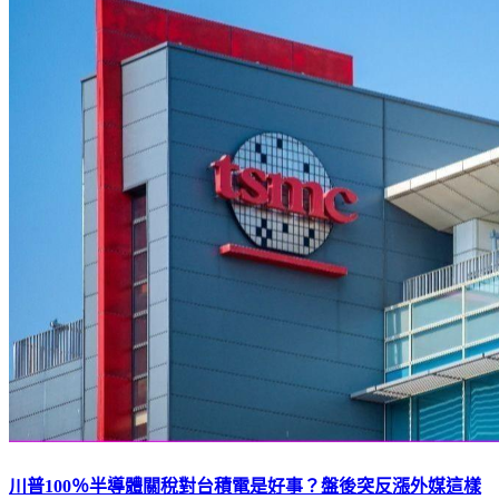
川普100％半導體關稅對台積電是好事？盤後突反漲外媒這樣