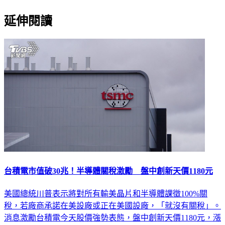
延伸閱讀
台積電市值破30兆！半導體關稅激勵 盤中創新天價1180元
美國總統川普表示將對所有輸美晶片和半導體課徵100%關
稅，若廠商承諾在美設廠或正在美國設廠，「就沒有關稅」。
消息激勵台積電今天股價強勢表態，盤中創新天價1180元，漲