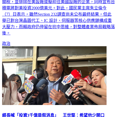
關稅，並排除在美設廠或擬前往美國設廠的企業，同時宣布台
積電將對美投資2000億美元。對此，國民黨主席朱立倫今
（7）日表示，雖然Section 232調查尚未公布最終結果，但此
舉已對台灣晶圓代工、IC 設計、伺服器等核心供應鏈構成重
大壓力，而賴政府仍停留在抗中思維，對整體產業佈局戰略落
後。
政治
經長喊「投資3千億是假消息」 王世堅：希望他少開口