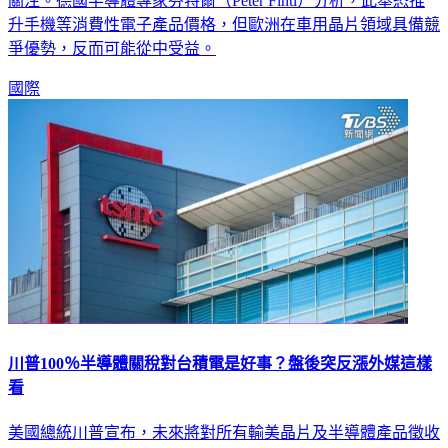
關注。德國半導體專家芬特爾（Peter Fintl）分析，此舉恐推
升手機等消費性電子產品價格，但歐洲在車用晶片領域具備競
爭優勢，反而可能從中受益。
國際
川普100％半導體關稅對台積電是好事？盤後突反漲外媒這樣
看
美國總統川普宣布，未來將對所有輸美晶片及半導體產品徵收