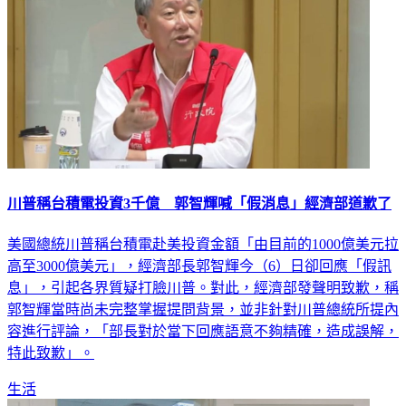
川普稱台積電投資3千億 郭智輝喊「假消息」經濟部道歉了
美國總統川普稱台積電赴美投資金額「由目前的1000億美元拉
高至3000億美元」，經濟部長郭智輝今（6）日卻回應「假訊
息」，引起各界質疑打臉川普。對此，經濟部發聲明致歉，稱
郭智輝當時尚未完整掌握提問背景，並非針對川普總統所提內
容進行評論，「部長對於當下回應語意不夠精確，造成誤解，
特此致歉」。
生活