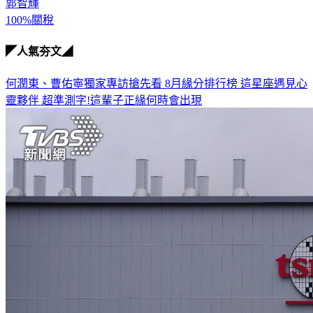
郭智輝
100%關稅
◤人氣夯文◢
何潤東、曹佑寧獨家專訪搶先看
8月緣分排行榜 這星座遇見心
靈夥伴
超準測字!這輩子正緣何時會出現