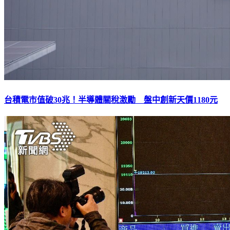
台積電市值破30兆！半導體關稅激勵 盤中創新天價1180元