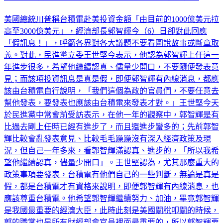
美國總統川普稱台積電赴美投資金額「由目前的1000億美元拉
高至3000億美元」，經濟部長郭智輝今（6）日卻對此回應
「假訊息！」，呼籲各界對各大議題不要看圖說故事或斷章取
義。對此，民進黨立委王世堅今表示，他認為郭智輝上任這一
年進步很多，希望他繼續認真、儘量少開口，不要隨便發表意
見；而該項投資訊息是真是假，即便郭智輝有內線消息，都應
該由台積電自行說明，「我們這個為政的官員們，不要任意去
幫他發表，要發表也應該由台積電來發表才對。」王世堅今天
於民進黨中常會前受訪表示，在他一年的觀察中，郭智輝是有
比過去剛上任時已經有進步了，而且還進步蠻多的；先前郭智
輝比較會亂發表意見、比較毛毛躁躁沒有深入經濟政策及現
況，但自己一年多來，看郭智輝滿認真、進步的，「所以我希
望他繼續認真，儘量少開口」。王世堅認為，尤其那麼重大的
政策事項要發表，台積電有他們自己的一些判斷，無論是真是
假，都是台積電才有資格來說明，即便郭智輝有內線消息，也
應該尊重台積電。他希望郭智輝繼續努力、加油，畢竟郭智輝
是我國最重要的經濟大臣，此時此刻是美國關稅叩關的時候，
郭的職掌也是所有財經部會官員裡面最重要的，所以郭智輝要