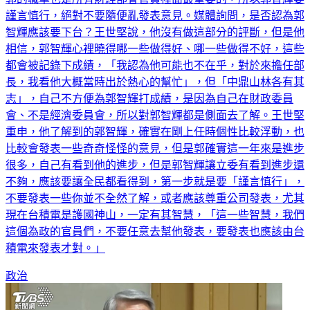
謹言慎行，絕對不要隨便亂發表意見。媒體詢問，是否認為郭
智輝應該要下台？王世堅說，他沒有做這部分的評斷，但是他
相信，郭智輝心裡曉得哪一些做得好、哪一些做得不好，這些
都會被記錄下成績，「我認為他可能也不在乎，對於來擔任部
長，我看他大概當時出於熱心的幫忙」，但「中鼎山林各有其
志」，自己不方便為郭智輝打成績，是因為自己在財政委員
會、不是經濟委員會，所以對郭智輝都是側面去了解。王世堅
重申，他了解到的郭智輝，確實在剛上任時個性比較浮動，也
比較會發表一些奇奇怪怪的意見，但是郭確實這一年來是進步
很多，自己有看到他的進步，但是郭智輝讓立委有看到進步還
不夠，應該要讓全民都看得到，第一步就是要「謹言慎行」，
不要發表一些你並不全然了解，或者應該尊重公司發表，尤其
現在台積電是護國神山，一定有其智慧，「這一些智慧，我們
這個為政的官員們，不要任意去幫他發表，要發表也應該由台
積電來發表才對。」
政治