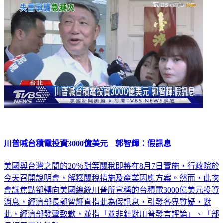
川普喊台積電投資3000億美元 郭智輝：假訊息
美國與台灣之間的20％對等關稅即將在8月7日實施，行政院於
今天召開說明會，解釋關稅措施及產業因應方案。然而，此次
會議焦點卻轉向美國總統川普所宣稱的台積電3000億美元投資
消息，經濟部長郭智輝直指此為假訊息，引發各界質疑，對
此，經濟部發聲致歉，並指「並非針對川普發言評論」、「部