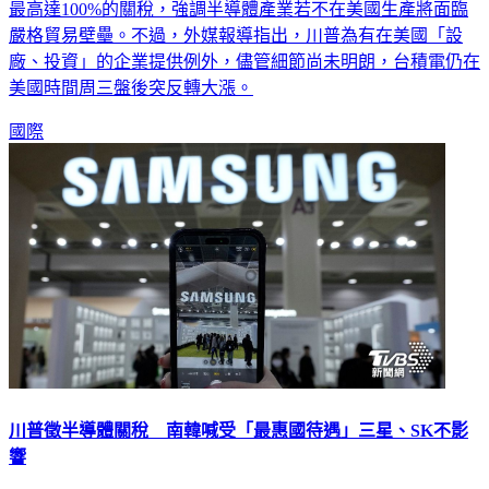
最高達100%的關稅，強調半導體產業若不在美國生產將面臨
嚴格貿易壁壘。不過，外媒報導指出，川普為有在美國「設
廠、投資」的企業提供例外，儘管細節尚未明朗，台積電仍在
美國時間周三盤後突反轉大漲。
國際
川普徵半導體關稅 南韓喊受「最惠國待遇」三星、SK不影
響