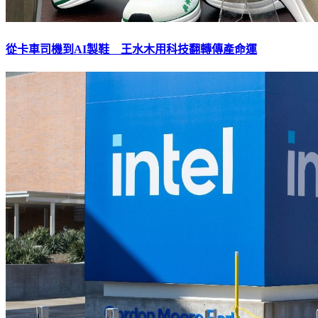
從卡車司機到AI製鞋 王水木用科技翻轉傳產命運