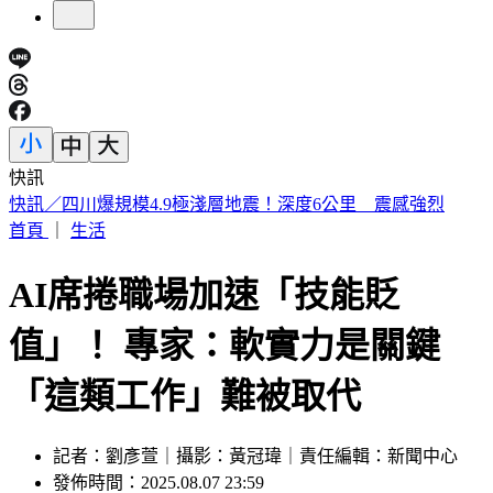
快訊
白海豚眼牆對流爆發！結構重整恐增強 估創「最東颱風」紀
錄
首頁
｜
生活
AI席捲職場加速「技能貶
值」！ 專家：軟實力是關鍵
「這類工作」難被取代
記者：劉彥萱｜攝影：黃冠瑋｜責任編輯：新聞中心