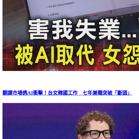
翻譯市場遇AI衝擊！台女韓國工作 七年兼職突被「斷頭」