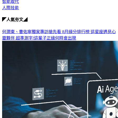
人力資本公司
智能取代
人際技能
◤人氣夯文◢
何潤東、曹佑寧獨家專訪搶先看
8月緣分排行榜 這星座遇見心
靈夥伴
超準測字!這輩子正緣何時會出現