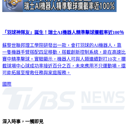
「羽球神隊友」誕生！瑞士AI機器人精準擊球攔截率近100％
蘇黎世聯邦理工學院研發出一款，會打羽球的AI機器人，靠
一隻機器手臂搭配四足移動，搭載創新控制系統，能在高速比
賽中精準擊球。實驗顯示，機器人可與人類連續對打10次，攔
截球場中心球成功率接近百分之百，未來應用不只運動場，還
可能拓展至搜救任務與家庭服務。
國際