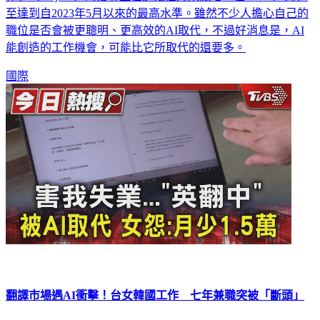
作」（AI jobs）的搜尋量在近幾個月來激增，在2025年1月甚
至達到自2023年5月以來的最高水準。雖然不少人擔心自己的
職位是否會被更聰明、更高效的AI取代，不過好消息是，AI
能創造的工作機會，可能比它所取代的還要多。
國際
翻譯市場遇AI衝擊！台女韓國工作 七年兼職突被「斷頭」