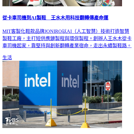
從卡車司機到AI製鞋 王水木用科技翻轉傳產命運
MIT客製化鞋款品牌JONIRO以AI（人工智慧）技術打造智慧
製鞋工廠，主打短供應鏈製程與環保製程。創辦人王水木從卡
車司機起家，靠堅持與創新翻轉產業宿命，走出永續製鞋路。
生活