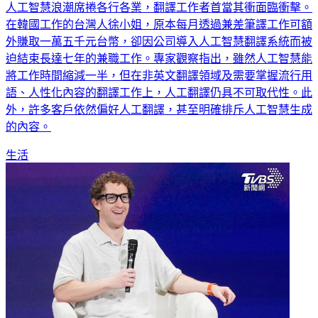
人工智慧浪潮席捲各行各業，翻譯工作者首當其衝面臨衝擊。
在韓國工作的台灣人徐小姐，原本每月透過兼差筆譯工作可額
外賺取一萬五千元台幣，卻因公司導入人工智慧翻譯系統而被
迫結束長達七年的兼職工作。專家觀察指出，雖然人工智慧能
將工作時間縮減一半，但在非英文翻譯領域及需要掌握流行用
語、人性化內容的翻譯工作上，人工翻譯仍具不可取代性。此
外，許多客戶依然偏好人工翻譯，甚至明確排斥人工智慧生成
的內容。
生活