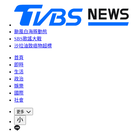
颱風白海豚動態
SBS歌謠大戰
沙拉油致癌物超標
首頁
即時
生活
政治
娛樂
國際
社會
更多