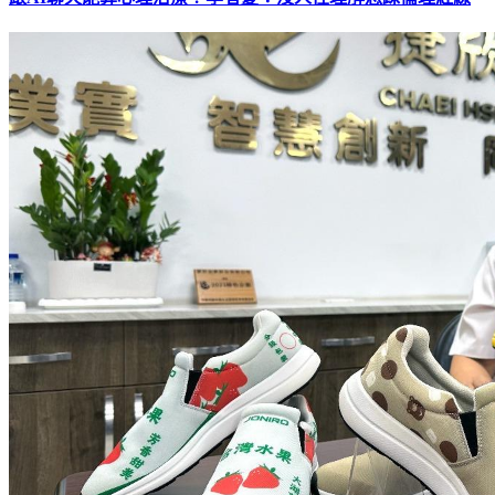
跟AI聊天能算心理治療？學者憂：沒人性理解恐踩倫理紅線