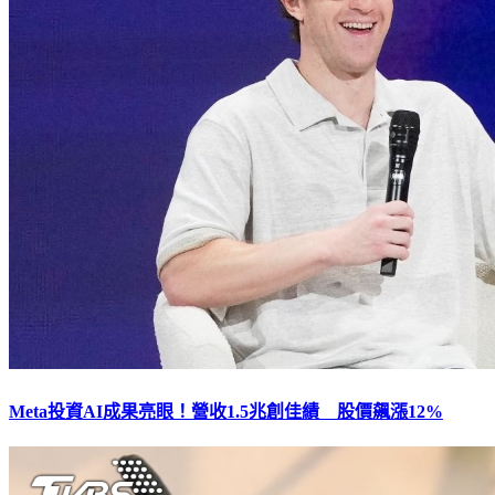
Meta投資AI成果亮眼！營收1.5兆創佳績 股價飆漲12%