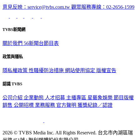
深入時事，一觸即見
意見反映：service@tvbs.com.tw
觀眾服務專線：02-2656-1599
TVBS新聞網
關於我們
56新聞台節目表
政策與隱私
隱私權政策
性騷擾防治措施
網站使用協定
版權宣告
認識 TVBS
公司介紹
企業動態
人才招募
主播專區
星藝象娛樂
節目版權
銷售
公開招標
業務服務
官方聲明
獲獎紀錄／認證