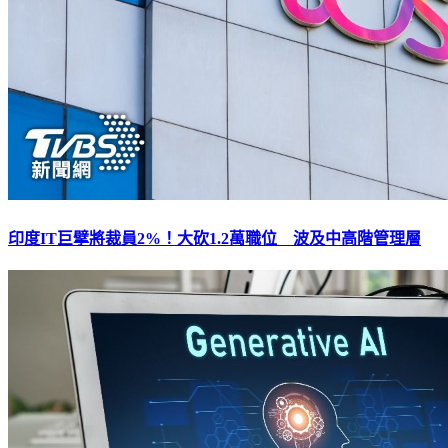
印度IT巨擘將裁員2%！大砍1.2萬職位 波及中高階管理層