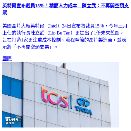
英特爾宣布裁員15％！精簡人力成本 陳立武：不再開空頭支
票
美國晶片大廠英特爾（Intel）24日宣布將裁員15％，今年三月
上任的執行長陳立武（Lip Bu Tan）更提出了1份未來藍圖，
旨在打造1家更注重成本控制、流程精簡的晶片製造商，並表
示將「不再開空頭支票」。
國際