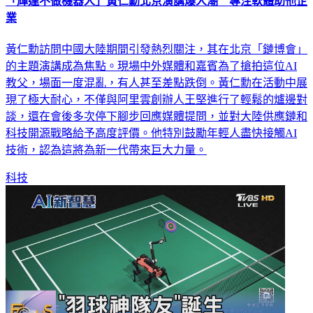
「輝達不做機器人」黃仁勳北京演講爆人潮 專注軟體助他企
業
黃仁勳訪問中國大陸期間引發熱烈關注，其在北京「鏈博會」
的主題演講成為焦點。現場中外媒體和嘉賓為了搶拍這位AI
教父，場面一度混亂，有人甚至差點跌倒。黃仁勳在活動中展
現了極大耐心，不僅與阿里雲創辦人王堅進行了輕鬆的爐邊對
談，還在會後多次停下腳步回應媒體提問，並對大陸供應鏈和
科技開源戰略給予高度評價。他特別鼓勵年輕人盡快接觸AI
技術，認為這將為新一代帶來巨大力量。
科技