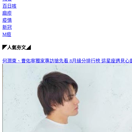
百日咳
麻疹
疫情
新冠
M痘
◤人氣夯文◢
何潤東、曹佑寧獨家專訪搶先看
8月緣分排行榜 這星座遇見心