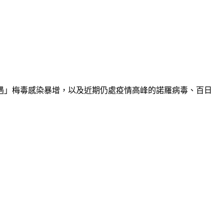
一遇」梅毒感染暴增，以及近期仍處疫情高峰的諾羅病毒、百日