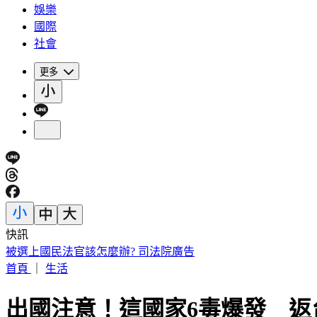
娛樂
國際
社會
更多
快訊
IU無預警召喚前男友 韓網替「她」心疼：很不舒服
首頁
｜
生活
出國注意！這國家6毒爆發 返