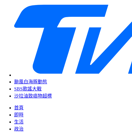
颱風白海豚動態
SBS歌謠大戰
沙拉油致癌物超標
首頁
即時
生活
政治