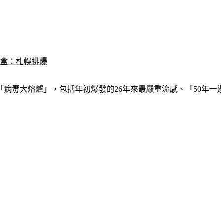
4盒：札幌排爆
病毒大熔爐」，包括年初爆發的26年來最嚴重流感、「50年