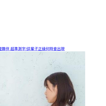
靈夥伴
超準測字!這輩子正緣何時會出現