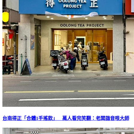
台南得正「合體1手搖飲」 萬人看完笑翻：老闆諧音哏大師