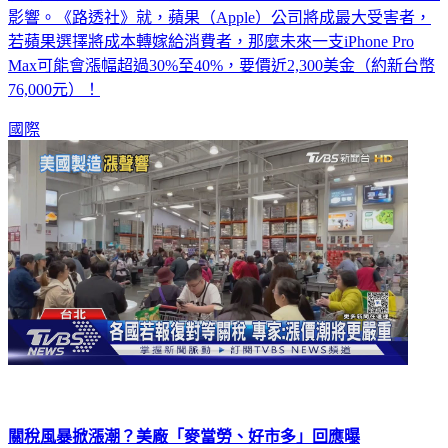
施，造成全球股市哀鴻遍野，並且對全球貿易版圖將產生重大
影響。《路透社》就，蘋果（Apple）公司將成最大受害者，
若蘋果選擇將成本轉嫁給消費者，那麼未來一支iPhone Pro
Max可能會漲幅超過30%至40%，要價近2,300美金（約新台幣
76,000元）！
國際