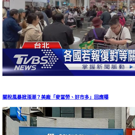
關稅風暴掀漲潮？美廠「麥當勞、好市多」回應曝