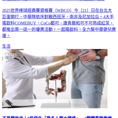
手搖飲買一送一！COMEBUY、CoCo「4家優惠」喝爆
2025世界棒球經典賽資格賽（WBCQ）今（21）日在台北大
巨蛋開打，中華隊依序對戰西班牙、南非及尼加拉瓜。4大手
搖飲料COMEBUY、CoCo都可、康青龍和可不可熟成紅茶，
都推出買一送一的優惠活動。一起喝飲料，全力幫中華健兒應
援。
生活