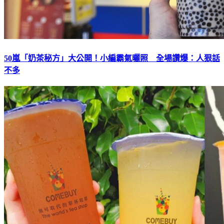
50嵐「奶茶秘方」大公開！小編霸氣曬照 全場讚爆：人狠話
不多