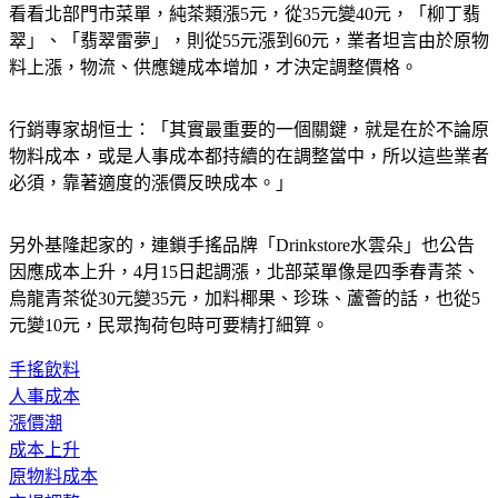
另一頭就連「龜記茗品」也撐不住，4月1日起部分品項漲價，
看看北部門市菜單，純茶類漲5元，從35元變40元，「柳丁翡
翠」、「翡翠雷夢」，則從55元漲到60元，業者坦言由於原物
料上漲，物流、供應鏈成本增加，才決定調整價格。
行銷專家胡恒士：「其實最重要的一個關鍵，就是在於不論原
物料成本，或是人事成本都持續的在調整當中，所以這些業者
必須，靠著適度的漲價反映成本。」
另外基隆起家的，連鎖手搖品牌「Drinkstore水雲朵」也公告
因應成本上升，4月15日起調漲，北部菜單像是四季春青茶、
烏龍青茶從30元變35元，加料椰果、珍珠、蘆薈的話，也從5
元變10元，民眾掏荷包時可要精打細算。
手搖飲料
人事成本
漲價潮
成本上升