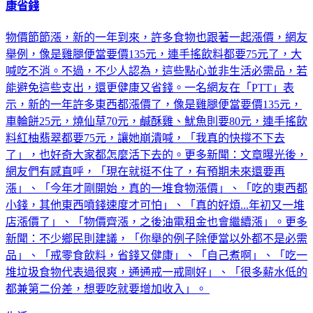
雞腿便當破百、手搖飲75元「快撐不下去」！內行1出招：健
康省錢
物價節節漲，新的一年到來，許多食物也跟著一起漲價，網友
舉例，像是雞腿便當要價135元，連手搖飲料都要75元了，大
喊吃不消。不過，不少人認為，這些點心並非生活必需品，若
能避免這些支出，還更健康又省錢。一名網友在「PTT」表
示，新的一年許多東西都漲價了，像是雞腿便當要價135元，
車輪餅25元，燒仙草70元，鹹酥雞、魷魚則要80元，連手搖飲
料紅柚翡翠都要75元，讓她崩潰喊，「我真的快撐不下去
了」，也好奇大家都怎麼活下去的。更多新聞：文章曝光後，
網友們有感直呼，「現在就挺不住了，有預期未來還要再
漲」、「今年才剛開始，真的一堆食物漲價」、「吃的東西都
小錢，其他東西噴錢速度才可怕」、「真的好煩...年初又一堆
店漲價了」、「物價齊漲，之後油電租金也會繼續漲」。更多
新聞：不少鄉民則建議，「你舉的例子除便當以外都不是必需
品」、「戒零食飲料，省錢又健康」、「自己煮啊」、「吃一
堆垃圾食物代表過很爽，通通戒一戒剛好」、「很多薪水低的
都兼第二份差，想要吃就要增加收入」。