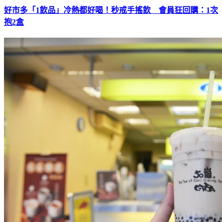
好市多「1飲品」冷熱都好喝！秒戒手搖飲 會員狂回購：1次
抱2盒