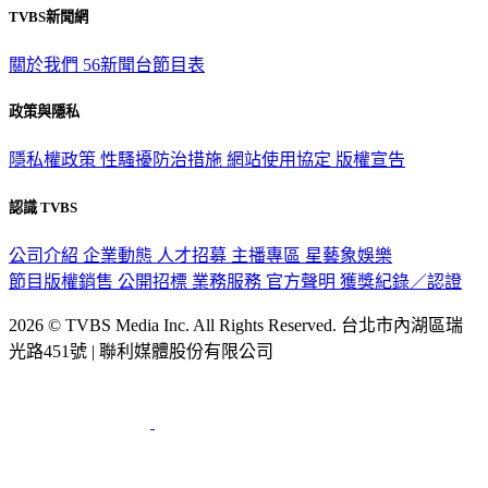
TVBS新聞網
關於我們
56新聞台節目表
政策與隱私
隱私權政策
性騷擾防治措施
網站使用協定
版權宣告
認識 TVBS
公司介紹
企業動態
人才招募
主播專區
星藝象娛樂
節目版權銷售
公開招標
業務服務
官方聲明
獲獎紀錄／認證
2026 © TVBS Media Inc. All Rights Reserved. 台北市內湖區瑞
光路451號 | 聯利媒體股份有限公司