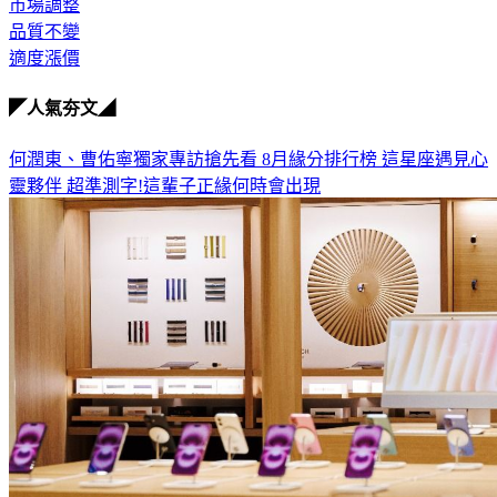
原物料成本
市場調整
品質不變
適度漲價
◤人氣夯文◢
何潤東、曹佑寧獨家專訪搶先看
8月緣分排行榜 這星座遇見心
靈夥伴
超準測字!這輩子正緣何時會出現