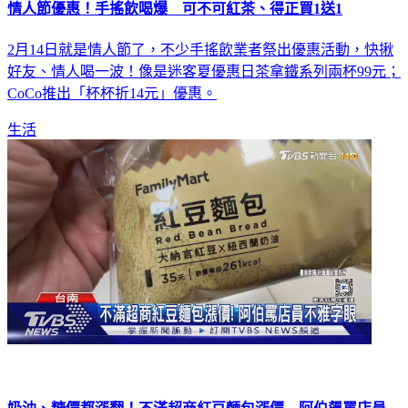
情人節優惠！手搖飲喝爆 可不可紅茶、得正買1送1
2月14日就是情人節了，不少手搖飲業者祭出優惠活動，快揪
好友、情人喝一波！像是迷客夏優惠日茶拿鐵系列兩杯99元；
CoCo推出「杯杯折14元」優惠。
生活