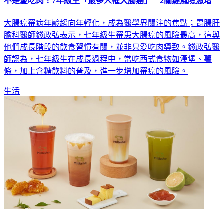
不是愛吃肉！7年級生「最多人罹大腸癌」 2關鍵風險激增
大腸癌罹病年齡趨向年輕化，成為醫學界關注的焦點；胃腸肝
膽科醫師錢政弘表示，七年級生罹患大腸癌的風險最高，這與
他們成長階段的飲食習慣有關，並非只愛吃肉導致。錢政弘醫
師認為，七年級生在成長過程中，常吃西式食物如漢堡、薯
條，加上含糖飲料的普及，進一步增加罹癌的風險。
生活