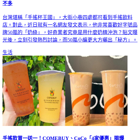
50嵐「奶茶秘方」大公開！小編霸氣曬照 全場讚爆：人狠話
不多
台灣堪稱「手搖杯王國」，大街小巷四處都可看到手搖飲料
店。對此，近日就有一名網友發文表示，他非常喜歡好字號品
牌50嵐的「奶綠」，好奇業者究竟是用什麼奶精沖泡？貼文曝
光後，立刻引發熱烈討論，而50嵐小編更大方曬出「秘方」。
生活