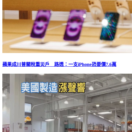
蘋果成川普關稅重災戶 路透：一支iPhone恐要價7.6萬