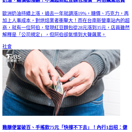
奶油、糖價都漲翻！不滿超商紅豆麵包漲價 阿伯飆罵店員
歐洲奶油持續上漲，過去一年就調漲19%，糖價、巧克力，再
加上人事成本，對烘焙業者衝擊大！而在台南新營車站內的超
商，就有一位阿伯，發現紅豆麵包從28元漲到35元，店員雖然
解釋是「公司規定」，但阿伯卻氣憤到大聲飆罵。
社會