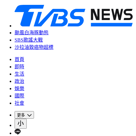
颱風白海豚動態
SBS歌謠大戰
沙拉油致癌物超標
首頁
即時
生活
政治
娛樂
國際
社會
更多