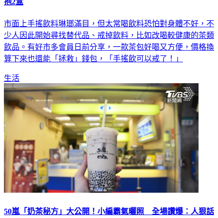
好市多「1飲品」冷熱都好喝！秒戒手搖飲 會員狂回購：1次
抱2盒
市面上手搖飲料琳瑯滿目，但太常喝飲料恐怕對身體不好，不
少人因此開始尋找替代品、戒掉飲料，比如改喝較健康的茶類
飲品。有好市多會員日前分享，一款茶包好喝又方便，價格換
算下來也還能「拯救」錢包，「手搖飲可以戒了！」
生活