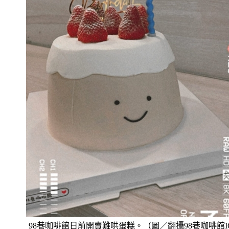
98巷咖啡館日前開賣難哄蛋糕。（圖／翻攝98巷咖啡館I