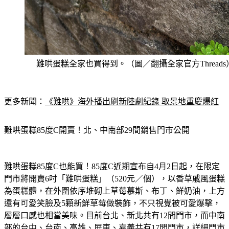
難哄蛋糕全家也買得到。（圖／翻攝全家官方Threads
更多新聞：
《難哄》海外播出刷新陸劇紀錄 取景地重慶爆紅
難哄蛋糕85度C開賣！北、中南部29間銷售門市公開
難哄蛋糕85度C也能買！85度C近期宣布自4月2日起，在限定
門市將開賣6吋「難哄蛋糕」（520元／個），以香草戚風蛋糕
為蛋糕體，在外圍依序堆砌上草莓慕斯、布丁、鮮奶油，上方
還有可愛笑臉及5顆新鮮草莓做裝飾，不只視覺被可愛爆擊，
層層口感也相當美味。目前台北、新北共有12間門市，而中南
部的台中、台南、高雄、屏東、嘉義共有17間門市，詳細門市