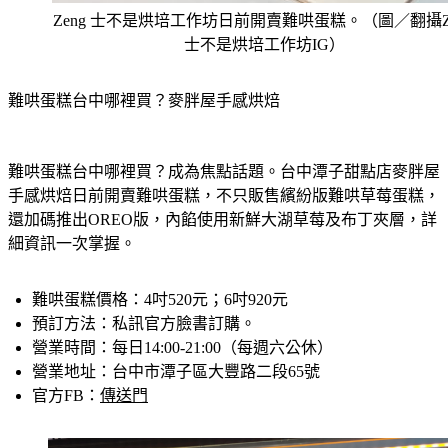
Zeng 士不是烘培工作坊日前開賣難哄蛋糕。（圖／翻攝Ze
士不是烘培工作坊IG）
難哄蛋糕台中哪裡買？麥胖屋手感烘焙
難哄蛋糕台中哪裡買？成為焦點話題。台中潭子甜點店麥胖屋
手感烘焙日前開賣難哄蛋糕，不只販售繽紛版難哄草莓蛋糕，
還加碼推出OREO版，內餡使用新鮮大湖草莓及布丁夾層，詳
細資訊一次掌握。
難哄蛋糕價格
：4吋520元；6吋920元
預訂方法
：私訊官方臉書訂購。
營業時間
：每日14:00-21:00（每週六公休）
營業地址
：台中市潭子區大豐路二段65號
官方FB
：
傳送門