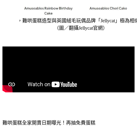
，難哄蛋糕造型與英國絨毛玩偶品牌「Jellycat」極為相
（圖／翻攝Jellycat官網）
難哄蛋糕全家開賣日期曝光！再抽免費蛋糕