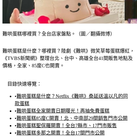
難哄蛋糕哪裡買？全台店家盤點。（圖／翻攝微博）
難哄蛋糕是什麼？哪裡買？陸劇《難哄》微笑草莓蛋糕爆紅，
《TVBS新聞網》整理台北、台中、高雄全台41間販售地點及
價格，全家、85度C也開賣。
目錄快速導覽：
•
難哄蛋糕是什麼？Netflix《難哄》桑延送溫以凡的同
款蛋糕
•
難哄蛋糕全家開賣日期曝光！再抽免費蛋糕
•
難哄蛋糕85度C開賣！北、中南部29間銷售門市公開
•
難哄蛋糕聖保羅開賣！全台7縣市、17門市販售
•
難哄蛋糕多那之開賣！全台17間門市公開