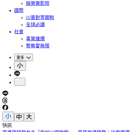
娛樂電影院
國際
川普對等關稅
全球必讀
社會
毒駕連爆
警察愛無限
更多
快訊