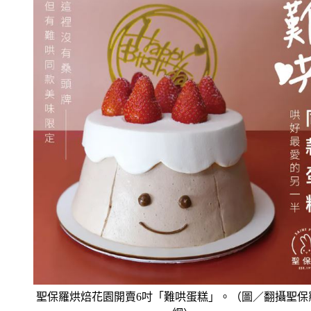
聖保羅烘焙花園開賣6吋「難哄蛋糕」。（圖／翻攝聖保