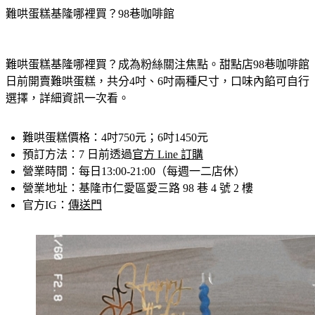
難哄蛋糕基隆哪裡買？98巷咖啡館
難哄蛋糕基隆哪裡買？成為粉絲關注焦點。甜點店98巷咖啡館
日前開賣難哄蛋糕，共分4吋、6吋兩種尺寸，口味內餡可自行
選擇，詳細資訊一次看。
難哄蛋糕價格
：4吋750元；6吋1450元
預訂方法
：7 日前透過
官方 Line 訂購
營業時間
：每日13:00-21:00（每週一二店休）
營業地址
：基隆市仁愛區愛三路 98 巷 4 號 2 樓
官方IG
：
傳送門