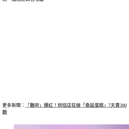
更多新聞：
「難哄」爆紅！烘焙店狂做「桑延蛋糕」7天賣300
顆