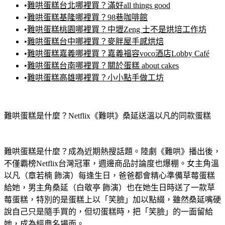
•
難哄蛋糕台北哪裡買？滿好all things good
•
難哄蛋糕基隆哪裡買？98巷咖啡館
•
難哄蛋糕桃園哪裡買？中壢Zeng 士不是烘培工作坊
•
難哄蛋糕台中哪裡買？麥胖屋手感烘焙
•
難哄蛋糕嘉義哪裡買？嘉義福容voco酒店Lobby Café
•
難哄蛋糕台南哪裡買？關於蛋糕 about cakes
•
難哄蛋糕高雄哪裡買？小小點手做工坊
難哄蛋糕是什麼？Netflix《難哄》桑延送溫以凡的同款蛋糕
難哄蛋糕是什麼？成為近期熱搜話題。陸劇《難哄》播出後，
不僅霸榜Netflix台灣冠軍，週邊商品討論度也爆棚。女主角溫
以凡（章若楠 飾演）每逢生日，爸爸都會精心準備草莓蛋糕
給她，男主角桑延（白敬亭 飾演）也在她生日時送了一款草
莓蛋糕，特別的是蛋糕上以「笑臉」加以點綴，雖然桑延嘴硬
說自己只是隨手買的，但切蛋糕時，把「笑臉」的一面留給
她，成為經典名場面。