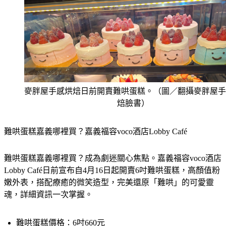
麥胖屋手感烘焙日前開賣難哄蛋糕。（圖／翻攝麥胖屋手
焙臉書）
難哄蛋糕嘉義哪裡買？嘉義福容voco酒店Lobby Café
難哄蛋糕嘉義哪裡買？成為劇迷關心焦點。嘉義福容voco酒店
Lobby Café日前宣布自4月16日起開賣6吋難哄蛋糕，高顏值粉
嫩外表，搭配療癒的微笑造型，完美還原「難哄」的可愛靈
魂，詳細資訊一次掌握。
難哄蛋糕價格：6吋660元