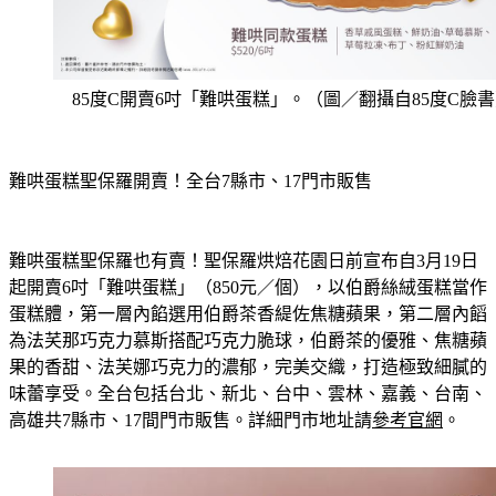
85度C開賣6吋「難哄蛋糕」。（圖／翻攝自85度C臉
難哄蛋糕聖保羅開賣！全台7縣市、17門市販售
難哄蛋糕聖保羅也有賣！聖保羅烘焙花園日前宣布自3月19日
起開賣6吋「難哄蛋糕」（850元／個），以伯爵絲絨蛋糕當作
蛋糕體，第一層內餡選用伯爵茶香緹佐焦糖蘋果，第二層內饀
為法芺那巧克力慕斯搭配巧克力脆球，伯爵茶的優雅、焦糖蘋
果的香甜、法芙娜巧克力的濃郁，完美交織，打造極致細膩的
味蕾享受。全台包括台北、新北、台中、雲林、嘉義、台南、
高雄共7縣市、17間門市販售。詳細門市地址請
參考官網
。