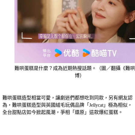
難哄蛋糕是什麼？成為近期熱搜話題。（圖／翻攝《難哄
博）
難哄蛋糕造型相當可愛，讓劇迷們都想吃到同款，另有網友認
為，難哄蛋糕造型與英國絨毛玩偶品牌「Jellycat」極為相似，
全台甜點店如今掀起風潮，爭相「還原」這款爆紅蛋糕。