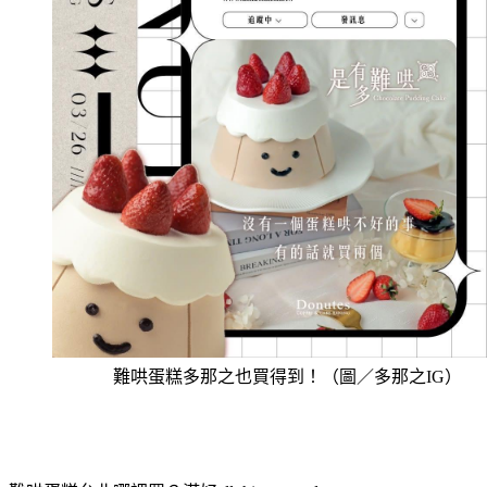
難哄蛋糕多那之也買得到！（圖／多那之IG）