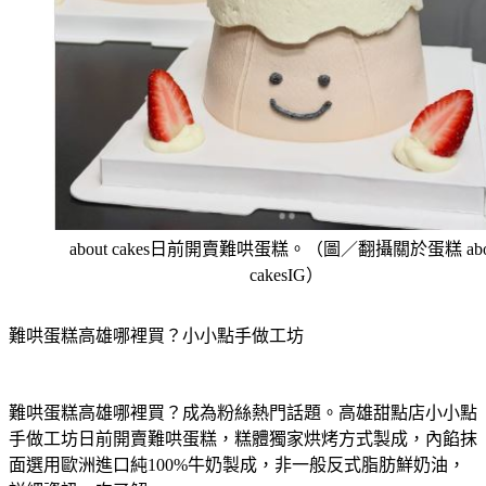
about cakes日前開賣難哄蛋糕。（圖／翻攝關於蛋糕 abo
cakesIG）
難哄蛋糕高雄哪裡買？小小點手做工坊
難哄蛋糕高雄哪裡買？成為粉絲熱門話題。高雄甜點店小小點
手做工坊日前開賣難哄蛋糕，糕體獨家烘烤方式製成，內餡抹
面選用歐洲進口純100%牛奶製成，非一般反式脂肪鮮奶油，