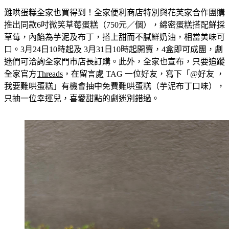
難哄蛋糕全家也買得到！全家便利商店特別與花芙家合作團購
推出同款6吋微笑草莓蛋糕（750元／個），綿密蛋糕搭配鮮採
草莓，內餡為芋泥及布丁，搭上甜而不膩鮮奶油，相當美味可
口。3月24日10時起及 3月31日10時起開賣，4盒即可成團，劇
迷們可洽詢全家門市店長訂購。此外，全家也宣布，只要追蹤
全家官方
Threads
，在留言處 TAG 一位好友，寫下「@好友 ，
我要難哄蛋糕」有機會抽中免費難哄蛋糕（芋泥布丁口味），
只抽一位幸運兒，喜愛甜點的劇迷別錯過。