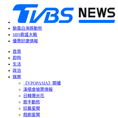
颱風白海豚動態
SBS歌謠大戰
優惠好康情報
首頁
即時
生活
政治
娛樂
《VPOPASIA》開播
演唱會搶票情報
日韓爆米花
歌手動態
綜藝星聞
戲劇星聞