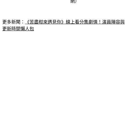
網）
更多新聞：
《苦盡柑來遇見你》線上看分集劇情！演員陣容與
更新時間懶人包