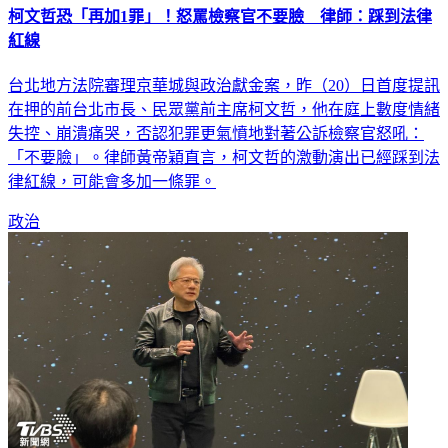
柯文哲恐「再加1罪」！怒罵檢察官不要臉 律師：踩到法律
紅線
台北地方法院審理京華城與政治獻金案，昨（20）日首度提訊
在押的前台北市長、民眾黨前主席柯文哲，他在庭上數度情緒
失控、崩潰痛哭，否認犯罪更氣憤地對著公訴檢察官怒吼：
「不要臉」。律師黃帝穎直言，柯文哲的激動演出已經踩到法
律紅線，可能會多加一條罪。
政治