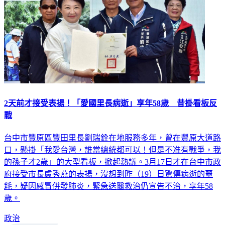
2天前才接受表揚！「愛國里長病逝」享年58歲 昔掛看板反
戰
台中市豐原區豐田里長劉瑞銓在地服務多年，曾在豐原大道路
口，懸掛「我愛台灣，誰當總統都可以！但是不准有戰爭，我
的孫子才2歲」的大型看板，掀起熱議。3月17日才在台中市政
府接受市長盧秀燕的表揚，沒想到昨（19）日驚傳病逝的噩
耗，疑因感冒併發肺炎，緊急送醫救治仍宣告不治，享年58
歲。