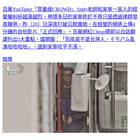
家寧4分鐘朗讀聲明！Cheap「白話翻譯」5大重點一次看清
百萬YouTuber「眾量級CROWD」Andy老師和家寧一家人的經
營權糾紛越演越烈，神隱多日的家寧終於不再只是透過律師發
表聲明，昨（20）日深夜打破沉默露臉，在經營的頻道上傳4
分鐘的自拍影片「正式回應」。百萬網紅Cheap隨即以白話翻
譯列出5大重點，還開酸：「到底是不是台灣人，ㄔㄘㄕㄙ亂
湊哈哈哈哈」，諷刺家寧咬字不清。
娛樂