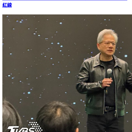
柯文哲恐「再加1罪」！怒罵檢察官不要臉 律師：踩到法律
紅線