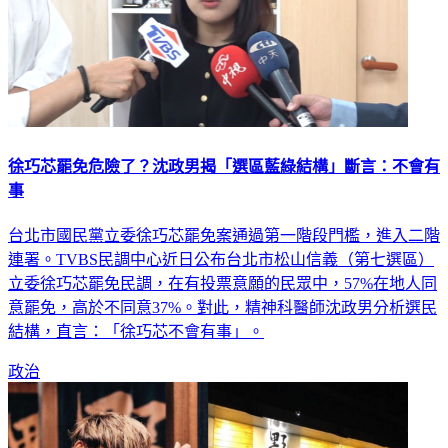
徐巧芯罷免危險了？沈政男揭「選區藍綠結構」斷言：不會有
事
台北市國民黨立委徐巧芯罷免案通過第一階段門檻，進入二階
連署。TVBS民調中心近日公布台北市松山信義（第七選區）
立委徐巧芯罷免民調，在有投票意願的民眾中，57%在地人同
意罷免，高於不同意37%。對此，精神科醫師沈政男分析選民
結構，直言：「徐巧芯不會有事」。
政治