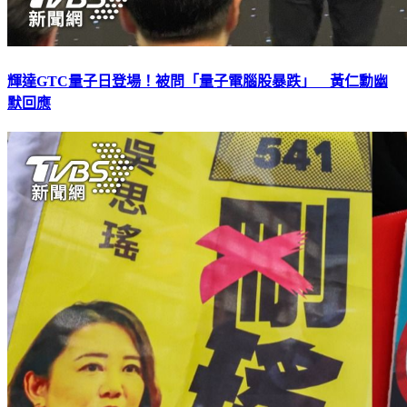
輝達GTC量子日登場！被問「量子電腦股暴跌」 黃仁勳幽
默回應