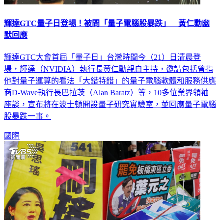
輝達GTC量子日登場！被問「量子電腦股暴跌」 黃仁勳幽
默回應
輝達GTC大會首屆「量子日」台灣時間今（21）日清晨登
場，輝達（NVIDIA）執行長黃仁勳親自主持，邀請包括曾指
他對量子運算的看法「大錯特錯」的量子電腦軟體和服務供應
商D-Wave執行長巴拉茨（Alan Baratz）等，10多位業界領袖
座談，宣布將在波士頓開設量子研究實驗室，並回應量子電腦
股暴跌一事。
國際