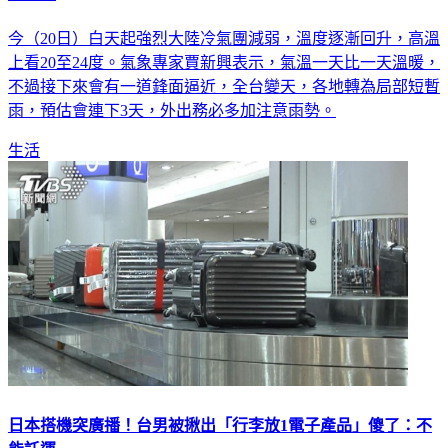
南狂掃
今（20日）白天起強烈大陸冷氣團減弱，溫度逐漸回升，高溫
上看20至24度。氣象專家賈新興表示，氣溫一天比一天溫暖，
不過接下來會有一道鋒面逼近，全台變天，各地轉為局部短暫
雨，預估會連下3天，外出務必多加注意雨勢。
生活