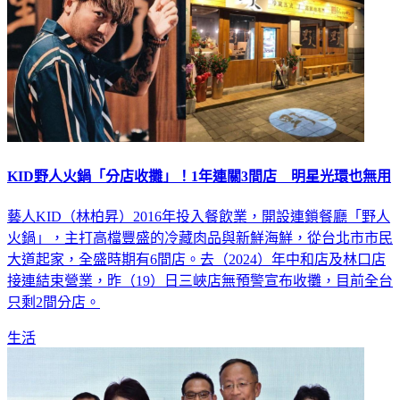
KID野人火鍋「分店收攤」！1年連關3間店 明星光環也無用
藝人KID（林柏昇）2016年投入餐飲業，開設連鎖餐廳「野人
火鍋」，主打高檔豐盛的冷藏肉品與新鮮海鮮，從台北市市民
大道起家，全盛時期有6間店。去（2024）年中和店及林口店
接連結束營業，昨（19）日三峽店無預警宣布收攤，目前全台
只剩2間分店。
生活