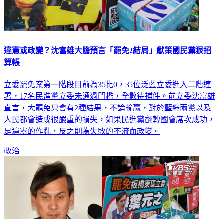
違憲或政變？沈富雄大膽預言「罷免2結局」獻策國民黨狠招
算帳
立委罷免案第一階段目前為35比0，35位泛藍立委進入二階連
署，17名民進黨立委未通過門檻，全數待補件。前立委沈富雄
直言，大罷免只會有2種結果，不論輸贏，對於藍綠兩黨以及
人民都會造成很嚴重的損失，如果民進黨翻轉國會席次成功，
是違憲的作亂，反之則為失敗的不流血政變。
政治