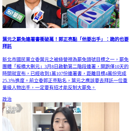
葉元之罷免連署書衝破萬！郭正亮點「他要出手」：跪的也要
拜託
新北市國民黨立委葉元之被綠營視為罷免頭號目標之一，罷免
團體「板橋大刪元」3月8日啟動第二階段連署，開跑僅10天的
時間就宣布，已經收到1萬107份連署書，距離目標4萬份完成
25.3％進度。前立委郭正亮點名，葉元之應該要去拜託一位重
量級人物出手，一定要有招才能反制大罷免。
政治