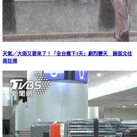
天氣／大雨又要來了！「全台連下3天」劇烈變天 鋒面北往
南狂掃