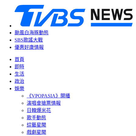
颱風白海豚動態
SBS歌謠大戰
優惠好康情報
首頁
即時
生活
政治
娛樂
《VPOPASIA》開播
演唱會搶票情報
日韓爆米花
歌手動態
綜藝星聞
戲劇星聞