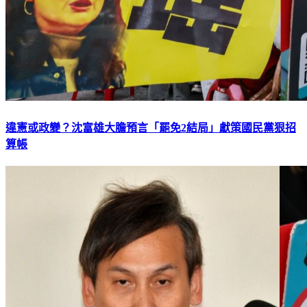
違憲或政變？沈富雄大膽預言「罷免2結局」獻策國民黨狠招
算帳