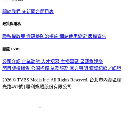
TVBS新聞網
關於我們
56新聞台節目表
政策與隱私
隱私權政策
性騷擾防治措施
網站使用協定
版權宣告
認識 TVBS
公司介紹
企業動態
人才招募
主播專區
星藝象娛樂
節目版權銷售
公開招標
業務服務
官方聲明
獲獎紀錄／認證
2026 © TVBS Media Inc. All Rights Reserved. 台北市內湖區瑞
光路451號 | 聯利媒體股份有限公司