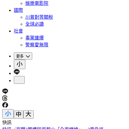
娛樂電影院
國際
川普對等關稅
全球必讀
社會
毒駕連爆
警察愛無限
更多
快訊