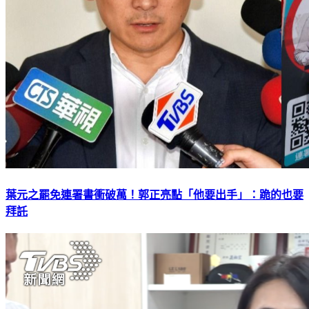
葉元之罷免連署書衝破萬！郭正亮點「他要出手」：跪的也要
拜託