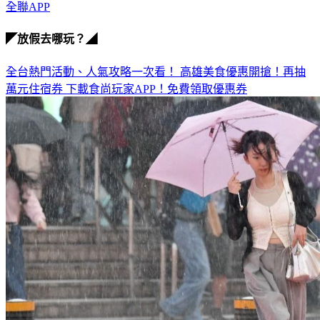
全聯惜食地圖
全聯APP
◤放假去哪玩？◢
全台熱門活動、人氣攻略一次看！
高雄美食優惠開搶！再抽
萬元住宿券
下載食尚玩家APP！免費領取優惠券