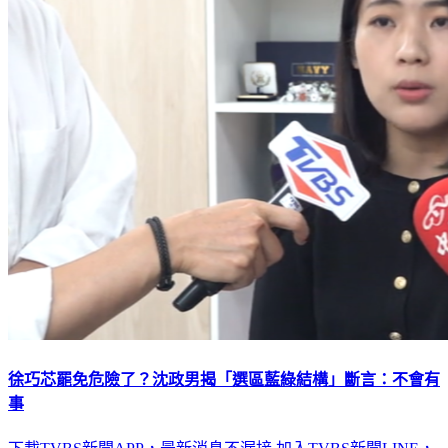
徐巧芯罷免危險了？沈政男揭「選區藍綠結構」斷言：不會有
事