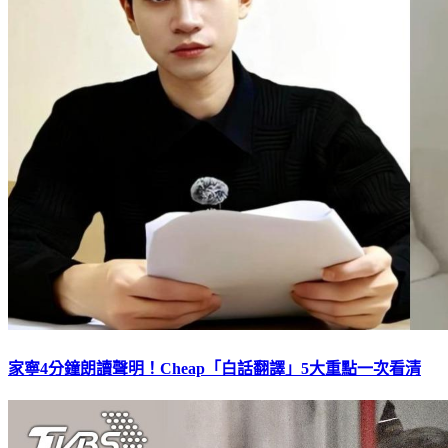
家寧4分鐘朗讀聲明！Cheap「白話翻譯」5大重點一次看清