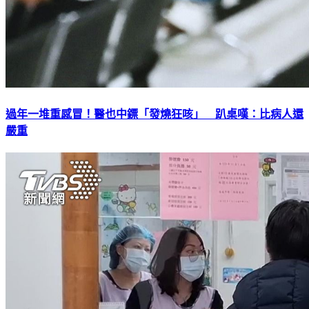
過年一堆重感冒！醫也中鏢「發燒狂咳」 趴桌嘆：比病人還
嚴重