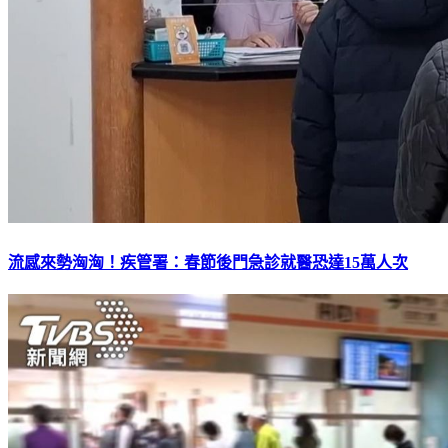
流感來勢洶洶！疾管署：春節後門急診就醫恐達15萬人次