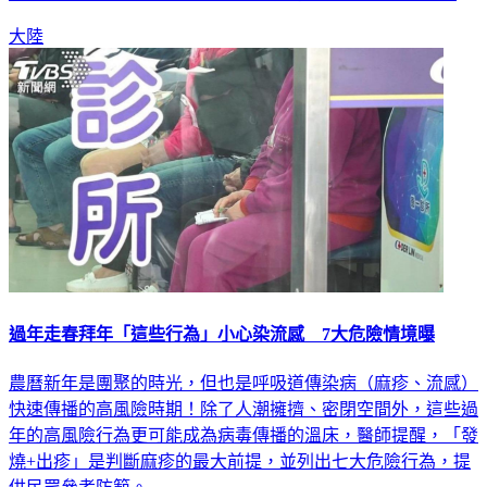
熱、咳嗽、全身痠痛、鼻塞、打噴嚏的甲流（A型流感）。
大陸
過年走春拜年「這些行為」小心染流感 7大危險情境曝
農曆新年是團聚的時光，但也是呼吸道傳染病（麻疹、流感）
快速傳播的高風險時期！除了人潮擁擠、密閉空間外，這些過
年的高風險行為更可能成為病毒傳播的溫床，醫師提醒，「發