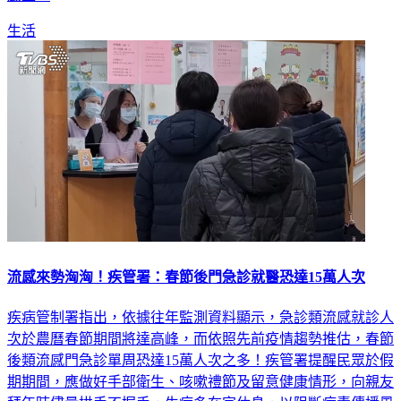
嚴重。
生活
流感來勢洶洶！疾管署：春節後門急診就醫恐達15萬人次
疾病管制署指出，依據往年監測資料顯示，急診類流感就診人
次於農曆春節期間將達高峰，而依照先前疫情趨勢推估，春節
後類流感門急診單周恐達15萬人次之多！疾管署提醒民眾於假