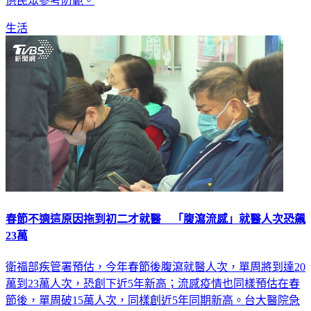
燒+出疹」是判斷麻疹的最大前提，並列出七大危險行為，提
供民眾參考防範。
生活
春節不適這原因拖到初二才就醫 「腹瀉流感」就醫人次恐飆
23萬
衛福部疾管署預估，今年春節後腹瀉就醫人次，單周將到達20
萬到23萬人次，恐創下近5年新高；流感疫情也同樣預估在春