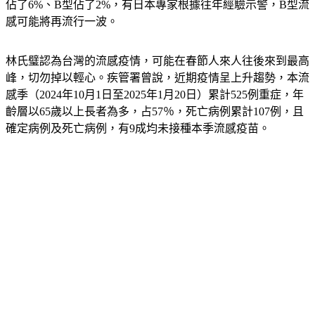
第52週至2025年第4週）A型流感H1N1占了93%大宗、H3亞型
佔了6%、B型佔了2%，有日本專家根據往年經驗示警，B型流
感可能將再流行一波。
林氏璧認為台灣的流感疫情，可能在春節人來人往後來到最高
峰，切勿掉以輕心。疾管署曾說，近期疫情呈上升趨勢，本流
感季（2024年10月1日至2025年1月20日）累計525例重症，年
齡層以65歲以上長者為多，占57％，死亡病例累計107例，且
確定病例及死亡病例，有9成均未接種本季流感疫苗。