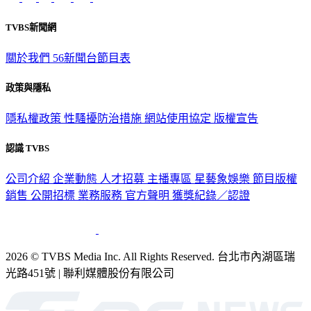
TVBS新聞網
關於我們
56新聞台節目表
政策與隱私
隱私權政策
性騷擾防治措施
網站使用協定
版權宣告
認識 TVBS
公司介紹
企業動態
人才招募
主播專區
星藝象娛樂
節目版權
銷售
公開招標
業務服務
官方聲明
獲獎紀錄／認證
2026 © TVBS Media Inc. All Rights Reserved. 台北市內湖區瑞
光路451號 | 聯利媒體股份有限公司