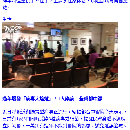
期期間，應做好手部衛生、咳嗽禮節及留意健康情形，向親友
拜年時儘量拱手不握手，生病多在家休息，以阻斷病毒傳播風
險。
生活
過年爆發「病毒大熔爐」！1人染病 全桌都中鏢
近日呼吸道與腸胃型病毒正流行，衛福部台中醫院今天表示，
日前有1家3口同時感染3種病毒或細菌，提醒民眾身體不適應