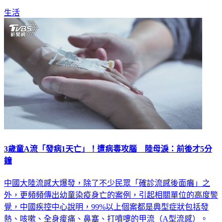
立即就醫，千萬別有過年不能到醫院的迷思，避免延誤治療。
生活
3歲童A流「發病1天亡」！遭病毒攻腦 陸母淚：前後才5分
鐘
中國大陸流感大爆發，除了不少民眾「確診流感後面癱」之
外，更頻頻傳出幼童染疫身亡的案例，引起相關單位的高度警
覺，中國疾控中心說明，99%以上個案都是典型症狀包括發