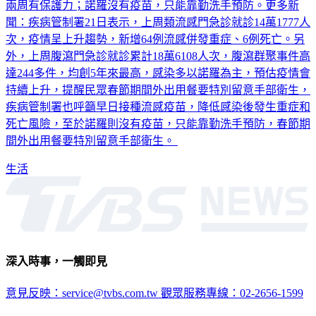
流感可以藉由疫苗預防，目前公費流感開放全民施打，打完約
兩周有保護力；諾羅沒有疫苗，只能靠勤洗手預防。更多新
聞：疾病管制署21日表示，上周類流感門急診就診14萬1777人
次，疫情呈上升趨勢，新增64例流感併發重症、6例死亡。另
外，上周腹瀉門急診就診累計18萬6108人次，腹瀉群聚事件高
達244多件，均創5年來最高，感染多以諾羅為主，預估疫情會
持續上升，提醒民眾春節期間外出用餐要特別留意手部衛生，
疾病管制署也呼籲早日接種流感疫苗，降低感染後發生重症和
死亡風險，至於諾羅則沒有疫苗，只能靠勤洗手預防，春節期
間外出用餐要特別留意手部衛生。
生活
深入時事，一觸即見
意見反映：service@tvbs.com.tw
觀眾服務專線：02-2656-1599