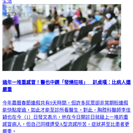
生活
過年一堆重感冒！醫也中鏢「發燒狂咳」 趴桌嘆：比病人還
嚴重
今年農曆春節連假共有9天時間，但許多民眾卻非常期盼連假
能快點度過，如此才能至診所看醫生。對此，胸腔科醫師李佳
穎也在今（1）日發文表示，他在今日開診日就碰上一堆的重
感冒病人，但自己同樣遭受A型流感所苦，症狀甚至比患者更