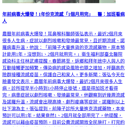
年前病毒大爆發！1年份克流感「1個月用完」 醫：加班看病
人
農曆年前病毒大爆發！耳鼻喉科醫師張弘表示，最近2個月來
很多人生病，症狀以劇烈咳嗽和發燒最常見，且近期流感、諾
羅病毒升溫，他說：「前陣子大量進貨的克流感藥物，原本預
計能用1年，沒想到1、2個月就用完。」衛生福利部臺北醫院
感染科主任林武甫提醒，春節將至，返鄉和拜年途中人與人的
互動接觸更加頻繁，傳染病的感染風險也隨之增加，呼籲高危
險群接種流感疫苗，保護自己和家人。更多新聞：張弘今天在
臉書發文表示，農曆年前病毒大爆發，最近2個月來很多人生
病，診所提早半小時到1小時停止掛號，還是得加班才看得
完，病患症狀以劇烈咳嗽、發燒最常見，他觀察到近幾周流感
及諾羅升溫，流感會出現高燒、劇烈痠痛等症狀，諾羅則以上
吐下瀉為主。張弘提到，前陣子診所大量進克流感藥物，本來
預計可以用1年，結果竟然1、2個月就全部用完了，他提醒，