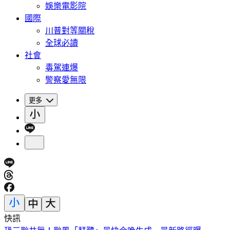
娛樂電影院
國際
川普對等關稅
全球必讀
社會
毒駕連爆
警察愛無限
更多
快訊