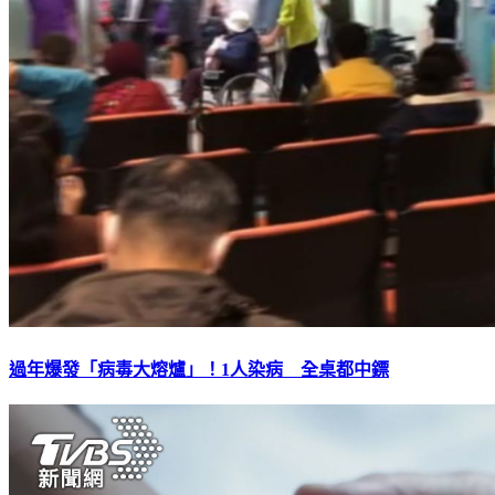
過年爆發「病毒大熔爐」！1人染病 全桌都中鏢