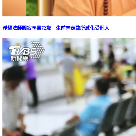
淨耀法師圓寂享壽72歲 生前奔走監所感化受刑人