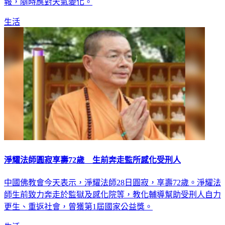
網》為您掌握全台各地一週氣溫變化、降雨機率與最新天氣預
報，隨時應對天氣變化。
生活
淨耀法師圓寂享壽72歲 生前奔走監所感化受刑人
中國佛教會今天表示，淨耀法師28日圓寂，享壽72歲。淨耀法
師生前致力奔走於監獄及感化院等，教化輔導幫助受刑人自力
更生、重返社會，曾獲第1屆國家公益獎。