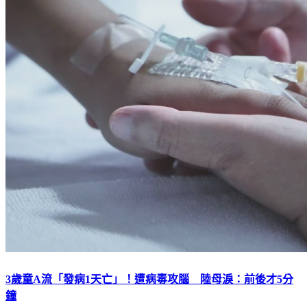
3歲童A流「發病1天亡」！遭病毒攻腦 陸母淚：前後才5分