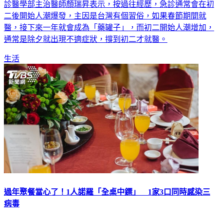
節後，單周破15萬人次，同樣創近5年同期新高。台大醫院急
診醫學部主治醫師顏瑞昇表示，按過往經歷，急診通常會在初
二後開始人潮爆發，主因是台灣有個習俗，如果春節期間就
醫，接下來一年就會成為「藥罐子」，而初二開始人潮增加，
通常是除夕就出現不適症狀，撐到初二才就醫。
生活
過年聚餐當心了！1人諾羅「全桌中鏢」 1家3口同時感染三
病毒