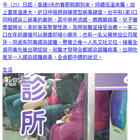
今（25）日起，長達9天的春節假期到來，持續低溫來襲，加
上晝夜溫差大，近日呼吸道與腸胃型病毒肆虐，台中有1家3口
同時感染三病毒的案例，其中爸爸流感、媽媽腺病毒、兒子黴
漿菌肺炎，幸好家長警覺性高，及時就醫並接受治療，一家三
口在年前康復可以健康迎接小龍年；也有一名父親參加公司尾
牙，同桌有同事感染諾羅，聚餐之後一人先又吐又拉，接著全
桌同事先後出現症狀，就醫才發現全都感染諾羅病毒，出現吃
尾牙一人感染諾羅病毒，全桌都中鏢的狀況。
生活